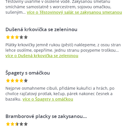
Těstoviny uvaříme v osolené vodě. Zakysanou smetanu
smícháme samostatně s worcestrem, sojovou omačkou,
sušeným…
více o Těstovinový salát se zakysanou smetanou
Dušená krkovička se zeleninou
Plátky krkovičky jemně rukou (pěstí) naklepeme, z osou stran
lehce osolíme, opepříme. Jednu stranu posypeme troškou…
více o Dušená krkovička se zeleninou
Špagety s omáčkou
Nejprve osmahneme cibuli, přidáme kukuřici a hrách, po
chvilce rajčatový protlak, kečup, párek nakonec česnek a
bazalku.
více o Špagety s omáčkou
Bramborové placky se zakysanou…