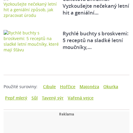
Vyzkoušejte nečekaný letní
hit a geniální…
Rychlé buchty s broskvemi:
5 receptů na sladké letní
moučníky,…
Použité suroviny:
Cibule
Hořčice
Majonéza
Okurka
Pepř mletý
Sůl
Tavený sýr
Vařená vejce