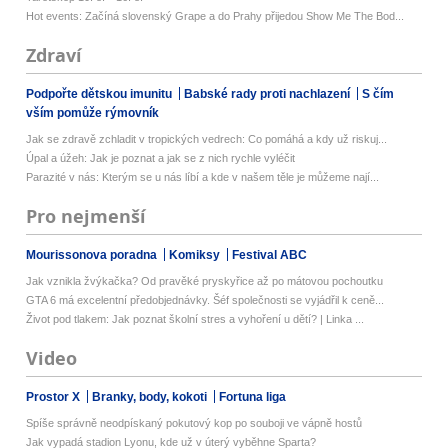
Hot events: Začíná slovenský Grape a do Prahy přijedou Show Me The Bod...
Zdraví
Podpořte dětskou imunitu
Babské rady proti nachlazení
S čím
vším pomůže rýmovník
Jak se zdravě zchladit v tropických vedrech: Co pomáhá a kdy už riskuj...
Úpal a úžeh: Jak je poznat a jak se z nich rychle vyléčit
Parazité v nás: Kterým se u nás líbí a kde v našem těle je můžeme nají...
Pro nejmenší
Mourissonova poradna
Komiksy
Festival ABC
Jak vznikla žvýkačka? Od pravěké pryskyřice až po mátovou pochoutku
GTA 6 má excelentní předobjednávky. Šéf společnosti se vyjádřil k ceně...
Život pod tlakem: Jak poznat školní stres a vyhoření u dětí? | Linka ...
Video
Prostor X
Branky, body, kokoti
Fortuna liga
Spíše správně neodpískaný pokutový kop po souboji ve vápně hostů
Jak vypadá stadion Lyonu, kde už v úterý vyběhne Sparta?