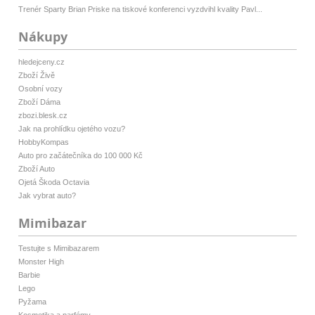
Trenér Sparty Brian Priske na tiskové konferenci vyzdvihl kvality Pavl...
Nákupy
hledejceny.cz
Zboží Živě
Osobní vozy
Zboží Dáma
zbozi.blesk.cz
Jak na prohlídku ojetého vozu?
HobbyKompas
Auto pro začátečníka do 100 000 Kč
Zboží Auto
Ojetá Škoda Octavia
Jak vybrat auto?
Mimibazar
Testujte s Mimibazarem
Monster High
Barbie
Lego
Pyžama