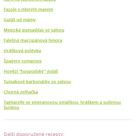
Fazole s mletým masem
Guláš od mámy
Mexická quesadilas se salsou
Falešná marcipánová hmota
Hrášková polévka
Špagety tomatoes
Hovězí "hospodský" guláš
Tuniakové karbonátky so salsou
Chutná zelňačka
Tagliatelle se smetanovou omáčkou, hráškem a sušenou
šunkou
Další doporučené recepty: