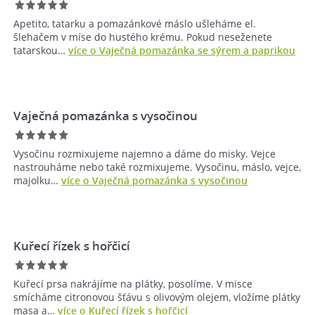
Apetito, tatarku a pomazánkové máslo ušleháme el.
šlehačem v míse do hustého krému. Pokud neseženete
tatarskou…
více o Vaječná pomazánka se sýrem a paprikou
Vaječná pomazánka s vysočinou
Vysočinu rozmixujeme najemno a dáme do misky. Vejce
nastrouháme nebo také rozmixujeme. Vysočinu, máslo, vejce,
majolku…
více o Vaječná pomazánka s vysočinou
Kuřecí řízek s hořčicí
Kuřecí prsa nakrájíme na plátky, posolíme. V misce
smícháme citronovou šťávu s olivovým olejem, vložíme plátky
masa a…
více o Kuřecí řízek s hořčicí