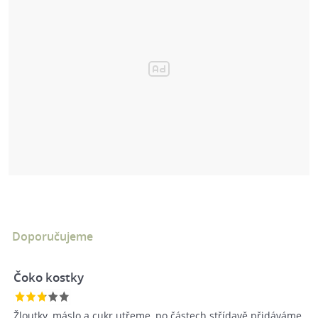
Doporučujeme
Čoko kostky
Žloutky, máslo a cukr utřeme, po částech střídavě přidáváme