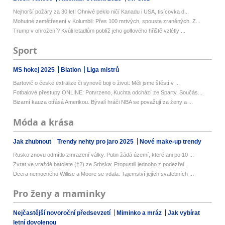
Nejhorší požáry za 30 let! Ohnivé peklo ničí Kanadu i USA, tisícovka d...
Mohutné zemětřesení v Kolumbii: Přes 100 mrtvých, spousta zraněných. Z...
Trump v ohrožení? Kvůli letadlům poblíž jeho golfového hřiště vzlétly ...
Sport
MS hokej 2025
Biatlon
Liga mistrů
Bartovič o české extralize či synově boji o život: Měli jsme štěstí v ...
Fotbalové přestupy ONLINE: Potvrzeno, Kuchta odchází ze Sparty. Součás...
Bizarní kauza otřásá Amerikou. Bývalí hráči NBA se považují za ženy a ...
Móda a krása
Jak zhubnout
Trendy nehty pro jaro 2025
Nové make-up trendy
Rusko znovu odmítlo zmrazení války. Putin žádá území, které ani po 10 ...
Zvrat ve vraždě batolete (†2) ze Srbska: Propustili jednoho z podezřel...
Dcera nemocného Willise a Moore se vdala: Tajemství jejích svatebních ...
Pro ženy a maminky
Nejčastější novoroční předsevzetí
Miminko a mráz
Jak vybírat
letní dovolenou