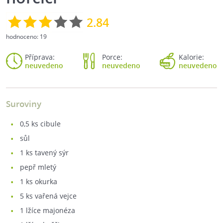
2.84
hodnoceno:
19
Příprava:
Porce:
Kalorie:
neuvedeno
neuvedeno
neuvedeno
Suroviny
0,5
ks cibule
sůl
1
ks tavený sýr
pepř mletý
1
ks okurka
5
ks vařená vejce
1
lžíce majonéza