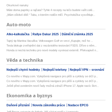
Okurkové nanuky
Máte doma papriky a rajčata? Tyhle 4 recepty na lečo budete vařit celé...
„Mám ošklivé dítě.“ Tabu, o kterém rodiče mlčí. Psycholožka vysvětluje...
Auto-moto
Alko-kalkulačka
Rallye Dakar 2025
Dálniční známka 2025
Tajný tip Martina Vaculíka: Volkswagen Golf ve verzi „Kupujte, než ho ...
Tesla blokuje zveřejnění dat z nezávislého testování FSDS. Dříve o něm...
Honda si nechá techniku pro nové modely vyvinout externě. Překvapivě n...
Věda a technika
Nejlepší chytré hodinky
Nejlepší telefony
Nejlepší VPN – srovnání
Co nového v Mapy.com. Vylepšená navigace pro pěší a cyklisty se drží p...
Co nového v Mapy.com. Vylepšená navigace pro pěší a cyklisty se drží p...
Ještě před uvedením nové řady možná zdraží iPhone 17. Apple navíc škrt...
Ekonomika a byznys
Daňové přiznání
Novela zákoníku práce
Nadace EPCG
Jeff Bezos vstupuje do fotbalu. Má získat podíl v Liverpoolu