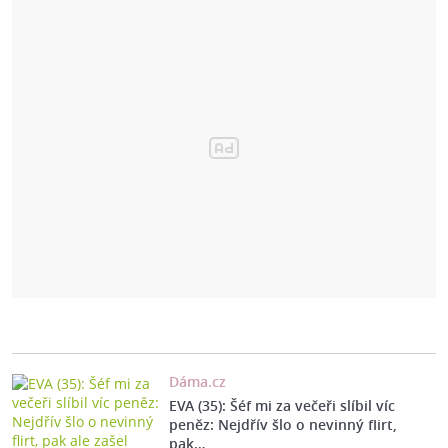
Dáma.cz
EVA (35): Šéf mi za večeři slíbil víc
peněz: Nejdřív šlo o nevinný flirt,
pak…