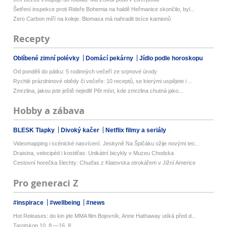
Šetření inspekce proti Rideře Bohemia na haldě Heřmanice skončilo, byl...
Zero Carbon míří na koleje. Biomasa má nahradit tisíce kamionů
Recepty
Oblíbené zimní polévky
Domácí pekárny
Jídlo podle horoskopu
Od pondělí do pátku: 5 rodinných večeří ze srpnové úrody
Rychlé prázdninové obědy či večeře: 10 receptů, se kterými uspějete i ...
Zmrzlina, jakou jste ještě nejedli! Pět míst, kde zmrzlina chutná jako...
Hobby a zábava
BLESK Tlapky
Divoký kačer
Netflix filmy a seriály
Videomapping i scénické nasvícení. Jeskyně Na Špičáku ožije novými tec...
Draisina, velocipéd i kostitřas: Unikátní bicykly v Muzeu Chodska
Cestovní horečka šlechty: Chuďas z Klatovska otrokářem v Jižní Americe
Pro generaci Z
#inspirace
#wellbeing
#news
Hot Releases: do kin jde MMA film Bojovník, Anne Hathaway utíká před d...
Tarotskop 10. 8.—16. 8.