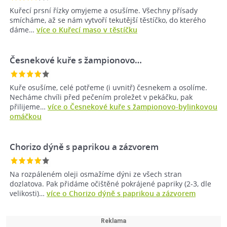
Kuřecí prsní řízky omyjeme a osušíme. Všechny přísady
smícháme, až se nám vytvoří tekutější těstíčko, do kterého
dáme…
více o Kuřecí maso v těstíčku
Česnekové kuře s žampionovo…
Kuře osušíme, celé potřeme (i uvnitř) česnekem a osolíme.
Necháme chvíli před pečením proležet v pekáčku, pak
přilijeme…
více o Česnekové kuře s žampionovo-bylinkovou
omáčkou
Chorizo dýně s paprikou a zázvorem
Na rozpáleném oleji osmažíme dýni ze všech stran
dozlatova. Pak přidáme očištěné pokrájené papriky (2-3, dle
velikosti)…
více o Chorizo dýně s paprikou a zázvorem