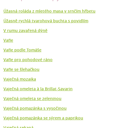
Úžasná roláda z mletého masa v srnčím hřbetu
Úžasně rychlá tvarohová buchta s povidlím
V rumu zavařená dýně
Vafle
Vafle podle Tomáše
Vafle pro pohodové ráno
Vafle se šlehačkou
Vaječná mozaika
Vaječná omeleta à la Brillat-Savarin
Vaječná omeleta se zeleninou
Vaječná pomazánka s vysočinou
Vaječná pomazánka se sýrem a paprikou
Vaječná sekaná