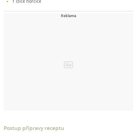
1
lžíce hořčice
Postup přípravy receptu