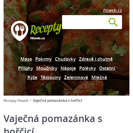
Fitweb.cz
Maso
Pokrmy
Chuťovky
Zdravě i chutně
Přílohy
Moučníky
Nápoje
Polévky
Ostatní
Rýže
Těstoviny
Zeleninové
Mléčné
Recepty Fitweb
Vaječná pomazánka s hořčicí
Vaječná pomazánka s
hořčicí