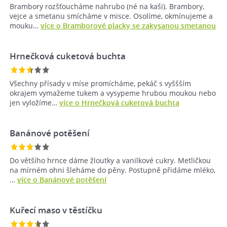
Brambory rozšťoucháme nahrubo (né na kaši). Brambory,
vejce a smetanu smícháme v misce. Osolíme, okmínujeme a
mouku…
více o Bramborové placky se zakysanou smetanou
Hrnečková cuketová buchta
Všechny přísady v míse promícháme, pekáč s vyššším
okrajem vymažeme tukem a vysypeme hrubou moukou nebo
jen vyložíme…
více o Hrnečková cuketová buchta
Banánové potěšení
Do většího hrnce dáme žloutky a vanilkové cukry. Metličkou
na mírném ohni šleháme do pěny. Postupně přidáme mléko,
…
více o Banánové potěšení
Kuřecí maso v těstíčku