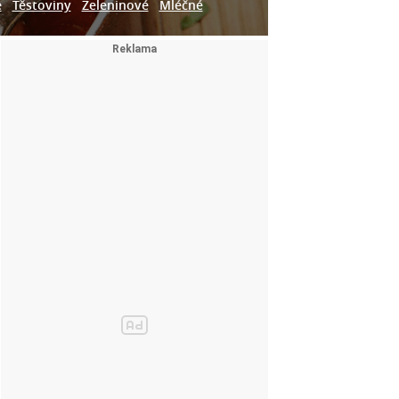
e
Těstoviny
Zeleninové
Mléčné