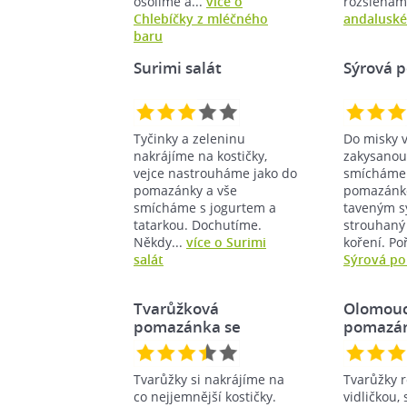
osolíme a...
více o
rozšleháme
Chlebíčky z mléčného
andaluské
baru
Surimi salát
Sýrová 
Tyčinky a zeleninu
Do misky v
nakrájíme na kostičky,
zakysanou
vejce nastrouháme jako do
smícháme 
pomazánky a vše
pomazánk
smícháme s jogurtem a
taveným s
tatarkou. Dochutíme.
strouhaný 
Někdy...
více o Surimi
koření. Po
salát
Sýrová p
Tvarůžková
Olomouc
pomazánka se
pomazá
zakysanou…
Tvarůžky si nakrájíme na
Tvarůžky
co nejjemnější kostičky.
vidličkou,