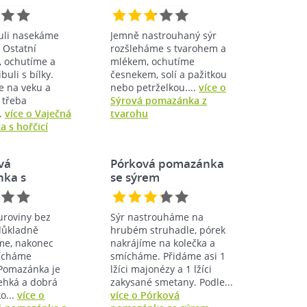
buli nasekáme
Jemně nastrouhaný sýr
 Ostatní
rozšleháme s tvarohem a
 ochutíme a
mlékem, ochutíme
buli s bílky.
česnekem, solí a pažitkou
 na veku a
nebo petrželkou....
více o
 třeba
Sýrová pomazánka z
..
více o Vaječná
tvarohu
 s hořčicí
vá
Pórková pomazánka
ka s
se sýrem
ami
uroviny bez
Sýr nastrouháme na
důkladně
hrubém struhadle, pórek
me, nakonec
nakrájíme na kolečka a
ícháme
smícháme. Přidáme asi 1
 Pomazánka je
lžíci majonézy a 1 lžíci
lehká a dobrá
zakysané smetany. Podle...
o...
více o
více o Pórková