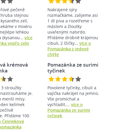
přové pečeně
Nakrájené sýry
zhruba stejnou
rozmačkáme, zalijeme asi
kysaného zelí.
1 dl piva a rozetřeme s
sekáme v mixéru
máslem a žloutky
nejlépe lehkou
uvařenými natvrdo.
 (kysanou...
více
Přidáme drobně krájenou
ka vepřo-zelo
cibuli, 2 lžičky...
více o
Pomazánka z jedové
chýše
vá krémová
Pomazánka ze surimi
nka
tyčinek
3 stroužky
Povolené tyčinky, cibuli a
 nastrouháme je.
vajíčka nakrájet na jemno.
o menší mísy.
Vše promíchat a
eden kelímek
vychladit....
více o
pečlivě
Pomazánka ze surimi
. Přidáme 100
tyčinek
o Česneková
pomazánka