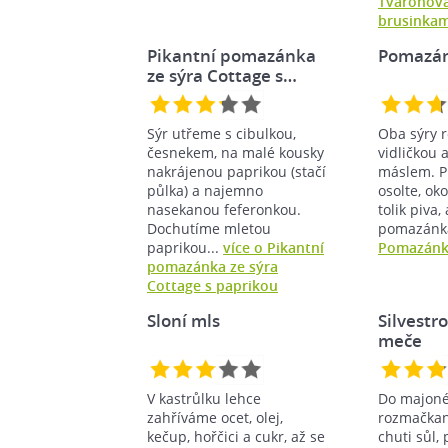
Tvarohov
brusinkam
Pikantní pomazánka
Pomazán
ze sýra Cottage s…
Sýr utřeme s cibulkou,
Oba sýry 
česnekem, na malé kousky
vidličkou 
nakrájenou paprikou (stačí
máslem. Př
půlka) a najemno
osolte, oko
nasekanou feferonkou.
tolik piva,
Dochutíme mletou
pomazánka
paprikou...
více o Pikantní
Pomazánk
pomazánka ze sýra
Cottage s paprikou
Sloní mls
Silvestr
meče
V kastrůlku lehce
Do majoné
zahříváme ocet, olej,
rozmačkan
kečup, hořčici a cukr, až se
chuti sůl,