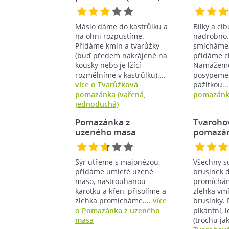
Máslo dáme do kastrůlku a
Bílky a ci
na ohni rozpustíme.
nadrobno.
Přidáme kmín a tvarůžky
smícháme,
(buď předem nakrájené na
přidáme ci
kousky nebo je lžící
Namažeme
rozmělníme v kastrůlku)....
posypeme
více o Tvarůžková
pažitkou..
pomazánka (vařená,
pomazánka
jednoduchá)
Pomazánka z
Tvaroho
uzeného masa
pomazán
brusink
Sýr utřeme s majonézou,
Všechny s
přidáme umleté uzené
brusinek 
maso, nastrouhanou
promíchá
karotku a křen, přisolíme a
zlehka vm
zlehka promícháme....
více
brusinky.
o Pomazánka z uzeného
pikantní, 
masa
(trochu jak