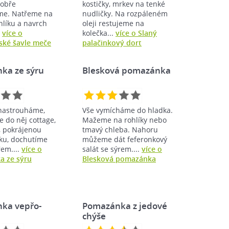
Dobře
kostičky, mrkev na tenké
me. Natřeme na
nudličky. Na rozpáleném
hlíku a navrch
oleji restujeme na
.
více o
kolečka...
více o Slaný
vské šavle meče
palačinkový dort
ka ze sýru
Blesková pomazánka
 nastrouháme,
Vše vymícháme do hladka.
 do něj cottage,
Mažeme na rohlíky nebo
t, pokrájenou
tmavý chleba. Nahoru
lku, dochutíme
můžeme dát feferonkový
řem....
více o
salát se sýrem....
více o
 ze sýru
Blesková pomazánka
ka vepřo-
Pomazánka z jedové
chýše