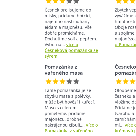
Česnek prolisujeme do
Zbytek ve
misky, přidáme hořčici,
vyvážíme 
najemno nastrouhaný
hmotností 
eidam a majonézu. Vše
Oboje roz
dobře promícháme.
a spojíme 
Dochutíme solí a pepřem.
majonézou
Výborná...
více o
o Pomazán
Česneková pomazánka se
sýrem
Pomazánka z
Česneko
vařeného masa
pomazá
Tahle pomazánka je ze
Oloupeme 
zbytku masa z polévky,
česneku a
může být hovězí i kuřecí.
Vložíme d
Maso s celerem
Přidáme j
pomeleme, přidáme
tvarohu a 
majonézu, drobně
zamícháme
nakrájenou cibuli,...
více o
ml...
více 
Pomazánka z vařeného
krémová 