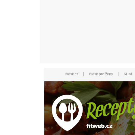
|
|
Blesk.cz
Blesk pro ženy
AHA!