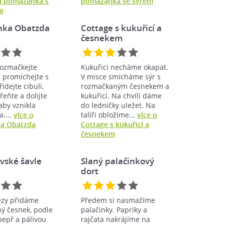
á pomazánka s
pomazánka se sýrem
i
ka Obatzda
Cottage s kukuřicí a
česnekem
rozmačkejte
Kukuřici necháme okapat.
a promíchejte s
V misce smícháme sýr s
idejte cibuli,
rozmačkaným česnekem a
řeňte a dolijte
kukuřicí. Na chvíli dáme
 aby vznikla
do ledničky uležet. Na
....
více o
talíři obložíme...
více o
a Obatzda
Cottage s kukuřicí a
česnekem
ovské šavle
Slaný palačinkový
dort
zy přidáme
Předem si nasmažíme
ý česnek, podle
palačinky. Papriky a
 pepř a pálivou
rajčata nakrájíme na