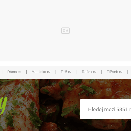
|
|
|
|
|
|
Dáma.cz
Maminka.cz
E15.cz
Reflex.cz
FITweb.cz