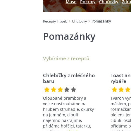
Maso
Pokrmy
Chuťovky
Zdra
Recepty Fitweb
Chuťovky
Pomazánky
Pomazánky
Vybíráme z receptů
Chlebíčky z mléčného
Toast a
baru
rybáře
Oloupané brambory a
Tvaroh vy
vejce nastrouháme na
máslem, 
hrubém struhadle, okurky
rozmačkané
na jemném, cibuli
olejem, j
najemno nakrájíme,
cibuli, os
přidáme hořčici, tatarku,
přidáme p