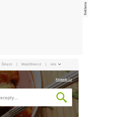
|
|
Ženy.cz
MojeZdraví.cz
více
Fitweb.cz