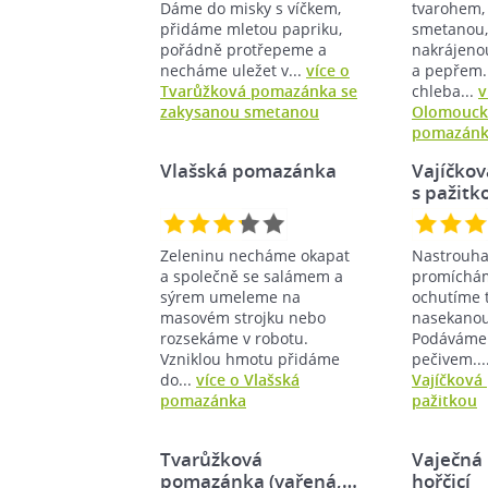
Dáme do misky s víčkem,
tvarohem,
přidáme mletou papriku,
smetanou,
pořádně protřepeme a
nakrájeno
necháme uležet v...
více o
a pepřem. 
Tvarůžková pomazánka se
chleba...
v
zakysanou smetanou
Olomouck
pomazán
Vlašská pomazánka
Vajíčko
s pažitk
Zeleninu necháme okapat
Nastrouha
a společně se salámem a
promíchám
sýrem umeleme na
ochutíme t
masovém strojku nebo
nasekanou
rozsekáme v robotu.
Podáváme 
Vzniklou hmotu přidáme
pečivem...
do...
více o Vlašská
Vajíčková
pomazánka
pažitkou
Tvarůžková
Vaječná
pomazánka (vařená,…
hořčicí