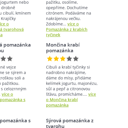
 jogurtem nebo
pažitku, osolíme,
 drobně
opepříme. Dochutíme
u cibulí, kmínem
citrónem. Podáváme na
Krajíčky
nakrájenou večku.
íce o
Zdobíme...
více o
á tvarohová
Pomazánka z krabích
ka
tyčinek
vá pomazánka
Mončina krabí
ou
pomazánka
né vejce
Cibuli a krabí tyčinky si
e se sýrem a
nadrobno nakrájíme,
roškou soli a
dáme do mísy, přidáme
 pažitkou.
kelímek jogurtu, majonézu,
s celozrnným
sůl a pepř a citronovou
.
více o
šťávu, promícháme....
více
 pomazánka s
o Mončina krabí
pomazánka
 pomazánka s
Sýrová pomazánka z
tvarohu