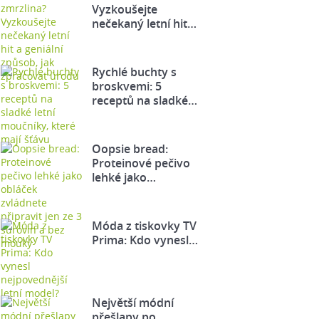
Vyzkoušejte
nečekaný letní hit…
Rychlé buchty s
broskvemi: 5
receptů na sladké…
Oopsie bread:
Proteinové pečivo
lehké jako…
Móda z tiskovky TV
Prima: Kdo vynesl…
Největší módní
přešlapy po