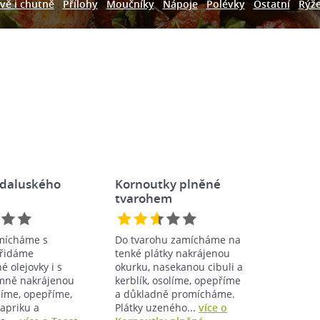
vě i chutně
Přílohy
Moučníky
Nápoje
Polévky
Ostatní
Rýž
ndaluského
Kornoutky plněné
tvarohem
mícháme s
Do tvarohu zamícháme na
přidáme
tenké plátky nakrájenou
 olejovky i s
okurku, nasekanou cibuli a
emně nakrájenou
kerblík, osolíme, opepříme
olíme, opepříme,
a důkladně promícháme.
apriku a
Plátky uzeného...
více o