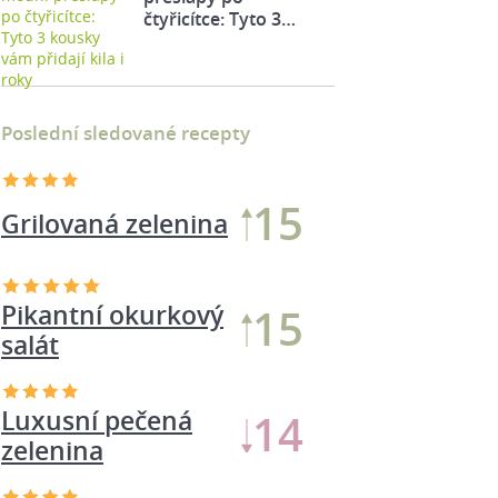
čtyřicítce: Tyto 3…
Poslední sledované recepty
Pikantní okurkový
14
salát
13
Grilovaná zelenina
Luxusní pečená
13
zelenina