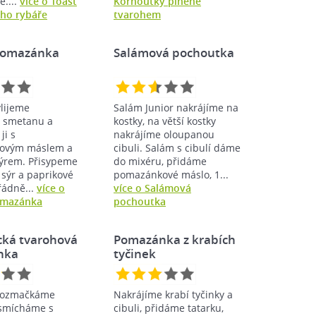
....
více o Toast
Kornoutky plněné
ho rybáře
tvarohem
pomazánka
Salámová pochoutka
lijeme
Salám Junior nakrájíme na
 smetanu a
kostky, na větší kostky
ji s
nakrájíme oloupanou
ovým máslem a
cibuli. Salám s cibulí dáme
ýrem. Přisypeme
do mixéru, přidáme
sýr a paprikové
pomazánkové máslo, 1...
řádně...
více o
více o Salámová
omazánka
pochoutka
ká tvarohová
Pomazánka z krabích
nka
tyčinek
 rozmačkáme
Nakrájíme krabí tyčinky a
 smícháme s
cibuli, přidáme tatarku,