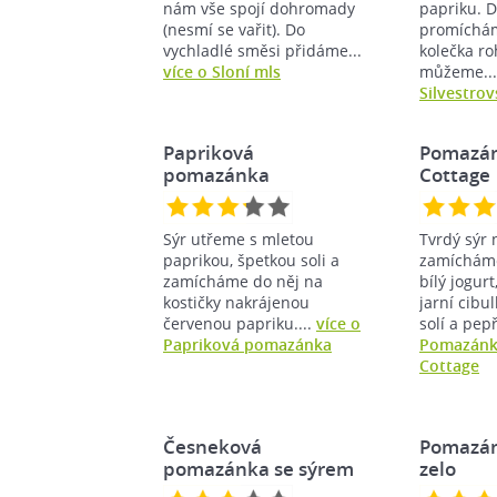
nám vše spojí dohromady
papriku. 
(nesmí se vařit). Do
promíchá
vychladlé směsi přidáme...
kolečka ro
více o Sloní mls
můžeme..
Silvestro
Papriková
Pomazán
pomazánka
Cottage
Sýr utřeme s mletou
Tvrdý sýr
paprikou, špetkou soli a
zamícháme
zamícháme do něj na
bílý jogur
kostičky nakrájenou
jarní cibu
červenou papriku....
více o
solí a pep
Papriková pomazánka
Pomazánka
Cottage
Česneková
Pomazán
pomazánka se sýrem
zelo