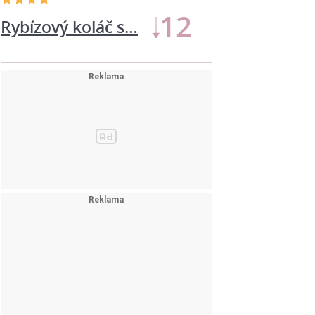
11
Rybízový koláč s…