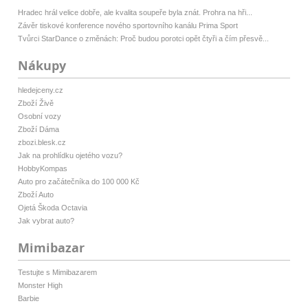
Hradec hrál velice dobře, ale kvalita soupeře byla znát. Prohra na hři...
Závěr tiskové konference nového sportovního kanálu Prima Sport
Tvůrci StarDance o změnách: Proč budou porotci opět čtyři a čím přesvě...
Nákupy
hledejceny.cz
Zboží Živě
Osobní vozy
Zboží Dáma
zbozi.blesk.cz
Jak na prohlídku ojetého vozu?
HobbyKompas
Auto pro začátečníka do 100 000 Kč
Zboží Auto
Ojetá Škoda Octavia
Jak vybrat auto?
Mimibazar
Testujte s Mimibazarem
Monster High
Barbie