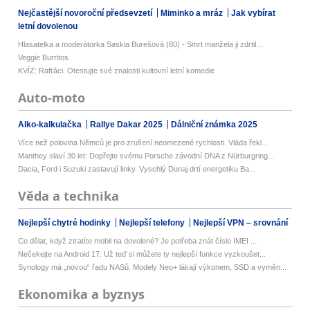
Nejčastější novoroční předsevzetí
Miminko a mráz
Jak vybírat
letní dovolenou
Hlasatelka a moderátorka Saskia Burešová (80) - Smrt manžela ji zdrtil...
Veggie Burritos
KVÍZ: Rafťáci. Otestujte své znalosti kultovní letní komedie
Auto-moto
Alko-kalkulačka
Rallye Dakar 2025
Dálniční známka 2025
Více než polovina Němců je pro zrušení neomezené rychlosti. Vláda řekl...
Manthey slaví 30 let: Dopřejte svému Porsche závodní DNA z Nürburgring...
Dacia, Ford i Suzuki zastavují linky. Vyschlý Dunaj drtí energetiku Ba...
Věda a technika
Nejlepší chytré hodinky
Nejlepší telefony
Nejlepší VPN – srovnání
Co dělat, když ztratíte mobil na dovolené? Je potřeba znát číslo IMEI ...
Nečekejte na Android 17. Už teď si můžete ty nejlepší funkce vyzkoušet...
Synology má „novou“ řadu NASů. Modely Neo+ lákají výkonem, SSD a vyměn...
Ekonomika a byznys