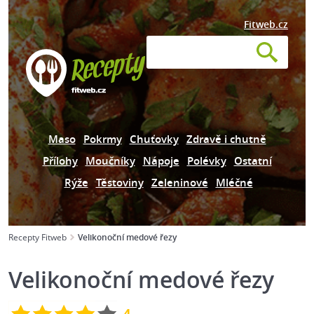
Fitweb.cz
Maso
Pokrmy
Chuťovky
Zdravě i chutně
Přílohy
Moučníky
Nápoje
Polévky
Ostatní
Rýže
Těstoviny
Zeleninové
Mléčné
Recepty Fitweb
Velikonoční medové řezy
Velikonoční medové řezy