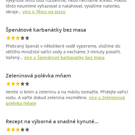
Vykynuté těsto buď rozdělíme, nebo necháme vcelku. Pokud
těsto neumíme vyhazovat a natahovat, vyválíme natenko,
okraje…
více o Těsto na pizzu
Špenátové karbanátky bez masa
Přebraný špenát v několikeré vodě vypereme, vložíme do
většího množství vařící vody a necháme 3 minuty povařit.
Vařený…
více o Špenátové karbanátky bez masa
Zeleninová polévka mňam
Vemte si kmín a zeleninu a na máslu osmažte. Přidejte vařicí
vodu. A vařte dokud zelenina nezměkne.
více o Zeleninová
polévka mňam
Recept na výborné a snadné kynuté…