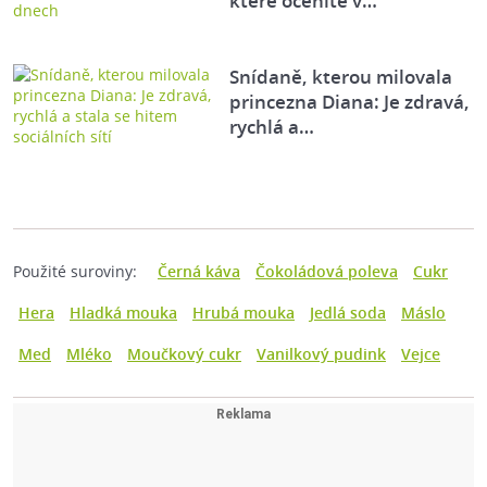
které oceníte v…
Snídaně, kterou milovala
princezna Diana: Je zdravá,
rychlá a…
Použité suroviny:
Černá káva
Čokoládová poleva
Cukr
Hera
Hladká mouka
Hrubá mouka
Jedlá soda
Máslo
Med
Mléko
Moučkový cukr
Vanilkový pudink
Vejce