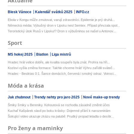
Aktuálně
Blesk Vánoce
Kalendář svátků 2025
INFO.cz
Ebola v Kongu může zmutovat, varují zdravotníci. Epidemie je prý druhá...
Německá média: Výbušný dron v Lipsku nesl Semtex. Případ převzala spol...
Teroristický útok Rusů v Lipsku!? Dron s výbušninou se našel u Antonov...
Sport
MS hokej 2025
Biatlon
Liga mistrů
Hradec hrál velice dobře, ale kvalita soupeře byla znát. Prohra na hři...
Kozlovi vyšla změna formace: Takhle chceme hrát! Výhru zařídili sváteč...
Hradec - Besiktas 0:1. Šance domácích, červená i smolný odraz. Votroci...
Móda a krása
Jak zhubnout
Trendy nehty pro jaro 2025
Nové make-up trendy
Šmiky šmiky u Bereniky. Kohoutová se rozhodla zásadně změnit účes
Kuchař Kašpárek slavil po boku krásky: Dojemné přání k narozeninám
Šokující video ukazuje zkázu na palubě: Prudký propad letadla o desítk...
Pro ženy a maminky