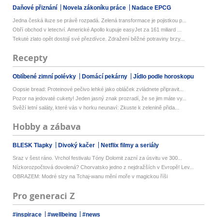
Daňové přiznání
Novela zákoníku práce
Nadace EPCG
Jedna česká iluze se právě rozpadá. Zelená transformace je pojistkou p...
Obří obchod v letectví. Americké Apollo kupuje easyJet za 161 miliard ...
Tekuté zlato opět dostojí své přezdívce. Zdražení běžné potraviny brzy...
Recepty
Oblíbené zimní polévky
Domácí pekárny
Jídlo podle horoskopu
Oopsie bread: Proteinové pečivo lehké jako obláček zvládnete připravit...
Pozor na jedovaté cukety! Jeden jasný znak prozradí, že se jim máte vy...
Svěží letní saláty, které vás v horku neunaví: Zkuste k zelenině přida...
Hobby a zábava
BLESK Tlapky
Divoký kačer
Netflix filmy a seriály
Sraz v šest ráno. Vrchol festivalu Tóny Dolomit zazní za úsvitu ve 300...
Nízkorozpočtová dovolená? Chorvatsko jedno z nejdražších v Evropě! Lev...
OBRAZEM: Modré slzy na Tchaj-wanu mění moře v magickou říši
Pro generaci Z
#inspirace
#wellbeing
#news