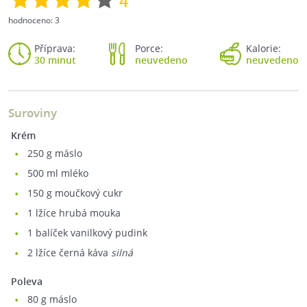
4
hodnoceno:
3
Příprava:
Porce:
Kalorie:
30 minut
neuvedeno
neuvedeno
Suroviny
Krém
250
g máslo
500
ml mléko
150
g moučkový cukr
1
lžíce hrubá mouka
1
balíček vanilkový pudink
2
lžíce černá káva
silná
Poleva
80
g máslo