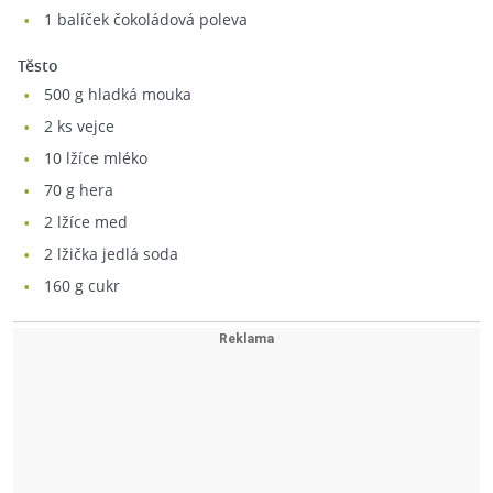
1
balíček čokoládová poleva
Těsto
500
g hladká mouka
2
ks vejce
10
lžíce mléko
70
g hera
2
lžíce med
2
lžička jedlá soda
160
g cukr