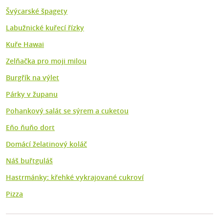
Švýcarské špagety
Labužnické kuřecí řízky
Kuře Hawai
Zelňačka pro moji milou
Burgřík na výlet
Párky v županu
Pohankový salát se sýrem a cuketou
Eňo ňuňo dort
Domácí želatinový koláč
Náš buřtguláš
Hastrmánky: křehké vykrajované cukroví
Pizza