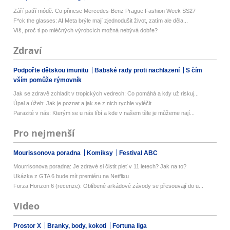
Září patří módě: Co přinese Mercedes-Benz Prague Fashion Week SS27
F*ck the glasses: AI Meta brýle mají zjednodušit život, zatím ale děla...
Víš, proč ti po mléčných výrobcích možná nebývá dobře?
Zdraví
Podpořte dětskou imunitu
Babské rady proti nachlazení
S čím
vším pomůže rýmovník
Jak se zdravě zchladit v tropických vedrech: Co pomáhá a kdy už riskuj...
Úpal a úžeh: Jak je poznat a jak se z nich rychle vyléčit
Parazité v nás: Kterým se u nás líbí a kde v našem těle je můžeme nají...
Pro nejmenší
Mourissonova poradna
Komiksy
Festival ABC
Mourrisonova poradna: Je zdravé si čistit pleť v 11 letech? Jak na to?
Ukázka z GTA 6 bude mít premiéru na Netflixu
Forza Horizon 6 (recenze): Oblíbené arkádové závody se přesouvají do u...
Video
Prostor X
Branky, body, kokoti
Fortuna liga