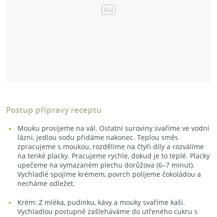
Postup přípravy receptu
Mouku prosijeme na vál. Ostatní suroviny svaříme ve vodní
lázni, jedlou sodu přidáme nakonec. Teplou směs
zpracujeme s moukou, rozdělíme na čtyři díly a rozválíme
na tenké placky. Pracujeme rychle, dokud je to teplé. Placky
upečeme na vymazaném plechu dorůžova (6–7 minut).
Vychladlé spojíme krémem, povrch polijeme čokoládou a
necháme odležet.
Krém: Z mléka, pudinku, kávy a mouky svaříme kaši.
Vychladlou postupně zašleháváme do utřeného cukru s