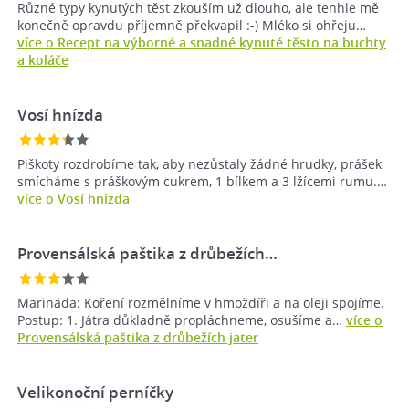
Různé typy kynutých těst zkouším už dlouho, ale tenhle mě
konečně opravdu příjemně překvapil :-) Mléko si ohřeju…
více o Recept na výborné a snadné kynuté těsto na buchty
a koláče
Vosí hnízda
Piškoty rozdrobíme tak, aby nezůstaly žádné hrudky, prášek
smícháme s práškovým cukrem, 1 bílkem a 3 lžícemi rumu.…
více o Vosí hnízda
Provensálská paštika z drůbežích…
Marináda: Koření rozmělníme v hmoždíři a na oleji spojíme.
Postup: 1. Játra důkladně propláchneme, osušíme a…
více o
Provensálská paštika z drůbežích jater
Velikonoční perníčky