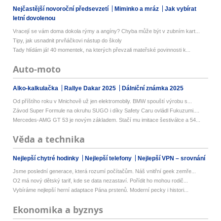
Nejčastější novoroční předsevzetí
Miminko a mráz
Jak vybírat
letní dovolenou
Vracejí se vám doma dokola rýmy a angíny? Chyba může být v zubním kart...
Tipy, jak usnadnit prvňáčkovi nástup do školy
Tady hlídám já! 40 momentek, na kterých převzali mateřské povinnosti k...
Auto-moto
Alko-kalkulačka
Rallye Dakar 2025
Dálniční známka 2025
Od příštího roku v Mnichově už jen elektromobily. BMW spouští výrobu s...
Závod Super Formule na okruhu SUGO i díky Safety Caru ovládl Fukuzumi....
Mercedes-AMG GT 53 je novým základem. Stačí mu imitace šestiválce a 54...
Věda a technika
Nejlepší chytré hodinky
Nejlepší telefony
Nejlepší VPN – srovnání
Jsme poslední generace, která rozumí počítačům. Náš vnitřní geek zemře...
O2 má nový dětský tarif, kde se data nezastaví. Pořídit ho mohou rodič...
Vybíráme nejlepší herní adaptace Pána prstenů. Moderní pecky i histori...
Ekonomika a byznys