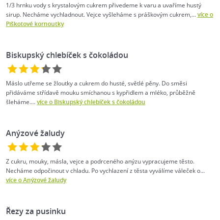
1/3 hrnku vody s krystalovým cukrem přivedeme k varu a uvaříme hustý
sirup. Necháme vychladnout. Vejce vyšleháme s práškovým cukrem,...
více o
Piškotové kornoutky
Biskupský chlebíček s čokoládou
Máslo utřeme se žloutky a cukrem do husté, světlé pěny. Do směsi
přidáváme střídavě mouku smíchanou s kypřidlem a mléko, průběžně
šleháme....
více o Biskupský chlebíček s čokoládou
Anýzové žaludy
Z cukru, mouky, másla, vejce a podrceného anýzu vypracujeme těsto.
Necháme odpočinout v chladu. Po vychlazení z těsta vyválíme váleček o...
více o Anýzové žaludy
Řezy za pusinku