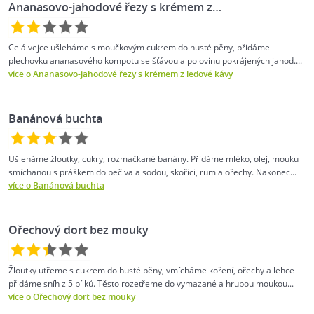
Ananasovo-jahodové řezy s krémem z…
Celá vejce ušleháme s moučkovým cukrem do husté pěny, přidáme
plechovku ananasového kompotu se šťávou a polovinu pokrájených jahod....
více o Ananasovo-jahodové řezy s krémem z ledové kávy
Banánová buchta
Ušleháme žloutky, cukry, rozmačkané banány. Přidáme mléko, olej, mouku
smíchanou s práškem do pečiva a sodou, skořici, rum a ořechy. Nakonec...
více o Banánová buchta
Ořechový dort bez mouky
Žloutky utřeme s cukrem do husté pěny, vmícháme koření, ořechy a lehce
přidáme sníh z 5 bílků. Těsto rozetřeme do vymazané a hrubou moukou...
více o Ořechový dort bez mouky