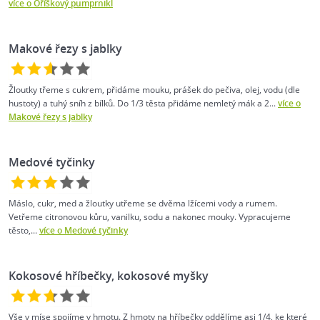
více o Oříškový pumprnikl
Makové řezy s jablky
Žloutky třeme s cukrem, přidáme mouku, prášek do pečiva, olej, vodu (dle
hustoty) a tuhý sníh z bílků. Do 1/3 těsta přidáme nemletý mák a 2...
více o
Makové řezy s jablky
Medové tyčinky
Máslo, cukr, med a žloutky utřeme se dvěma lžícemi vody a rumem.
Vetřeme citronovou kůru, vanilku, sodu a nakonec mouky. Vypracujeme
těsto,...
více o Medové tyčinky
Kokosové hříbečky, kokosové myšky
Vše v míse spojíme v hmotu. Z hmoty na hříbečky oddělíme asi 1/4, ke které