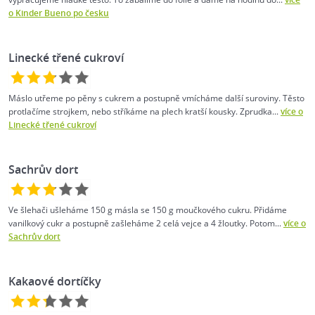
o Kinder Bueno po česku
Linecké třené cukroví
Máslo utřeme po pěny s cukrem a postupně vmícháme další suroviny. Těsto
protlačíme strojkem, nebo stříkáme na plech kratší kousky. Zprudka...
více o
Linecké třené cukroví
Sachrův dort
Ve šlehači ušleháme 150 g másla se 150 g moučkového cukru. Přidáme
vanilkový cukr a postupně zašleháme 2 celá vejce a 4 žloutky. Potom...
více o
Sachrův dort
Kakaové dortíčky