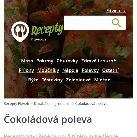
Fitweb.cz
Maso
Pokrmy
Chuťovky
Zdravě i chutně
Přílohy
Moučníky
Nápoje
Polévky
Ostatní
Rýže
Těstoviny
Zeleninové
Mléčné
Recepty Fitweb
Databáze ingrediencí
Čokoládová poleva
Čokoládová poleva
Recepty vytvořené za použití této ingredience