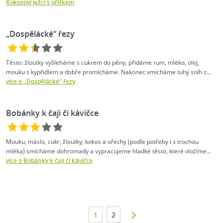
Kokosoví ježci s oříškem
„Dospělácké“ řezy
Těsto: žloutky vyšleháme s cukrem do pěny, přidáme rum, mléko, olej,
mouku s kypřidlem a dobře promícháme. Nakonec vmícháme tuhý sníh z...
více o „Dospělácké“ řezy
Bobánky k čaji či kávičce
Mouku, máslo, cukr, žloutky, kokos a ořechy (podle potřeby i s trochou
mléka) smícháme dohromady a vypracujeme hladké těsto, které vložíme...
více o Bobánky k čaji či kávičce
1
2