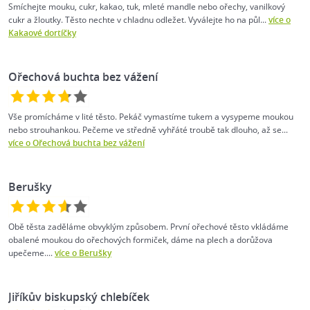
Smíchejte mouku, cukr, kakao, tuk, mleté mandle nebo ořechy, vanilkový
cukr a žloutky. Těsto nechte v chladnu odležet. Vyválejte ho na půl...
více o
Kakaové dortíčky
Ořechová buchta bez vážení
Vše promícháme v lité těsto. Pekáč vymastíme tukem a vysypeme moukou
nebo strouhankou. Pečeme ve středně vyhřáté troubě tak dlouho, až se...
více o Ořechová buchta bez vážení
Berušky
Obě těsta zaděláme obvyklým způsobem. První ořechové těsto vkládáme
obalené moukou do ořechových formiček, dáme na plech a dorůžova
upečeme....
více o Berušky
Jiříkův biskupský chlebíček