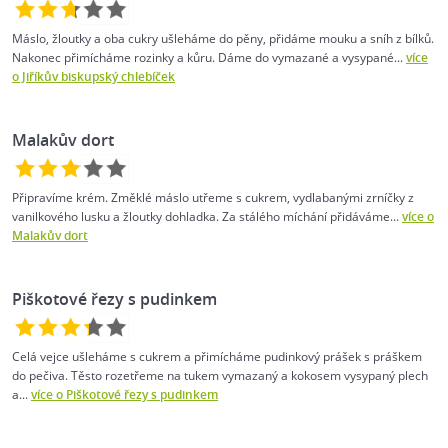
Máslo, žloutky a oba cukry ušleháme do pěny, přidáme mouku a sníh z bílků.
Nakonec přimícháme rozinky a kůru. Dáme do vymazané a vysypané...
více
o Jiříkův biskupský chlebíček
Malakův dort
Připravíme krém. Změklé máslo utřeme s cukrem, vydlabanými zrníčky z
vanilkového lusku a žloutky dohladka. Za stálého míchání přidáváme...
více o
Malakův dort
Piškotové řezy s pudinkem
Celá vejce ušleháme s cukrem a přimícháme pudinkový prášek s práškem
do pečiva. Těsto rozetřeme na tukem vymazaný a kokosem vysypaný plech
a...
více o Piškotové řezy s pudinkem