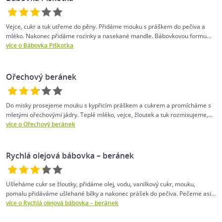
Vejce, cukr a tuk utřeme do pěny. Přidáme mouku s práškem do pečiva a
mléko. Nakonec přidáme rozinky a nasekané mandle. Bábovkovou formu...
více o Bábovka Piškotka
Ořechový beránek
Do misky prosejeme mouku s kypřicím práškem a cukrem a promícháme s
mletými ořechovými jádry. Teplé mléko, vejce, žloutek a tuk rozmixujeme,...
více o Ořechový beránek
Rychlá olejová bábovka – beránek
Ušleháme cukr se žloutky, přidáme olej, vodu, vanilkový cukr, mouku,
pomalu přidáváme ušlehané bílky a nakonec prášek do pečiva. Pečeme asi...
více o Rychlá olejová bábovka – beránek