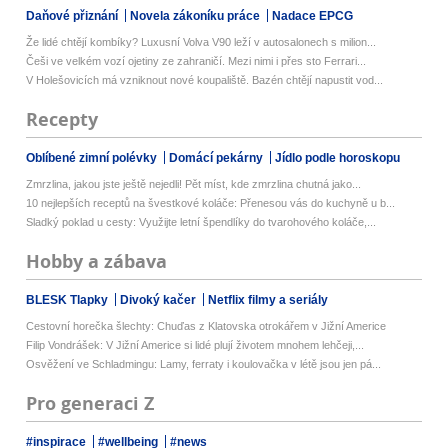
Daňové přiznání
Novela zákoníku práce
Nadace EPCG
Že lidé chtějí kombíky? Luxusní Volva V90 leží v autosalonech s milion...
Češi ve velkém vozí ojetiny ze zahraničí. Mezi nimi i přes sto Ferrari...
V Holešovicích má vzniknout nové koupaliště. Bazén chtějí napustit vod...
Recepty
Oblíbené zimní polévky
Domácí pekárny
Jídlo podle horoskopu
Zmrzlina, jakou jste ještě nejedli! Pět míst, kde zmrzlina chutná jako...
10 nejlepších receptů na švestkové koláče: Přenesou vás do kuchyně u b...
Sladký poklad u cesty: Využijte letní špendlíky do tvarohového koláče,...
Hobby a zábava
BLESK Tlapky
Divoký kačer
Netflix filmy a seriály
Cestovní horečka šlechty: Chuďas z Klatovska otrokářem v Jižní Americe
Filip Vondrášek: V Jižní Americe si lidé plují životem mnohem lehčeji,...
Osvěžení ve Schladmingu: Lamy, ferraty i koulovačka v létě jsou jen pá...
Pro generaci Z
#inspirace
#wellbeing
#news