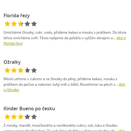
Florida řezy
Umícháme žloutky, cukr, vodu, přidáme kakao a mouku s práškem. Do těsta
lehce vmícháme sníh. Těsto nalijeme do pekáče s vyšším okrajem a...
více o
Florida řezy
Ožralky
Máslo utřeme s cukrem a se žloutky do pěny, přidáme kakao, mouku s
práškem do pečiva a nakonec tuhý sníh z bílků. Rozetřeme na plech s...
více
o Ožralky
Kinder Bueno po česku
Z mouky, mandlí, moučkového a vanilkového cukru, soli, tuku a žloutku
vypracujeme hladké těsto. To zabalíme do fólie a dáme na hodinu do...
více