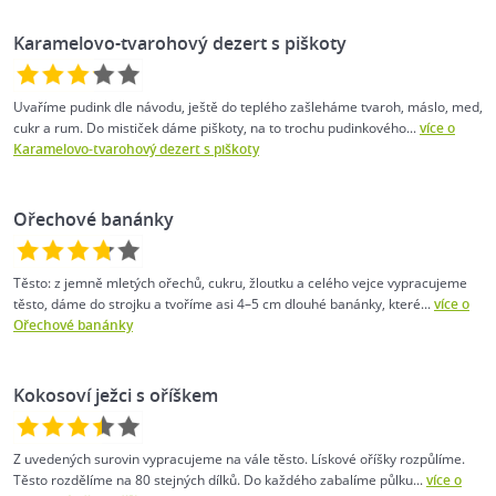
Karamelovo-tvarohový dezert s piškoty
Uvaříme pudink dle návodu, ještě do teplého zašleháme tvaroh, máslo, med,
cukr a rum. Do mističek dáme piškoty, na to trochu pudinkového...
více o
Karamelovo-tvarohový dezert s piškoty
Ořechové banánky
Těsto: z jemně mletých ořechů, cukru, žloutku a celého vejce vypracujeme
těsto, dáme do strojku a tvoříme asi 4–5 cm dlouhé banánky, které...
více o
Ořechové banánky
Kokosoví ježci s oříškem
Z uvedených surovin vypracujeme na vále těsto. Lískové oříšky rozpůlíme.
Těsto rozdělíme na 80 stejných dílků. Do každého zabalíme půlku...
více o