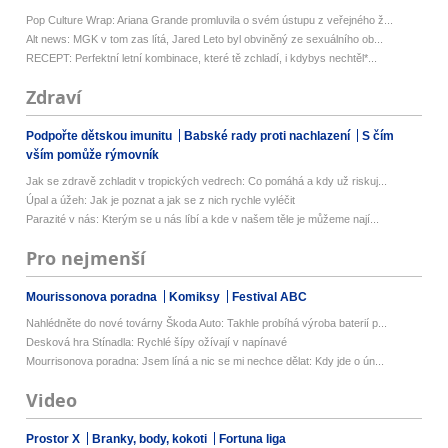
Pop Culture Wrap: Ariana Grande promluvila o svém ústupu z veřejného ž...
Alt news: MGK v tom zas lítá, Jared Leto byl obviněný ze sexuálního ob...
RECEPT: Perfektní letní kombinace, které tě zchladí, i kdybys nechtěl*...
Zdraví
Podpořte dětskou imunitu
Babské rady proti nachlazení
S čím
vším pomůže rýmovník
Jak se zdravě zchladit v tropických vedrech: Co pomáhá a kdy už riskuj...
Úpal a úžeh: Jak je poznat a jak se z nich rychle vyléčit
Parazité v nás: Kterým se u nás líbí a kde v našem těle je můžeme nají...
Pro nejmenší
Mourissonova poradna
Komiksy
Festival ABC
Nahlédněte do nové továrny Škoda Auto: Takhle probíhá výroba baterií p...
Desková hra Stínadla: Rychlé šípy ožívají v napínavé
Mourrisonova poradna: Jsem líná a nic se mi nechce dělat: Kdy jde o ún...
Video
Prostor X
Branky, body, kokoti
Fortuna liga