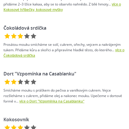
přidáme 2–3 lžíce kakaa, aby se to obarvilo nahnědo. Z bílé hmoty...
více o
Kokosové hříbečky, kokosové myšky
Čokoládová srdíčka
Prosátou mouku smícháme se solí, cukrem, ořechy, vejcem a nakrájeným
tukem. Přidáme kůru a skořici a připravíme hladké těsto, do kterého...
více o
Čokoládová srdíčka
Dort "Vzpomínka na Casablanku"
Smícháme mouku s práškem do pečiva a vanilkovým cukrem. Vejce
rozšleháme s cukrem, přidáme olej a nakonec mouku. Upečeme v dortové
formě v...
více o Dort "Vzpomínka na Casablanku"
Kokosovník