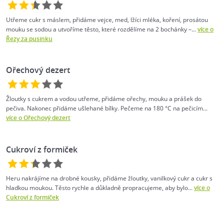
Utřeme cukr s máslem, přidáme vejce, med, lžíci mléka, koření, prosátou
mouku se sodou a utvoříme těsto, které rozdělíme na 2 bochánky –...
více o
Řezy za pusinku
Ořechový dezert
Žloutky s cukrem a vodou utřeme, přidáme ořechy, mouku a prášek do
pečiva. Nakonec přidáme ušlehané bílky. Pečeme na 180 °C na pečicím...
více o Ořechový dezert
Cukroví z formiček
Heru nakrájíme na drobné kousky, přidáme žloutky, vanilkový cukr a cukr s
hladkou moukou. Těsto rychle a důkladně propracujeme, aby bylo...
více o
Cukroví z formiček