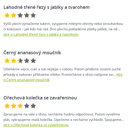
Lahodné třené řezy s jablky a tvarohem
Vyšší plech vymažeme tukem, vysypeme mletými ořechy nebo strouhankou
či kokosem – jak kdo má rád. Dno plechu poklademe plátky jablek, na ně...
více o Lahodné třené řezy s jablky a tvarohem
Černý ananasový moučník
Ušleháme vejce, cukr a tuk nejlépe v robotu. Potom přidáme ostatní suché
přísady a nakonec přiléváme mléko. Promícháme a těsto nalijeme na...
více
o Černý ananasový moučník
Ořechová kolečka se zavařeninou
Zpracujeme na vále v těsto, necháme hodinu odpočinout. Potom vyválíme
plát, vykrajujeme malá kolečka. Upečeme a necháme vychladit. Spojujeme...
více o Ořechová kolečka se zavařeninou