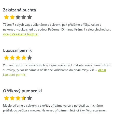
Zakázaná buchta
Těsto: 7 celých vajec ušleháme s cukrem, pak přidáme oříšky, kakao a
nakonec mouku s jedlou sodou. Pečeme 15 minut. Krém: 1 celou plechovku...
více o Zakázaná buchta
Luxusní perník
V první míse smícháme všechny sypké suroviny. Do druhé mísy dáme tekuté
suroviny, ty rozšleháme a následně vmícháme do první mísy. Vše...
více o
Luxusní perník
Oříškový pumprnikl
Máslo utřeme s cukrem a skořicí, přidáme vejce a po chvíli zamícháme
prášek do pečiva a mouku. Nakonec přidáme mleté oříšky. Vypracujeme...