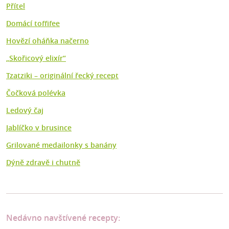
Přítel
Domácí toffifee
Hovězí oháňka načerno
„Skořicový elixír“
Tzatziki – originální řecký recept
Čočková polévka
Ledový čaj
Jablíčko v brusince
Grilované medailonky s banány
Dýně zdravě i chutně
Nedávno navštívené recepty: