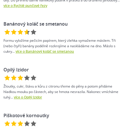
díly. Do prvního dáme vanilkový pudink v prášku a do druhého jahodový...
více o Rychlé punčové řezy
Banánový koláč se smetanou
Formu vyložíme pečicím papírem, který zlehka vymažeme máslem. Tři
(nebo čtyři) banány podélně rozkrojíme a naskládáme na dno. Máslo s
cukry...
více o Banánový koláč se smetanou
Opilý Izidor
Žloutky, cukr, štávu a kůru z citronu třeme do pěny a potom přidáme
hladkou mouku po částech, aby se hmota nesrazila. Nakonec vmícháme
tuhý...
více o Opilý Izidor
Piškotové kornoutky