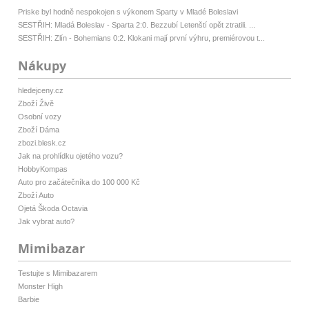
Priske byl hodně nespokojen s výkonem Sparty v Mladé Boleslavi
SESTŘIH: Mladá Boleslav - Sparta 2:0. Bezzubí Letenští opět ztratili. ...
SESTŘIH: Zlín - Bohemians 0:2. Klokani mají první výhru, premiérovou t...
Nákupy
hledejceny.cz
Zboží Živě
Osobní vozy
Zboží Dáma
zbozi.blesk.cz
Jak na prohlídku ojetého vozu?
HobbyKompas
Auto pro začátečníka do 100 000 Kč
Zboží Auto
Ojetá Škoda Octavia
Jak vybrat auto?
Mimibazar
Testujte s Mimibazarem
Monster High
Barbie