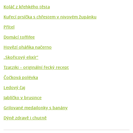
Koláč z křehkého těsta
Kuřecí prsíčka s chřestem v nivovém župánku
Přítel
Domácí toffifee
Hovězí oháňka načerno
„Skořicový elixír“
Tzatziki – originální řecký recept
Čočková polévka
Ledový čaj
Jablíčko v brusince
Grilované medailonky s banány
Dýně zdravě i chutně