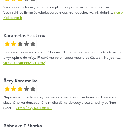
Všechno smícháme, nalijeme na plech s vyšším okrajem a upečeme.
Vychladlé polijeme čokoládovou polevou. Jednoduché, rychlé, dobré....
více o
Kokosovník
Karamelové cukroví
Plechovku salka vaříme cca 2 hodiny. Necháme vychladnout. Poté otevřeme
a vyklopíme do mísy. Přidáváme polohrubou mouku po částech. Na jednu...
více o Karamelové cukroví
Řezy Karamelka
Nejlépe den předem si vyrobíme karamel. Celou neotevřenou konzervu
slazeného kondenzovaného mléka dáme do vody a cca 2 hodiny vaříme
(vodu...
více o Řezy Karamelka
Bábovka Piškotka