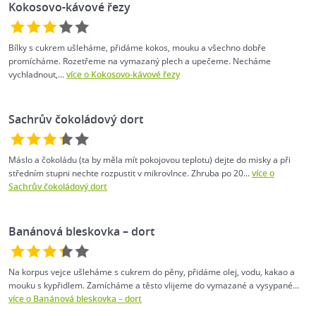
Kokosovo-kávové řezy
Bílky s cukrem ušleháme, přidáme kokos, mouku a všechno dobře
promícháme. Rozetřeme na vymazaný plech a upečeme. Necháme
vychladnout,...
více o Kokosovo-kávové řezy
Sachrův čokoládový dort
Máslo a čokoládu (ta by měla mít pokojovou teplotu) dejte do misky a při
středním stupni nechte rozpustit v mikrovlnce. Zhruba po 20...
více o
Sachrův čokoládový dort
Banánová bleskovka –⁠ dort
Na korpus vejce ušleháme s cukrem do pěny, přidáme olej, vodu, kakao a
mouku s kypřidlem. Zamícháme a těsto vlijeme do vymazané a vysypané...
více o Banánová bleskovka –⁠ dort