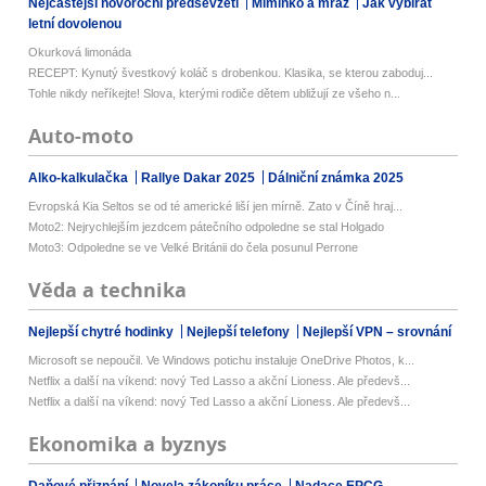
Nejčastější novoroční předsevzetí
Miminko a mráz
Jak vybírat
letní dovolenou
Okurková limonáda
RECEPT: Kynutý švestkový koláč s drobenkou. Klasika, se kterou zaboduj...
Tohle nikdy neříkejte! Slova, kterými rodiče dětem ubližují ze všeho n...
Auto-moto
Alko-kalkulačka
Rallye Dakar 2025
Dálniční známka 2025
Evropská Kia Seltos se od té americké liší jen mírně. Zato v Číně hraj...
Moto2: Nejrychlejším jezdcem pátečního odpoledne se stal Holgado
Moto3: Odpoledne se ve Velké Británii do čela posunul Perrone
Věda a technika
Nejlepší chytré hodinky
Nejlepší telefony
Nejlepší VPN – srovnání
Microsoft se nepoučil. Ve Windows potichu instaluje OneDrive Photos, k...
Netflix a další na víkend: nový Ted Lasso a akční Lioness. Ale předevš...
Netflix a další na víkend: nový Ted Lasso a akční Lioness. Ale předevš...
Ekonomika a byznys