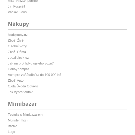
Milan Knížák pohřeb
Jiří Pospíšil
Václav Klaus
Nákupy
hledejceny.cz
Zboží Živě
Osobní vozy
Zboží Dáma
zbozi.blesk.cz
Jak na prohlídku ojetého vozu?
HobbyKompas
Auto pro začátečníka do 100 000 Kč
Zboží Auto
Ojetá Škoda Octavia
Jak vybrat auto?
Mimibazar
Testujte s Mimibazarem
Monster High
Barbie
Lego