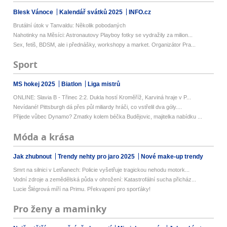
Blesk Vánoce
Kalendář svátků 2025
INFO.cz
Brutální útok v Tanvaldu: Několik pobodaných
Nahotinky na Měsíci: Astronautovy Playboy fotky se vydražily za milion...
Sex, fetiš, BDSM, ale i přednášky, workshopy a market. Organizátor Pra...
Sport
MS hokej 2025
Biatlon
Liga mistrů
ONLINE: Slavia B - Třinec 2:2. Dukla hostí Kroměříž, Karviná hraje v P...
Nevídané! Pittsburgh dá přes půl miliardy hráči, co vstřelil dva góly....
Přijede vůbec Dynamo? Zmatky kolem béčka Budějovic, majitelka nabídku ...
Móda a krása
Jak zhubnout
Trendy nehty pro jaro 2025
Nové make-up trendy
Smrt na silnici v Letňanech: Policie vyšetřuje tragickou nehodu motork...
Vodní zdroje a zemědělská půda v ohrožení: Katastrofální sucha přicház...
Lucie Šlégrová míří na Primu. Překvapení pro sporťáky!
Pro ženy a maminky