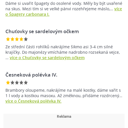
Dáme si uvařit špagety do osolené vody. Měly by být uvařené
na skus. Mezi tím si ve velké pánvi rozehřejeme máslo,…
více
o Špagety carbonara I.
Chuťovky se sardelovým očkem
Ze střední části rohlíků nakrájíme šikmo asi 3-4 cm silné
krajíčky. Do majonézy vmícháme nadrobno rozsekaná vejce,
…
více o Chuťovky se sardelovým očkem
Česneková polévka IV.
Brambory oloupeme, nakrájíme na malé kostky, dáme vařit s
1 l vody a kostkou masoxu. Až změknou, přidáme rozdrcený…
více o Česneková polévka IV.