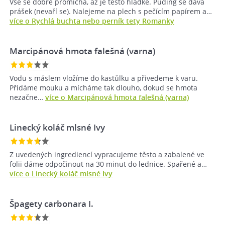
Vše se dobře promíchá, až je těsto hladké. Puding se dává
prášek (nevaří se). Nalejeme na plech s pečícím papírem a…
více o Rychlá buchta nebo perník tety Romanky
Marcipánová hmota falešná (varna)
Vodu s máslem vložíme do kastůlku a přivedeme k varu.
Přidáme mouku a mícháme tak dlouho, dokud se hmota
nezačne…
více o Marcipánová hmota falešná (varna)
Linecký koláč mlsné Ivy
Z uvedených ingrediencí vypracujeme těsto a zabalené ve
folii dáme odpočinout na 30 minut do lednice. Spařené a…
více o Linecký koláč mlsné Ivy
Špagety carbonara I.