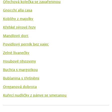
Ořechová kolečka se zavařeninou
Gnocchi alla casa
Koblihy z majolky
Křehké sýrové řezy
Mandlový dort
Povidlový perník bez vajec
Zelné lívanečky
Houbové těstoviny
Buchta s margotkou
Bublanina s třešněmi
Oreganová dobrota
Kuřecí nudličky z pánve se smetanou