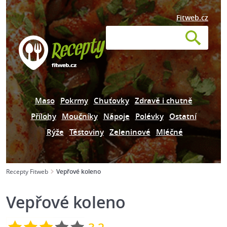
Fitweb.cz
Maso
Pokrmy
Chuťovky
Zdravě i chutně
Přílohy
Moučníky
Nápoje
Polévky
Ostatní
Rýže
Těstoviny
Zeleninové
Mléčné
Recepty Fitweb
Vepřové koleno
Vepřové koleno