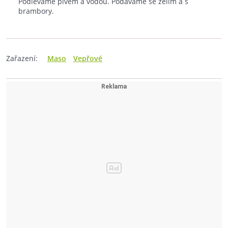
Podléváme pivem a vodou. Podáváme se zelím a s
brambory.
Zařazení:
Maso
Vepřové