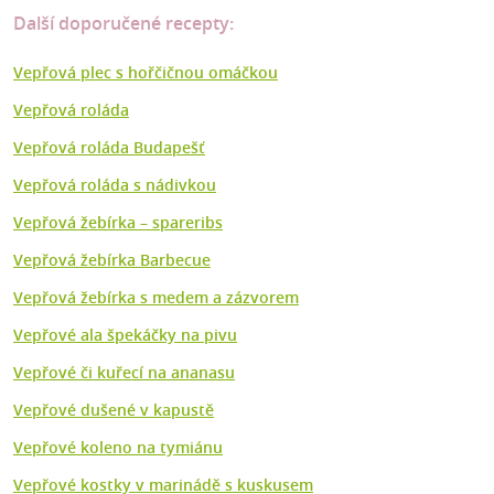
Další doporučené recepty:
Vepřová plec s hořčičnou omáčkou
Vepřová roláda
Vepřová roláda Budapešť
Vepřová roláda s nádivkou
Vepřová žebírka – spareribs
Vepřová žebírka Barbecue
Vepřová žebírka s medem a zázvorem
Vepřové ala špekáčky na pivu
Vepřové či kuřecí na ananasu
Vepřové dušené v kapustě
Vepřové koleno na tymiánu
Vepřové kostky v marinádě s kuskusem