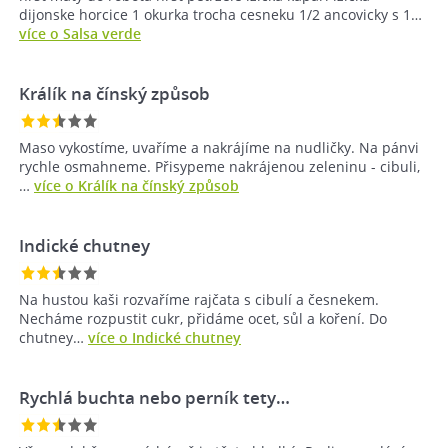
dijonske horcice 1 okurka trocha cesneku 1/2 ancovicky s 1…
více o Salsa verde
Králík na čínský způsob
Maso vykostíme, uvaříme a nakrájíme na nudličky. Na pánvi
rychle osmahneme. Přisypeme nakrájenou zeleninu - cibuli,
…
více o Králík na čínský způsob
Indické chutney
Na hustou kaši rozvaříme rajčata s cibulí a česnekem.
Necháme rozpustit cukr, přidáme ocet, sůl a koření. Do
chutney…
více o Indické chutney
Rychlá buchta nebo perník tety…