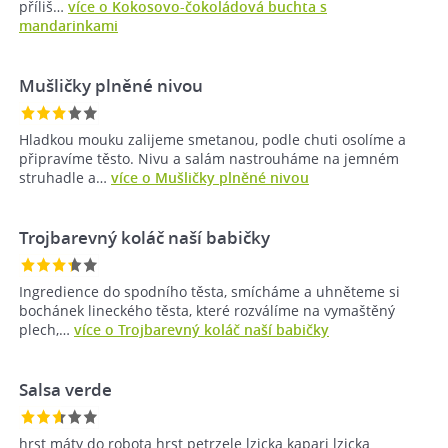
příliš…
více o Kokosovo-čokoládová buchta s
mandarinkami
Mušličky plněné nivou
Hladkou mouku zalijeme smetanou, podle chuti osolíme a
připravíme těsto. Nivu a salám nastrouháme na jemném
struhadle a…
více o Mušličky plněné nivou
Trojbarevný koláč naší babičky
Ingredience do spodního těsta, smícháme a uhněteme si
bochánek lineckého těsta, které rozválíme na vymaštěný
plech,…
více o Trojbarevný koláč naší babičky
Salsa verde
hrst máty do robota hrst petrzele lzicka kapari lzicka