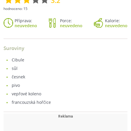
3.2
hodnoceno:
15
Příprava:
Porce:
Kalorie:
neuvedeno
neuvedeno
neuvedeno
Suroviny
cibule
sůl
česnek
pivo
vepřové koleno
francouzská hořčice