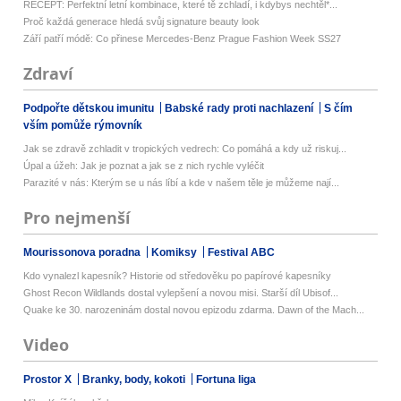
RECEPT: Perfektní letní kombinace, které tě zchladí, i kdybys nechtěl*...
Proč každá generace hledá svůj signature beauty look
Září patří módě: Co přinese Mercedes-Benz Prague Fashion Week SS27
Zdraví
Podpořte dětskou imunitu
Babské rady proti nachlazení
S čím
vším pomůže rýmovník
Jak se zdravě zchladit v tropických vedrech: Co pomáhá a kdy už riskuj...
Úpal a úžeh: Jak je poznat a jak se z nich rychle vyléčit
Parazité v nás: Kterým se u nás líbí a kde v našem těle je můžeme nají...
Pro nejmenší
Mourissonova poradna
Komiksy
Festival ABC
Kdo vynalezl kapesník? Historie od středověku po papírové kapesníky
Ghost Recon Wildlands dostal vylepšení a novou misi. Starší díl Ubisof...
Quake ke 30. narozeninám dostal novou epizodu zdarma. Dawn of the Mach...
Video
Prostor X
Branky, body, kokoti
Fortuna liga