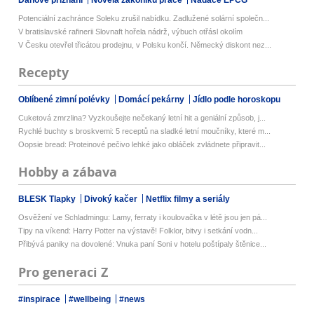
Daňové přiznání
Novela zákoníku práce
Nadace EPCG
Potenciální zachránce Soleku zrušil nabídku. Zadlužené solární společn...
V bratislavské rafinerii Slovnaft hořela nádrž, výbuch otřásl okolím
V Česku otevřel třicátou prodejnu, v Polsku končí. Německý diskont nez...
Recepty
Oblíbené zimní polévky
Domácí pekárny
Jídlo podle horoskopu
Cuketová zmrzlina? Vyzkoušejte nečekaný letní hit a geniální způsob, j...
Rychlé buchty s broskvemi: 5 receptů na sladké letní moučníky, které m...
Oopsie bread: Proteinové pečivo lehké jako obláček zvládnete připravit...
Hobby a zábava
BLESK Tlapky
Divoký kačer
Netflix filmy a seriály
Osvěžení ve Schladmingu: Lamy, ferraty i koulovačka v létě jsou jen pá...
Tipy na víkend: Harry Potter na výstavě! Folklor, bitvy i setkání vodn...
Přibývá paniky na dovolené: Vnuka paní Soni v hotelu poštípaly štěnice...
Pro generaci Z
#inspirace
#wellbeing
#news