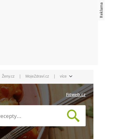
|
|
Ženy.cz
MojeZdraví.cz
více
Fitweb.cz