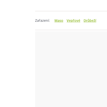
Zařazení:
Maso
Vepřové
Drůbeží