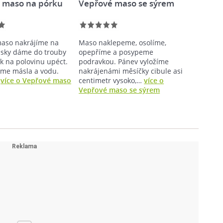
 maso na pórku
Vepřové maso se sýrem
aso nakrájíme na
Maso naklepeme, osolíme,
sky dáme do trouby
opepříme a posypeme
k na polovinu upéct.
podravkou. Pánev vyložíme
me másla a vodu.
nakrájenámi měsíčky cibule asi
…
více o Vepřové maso
centimetr vysoko,…
více o
Vepřové maso se sýrem