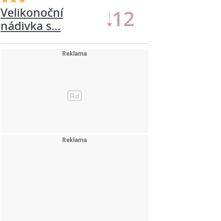
Velikonoční
13
nádivka s…