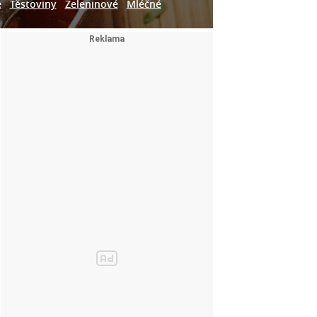
e
Těstoviny
Zeleninové
Mléčné