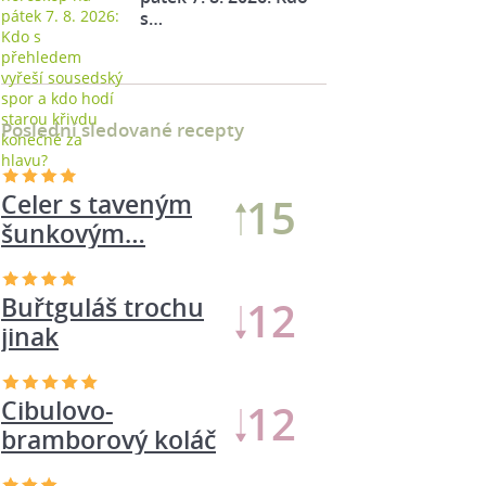
s…
Poslední sledované recepty
Buřtguláš trochu
23
jinak
Cibulovo-
14
bramborový koláč
Celer s taveným
13
šunkovým…