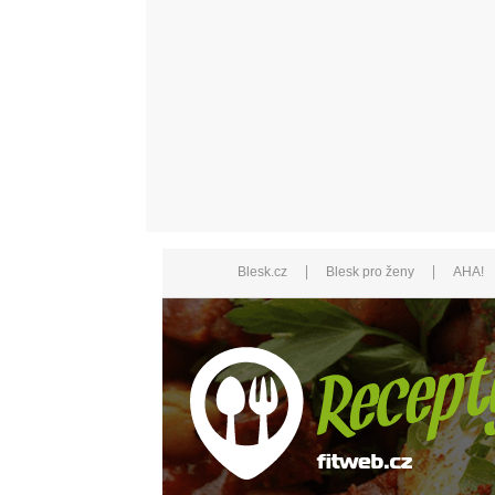
|
|
Blesk.cz
Blesk pro ženy
AHA!