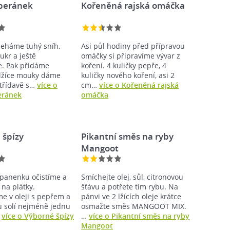
 beránek
Kořeněná rajská omáčka
šleháme tuhý sníh,
Asi půl hodiny před přípravou
ukr a ještě
omáčky si připravíme vývar z
. Pak přidáme
koření. 4 kuličky pepře, 4
lžíce mouky dáme
kuličky nového koření, asi 2
střídavě s…
více o
cm…
více o Kořeněná rajská
eránek
omáčka
 špízy
Pikantní směs na ryby
Mangoot
panenku očistíme a
Smíchejte olej, sůl, citronovou
 na plátky.
šťávu a potřete tím rybu. Na
e v oleji s pepřem a
pánvi ve 2 lžících oleje krátce
u solí nejméně jednu
osmažte směs MANGOOT MIX.
…
více o Výborné špízy
…
více o Pikantní směs na ryby
Mangoot