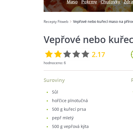
Maso
Pokrmy
Chuťovky
Zdra
Recepty Fitweb
Vepřové nebo kuřecí maso na přír
Vepřové nebo kuřec
2.17
hodnoceno:
6
Suroviny
sůl
hořčice plnotučná
500
g kuřecí prsa
pepř mletý
500
g vepřová kýta