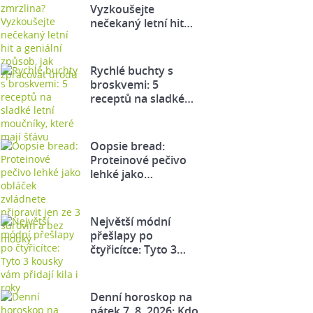
Vyzkoušejte
nečekaný letní hit…
Rychlé buchty s
broskvemi: 5
receptů na sladké…
Oopsie bread:
Proteinové pečivo
lehké jako…
Největší módní
přešlapy po
čtyřicítce: Tyto 3…
Denní horoskop na
pátek 7. 8. 2026: Kdo