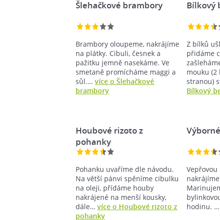
Šlehačkové brambory
Bílkový
Brambory oloupeme, nakrájíme
Z bílků u
na plátky. Cibuli, česnek a
přidáme c
pažitku jemně nasekáme. Ve
zašleháme
smetaně promícháme maggi a
mouku (2 
sůl.…
více o Šlehačkové
stranou) 
brambory
Bílkový b
Houbové rizoto z
Výborné
pohanky
Pohanku uvaříme dle návodu.
Vepřovou 
Na větší pánvi spěníme cibulku
nakrájíme
na oleji, přídáme houby
Marinujem
nakrájené na menší kousky,
bylinkovo
dále…
více o Houbové rizoto z
hodinu. 
pohanky