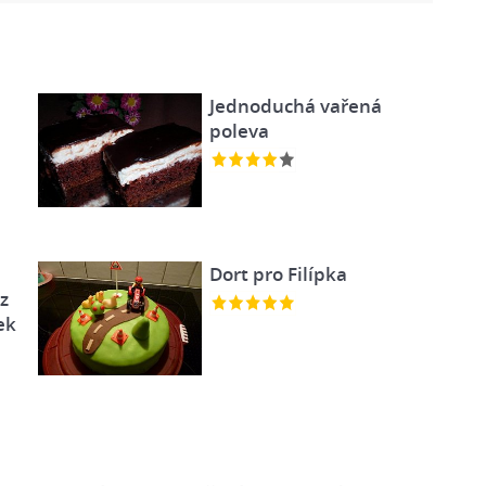
Jednoduchá vařená
poleva
Dort pro Filípka
z
ek