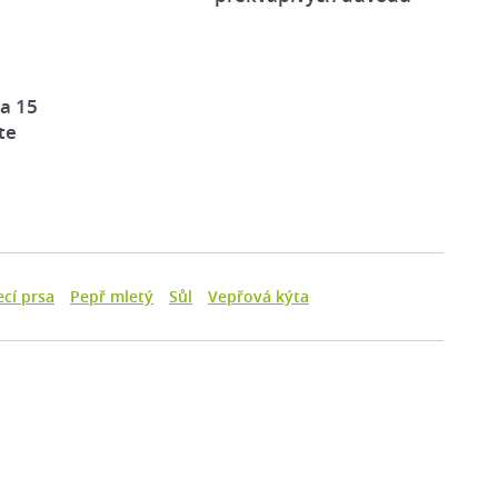
za 15
te
cí prsa
Pepř mletý
Sůl
Vepřová kýta