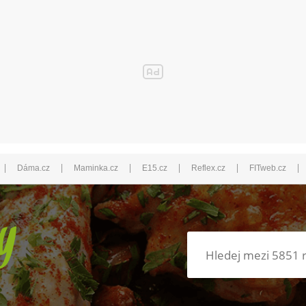
|
|
|
|
|
|
Dáma.cz
Maminka.cz
E15.cz
Reflex.cz
FITweb.cz