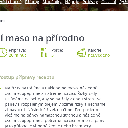
vě i chutně
Přílohy
Moučníky
Nápoje
Polévky
Ostatní
Rýž
odno
í maso na přírodno
Příprava:
Porce:
Kalorie:
20 minut
5
neuvedeno
Postup přípravy receptu
Na řízky nakrájíme a naklepeme maso, následně
osolíme, opepříme a natřeme hořčicí. Řízky vždy
ukládáme na sebe, aby se natřely z obou stran. Na
pánev s rozpáleným olejem vložíme řízky a necháme
ztmavnout. Následně řízek otočíme. Ten poslední
vložíme na pánev namazanou stranou a následně
osolíme, opepříme a potřeme hořčicí přímo na pánvi.
Jako příloha je vhodná žemle nebo brambory.