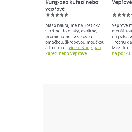
Kung-pao kuřecí nebo
Vepřové
vepřové
Maso nakrájíme na kostičky,
Vepřové m
vložíme do misky, osolíme,
menší kou
promícháme se sójovou
na pekáče
omáčkou, škrobovou moučkou
Trochu dá
a trochou…
více o Kung-pao
Mezitím
kuřecí nebo vepřové
na pórku