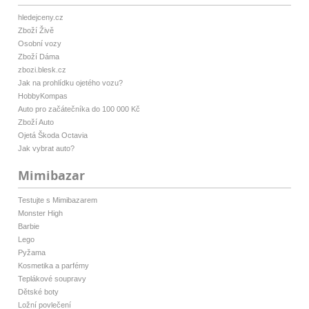
hledejceny.cz
Zboží Živě
Osobní vozy
Zboží Dáma
zbozi.blesk.cz
Jak na prohlídku ojetého vozu?
HobbyKompas
Auto pro začátečníka do 100 000 Kč
Zboží Auto
Ojetá Škoda Octavia
Jak vybrat auto?
Mimibazar
Testujte s Mimibazarem
Monster High
Barbie
Lego
Pyžama
Kosmetika a parfémy
Teplákové soupravy
Dětské boty
Ložní povlečení