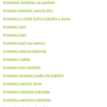
Vylepšené špekáčky na opékání
Vynikají nepečený ovocný dort
Vynikající a rychlé kuřecí placičky s nivou
Vynikající dort
Vynikající kapr
Vynikající kuře na paprice
Vynikající olejová bábovka
Vynikající roláda
Vynikající řezy Raffaelo
Vynikající utopenci podle mé babičky
Vynikající vánoční štola
Vynikající vídeňská čokoláda
Vynikající zapečené palačinky