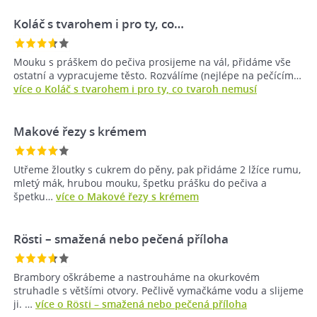
Koláč s tvarohem i pro ty, co…
Mouku s práškem do pečiva prosijeme na vál, přidáme vše
ostatní a vypracujeme těsto. Rozválíme (nejlépe na pečícím…
více o Koláč s tvarohem i pro ty, co tvaroh nemusí
Makové řezy s krémem
Utřeme žloutky s cukrem do pěny, pak přidáme 2 lžíce rumu,
mletý mák, hrubou mouku, špetku prášku do pečiva a
špetku…
více o Makové řezy s krémem
Rösti – smažená nebo pečená příloha
Brambory oškrábeme a nastrouháme na okurkovém
struhadle s většími otvory. Pečlivě vymačkáme vodu a slijeme
ji. …
více o Rösti – smažená nebo pečená příloha