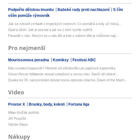
Podpořte dětskou imunitu
Babské rady proti nachlazení
S čím
vším pomůže rýmovník
Jak se zdravě zchladit v tropických vedrech: Co pomáhá a kdy už riskuj...
Úpal a úžeh: Jak je poznat a jak se z nich rychle vyléčit
Parazité v nás: Kterým se u nás líbí a kde v našem těle je můžeme nají...
Pro nejmenší
Mourissonova poradna
Komiksy
Festival ABC
Kdo vynalezl kapesník? Historie od středověku po papírové kapesníky
Ghost Recon Wildlands dostal vylepšení a novou misi. Starší díl Ubisof...
Quake ke 30. narozeninám dostal novou epizodu zdarma. Dawn of the Mach...
Video
Prostor X
Branky, body, kokoti
Fortuna liga
Milan Knížák pohřeb
Jiří Pospíšil
Václav Klaus
Nákupy