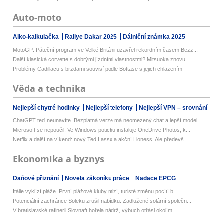
Auto-moto
Alko-kalkulačka
Rallye Dakar 2025
Dálniční známka 2025
MotoGP: Páteční program ve Velké Británii uzavřel rekordním časem Bezz...
Další klasická corvette s dobrými jízdními vlastnostmi? Mitsuoka znovu...
Problémy Cadillacu s brzdami souvisí podle Bottase s jejich chlazením
Věda a technika
Nejlepší chytré hodinky
Nejlepší telefony
Nejlepší VPN – srovnání
ChatGPT teď neunavíte. Bezplatná verze má neomezený chat a lepší model...
Microsoft se nepoučil. Ve Windows potichu instaluje OneDrive Photos, k...
Netflix a další na víkend: nový Ted Lasso a akční Lioness. Ale předevš...
Ekonomika a byznys
Daňové přiznání
Novela zákoníku práce
Nadace EPCG
Itálie vyklízí pláže. První plážové kluby mizí, turisté změnu pocítí b...
Potenciální zachránce Soleku zrušil nabídku. Zadlužené solární společn...
V bratislavské rafinerii Slovnaft hořela nádrž, výbuch otřásl okolím