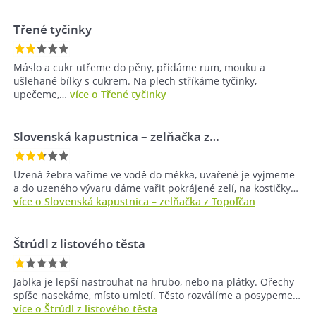
Třené tyčinky
Máslo a cukr utřeme do pěny, přidáme rum, mouku a
ušlehané bílky s cukrem. Na plech stříkáme tyčinky,
upečeme,…
více o Třené tyčinky
Slovenská kapustnica – zelňačka z…
Uzená žebra vaříme ve vodě do měkka, uvařené je vyjmeme
a do uzeného vývaru dáme vařit pokrájené zelí, na kostičky…
více o Slovenská kapustnica – zelňačka z Topoľčan
Štrúdl z listového těsta
Jablka je lepší nastrouhat na hrubo, nebo na plátky. Ořechy
spíše nasekáme, místo umletí. Těsto rozválíme a posypeme…
více o Štrúdl z listového těsta