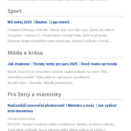
Sport
MS hokej 2025
Biatlon
Liga mistrů
Fotbalové přestupy ONLINE: Slavný klub chce Mercada, Sparta ale měla n...
Zbrojovka - Liberec 0:1. Předehrávku rozhodl Dulay, Bořil se při premi...
Dukla po skalpu Kroměříže vede druhou ligu. Karviná zvítězila v Prostě...
Móda a krása
Jak zhubnout
Trendy nehty pro jaro 2025
Nové make-up trendy
Marek Ztracený po dvou letech příprav naplnil amfiteátr na Letné: Plný...
Nesnášíte pondělí? Vědci přišli se zajímavým vysvětlením
Brutální útok v Tanvaldu: Několik pobodaných
Pro ženy a maminky
Nejčastější novoroční předsevzetí
Miminko a mráz
Jak vybírat
letní dovolenou
Okurková limonáda
RECEPT: Kynutý švestkový koláč s drobenkou. Klasika, se kterou zaboduj...
Tohle nikdy neříkejte! Slova, kterými rodiče dětem ubližují ze všeho n...