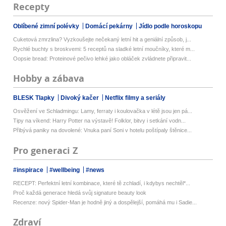
Recepty
Oblíbené zimní polévky
Domácí pekárny
Jídlo podle horoskopu
Cuketová zmrzlina? Vyzkoušejte nečekaný letní hit a geniální způsob, j...
Rychlé buchty s broskvemi: 5 receptů na sladké letní moučníky, které m...
Oopsie bread: Proteinové pečivo lehké jako obláček zvládnete připravit...
Hobby a zábava
BLESK Tlapky
Divoký kačer
Netflix filmy a seriály
Osvěžení ve Schladmingu: Lamy, ferraty i koulovačka v létě jsou jen pá...
Tipy na víkend: Harry Potter na výstavě! Folklor, bitvy i setkání vodn...
Přibývá paniky na dovolené: Vnuka paní Soni v hotelu poštípaly štěnice...
Pro generaci Z
#inspirace
#wellbeing
#news
RECEPT: Perfektní letní kombinace, které tě zchladí, i kdybys nechtěl*...
Proč každá generace hledá svůj signature beauty look
Recenze: nový Spider-Man je hodně jiný a dospělejší, pomáhá mu i Sadie...
Zdraví