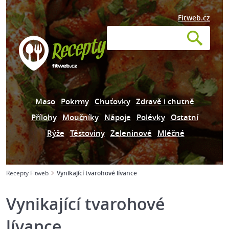
Fitweb.cz
Maso
Pokrmy
Chuťovky
Zdravě i chutně
Přílohy
Moučníky
Nápoje
Polévky
Ostatní
Rýže
Těstoviny
Zeleninové
Mléčné
Recepty Fitweb
Vynikající tvarohové lívance
Vynikající tvarohové
lívance