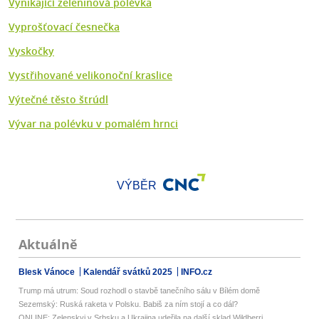
Vynikající zeleninová polévka
Vyprošťovací česnečka
Vyskočky
Vystřihované velikonoční kraslice
Výtečné těsto štrúdl
Vývar na polévku v pomalém hrnci
VÝBĚR
Aktuálně
Blesk Vánoce
Kalendář svátků 2025
INFO.cz
Trump má utrum: Soud rozhodl o stavbě tanečního sálu v Bílém domě
Sezemský: Ruská raketa v Polsku. Babiš za ním stojí a co dál?
ONLINE: Zelenskyj v Srbsku a Ukrajina udeřila na další sklad Wildberri...