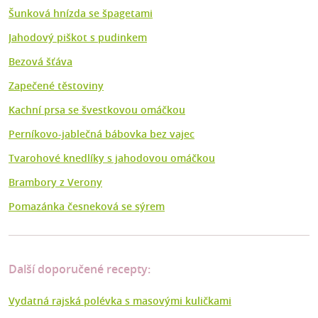
Šunková hnízda se špagetami
Jahodový piškot s pudinkem
Bezová šťáva
Zapečené těstoviny
Kachní prsa se švestkovou omáčkou
Perníkovo-jablečná bábovka bez vajec
Tvarohové knedlíky s jahodovou omáčkou
Brambory z Verony
Pomazánka česneková se sýrem
Další doporučené recepty:
Vydatná rajská polévka s masovými kuličkami