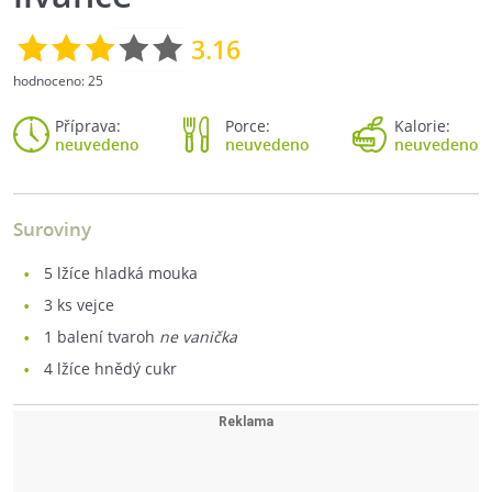
3.16
hodnoceno:
25
Příprava:
Porce:
Kalorie:
neuvedeno
neuvedeno
neuvedeno
Suroviny
5
lžíce hladká mouka
3
ks vejce
1
balení tvaroh
ne vanička
4
lžíce hnědý cukr