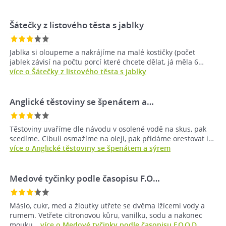
Šátečky z listového těsta s jablky
Jablka si oloupeme a nakrájíme na malé kostičky (počet
jablek závisí na počtu porcí které chcete dělat, já měla 6…
více o Šátečky z listového těsta s jablky
Anglické těstoviny se špenátem a…
Těstoviny uvaříme dle návodu v osolené vodě na skus, pak
scedíme. Cibuli osmažíme na oleji, pak přidáme orestovat i…
více o Anglické těstoviny se špenátem a sýrem
Medové tyčinky podle časopisu F.O…
Máslo, cukr, med a žloutky utřete se dvěma lžícemi vody a
rumem. Vetřete citronovou kůru, vanilku, sodu a nakonec
mouku…
více o Medové tyčinky podle časopisu F.O.O.D.