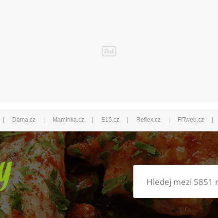
|
|
|
|
|
|
Dáma.cz
Maminka.cz
E15.cz
Reflex.cz
FITweb.cz