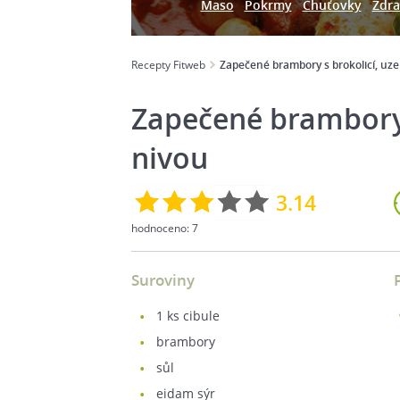
Maso
Pokrmy
Chuťovky
Zdra
Recepty Fitweb
Zapečené brambory s brokolicí, uz
Zapečené brambory 
nivou
3.14
hodnoceno:
7
Suroviny
1
ks cibule
brambory
sůl
eidam sýr