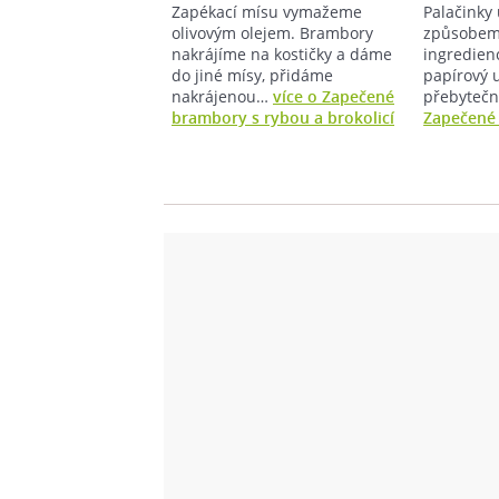
Zapékací mísu vymažeme
Palačink
olivovým olejem. Brambory
způsobem
nakrájíme na kostičky a dáme
ingredien
do jiné mísy, přidáme
papírový u
nakrájenou…
více o Zapečené
přebytečn
brambory s rybou a brokolicí
Zapečené 