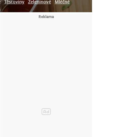
e
Těstoviny
Zeleninové
Mléčné