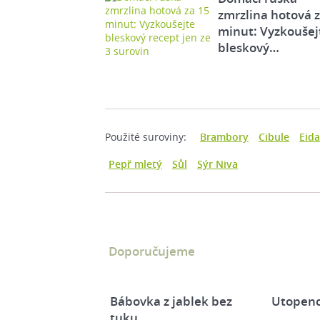
zmrzlina hotová 
minut: Vyzkoušej
bleskový…
Použité suroviny:
Brambory
Cibule
Eid
Pepř mletý
Sůl
Sýr Niva
Doporučujeme
Bábovka z jablek bez
Utopenc
tuku