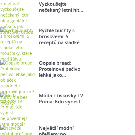
Vyzkoušejte
nečekaný letní hit…
Rychlé buchty s
broskvemi: 5
receptů na sladké…
Oopsie bread:
Proteinové pečivo
lehké jako…
Móda z tiskovky TV
Prima: Kdo vynesl…
Největší módní
přešlapy po