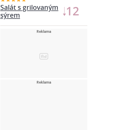
12
Kotlety na paprice