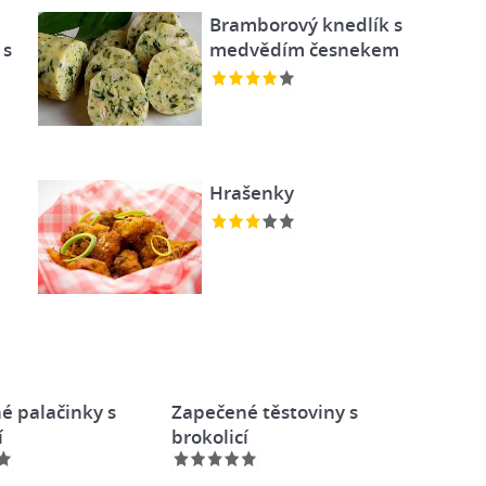
Bramborový knedlík s
 s
medvědím česnekem
Hrašenky
é palačinky s
Zapečené těstoviny s
í
brokolicí