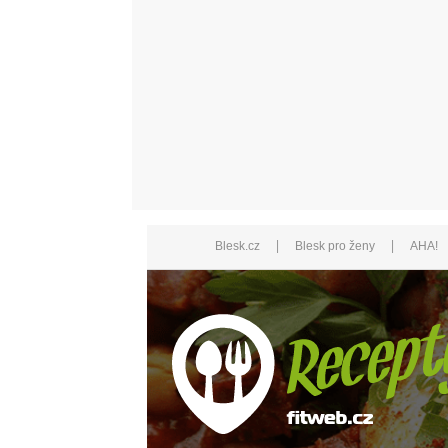
|
|
Blesk.cz
Blesk pro ženy
AHA!