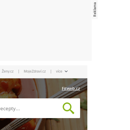
|
|
Ženy.cz
MojeZdraví.cz
více
Fitweb.cz