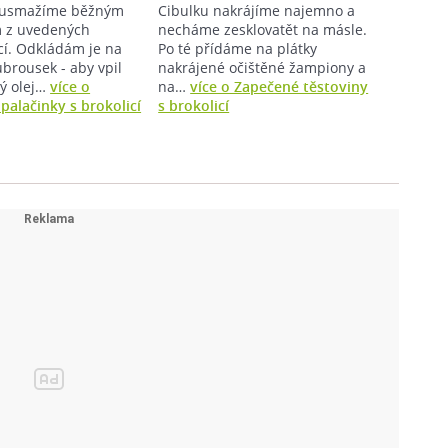
y usmažíme běžným
Cibulku nakrájíme najemno a
 z uvedených
necháme zesklovatět na másle.
cí. Odkládám je na
Po té přídáme na plátky
brousek - aby vpil
nakrájené očištěné žampiony a
ý olej…
více o
na…
více o Zapečené těstoviny
palačinky s brokolicí
s brokolicí