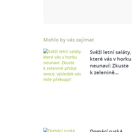
Mohlo by vás zajímat
Svěží letní saláty,
které vás v horku
neunaví: Zkuste
k zelenině…
Domácí ruská