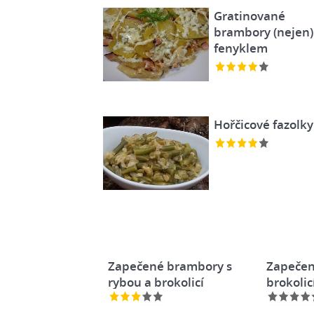
Gratinované
brambory (nejen)
fenyklem
Hořčicové fazolky
Zapečené brambory s
Zapečen
rybou a brokolicí
brokolic