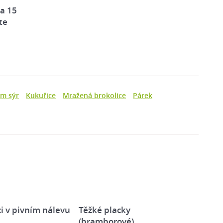
za 15
te
am sýr
Kukuřice
Mražená brokolice
Párek
i v pivním nálevu
Těžké placky
(bramborové)