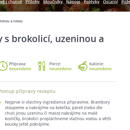
vě i chutně
Přílohy
Moučníky
Nápoje
Polévky
Ostatní
Rýž
eninou a nivou
s brokolicí, uzeninou a
Příprava:
Porce:
Kalorie:
neuvedeno
neuvedeno
neuvedeno
Postup přípravy receptu
Nejprve si všechny ingredience připravíme. Brambory
oloupeme a nakrájíme na kolečka, párek (nebo dle
chuti jinou uzeninu či maso) nakrájíme na malé
kostičky, brokolici propláchneme vlažnou vodou a větší
kousky ještě pokrájíme.