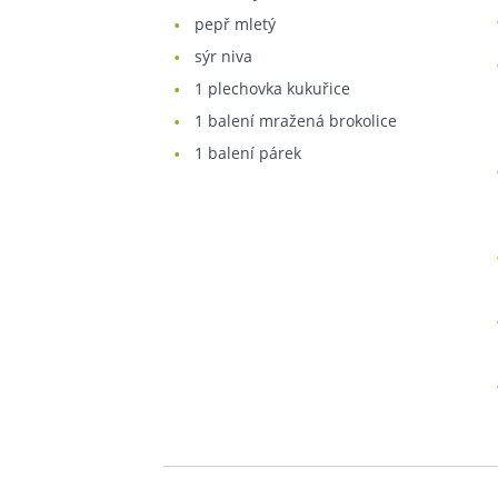
pepř mletý
sýr niva
1
plechovka kukuřice
1
balení mražená brokolice
1
balení párek