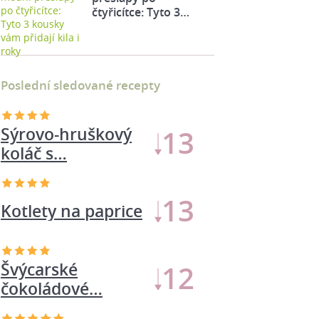
čtyřicítce: Tyto 3…
Poslední sledované recepty
Švýcarské
23
čokoládové…
Salát s grilovaným
14
sýrem
Sýrovo-hruškový
12
koláč s…