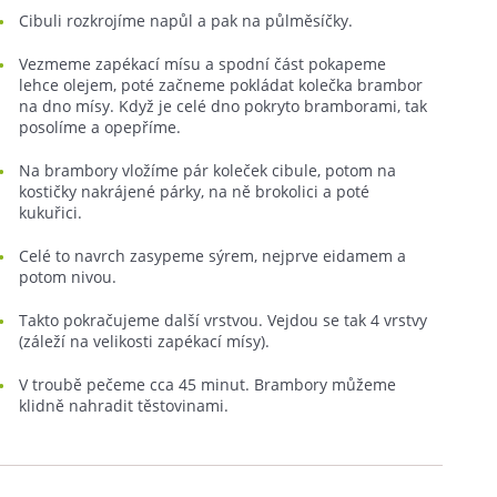
Cibuli rozkrojíme napůl a pak na půlměsíčky.
Vezmeme zapékací mísu a spodní část pokapeme
lehce olejem, poté začneme pokládat kolečka brambor
na dno mísy. Když je celé dno pokryto bramborami, tak
posolíme a opepříme.
Na brambory vložíme pár koleček cibule, potom na
kostičky nakrájené párky, na ně brokolici a poté
kukuřici.
Celé to navrch zasypeme sýrem, nejprve eidamem a
potom nivou.
Takto pokračujeme další vrstvou. Vejdou se tak 4 vrstvy
(záleží na velikosti zapékací mísy).
V troubě pečeme cca 45 minut. Brambory můžeme
klidně nahradit těstovinami.