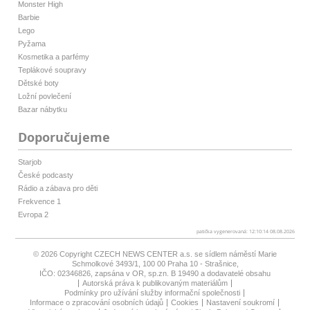
Monster High
Barbie
Lego
Pyžama
Kosmetika a parfémy
Teplákové soupravy
Dětské boty
Ložní povlečení
Bazar nábytku
Doporučujeme
Starjob
České podcasty
Rádio a zábava pro děti
Frekvence 1
Evropa 2
patička vygenerovaná: 12:10:14 08.08.2026
© 2026 Copyright
CZECH NEWS CENTER a.s.
se sídlem náměstí Marie
Schmolkové 3493/1, 100 00 Praha 10 - Strašnice,
IČO: 02346826, zapsána v OR, sp.zn. B 19490 a dodavatelé obsahu
Autorská práva k publikovaným materiálům
Podmínky pro užívání služby informační společnosti
Informace o zpracování osobních údajů
Cookies
Nastavení soukromí