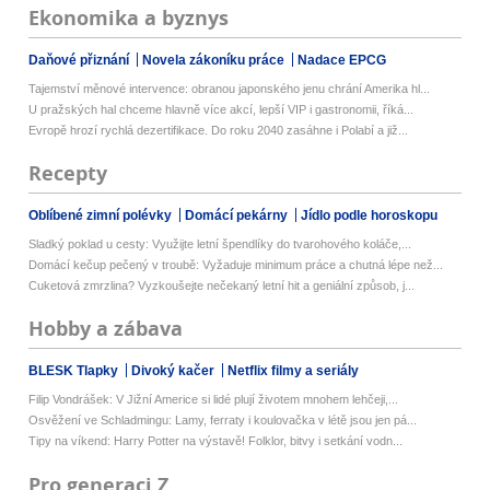
Ekonomika a byznys
Daňové přiznání
Novela zákoníku práce
Nadace EPCG
Tajemství měnové intervence: obranou japonského jenu chrání Amerika hl...
U pražských hal chceme hlavně více akcí, lepší VIP i gastronomii, říká...
Evropě hrozí rychlá dezertifikace. Do roku 2040 zasáhne i Polabí a již...
Recepty
Oblíbené zimní polévky
Domácí pekárny
Jídlo podle horoskopu
Sladký poklad u cesty: Využijte letní špendlíky do tvarohového koláče,...
Domácí kečup pečený v troubě: Vyžaduje minimum práce a chutná lépe než...
Cuketová zmrzlina? Vyzkoušejte nečekaný letní hit a geniální způsob, j...
Hobby a zábava
BLESK Tlapky
Divoký kačer
Netflix filmy a seriály
Filip Vondrášek: V Jižní Americe si lidé plují životem mnohem lehčeji,...
Osvěžení ve Schladmingu: Lamy, ferraty i koulovačka v létě jsou jen pá...
Tipy na víkend: Harry Potter na výstavě! Folklor, bitvy i setkání vodn...
Pro generaci Z