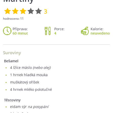
3
hodnoceno:
11
Příprava:
Porce:
Kalorie:
60 minut
4
neuvedeno
Suroviny
Bešamel
4
lžíce máslo
(nebo olej)
1
hrnek hladká mouka
muškátový oříšek
4
hrnek mléko polotučné
Těstoviny
eidam sýr
na posypání