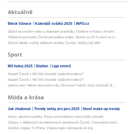
Aktuálně
Blesk Vánoce
Kalendář svátků 2025
INFO.cz
Sázka na senátní volby a zklamané pravičáky. Dotáhne to Kuba s hnutím ...
Oblíbené pochoutky Čechů pod palbou kritiky: Mohou za 25 % úmrtí na sr...
Děsivé detaily vraždy oblíbené učitelky Zuzany: Našly ji její děti!
Sport
MS hokej 2025
Biatlon
Liga mistrů
Soupeř Čechů z MS řeší skandál: Upláceli erotikou?
Soupeř Čechů z MS řeší skandál: Upláceli erotikou?
Liberec baví. Máme obrovskou sílu, říká kouč Fodrek, který nechválí. B...
Móda a krása
Jak zhubnout
Trendy nehty pro jaro 2025
Nové make-up trendy
Horko, alkohol a prášky: Pozor na kombinaci, která může uškodit!
Zákazy v oblíbených dovolenkových destinacích Čechů: Chorvatská restri...
Jiskřivý mejdan TV Prima: Známá trojice odcházela do tmy