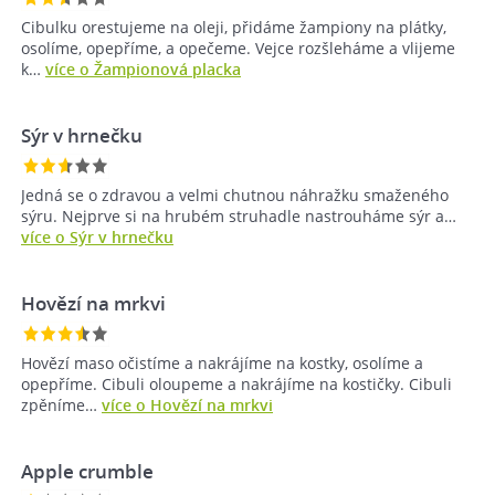
Cibulku orestujeme na oleji, přidáme žampiony na plátky,
osolíme, opepříme, a opečeme. Vejce rozšleháme a vlijeme
k…
více o Žampionová placka
Sýr v hrnečku
Jedná se o zdravou a velmi chutnou náhražku smaženého
sýru. Nejprve si na hrubém struhadle nastrouháme sýr a…
více o Sýr v hrnečku
Hovězí na mrkvi
Hovězí maso očistíme a nakrájíme na kostky, osolíme a
opepříme. Cibuli oloupeme a nakrájíme na kostičky. Cibuli
zpěníme…
více o Hovězí na mrkvi
Apple crumble