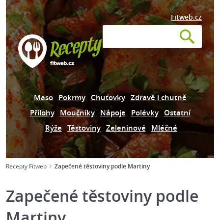
Fitweb.cz
Maso
Pokrmy
Chuťovky
Zdravě i chutně
Přílohy
Moučníky
Nápoje
Polévky
Ostatní
Rýže
Těstoviny
Zeleninové
Mléčné
Recepty Fitweb
Zapečené těstoviny podle Martiny
Zapečené těstoviny podle
Martiny