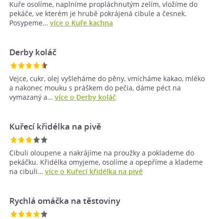
Kuře osolíme, naplníme propláchnutým zelím, vložíme do
pekáče, ve kterém je hrubě pokrájená cibule a česnek.
Posypeme…
více o Kuře kachna
Derby koláč
Vejce, cukr, olej vyšleháme do pěny, vmícháme kakao, mléko
a nakonec mouku s práškem do pečia, dáme péct na
vymazaný a…
více o Derby koláč
Kuřecí křidélka na pivě
Cibuli oloupene a nakrájíme na proužky a poklademe do
pekáčku. Křidélka omyjeme, osolíme a opepříme a klademe
na cibuli…
více o Kuřecí křidélka na pivě
Rychlá omáčka na těstoviny