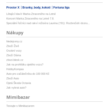
Prostor X
Branky, body, kokoti
Fortuna liga
Létající klavír Marka Ztraceného na Letné
Koncert Marka Ztraceného na Letné 7.8.
Speciální řečníci nad rakví režiséra Laurina (†91): Rozbrečeli i dceru...
Nákupy
hledejceny.cz
Zboží Živě
Osobní vozy
Zboží Dáma
zbozi.blesk.cz
Jak na prohlídku ojetého vozu?
HobbyKompas
Auto pro začátečníka do 100 000 Kč
Zboží Auto
Ojetá Škoda Octavia
Jak vybrat auto?
Mimibazar
Testujte s Mimibazarem