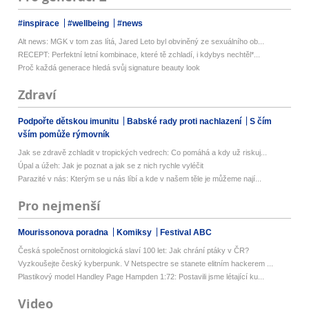
#inspirace
#wellbeing
#news
Alt news: MGK v tom zas lítá, Jared Leto byl obviněný ze sexuálního ob...
RECEPT: Perfektní letní kombinace, které tě zchladí, i kdybys nechtěl*...
Proč každá generace hledá svůj signature beauty look
Zdraví
Podpořte dětskou imunitu
Babské rady proti nachlazení
S čím
vším pomůže rýmovník
Jak se zdravě zchladit v tropických vedrech: Co pomáhá a kdy už riskuj...
Úpal a úžeh: Jak je poznat a jak se z nich rychle vyléčit
Parazité v nás: Kterým se u nás líbí a kde v našem těle je můžeme nají...
Pro nejmenší
Mourissonova poradna
Komiksy
Festival ABC
Česká společnost ornitologická slaví 100 let: Jak chrání ptáky v ČR?
Vyzkoušejte český kyberpunk. V Netspectre se stanete elitním hackerem ...
Plastikový model Handley Page Hampden 1:72: Postavili jsme létající ku...
Video