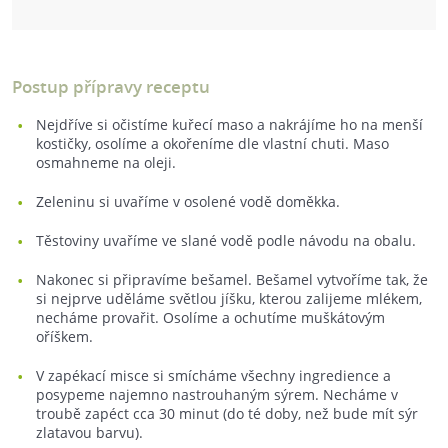
Postup přípravy receptu
Nejdříve si očistíme kuřecí maso a nakrájíme ho na menší
kostičky, osolíme a okořeníme dle vlastní chuti. Maso
osmahneme na oleji.
Zeleninu si uvaříme v osolené vodě doměkka.
Těstoviny uvaříme ve slané vodě podle návodu na obalu.
Nakonec si připravíme bešamel. Bešamel vytvoříme tak, že
si nejprve uděláme světlou jíšku, kterou zalijeme mlékem,
necháme provařit. Osolíme a ochutíme muškátovým
oříškem.
V zapékací misce si smícháme všechny ingredience a
posypeme najemno nastrouhaným sýrem. Necháme v
troubě zapéct cca 30 minut (do té doby, než bude mít sýr
zlatavou barvu).