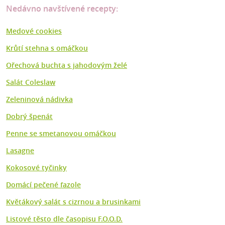
Nedávno navštívené recepty:
Medové cookies
Krůtí stehna s omáčkou
Ořechová buchta s jahodovým želé
Salát Coleslaw
Zeleninová nádivka
Dobrý špenát
Penne se smetanovou omáčkou
Lasagne
Kokosové tyčinky
Domácí pečené fazole
Květákový salát s cizrnou a brusinkami
Listové těsto dle časopisu F.O.O.D.