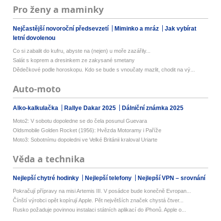
Pro ženy a maminky
Nejčastější novoroční předsevzetí
Miminko a mráz
Jak vybírat
letní dovolenou
Co si zabalit do kufru, abyste na (nejen) u moře zazářily...
Salát s koprem a dresinkem ze zakysané smetany
Dědečkové podle horoskopu. Kdo se bude s vnoučaty mazlit, chodit na vý...
Auto-moto
Alko-kalkulačka
Rallye Dakar 2025
Dálniční známka 2025
Moto2: V sobotu dopoledne se do čela posunul Guevara
Oldsmobile Golden Rocket (1956): Hvězda Motoramy i Paříže
Moto3: Sobotnímu dopoledni ve Velké Británii kraloval Uriarte
Věda a technika
Nejlepší chytré hodinky
Nejlepší telefony
Nejlepší VPN – srovnání
Pokračují přípravy na misi Artemis III. V posádce bude konečně Evropan...
Čínští výrobci opět kopírují Apple. Pět největších značek chystá čtver...
Rusko požaduje povinnou instalaci státních aplikací do iPhonů. Apple o...