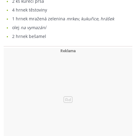
2
ks kuřecí prsa
4
hrnek těstoviny
1
hrnek mražená zelenina
mrkev, kukuřice, hrášek
olej
na vymazání
2
hrnek bešamel