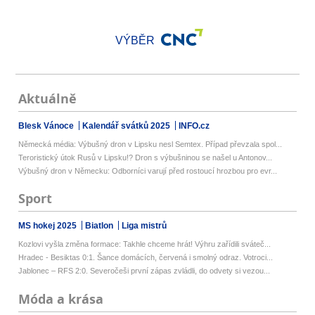
VÝBĚR
Aktuálně
Blesk Vánoce
Kalendář svátků 2025
INFO.cz
Německá média: Výbušný dron v Lipsku nesl Semtex. Případ převzala spol...
Teroristický útok Rusů v Lipsku!? Dron s výbušninou se našel u Antonov...
Výbušný dron v Německu: Odborníci varují před rostoucí hrozbou pro evr...
Sport
MS hokej 2025
Biatlon
Liga mistrů
Kozlovi vyšla změna formace: Takhle chceme hrát! Výhru zařídili sváteč...
Hradec - Besiktas 0:1. Šance domácích, červená i smolný odraz. Votroci...
Jablonec – RFS 2:0. Severočeši první zápas zvládli, do odvety si vezou...
Móda a krása