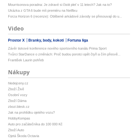
Mourrisonova poradna: Je zdravé si čistit pleť v 11 letech? Jak na to?
Ukázka z GTA 6 bude mít premiéru na Netflixu
Forza Horizon 6 (recenze): Oblíbené arkádové závody se přesouvají do u...
Video
Prostor X
Branky, body, kokoti
Fortuna liga
Závěr tiskové konference nového sportovního kanálu Prima Sport
Tvůrci StarDance o změnách: Proč budou porotci opět čtyři a čím přesvě...
František Laurin pohřeb
Nákupy
hledejceny.cz
Zboží Živě
Osobní vozy
Zboží Dáma
zbozi.blesk.cz
Jak na prohlídku ojetého vozu?
HobbyKompas
Auto pro začátečníka do 100 000 Kč
Zboží Auto
Ojetá Škoda Octavia