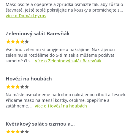
Maso osolte a opepřete a zprudka osmažte tak, aby zůstalo
šťavnaté. Ještě teplé pokrájejte na kousky a promíchejte s…
více o Domácí gyros
Zeleninový salát Barevňák
Všechnu zeleninu si omyjeme a nakrájíme. Nakrájenou
zeleninu si rozdělíme do 5-ti misek a můžeme podávat
samotné či s…
více o Zeleninový salát Barevňák
Hovězí na houbách
Na másle osmahneme nadrobno nakrájenou cibuli a česnek.
Přidáme maso na menší kostky, osolíme, opepříme a
zatáhneme. …
více o Hovězí na houbách
Květákový salát s cizrnou a…