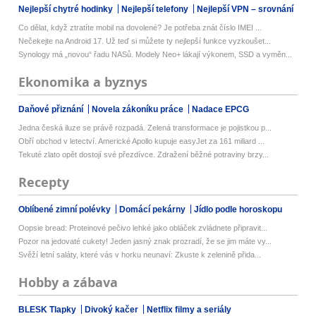
Nejlepší chytré hodinky
Nejlepší telefony
Nejlepší VPN – srovnání
Co dělat, když ztratíte mobil na dovolené? Je potřeba znát číslo IMEI ...
Nečekejte na Android 17. Už teď si můžete ty nejlepší funkce vyzkoušet...
Synology má „novou“ řadu NASů. Modely Neo+ lákají výkonem, SSD a vyměn...
Ekonomika a byznys
Daňové přiznání
Novela zákoníku práce
Nadace EPCG
Jedna česká iluze se právě rozpadá. Zelená transformace je pojistkou p...
Obří obchod v letectví. Americké Apollo kupuje easyJet za 161 miliard ...
Tekuté zlato opět dostojí své přezdívce. Zdražení běžné potraviny brzy...
Recepty
Oblíbené zimní polévky
Domácí pekárny
Jídlo podle horoskopu
Oopsie bread: Proteinové pečivo lehké jako obláček zvládnete připravit...
Pozor na jedovaté cukety! Jeden jasný znak prozradí, že se jim máte vy...
Svěží letní saláty, které vás v horku neunaví: Zkuste k zelenině přida...
Hobby a zábava
BLESK Tlapky
Divoký kačer
Netflix filmy a seriály