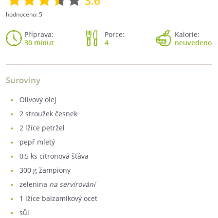
3.6
hodnoceno:
5
Příprava:
Porce:
Kalorie:
30 minut
4
neuvedeno
Suroviny
olivový olej
2
stroužek česnek
2
lžíce petržel
pepř mletý
0,5
ks citronová šťáva
300
g žampiony
zelenina
na servírování
1
lžíce balzamikový ocet
sůl