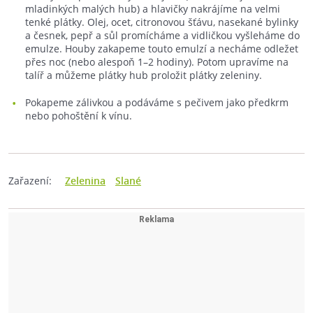
mladinkých malých hub) a hlavičky nakrájíme na velmi
tenké plátky. Olej, ocet, citronovou šťávu, nasekané bylinky
a česnek, pepř a sůl promícháme a vidličkou vyšleháme do
emulze. Houby zakapeme touto emulzí a necháme odležet
přes noc (nebo alespoň 1–2 hodiny). Potom upravíme na
talíř a můžeme plátky hub proložit plátky zeleniny.
Pokapeme zálivkou a podáváme s pečivem jako předkrm
nebo pohoštění k vínu.
Zařazení:
Zelenina
Slané