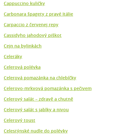
Cappuccino kuličky
Carbonara špagety z pravé Itálie
Carpaccio z červenej repy
Cassidyho jahodový piškot
Cejn na bylinkách
Celeráky
Celerová polévka
Celerová pomazánka na chlebíčky
Celerovo-mrkvová pomazánka s pečivem
Celerový salát – zdravě a chutně
Celerový salát s jablky a nivou
Celerový toust
Celestýnské nudle do polévky