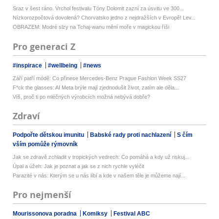
Sraz v šest ráno. Vrchol festivalu Tóny Dolomit zazní za úsvitu ve 300...
Nízkorozpočtová dovolená? Chorvatsko jedno z nejdražších v Evropě! Lev...
OBRAZEM: Modré slzy na Tchaj-wanu mění moře v magickou říši
Pro generaci Z
#inspirace
#wellbeing
#news
Září patří módě: Co přinese Mercedes-Benz Prague Fashion Week SS27
F*ck the glasses: AI Meta brýle mají zjednodušit život, zatím ale děla...
Víš, proč ti po mléčných výrobcích možná nebývá dobře?
Zdraví
Podpořte dětskou imunitu
Babské rady proti nachlazení
S čím
vším pomůže rýmovník
Jak se zdravě zchladit v tropických vedrech: Co pomáhá a kdy už riskuj...
Úpal a úžeh: Jak je poznat a jak se z nich rychle vyléčit
Parazité v nás: Kterým se u nás líbí a kde v našem těle je můžeme nají...
Pro nejmenší
Mourissonova poradna
Komiksy
Festival ABC