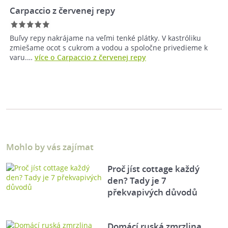
Carpaccio z červenej repy
Buľvy repy nakrájame na veľmi tenké plátky. V kastróliku
zmiešame ocot s cukrom a vodou a spoločne privedieme k
varu.…
více o Carpaccio z červenej repy
Mohlo by vás zajímat
Proč jíst cottage každý
den? Tady je 7
překvapivých důvodů
Domácí ruská zmrzlina