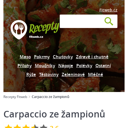
Fitweb.cz
Maso
Pokrmy
Chuťovky
Zdravě i chutně
Přílohy
Moučníky
Nápoje
Polévky
Ostatní
Rýže
Těstoviny
Zeleninové
Mléčné
Recepty Fitweb
Carpaccio ze žampionů
Carpaccio ze žampionů