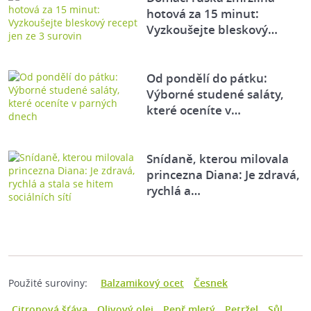
hotová za 15 minut:
Vyzkoušejte bleskový…
Od pondělí do pátku:
Výborné studené saláty,
které oceníte v…
Snídaně, kterou milovala
princezna Diana: Je zdravá,
rychlá a…
Použité suroviny:
Balzamikový ocet
Česnek
Citronová šťáva
Olivový olej
Pepř mletý
Petržel
Sůl