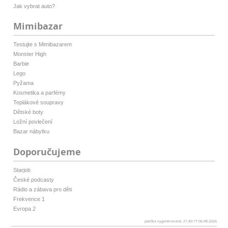
Jak vybrat auto?
Mimibazar
Testujte s Mimibazarem
Monster High
Barbie
Lego
Pyžama
Kosmetika a parfémy
Teplákové soupravy
Dětské boty
Ložní povlečení
Bazar nábytku
Doporučujeme
Starjob
České podcasty
Rádio a zábava pro děti
Frekvence 1
Evropa 2
patička vygenerovaná: 21:40:17 06.08.2026