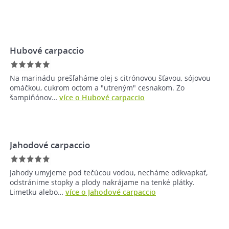
Hubové carpaccio
Na marinádu prešľaháme olej s citrónovou šťavou, sójovou
omáčkou, cukrom octom a "utreným" cesnakom. Zo
šampiňónov…
více o Hubové carpaccio
Jahodové carpaccio
Jahody umyjeme pod tečúcou vodou, necháme odkvapkať,
odstránime stopky a plody nakrájame na tenké plátky.
Limetku alebo…
více o Jahodové carpaccio