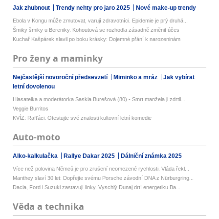
Jak zhubnout
Trendy nehty pro jaro 2025
Nové make-up trendy
Ebola v Kongu může zmutovat, varují zdravotníci. Epidemie je prý druhá...
Šmiky šmiky u Bereniky. Kohoutová se rozhodla zásadně změnit účes
Kuchař Kašpárek slavil po boku krásky: Dojemné přání k narozeninám
Pro ženy a maminky
Nejčastější novoroční předsevzetí
Miminko a mráz
Jak vybírat
letní dovolenou
Hlasatelka a moderátorka Saskia Burešová (80) - Smrt manžela ji zdrtil...
Veggie Burritos
KVÍZ: Rafťáci. Otestujte své znalosti kultovní letní komedie
Auto-moto
Alko-kalkulačka
Rallye Dakar 2025
Dálniční známka 2025
Více než polovina Němců je pro zrušení neomezené rychlosti. Vláda řekl...
Manthey slaví 30 let: Dopřejte svému Porsche závodní DNA z Nürburgring...
Dacia, Ford i Suzuki zastavují linky. Vyschlý Dunaj drtí energetiku Ba...
Věda a technika