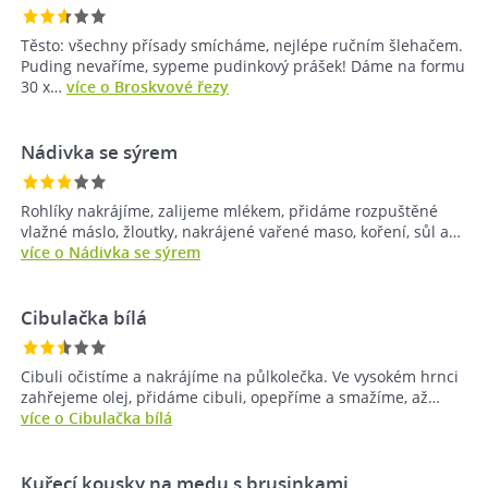
Těsto: všechny přísady smícháme, nejlépe ručním šlehačem.
Puding nevaříme, sypeme pudinkový prášek! Dáme na formu
30 x…
více o Broskvové řezy
Nádivka se sýrem
Rohlíky nakrájíme, zalijeme mlékem, přidáme rozpuštěné
vlažné máslo, žloutky, nakrájené vařené maso, koření, sůl a…
více o Nádivka se sýrem
Cibulačka bílá
Cibuli očistíme a nakrájíme na půlkolečka. Ve vysokém hrnci
zahřejeme olej, přidáme cibuli, opepříme a smažíme, až…
více o Cibulačka bílá
Kuřecí kousky na medu s brusinkami