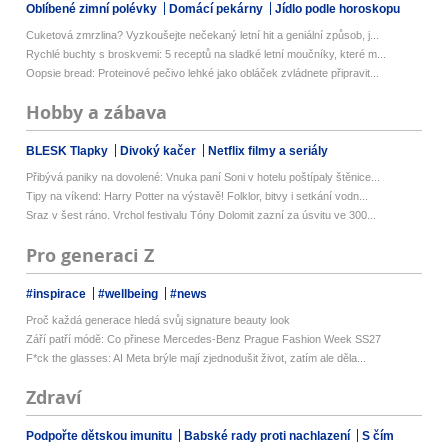
Oblíbené zimní polévky
Domácí pekárny
Jídlo podle horoskopu
Cuketová zmrzlina? Vyzkoušejte nečekaný letní hit a geniální způsob, j...
Rychlé buchty s broskvemi: 5 receptů na sladké letní moučníky, které m...
Oopsie bread: Proteinové pečivo lehké jako obláček zvládnete připravit...
Hobby a zábava
BLESK Tlapky
Divoký kačer
Netflix filmy a seriály
Přibývá paniky na dovolené: Vnuka paní Soni v hotelu poštípaly štěnice...
Tipy na víkend: Harry Potter na výstavě! Folklor, bitvy i setkání vodn...
Sraz v šest ráno. Vrchol festivalu Tóny Dolomit zazní za úsvitu ve 300...
Pro generaci Z
#inspirace
#wellbeing
#news
Proč každá generace hledá svůj signature beauty look
Září patří módě: Co přinese Mercedes-Benz Prague Fashion Week SS27
F*ck the glasses: AI Meta brýle mají zjednodušit život, zatím ale děla...
Zdraví
Podpořte dětskou imunitu
Babské rady proti nachlazení
S čím