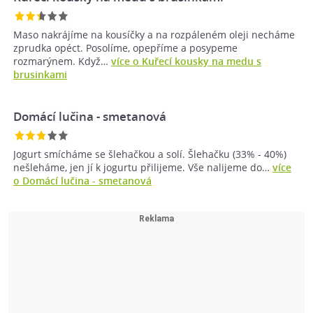
Maso nakrájíme na kousíčky a na rozpáleném oleji necháme
zprudka opéct. Posolíme, opepříme a posypeme
rozmarýnem. Když…
více o Kuřecí kousky na medu s
brusinkami
Domácí lučina - smetanová
Jogurt smícháme se šlehačkou a solí. Šlehačku (33% - 40%)
nešleháme, jen jí k jogurtu přilijeme. Vše nalijeme do…
více
o Domácí lučina - smetanová