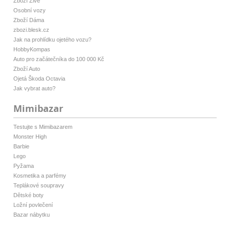
Zboží Živě
Osobní vozy
Zboží Dáma
zbozi.blesk.cz
Jak na prohlídku ojetého vozu?
HobbyKompas
Auto pro začátečníka do 100 000 Kč
Zboží Auto
Ojetá Škoda Octavia
Jak vybrat auto?
Mimibazar
Testujte s Mimibazarem
Monster High
Barbie
Lego
Pyžama
Kosmetika a parfémy
Teplákové soupravy
Dětské boty
Ložní povlečení
Bazar nábytku