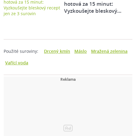
hotová za 15 minut:
Vyzkoušejte bleskový…
Použité suroviny:
Drcený kmín
Máslo
Mražená zelenina
Vařící voda