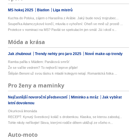
MS hokej 2025
Biatlon
Liga mistrů
Kuchta do Polska, zájem o Haraslína z Arábie. Jaký bude nový trojzubec...
Soupeřka Adamczykové končí, mluvila o vyhoření: Oheň ve mně už prostě ...
Protekce v nominaci na MS? Pavlát se spekulacím jen smál: Já i okolí v...
Móda a krása
Jak zhubnout
Trendy nehty pro jaro 2025
Nové make-up trendy
Ramba pařila s Mádlem: Panáková smršť
Že se vaříte vedrem? To nejhorší teprve přijde!
Štěpán Benoni už svou lásku k mladé kolegyni netají. Romantická fotka ...
Pro ženy a maminky
Nejčastější novoroční předsevzetí
Miminko a mráz
Jak vybírat
letní dovolenou
Okurková limonáda
RECEPT: Kynutý švestkový koláč s drobenkou. Klasika, se kterou zaboduj...
Tohle nikdy neříkejte! Slova, kterými rodiče dětem ubližují ze všeho n...
Auto-moto