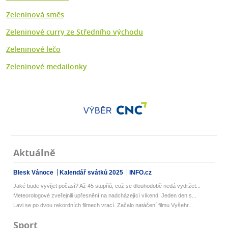
Zeleninová směs
Zeleninové curry ze Středního východu
Zeleninové lečo
Zeleninové medailonky
VÝBĚR
Aktuálně
Blesk Vánoce
Kalendář svátků 2025
INFO.cz
Jaké bude vyvíjet počasí? Až 45 stupňů, což se dlouhodobě nedá vydržet...
Meteorologové zveřejnili upřesnění na nadcházející víkend. Jeden den s...
Lavi se po dvou rekordních filmech vrací. Začalo natáčení filmu Vyšehr...
Sport