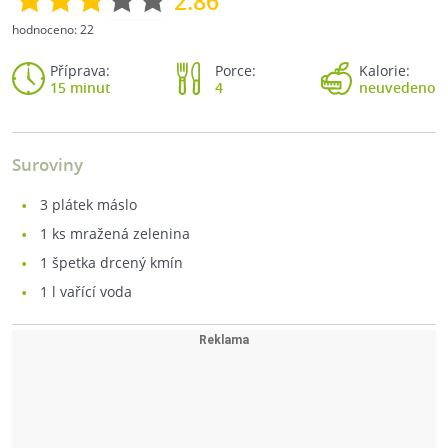
2.86
hodnoceno:
22
Příprava:
Porce:
Kalorie:
15 minut
4
neuvedeno
Suroviny
3
plátek máslo
1
ks mražená zelenina
1
špetka drcený kmín
1
l vařící voda