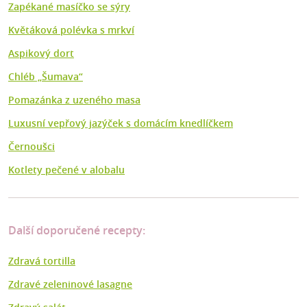
Zapékané masíčko se sýry
Květáková polévka s mrkví
Aspikový dort
Chléb „Šumava“
Pomazánka z uzeného masa
Luxusní vepřový jazýček s domácím knedlíčkem
Černoušci
Kotlety pečené v alobalu
Další doporučené recepty:
Zdravá tortilla
Zdravé zeleninové lasagne