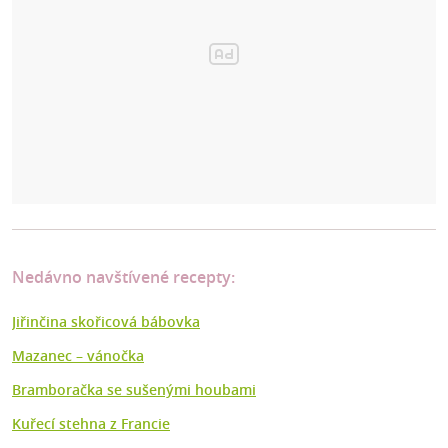
Nedávno navštívené recepty:
Jiřinčina skořicová bábovka
Mazanec –⁠ vánočka
Bramboračka se sušenými houbami
Kuřecí stehna z Francie