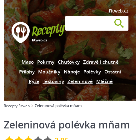
Fitweb.cz
Maso
Pokrmy
Chuťovky
Zdravě i chutně
Přílohy
Moučníky
Nápoje
Polévky
Ostatní
Rýže
Těstoviny
Zeleninové
Mléčné
Recepty Fitweb
Zeleninová polévka mňam
Zeleninová polévka mňam