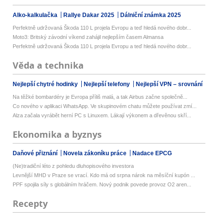
Alko-kalkulačka
Rallye Dakar 2025
Dálniční známka 2025
Perfektně udržovaná Škoda 110 L projela Evropu a teď hledá nového dobr...
Moto3: Britský závodní víkend zahájil nejlepším časem Almansa
Perfektně udržovaná Škoda 110 L projela Evropu a teď hledá nového dobr...
Věda a technika
Nejlepší chytré hodinky
Nejlepší telefony
Nejlepší VPN – srovnání
Na těžké bombardéry je Evropa příliš malá, a tak Airbus začne společně...
Co nového v aplikaci WhatsApp. Ve skupinovém chatu můžete používat zmí...
Alza začala vyrábět herní PC s Linuxem. Lákají výkonem a dřevěnou skří...
Ekonomika a byznys
Daňové přiznání
Novela zákoníku práce
Nadace EPCG
(Ne)tradiční léto z pohledu dluhopisového investora
Levnější MHD v Praze se vrací. Kdo má od srpna nárok na měsíční kupón ...
PPF spojila síly s globálním hráčem. Nový podnik povede provoz O2 aren...
Recepty