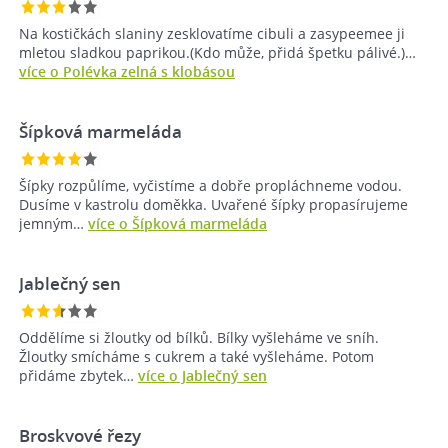
Na kostičkách slaniny zesklovatíme cibuli a zasypeemee ji
mletou sladkou paprikou.(Kdo může, přidá špetku pálivé.)…
více o Polévka zelná s klobásou
Šípková marmeláda
Šípky rozpůlíme, vyčistíme a dobře propláchneme vodou.
Dusíme v kastrolu doměkka. Uvařené šípky propasírujeme
jemným…
více o Šípková marmeláda
Jablečný sen
Oddělíme si žloutky od bílků. Bílky vyšleháme ve sníh.
Žloutky smícháme s cukrem a také vyšleháme. Potom
přidáme zbytek…
více o Jablečný sen
Broskvové řezy