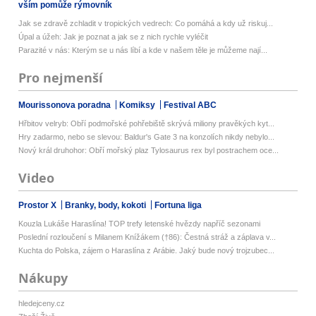
vším pomůže rýmovník
Jak se zdravě zchladit v tropických vedrech: Co pomáhá a kdy už riskuj...
Úpal a úžeh: Jak je poznat a jak se z nich rychle vyléčit
Parazité v nás: Kterým se u nás líbí a kde v našem těle je můžeme nají...
Pro nejmenší
Mourissonova poradna
Komiksy
Festival ABC
Hřbitov velryb: Obří podmořské pohřebiště skrývá miliony pravěkých kyt...
Hry zadarmo, nebo se slevou: Baldur's Gate 3 na konzolích nikdy nebylo...
Nový král druhohor: Obří mořský plaz Tylosaurus rex byl postrachem oce...
Video
Prostor X
Branky, body, kokoti
Fortuna liga
Kouzla Lukáše Haraslína! TOP trefy letenské hvězdy napříč sezonami
Poslední rozloučení s Milanem Knížákem (†86): Čestná stráž a záplava v...
Kuchta do Polska, zájem o Haraslína z Arábie. Jaký bude nový trojzubec...
Nákupy
hledejceny.cz