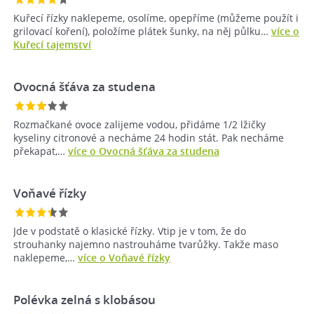
Kuřecí řízky naklepeme, osolíme, opepříme (můžeme použít i
grilovací koření), položíme plátek šunky, na něj půlku…
více o
Kuřecí tajemství
Ovocná šťáva za studena
Rozmačkané ovoce zalijeme vodou, přidáme 1/2 lžičky
kyseliny citronové a necháme 24 hodin stát. Pak necháme
překapat,…
více o Ovocná šťáva za studena
Voňavé řízky
Jde v podstatě o klasické řízky. Vtip je v tom, že do
strouhanky najemno nastrouháme tvarůžky. Takže maso
naklepeme,…
více o Voňavé řízky
Polévka zelná s klobásou