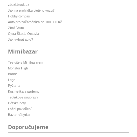
zbozi.blesk.cz
Jak na prohlídku ojetého vozu?
HobbyKompas
Auto pro začátečníka do 100 000 Kč
Zboží Auto
Ojetá Škoda Octavia
Jak vybrat auto?
Mimibazar
Testujte s Mimibazarem
Monster High
Barbie
Lego
Pyžama
Kosmetika a parfémy
Teplákové soupravy
Dětské boty
Ložní povlečení
Bazar nábytku
Doporučujeme