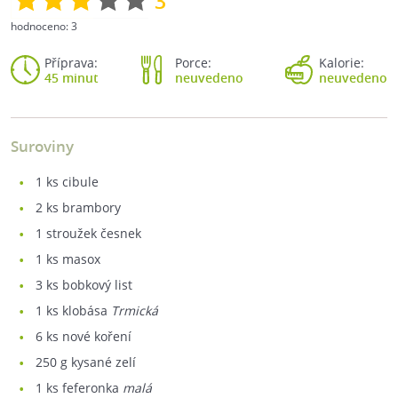
3
hodnoceno:
3
Příprava:
Porce:
Kalorie:
45 minut
neuvedeno
neuvedeno
Suroviny
1
ks cibule
2
ks brambory
1
stroužek česnek
1
ks masox
3
ks bobkový list
1
ks klobása
Trmická
6
ks nové koření
250
g kysané zelí
1
ks feferonka
malá