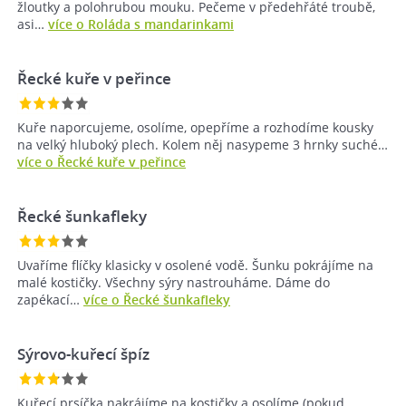
žloutky a polohrubou mouku. Pečeme v předehřáté troubě,
asi…
více o Roláda s mandarinkami
Řecké kuře v peřince
Kuře naporcujeme, osolíme, opepříme a rozhodíme kousky
na velký hluboký plech. Kolem něj nasypeme 3 hrnky suché…
více o Řecké kuře v peřince
Řecké šunkafleky
Uvaříme flíčky klasicky v osolené vodě. Šunku pokrájíme na
malé kostičky. Všechny sýry nastrouháme. Dáme do
zapékací…
více o Řecké šunkafleky
Sýrovo-kuřecí špíz
Kuřecí prsíčka nakrájíme na kostičky a osolíme (pokud