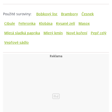
Použité suroviny:
Bobkový list
Brambory
Česnek
Cibule
Feferonka
Klobása
Kysané zelí
Masox
Mletá sladká paprika
Mletý kmín
Nové koření
Pepř celý
Vepřové sádlo