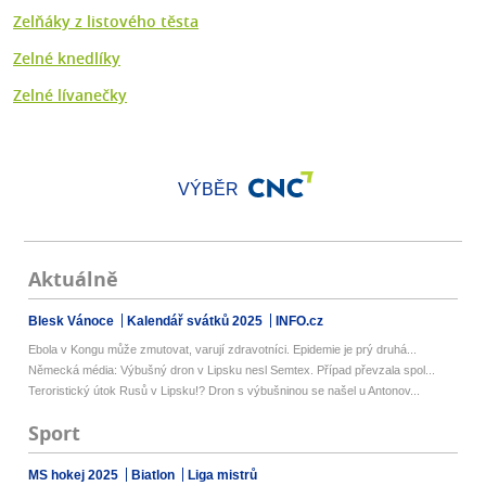
Zelňáky z listového těsta
Zelné knedlíky
Zelné lívanečky
VÝBĚR
Aktuálně
Blesk Vánoce
Kalendář svátků 2025
INFO.cz
Ebola v Kongu může zmutovat, varují zdravotníci. Epidemie je prý druhá...
Německá média: Výbušný dron v Lipsku nesl Semtex. Případ převzala spol...
Teroristický útok Rusů v Lipsku!? Dron s výbušninou se našel u Antonov...
Sport
MS hokej 2025
Biatlon
Liga mistrů