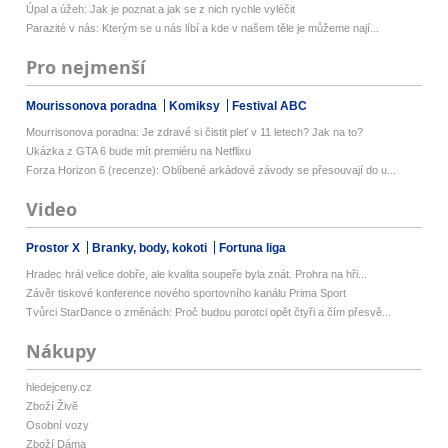
Úpal a úžeh: Jak je poznat a jak se z nich rychle vyléčit
Parazité v nás: Kterým se u nás líbí a kde v našem těle je můžeme nají...
Pro nejmenší
Mourissonova poradna
Komiksy
Festival ABC
Mourrisonova poradna: Je zdravé si čistit pleť v 11 letech? Jak na to?
Ukázka z GTA 6 bude mít premiéru na Netflixu
Forza Horizon 6 (recenze): Oblíbené arkádové závody se přesouvají do u...
Video
Prostor X
Branky, body, kokoti
Fortuna liga
Hradec hrál velice dobře, ale kvalita soupeře byla znát. Prohra na hři...
Závěr tiskové konference nového sportovního kanálu Prima Sport
Tvůrci StarDance o změnách: Proč budou porotci opět čtyři a čím přesvě...
Nákupy
hledejceny.cz
Zboží Živě
Osobní vozy
Zboží Dáma