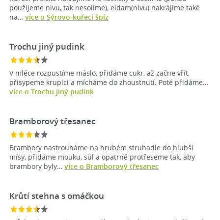
použijeme nivu, tak nesolíme), eidam(nivu) nakrájíme také
na…
více o Sýrovo-kuřecí špíz
Trochu jiný pudink
V mléce rozpustíme máslo, přidáme cukr, až začne vřít,
přisypeme krupici a mícháme do zhoustnutí. Poté přidáme…
více o Trochu jiný pudink
Bramborový třesanec
Brambory nastrouháme na hrubém struhadle do hlubší
mísy, přidáme mouku, sůl a opatrně protřeseme tak, aby
brambory byly…
více o Bramborový třesanec
Krůtí stehna s omáčkou