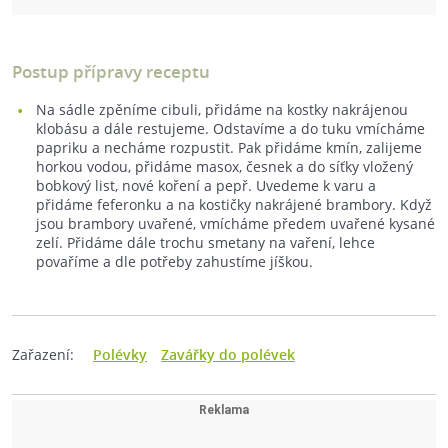
Postup přípravy receptu
Na sádle zpěníme cibuli, přidáme na kostky nakrájenou
klobásu a dále restujeme. Odstavíme a do tuku vmícháme
papriku a necháme rozpustit. Pak přidáme kmín, zalijeme
horkou vodou, přidáme masox, česnek a do síťky vložený
bobkový list, nové koření a pepř. Uvedeme k varu a
přidáme feferonku a na kostičky nakrájené brambory. Když
jsou brambory uvařené, vmícháme předem uvařené kysané
zelí. Přidáme dále trochu smetany na vaření, lehce
povaříme a dle potřeby zahustíme jíškou.
Zařazení:
Polévky
Zavářky do polévek