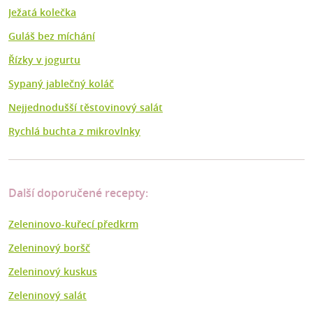
Ježatá kolečka
Guláš bez míchání
Řízky v jogurtu
Sypaný jablečný koláč
Nejjednodušší těstovinový salát
Rychlá buchta z mikrovlnky
Další doporučené recepty:
Zeleninovo-kuřecí předkrm
Zeleninový boršč
Zeleninový kuskus
Zeleninový salát