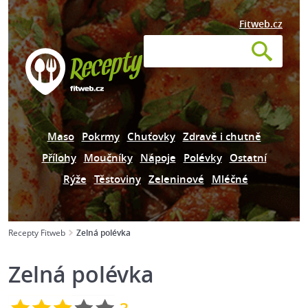
Fitweb.cz
Maso
Pokrmy
Chuťovky
Zdravě i chutně
Přílohy
Moučníky
Nápoje
Polévky
Ostatní
Rýže
Těstoviny
Zeleninové
Mléčné
Recepty Fitweb
Zelná polévka
Zelná polévka