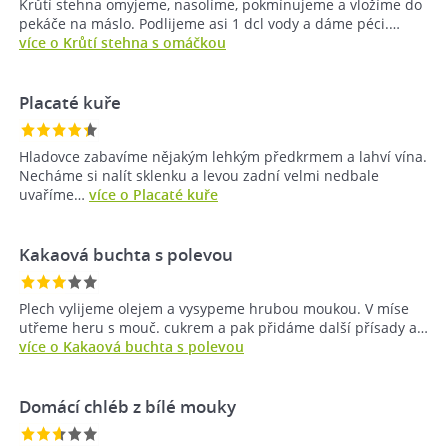
Krůtí stehna omyjeme, nasolíme, pokmínujeme a vložíme do
pekáče na máslo. Podlijeme asi 1 dcl vody a dáme péci.…
více o Krůtí stehna s omáčkou
Placaté kuře
Hladovce zabavíme nějakým lehkým předkrmem a lahví vína.
Necháme si nalít sklenku a levou zadní velmi nedbale
uvaříme…
více o Placaté kuře
Kakaová buchta s polevou
Plech vylijeme olejem a vysypeme hrubou moukou. V míse
utřeme heru s mouč. cukrem a pak přidáme další přísady a…
více o Kakaová buchta s polevou
Domácí chléb z bílé mouky