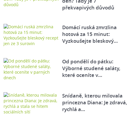
den? Tady je 7
překvapivých důvodů
Domácí ruská zmrzlina
hotová za 15 minut:
Vyzkoušejte bleskový…
Od pondělí do pátku:
Výborné studené saláty,
které oceníte v…
Snídaně, kterou milovala
princezna Diana: Je zdravá,
rychlá a…