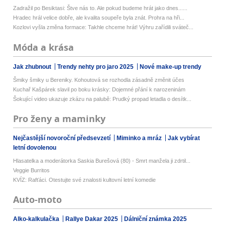
Zadražil po Besiktasi: Štve nás to. Ale pokud budeme hrát jako dnes......
Hradec hrál velice dobře, ale kvalita soupeře byla znát. Prohra na hři...
Kozlovi vyšla změna formace: Takhle chceme hrát! Výhru zařídili sváteč...
Móda a krása
Jak zhubnout
Trendy nehty pro jaro 2025
Nové make-up trendy
Šmiky šmiky u Bereniky. Kohoutová se rozhodla zásadně změnit účes
Kuchař Kašpárek slavil po boku krásky: Dojemné přání k narozeninám
Šokující video ukazuje zkázu na palubě: Prudký propad letadla o desítk...
Pro ženy a maminky
Nejčastější novoroční předsevzetí
Miminko a mráz
Jak vybírat
letní dovolenou
Hlasatelka a moderátorka Saskia Burešová (80) - Smrt manžela ji zdrtil...
Veggie Burritos
KVÍZ: Rafťáci. Otestujte své znalosti kultovní letní komedie
Auto-moto
Alko-kalkulačka
Rallye Dakar 2025
Dálniční známka 2025