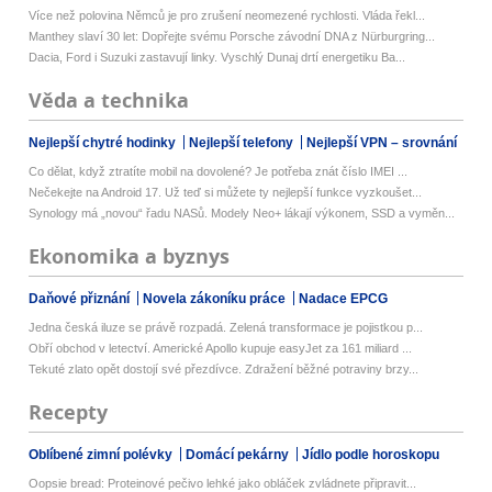
Více než polovina Němců je pro zrušení neomezené rychlosti. Vláda řekl...
Manthey slaví 30 let: Dopřejte svému Porsche závodní DNA z Nürburgring...
Dacia, Ford i Suzuki zastavují linky. Vyschlý Dunaj drtí energetiku Ba...
Věda a technika
Nejlepší chytré hodinky
Nejlepší telefony
Nejlepší VPN – srovnání
Co dělat, když ztratíte mobil na dovolené? Je potřeba znát číslo IMEI ...
Nečekejte na Android 17. Už teď si můžete ty nejlepší funkce vyzkoušet...
Synology má „novou“ řadu NASů. Modely Neo+ lákají výkonem, SSD a vyměn...
Ekonomika a byznys
Daňové přiznání
Novela zákoníku práce
Nadace EPCG
Jedna česká iluze se právě rozpadá. Zelená transformace je pojistkou p...
Obří obchod v letectví. Americké Apollo kupuje easyJet za 161 miliard ...
Tekuté zlato opět dostojí své přezdívce. Zdražení běžné potraviny brzy...
Recepty
Oblíbené zimní polévky
Domácí pekárny
Jídlo podle horoskopu
Oopsie bread: Proteinové pečivo lehké jako obláček zvládnete připravit...