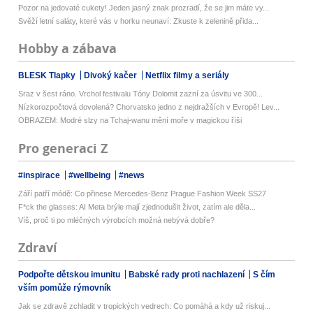
Pozor na jedovaté cukety! Jeden jasný znak prozradí, že se jim máte vy...
Svěží letní saláty, které vás v horku neunaví: Zkuste k zelenině přida...
Hobby a zábava
BLESK Tlapky
Divoký kačer
Netflix filmy a seriály
Sraz v šest ráno. Vrchol festivalu Tóny Dolomit zazní za úsvitu ve 300...
Nízkorozpočtová dovolená? Chorvatsko jedno z nejdražších v Evropě! Lev...
OBRAZEM: Modré slzy na Tchaj-wanu mění moře v magickou říši
Pro generaci Z
#inspirace
#wellbeing
#news
Září patří módě: Co přinese Mercedes-Benz Prague Fashion Week SS27
F*ck the glasses: AI Meta brýle mají zjednodušit život, zatím ale děla...
Víš, proč ti po mléčných výrobcích možná nebývá dobře?
Zdraví
Podpořte dětskou imunitu
Babské rady proti nachlazení
S čím
vším pomůže rýmovník
Jak se zdravě zchladit v tropických vedrech: Co pomáhá a kdy už riskuj...