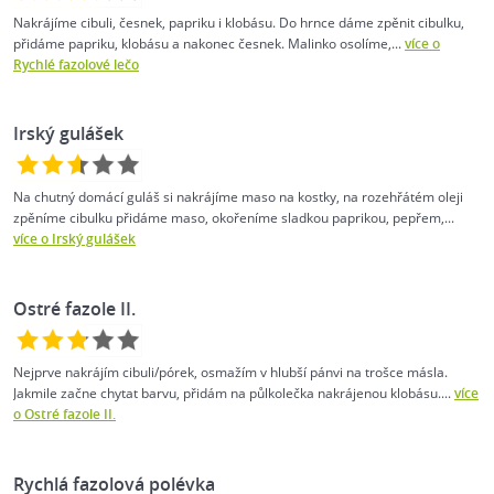
Nakrájíme cibuli, česnek, papriku i klobásu. Do hrnce dáme zpěnit cibulku,
přidáme papriku, klobásu a nakonec česnek. Malinko osolíme,...
více o
Rychlé fazolové lečo
Irský gulášek
Na chutný domácí guláš si nakrájíme maso na kostky, na rozehřátém oleji
zpěníme cibulku přidáme maso, okořeníme sladkou paprikou, pepřem,...
více o Irský gulášek
Ostré fazole II.
Nejprve nakrájím cibuli/pórek, osmažím v hlubší pánvi na trošce másla.
Jakmile začne chytat barvu, přidám na půlkolečka nakrájenou klobásu....
více
o Ostré fazole II.
Rychlá fazolová polévka