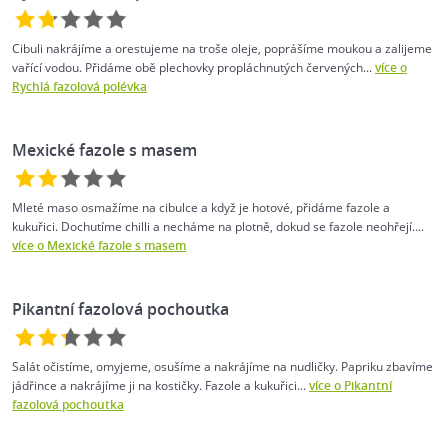
Cibuli nakrájíme a orestujeme na troše oleje, poprášíme moukou a zalijeme
vařící vodou. Přidáme obě plechovky propláchnutých červených...
více o
Rychlá fazolová polévka
Mexické fazole s masem
Mleté maso osmažíme na cibulce a když je hotové, přidáme fazole a
kukuřici. Dochutíme chilli a necháme na plotně, dokud se fazole neohřejí....
více o Mexické fazole s masem
Pikantní fazolová pochoutka
Salát očistíme, omyjeme, osušíme a nakrájíme na nudličky. Papriku zbavíme
jádřince a nakrájíme ji na kostičky. Fazole a kukuřici...
více o Pikantní
fazolová pochoutka