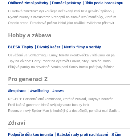
Oblíbené zimní polévky
Domácí pekárny
Jídlo podle horoskopu
Cuketová zmrzlina? Vyzkoušejte nečekaný letní hit a geniální způsob, j...
Rychlé buchty s broskvemi: 5 receptů na sladké letní moučníky, které m...
Oopsie bread: Proteinové pečivo lehké jako obláček zvládnete připravit...
Hobby a zábava
BLESK Tlapky
Divoký kačer
Netflix filmy a seriály
Osvěžení ve Schladmingu: Lamy, ferraty i koulovačka v létě jsou jen pá...
Tipy na víkend: Harry Potter na výstavě! Folklor, bitvy i setkání vodn...
Přibývá paniky na dovolené: Vnuka paní Soni v hotelu poštípaly štěnice...
Pro generaci Z
#inspirace
#wellbeing
#news
RECEPT: Perfektní letní kombinace, které tě zchladí, i kdybys nechtěl*...
Proč každá generace hledá svůj signature beauty look
Recenze: nový Spider-Man je hodně jiný a dospělejší, pomáhá mu i Sadie...
Zdraví
Podpořte dětskou imunitu
Babské rady proti nachlazení
S čím