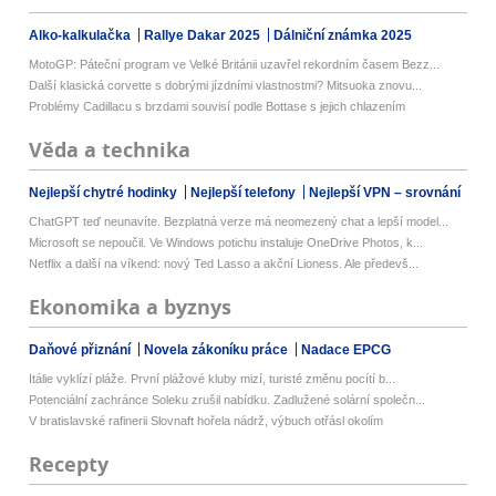
Alko-kalkulačka
Rallye Dakar 2025
Dálniční známka 2025
MotoGP: Páteční program ve Velké Británii uzavřel rekordním časem Bezz...
Další klasická corvette s dobrými jízdními vlastnostmi? Mitsuoka znovu...
Problémy Cadillacu s brzdami souvisí podle Bottase s jejich chlazením
Věda a technika
Nejlepší chytré hodinky
Nejlepší telefony
Nejlepší VPN – srovnání
ChatGPT teď neunavíte. Bezplatná verze má neomezený chat a lepší model...
Microsoft se nepoučil. Ve Windows potichu instaluje OneDrive Photos, k...
Netflix a další na víkend: nový Ted Lasso a akční Lioness. Ale předevš...
Ekonomika a byznys
Daňové přiznání
Novela zákoníku práce
Nadace EPCG
Itálie vyklízí pláže. První plážové kluby mizí, turisté změnu pocítí b...
Potenciální zachránce Soleku zrušil nabídku. Zadlužené solární společn...
V bratislavské rafinerii Slovnaft hořela nádrž, výbuch otřásl okolím
Recepty