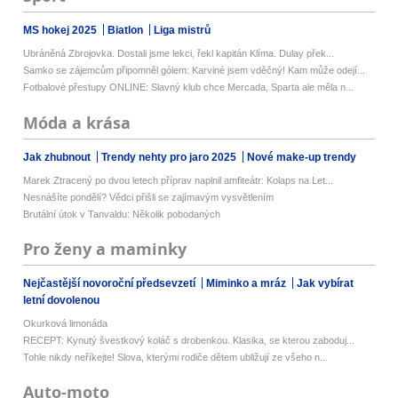
MS hokej 2025
Biatlon
Liga mistrů
Ubráněná Zbrojovka. Dostali jsme lekci, řekl kapitán Klíma. Dulay přek...
Samko se zájemcům připomněl gólem: Karviné jsem vděčný! Kam může odejí...
Fotbalové přestupy ONLINE: Slavný klub chce Mercada, Sparta ale měla n...
Móda a krása
Jak zhubnout
Trendy nehty pro jaro 2025
Nové make-up trendy
Marek Ztracený po dvou letech příprav naplnil amfiteátr: Kolaps na Let...
Nesnášíte pondělí? Vědci přišli se zajímavým vysvětlením
Brutální útok v Tanvaldu: Několik pobodaných
Pro ženy a maminky
Nejčastější novoroční předsevzetí
Miminko a mráz
Jak vybírat
letní dovolenou
Okurková limonáda
RECEPT: Kynutý švestkový koláč s drobenkou. Klasika, se kterou zaboduj...
Tohle nikdy neříkejte! Slova, kterými rodiče dětem ubližují ze všeho n...
Auto-moto