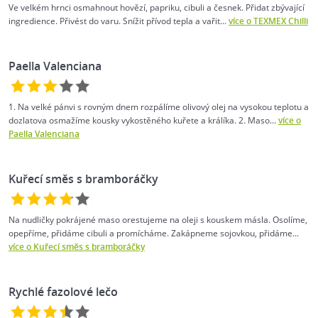
Ve velkém hrnci osmahnout hovězí, papriku, cibuli a česnek. Přidat zbývající
ingredience. Přivést do varu. Snížit přívod tepla a vařit...
více o TEXMEX Chilli
Paella Valenciana
1. Na velké pánvi s rovným dnem rozpálíme olivový olej na vysokou teplotu a
dozlatova osmažíme kousky vykostěného kuřete a králíka. 2. Maso...
více o
Paella Valenciana
Kuřecí směs s bramboráčky
Na nudličky pokrájené maso orestujeme na oleji s kouskem másla. Osolíme,
opepříme, přidáme cibuli a promícháme. Zakápneme sojovkou, přidáme...
více o Kuřecí směs s bramboráčky
Rychlé fazolové lečo