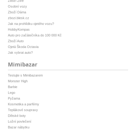
Zboží Živě
Osobní vozy
Zboží Dáma
zbozi.blesk.cz
Jak na prohlídku ojetého vozu?
HobbyKompas
Auto pro začátečníka do 100 000 Kč
Zboží Auto
Ojetá Škoda Octavia
Jak vybrat auto?
Mimibazar
Testujte s Mimibazarem
Monster High
Barbie
Lego
Pyžama
Kosmetika a parfémy
Teplákové soupravy
Dětské boty
Ložní povlečení
Bazar nábytku