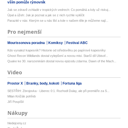
vším pomůže rýmovník
Jak se zdravě zchladit v tropických vedrech: Co pomáhá a kdy už riskuj...
Úpal a úžeh: Jak je poznat a jak se z nich rychle vyléčit
Parazité v nás: Kterým se u nás líbí a kde v našem těle je můžeme nají...
Pro nejmenší
Mourissonova poradna
Komiksy
Festival ABC
Kdo vynalezl kapesník? Historie od středověku po papírové kapesníky
Ghost Recon Wildlands dostal vylepšení a novou misi. Starší díl Ubisof...
Quake ke 30. narozeninám dostal novou epizodu zdarma. Dawn of the Mach...
Video
Prostor X
Branky, body, kokoti
Fortuna liga
SESTŘIH: Zbrojovka - Liberec 0:1. Rozhodl Dulay, ale při premiéře za S...
Milan Knížák pohřeb
Jiří Pospíšil
Nákupy
hledejceny.cz