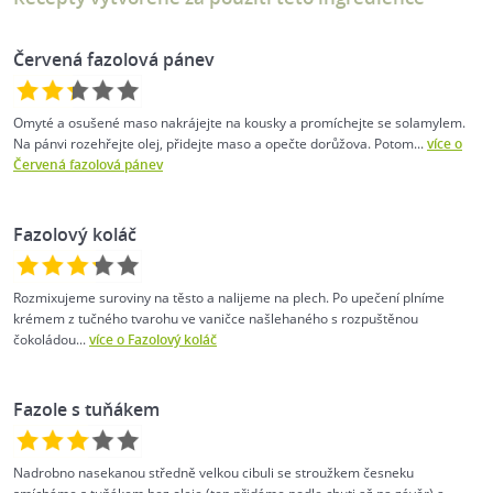
Červená fazolová pánev
Omyté a osušené maso nakrájejte na kousky a promíchejte se solamylem.
Na pánvi rozehřejte olej, přidejte maso a opečte dorůžova. Potom...
více o
Červená fazolová pánev
Fazolový koláč
Rozmixujeme suroviny na těsto a nalijeme na plech. Po upečení plníme
krémem z tučného tvarohu ve vaničce našlehaného s rozpuštěnou
čokoládou...
více o Fazolový koláč
Fazole s tuňákem
Nadrobno nasekanou středně velkou cibuli se stroužkem česneku