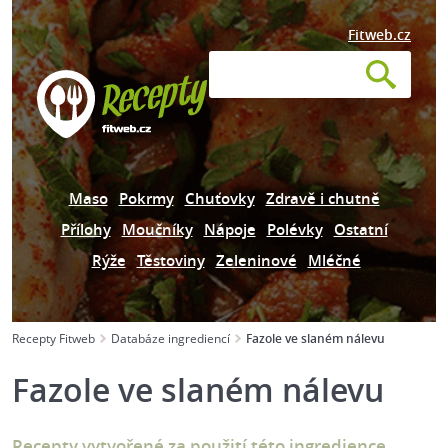
Fitweb.cz
Maso
Pokrmy
Chuťovky
Zdravě i chutně
Přílohy
Moučníky
Nápoje
Polévky
Ostatní
Rýže
Těstoviny
Zeleninové
Mléčné
Recepty Fitweb
Databáze ingrediencí
Fazole ve slaném nálevu
Fazole ve slaném nálevu
Recepty vytvořené za použití této ingredience