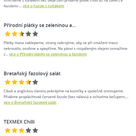
smícháme s tuňákem bez oleje (ten přidáme podle chuti až na závěr) a
fazolemi ...
více o Fazole s tuňákem
Přírodní plátky se zeleninou a…
Plátky masa naklepeme, strany nakrojíme, aby se při smažení maso
nekroutilo, osolíme a opepříme. Na pánvi s rozpáleným olejem osmažíme
z...
více o Přírodní plátky se zeleninou a fazolemi
Bretaňský fazolový salát
Cibuli a anglickou slaninu pokrájíme na kostičky a společně orestujeme.
Přidáme propláchnuté červené fazole (bez nálevu) a ochutíme kečupem,...
více o Bretaňský fazolový salát
TEXMEX Chilli