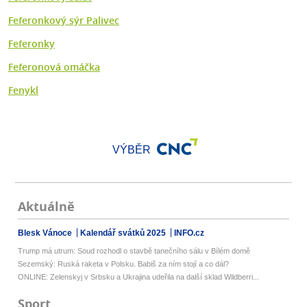
Feferonkový sýr Palivec
Feferonky
Feferonová omáčka
Fenykl
VÝBĚR
Aktuálně
Blesk Vánoce
Kalendář svátků 2025
INFO.cz
Trump má utrum: Soud rozhodl o stavbě tanečního sálu v Bílém domě
Sezemský: Ruská raketa v Polsku. Babiš za ním stojí a co dál?
ONLINE: Zelenskyj v Srbsku a Ukrajina udeřila na další sklad Wildberri...
Sport