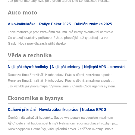
Jak přimět dítě, aby lezlo po čtyřech a proč je to tak důležité? Porad...
Auto-moto
Alko-kalkulačka
Rallye Dakar 2025
Dálniční známka 2025
Tahle motorka je proti zdravému rozumu. Má litrový dvoutaktní osmivále...
Co ukazují statistiky pojišťoven? Jsou přesnější než ty policejní a ve...
Gasly: Nová pravidla zašla příliš daleko
Věda a technika
Nejlepší chytré hodinky
Nejlepší telefony
Nejlepší VPN – srovnání
Recenze filmu Zmrzlinář. Hitchcockovi Ptáci s dětmi, zmrzlinou a podst...
Recenze filmu Zmrzlinář. Hitchcockovi Ptáci s dětmi, zmrzlinou a podst...
Jak vznikla jazyková mapa. Vytvořili jsme v Claude Code agentní systém...
Ekonomika a byznys
Daňové přiznání
Novela zákoníku práce
Nadace EPCG
Čechům dál zdražují hypotéky. Sazby vystoupaly na dvouleté maximum
🎧 Chcete znát budoucnost firmy? Nefinanční reporting ukáže hrozby i př...
Rusko vypadlo z dvacítky, vládu přebírá sever. Žebříček ukazuje, kdo z...