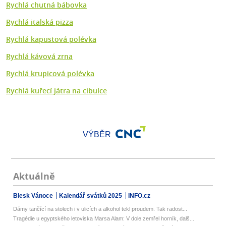
Rychlá chutná bábovka
Rychlá italská pizza
Rychlá kapustová polévka
Rychlá kávová zrna
Rychlá krupicová polévka
Rychlá kuřecí játra na cibulce
VÝBĚR
Aktuálně
Blesk Vánoce
Kalendář svátků 2025
INFO.cz
Dámy tančící na stolech i v ulicích a alkohol tekl proudem. Tak radost...
Tragédie u egyptského letoviska Marsa Alam: V dole zemřel horník, dalš...