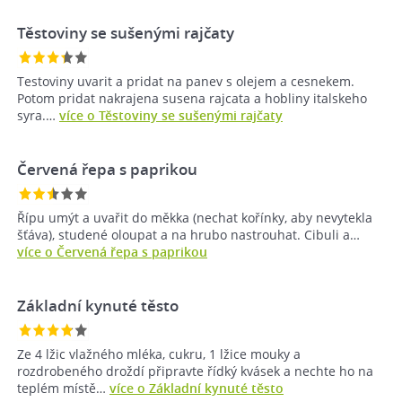
Těstoviny se sušenými rajčaty
Testoviny uvarit a pridat na panev s olejem a cesnekem.
Potom pridat nakrajena susena rajcata a hobliny italskeho
syra.…
více o Těstoviny se sušenými rajčaty
Červená řepa s paprikou
Řípu umýt a uvařit do měkka (nechat kořínky, aby nevytekla
šťáva), studené oloupat a na hrubo nastrouhat. Cibuli a…
více o Červená řepa s paprikou
Základní kynuté těsto
Ze 4 lžic vlažného mléka, cukru, 1 lžice mouky a
rozdrobeného droždí připravte řídký kvásek a nechte ho na
teplém místě…
více o Základní kynuté těsto