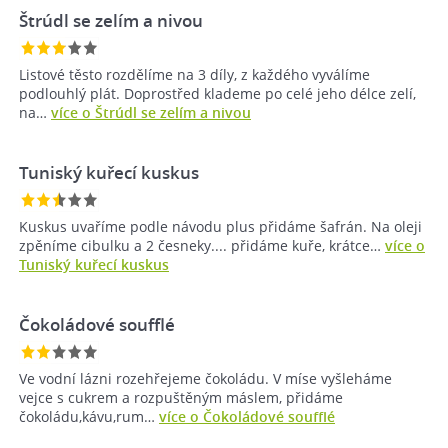
Štrúdl se zelím a nivou
Listové těsto rozdělíme na 3 díly, z každého vyválíme
podlouhlý plát. Doprostřed klademe po celé jeho délce zelí,
na…
více o Štrúdl se zelím a nivou
Tuniský kuřecí kuskus
Kuskus uvaříme podle návodu plus přidáme šafrán. Na oleji
zpěníme cibulku a 2 česneky.... přidáme kuře, krátce…
více o
Tuniský kuřecí kuskus
Čokoládové soufflé
Ve vodní lázni rozehřejeme čokoládu. V míse vyšleháme
vejce s cukrem a rozpuštěným máslem, přidáme
čokoládu,kávu,rum…
více o Čokoládové soufflé