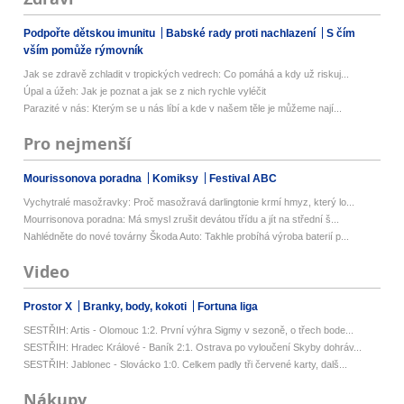
Podpořte dětskou imunitu
Babské rady proti nachlazení
S čím
vším pomůže rýmovník
Jak se zdravě zchladit v tropických vedrech: Co pomáhá a kdy už riskuj...
Úpal a úžeh: Jak je poznat a jak se z nich rychle vyléčit
Parazité v nás: Kterým se u nás líbí a kde v našem těle je můžeme nají...
Pro nejmenší
Mourissonova poradna
Komiksy
Festival ABC
Vychytralé masožravky: Proč masožravá darlingtonie krmí hmyz, který lo...
Mourrisonova poradna: Má smysl zrušit devátou třídu a jít na střední š...
Nahlédněte do nové továrny Škoda Auto: Takhle probíhá výroba baterií p...
Video
Prostor X
Branky, body, kokoti
Fortuna liga
SESTŘIH: Artis - Olomouc 1:2. První výhra Sigmy v sezoně, o třech bode...
SESTŘIH: Hradec Králové - Baník 2:1. Ostrava po vyloučení Skyby dohráv...
SESTŘIH: Jablonec - Slovácko 1:0. Celkem padly tři červené karty, dalš...
Nákupy