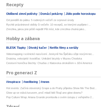
Recepty
Oblíbené zimní polévky
Domácí pekárny
Jídlo podle horoskopu
Od pondělí do pátku: 5 rodinných večeří ze srpnové úrody
Rychlé prázdninové obědy či večeře: 10 receptů, se kterými uspějete i ...
Zmrzlina, jakou jste ještě nejedli! Pět míst, kde zmrzlina chutná jako...
Hobby a zábava
BLESK Tlapky
Divoký kačer
Netflix filmy a seriály
Videomapping i scénické nasvícení. Jeskyně Na Špičáku ožije novými tec...
Draisina, velocipéd i kostitřas: Unikátní bicykly v Muzeu Chodska
Cestovní horečka šlechty: Chuďas z Klatovska otrokářem v Jižní Americe
Pro generaci Z
#inspirace
#wellbeing
#news
Hot events: Začíná slovenský Grape a do Prahy přijedou Show Me The Bod...
Glow up se stává luxusem, proč mladí lidé říkají ano glow downu?
Pop Culture Wrap: Ariana Grande promluvila o svém ústupu z veřejného ž...
Zdraví