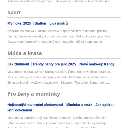
Asistovaná sebevražda opozice. Lídr nejasný, dohoda ve hvězdách a Anti...
Sport
MS hokej 2025
Biatlon
Liga mistrů
Náhrada za Macka v Mladé Boleslavi? Opora Vlašimi to nebude, přichází ...
Blamáž české osmnáctky a co se s ní musí stát. Velká zkouška, pranýř n...
Slavia proti Pardubicím: historický start, uragán a těžká adaptace. Al...
Móda a krása
Jak zhubnout
Trendy nehty pro jaro 2025
Nové make-up trendy
Ve vedrech nepracujeme? Teploty v Česku lámou rekordy, přijde úprava p...
Jsou v havarijním stavu, na opravy nebude: Bednárik zařízl peníze na k...
50 let od brutální vraždy u Valašských Klobouk: Těla dívek Somora ukry...
Pro ženy a maminky
Nejčastější novoroční předsevzetí
Miminko a mráz
Jak vybírat
letní dovolenou
Máte doma papriky a rajčata? Tyhle 4 recepty na lečo budete vařit celé...
„Mám ošklivé dítě.“ Tabu, o kterém rodiče mlčí. Psycholožka vysvětluje...