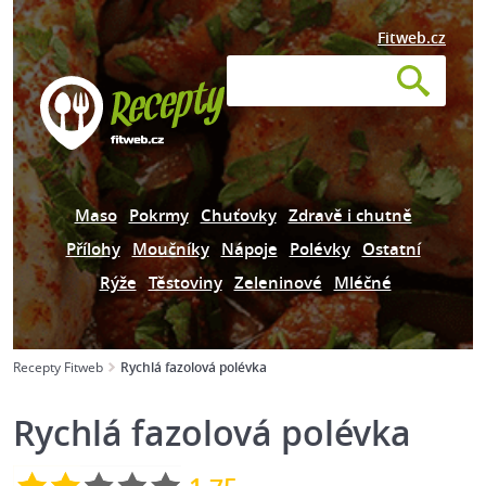
Fitweb.cz
Maso
Pokrmy
Chuťovky
Zdravě i chutně
Přílohy
Moučníky
Nápoje
Polévky
Ostatní
Rýže
Těstoviny
Zeleninové
Mléčné
Recepty Fitweb
Rychlá fazolová polévka
Rychlá fazolová polévka