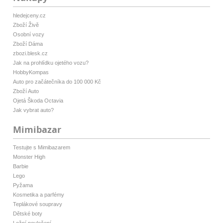
hledejceny.cz
Zboží Živě
Osobní vozy
Zboží Dáma
zbozi.blesk.cz
Jak na prohlídku ojetého vozu?
HobbyKompas
Auto pro začátečníka do 100 000 Kč
Zboží Auto
Ojetá Škoda Octavia
Jak vybrat auto?
Mimibazar
Testujte s Mimibazarem
Monster High
Barbie
Lego
Pyžama
Kosmetika a parfémy
Teplákové soupravy
Dětské boty