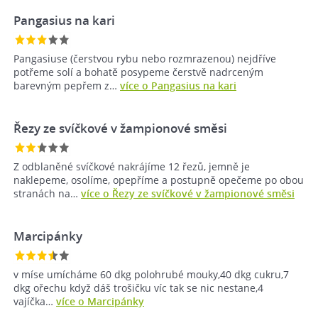
Pangasius na kari
Pangasiuse (čerstvou rybu nebo rozmrazenou) nejdříve
potřeme solí a bohatě posypeme čerstvě nadrceným
barevným pepřem z…
více o Pangasius na kari
Řezy ze svíčkové v žampionové směsi
Z odblaněné svíčkové nakrájíme 12 řezů, jemně je
naklepeme, osolíme, opepříme a postupně opečeme po obou
stranách na…
více o Řezy ze svíčkové v žampionové směsi
Marcipánky
v míse umícháme 60 dkg polohrubé mouky,40 dkg cukru,7
dkg ořechu když dáš trošičku víc tak se nic nestane,4
vajíčka…
více o Marcipánky