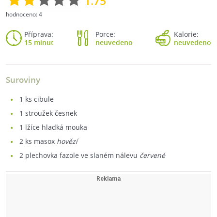
1.75
hodnoceno:
4
Příprava:
Porce:
Kalorie:
15 minut
neuvedeno
neuvedeno
Suroviny
1
ks cibule
1
stroužek česnek
1
lžíce hladká mouka
2
ks masox
hovězí
2
plechovka fazole ve slaném nálevu
červené