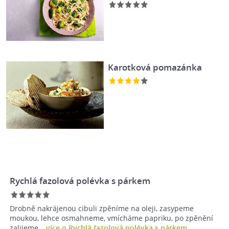
Karotková pomazánka
Rychlá fazolová polévka s párkem
Drobně nakrájenou cibuli zpěníme na oleji, zasypeme
moukou, lehce osmahneme, vmícháme papriku, po zpěnění
zalijeme…
více o Rychlá fazolová polévka s párkem