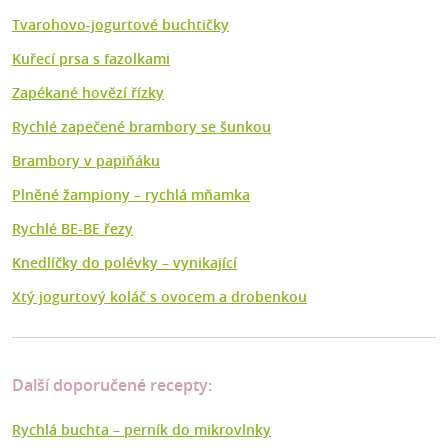
Tvarohovo-jogurtové buchtičky
Kuřecí prsa s fazolkami
Zapékané hovězí řízky
Rychlé zapečené brambory se šunkou
Brambory v papiňáku
Plněné žampiony – rychlá mňamka
Rychlé BE-BE řezy
Knedlíčky do polévky – vynikající
Xtý jogurtový koláč s ovocem a drobenkou
Další doporučené recepty:
Rychlá buchta – perník do mikrovlnky