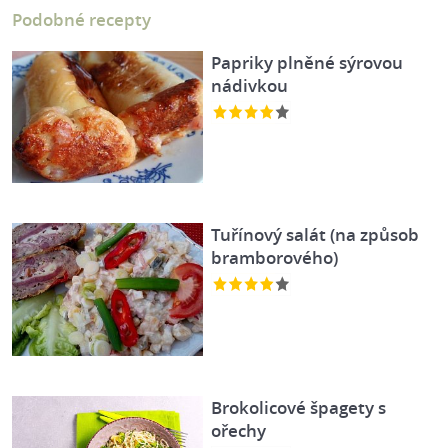
Podobné recepty
Papriky plněné sýrovou
nádivkou
Tuřínový salát (na způsob
bramborového)
Brokolicové špagety s
ořechy