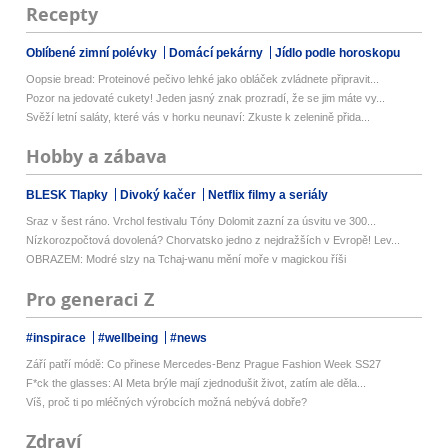
Recepty
Oblíbené zimní polévky
Domácí pekárny
Jídlo podle horoskopu
Oopsie bread: Proteinové pečivo lehké jako obláček zvládnete připravit...
Pozor na jedovaté cukety! Jeden jasný znak prozradí, že se jim máte vy...
Svěží letní saláty, které vás v horku neunaví: Zkuste k zelenině přida...
Hobby a zábava
BLESK Tlapky
Divoký kačer
Netflix filmy a seriály
Sraz v šest ráno. Vrchol festivalu Tóny Dolomit zazní za úsvitu ve 300...
Nízkorozpočtová dovolená? Chorvatsko jedno z nejdražších v Evropě! Lev...
OBRAZEM: Modré slzy na Tchaj-wanu mění moře v magickou říši
Pro generaci Z
#inspirace
#wellbeing
#news
Září patří módě: Co přinese Mercedes-Benz Prague Fashion Week SS27
F*ck the glasses: AI Meta brýle mají zjednodušit život, zatím ale děla...
Víš, proč ti po mléčných výrobcích možná nebývá dobře?
Zdraví