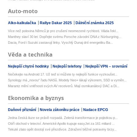
Auto-moto
Alko-kalkulačka
Rallye Dakar 2025
Dálniční známka 2025
Více než polovina Němců je pro zrušení neomezené rychlosti. Vláda řekl...
Manthey slaví 30 let: Dopřejte svému Porsche závodní DNA z Nürburgring...
Dacia, Ford i Suzuki zastavují linky. Vyschlý Dunaj drtí energetiku Ba...
Věda a technika
Nejlepší chytré hodinky
Nejlepší telefony
Nejlepší VPN – srovnání
Nečekejte na Android 17. Už teď si můžete ty nejlepší funkce vyzkoušet...
Synology má „novou“ řadu NASů. Modely Neo+ lákají výkonem, SSD a vyměn...
Marantz mění vnitřnosti svých AV receiverů. Mají osmikanálový DAC a Di...
Ekonomika a byznys
Daňové přiznání
Novela zákoníku práce
Nadace EPCG
Jedna česká iluze se právě rozpadá. Zelená transformace je pojistkou p...
Obří obchod v letectví. Americké Apollo kupuje easyJet za 161 miliard ...
Tekuté zlato opět dostojí své přezdívce. Zdražení běžné potraviny brzy...