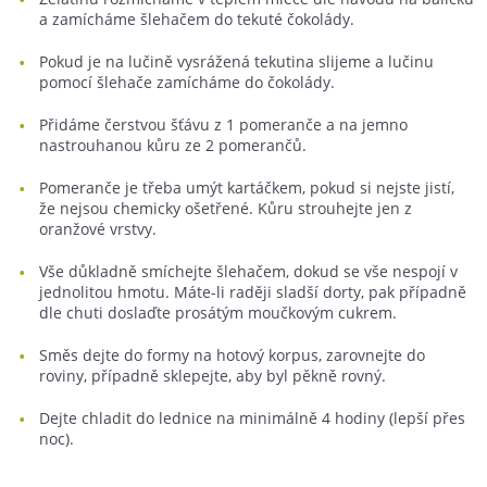
a zamícháme šlehačem do tekuté čokolády.
Pokud je na lučině vysrážená tekutina slijeme a lučinu
pomocí šlehače zamícháme do čokolády.
Přidáme čerstvou šťávu z 1 pomeranče a na jemno
nastrouhanou kůru ze 2 pomerančů.
Pomeranče je třeba umýt kartáčkem, pokud si nejste jistí,
že nejsou chemicky ošetřené. Kůru strouhejte jen z
oranžové vrstvy.
Vše důkladně smíchejte šlehačem, dokud se vše nespojí v
jednolitou hmotu. Máte-li raději sladší dorty, pak případně
dle chuti doslaďte prosátým moučkovým cukrem.
Směs dejte do formy na hotový korpus, zarovnejte do
roviny, případně sklepejte, aby byl pěkně rovný.
Dejte chladit do lednice na minimálně 4 hodiny (lepší přes
noc).