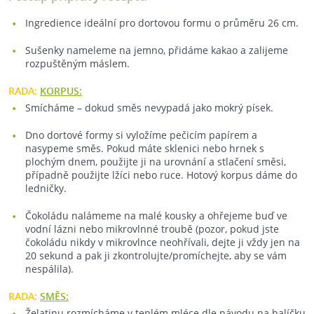
Ingredience ideální pro dortovou formu o průměru 26 cm.
Sušenky nameleme na jemno, přidáme kakao a zalijeme
rozpuštěným máslem.
RADA:
KORPUS:
Smícháme – dokud směs nevypadá jako mokrý písek.
Dno dortové formy si vyložíme pečicím papírem a
nasypeme směs. Pokud máte sklenici nebo hrnek s
plochým dnem, použijte ji na urovnání a stlačení směsi,
případně použijte lžíci nebo ruce. Hotový korpus dáme do
ledničky.
Čokoládu nalámeme na malé kousky a ohřejeme buď ve
vodní lázni nebo mikrovlnné troubě (pozor, pokud jste
čokoládu nikdy v mikrovlnce neohřívali, dejte ji vždy jen na
20 sekund a pak ji zkontrolujte/promíchejte, aby se vám
nespálila).
RADA:
SMĚS:
Želatinu rozmícháme v teplém mléce dle návodu na balíčku