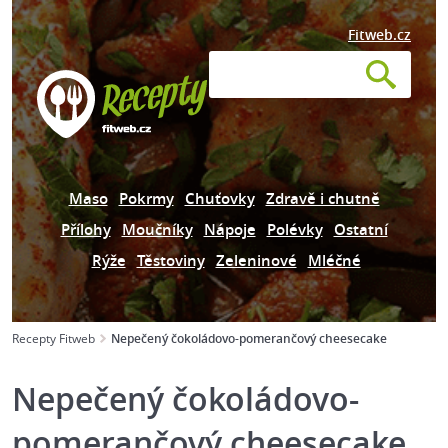
Fitweb.cz
Maso
Pokrmy
Chuťovky
Zdravě i chutně
Přílohy
Moučníky
Nápoje
Polévky
Ostatní
Rýže
Těstoviny
Zeleninové
Mléčné
Recepty Fitweb
Nepečený čokoládovo-pomerančový cheesecake
Nepečený čokoládovo-
pomerančový cheesecake