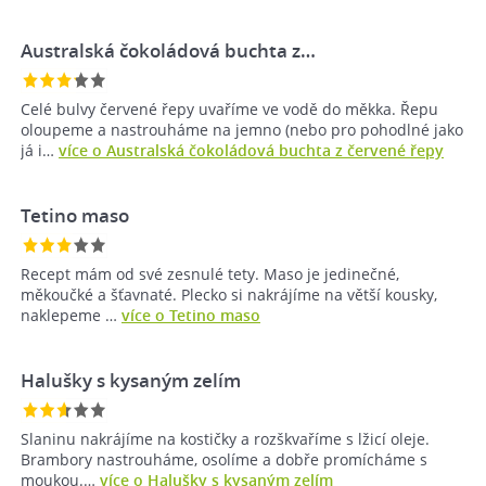
Australská čokoládová buchta z…
Celé bulvy červené řepy uvaříme ve vodě do měkka. Řepu
oloupeme a nastrouháme na jemno (nebo pro pohodlné jako
já i…
více o Australská čokoládová buchta z červené řepy
Tetino maso
Recept mám od své zesnulé tety. Maso je jedinečné,
měkoučké a šťavnaté. Plecko si nakrájíme na větší kousky,
naklepeme …
více o Tetino maso
Halušky s kysaným zelím
Slaninu nakrájíme na kostičky a rozškvaříme s lžicí oleje.
Brambory nastrouháme, osolíme a dobře promícháme s
moukou.…
více o Halušky s kysaným zelím