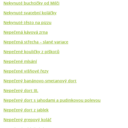
Nekynuté buchtičky od Milči
Nekynuté svatební koláčky
Nekynuté těsto na pizzu
Nepečená kávová zrna
Nepečená střecha – slané variace
Nepečené kouličky z piškotů
Nepečené mlsání
Nepečené višňové řezy
Nepečený banánovo-smetanový dort
Nepečený dort III.
Nepečený dort s jahodami a pudinkovou polevou
Nepečený dort z jablek
Nepečený grepový koláč