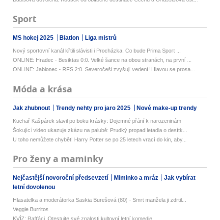
Sport
MS hokej 2025
Biatlon
Liga mistrů
Nový sportovní kanál křtili slávisti i Procházka. Co bude Prima Sport ...
ONLINE: Hradec - Besiktas 0:0. Velké šance na obou stranách, na první ...
ONLINE: Jablonec - RFS 2:0. Severočeši zvyšují vedení! Hlavou se prosa...
Móda a krása
Jak zhubnout
Trendy nehty pro jaro 2025
Nové make-up trendy
Kuchař Kašpárek slavil po boku krásky: Dojemné přání k narozeninám
Šokující video ukazuje zkázu na palubě: Prudký propad letadla o desítk...
U toho nemůžete chybět! Harry Potter se po 25 letech vrací do kin, aby...
Pro ženy a maminky
Nejčastější novoroční předsevzetí
Miminko a mráz
Jak vybírat
letní dovolenou
Hlasatelka a moderátorka Saskia Burešová (80) - Smrt manžela ji zdrtil...
Veggie Burritos
KVÍZ: Rafťáci. Otestujte své znalosti kultovní letní komedie