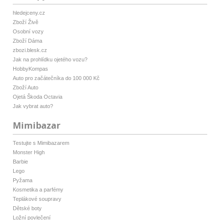
hledejceny.cz
Zboží Živě
Osobní vozy
Zboží Dáma
zbozi.blesk.cz
Jak na prohlídku ojetého vozu?
HobbyKompas
Auto pro začátečníka do 100 000 Kč
Zboží Auto
Ojetá Škoda Octavia
Jak vybrat auto?
Mimibazar
Testujte s Mimibazarem
Monster High
Barbie
Lego
Pyžama
Kosmetika a parfémy
Teplákové soupravy
Dětské boty
Ložní povlečení