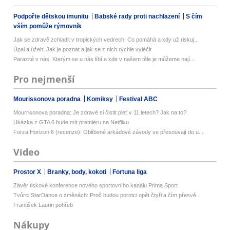
Podpořte dětskou imunitu
Babské rady proti nachlazení
S čím
vším pomůže rýmovník
Jak se zdravě zchladit v tropických vedrech: Co pomáhá a kdy už riskuj...
Úpal a úžeh: Jak je poznat a jak se z nich rychle vyléčit
Parazité v nás: Kterým se u nás líbí a kde v našem těle je můžeme nají...
Pro nejmenší
Mourissonova poradna
Komiksy
Festival ABC
Mourrisonova poradna: Je zdravé si čistit pleť v 11 letech? Jak na to?
Ukázka z GTA 6 bude mít premiéru na Netflixu
Forza Horizon 6 (recenze): Oblíbené arkádové závody se přesouvají do u...
Video
Prostor X
Branky, body, kokoti
Fortuna liga
Závěr tiskové konference nového sportovního kanálu Prima Sport
Tvůrci StarDance o změnách: Proč budou porotci opět čtyři a čím přesvě...
František Laurin pohřeb
Nákupy