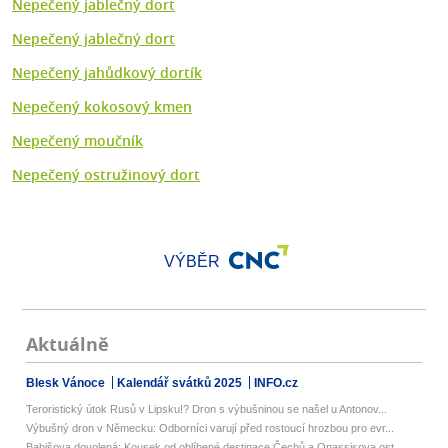
Nepečený jablečný dort
Nepečený jablečný dort
Nepečený jahůdkový dortík
Nepečený kokosový kmen
Nepečený moučník
Nepečený ostružinový dort
VÝBĚR
Aktuálně
Blesk Vánoce
Kalendář svátků 2025
INFO.cz
Teroristický útok Rusů v Lipsku!? Dron s výbušninou se našel u Antonov...
Výbušný dron v Německu: Odborníci varují před rostoucí hrozbou pro evr...
Babišova dovolená: Kousek od oblíbené destinace Čechů a Onassisova ost...