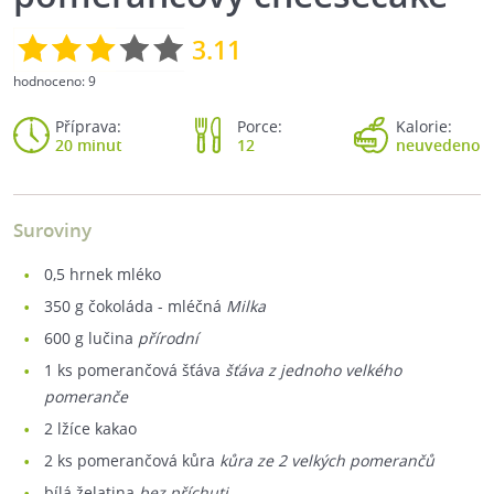
3.11
hodnoceno:
9
Příprava:
Porce:
Kalorie:
20 minut
12
neuvedeno
Suroviny
0,5
hrnek mléko
350
g čokoláda - mléčná
Milka
600
g lučina
přírodní
1
ks pomerančová šťáva
šťáva z jednoho velkého
pomeranče
2
lžíce kakao
2
ks pomerančová kůra
kůra ze 2 velkých pomerančů
bílá želatina
bez příchuti