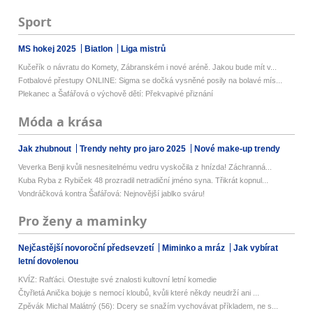
Sport
MS hokej 2025
Biatlon
Liga mistrů
Kučeřík o návratu do Komety, Zábranském i nové aréně. Jakou bude mít v...
Fotbalové přestupy ONLINE: Sigma se dočká vysněné posily na bolavé mís...
Plekanec a Šafářová o výchově dětí: Překvapivé přiznání
Móda a krása
Jak zhubnout
Trendy nehty pro jaro 2025
Nové make-up trendy
Veverka Benji kvůli nesnesitelnému vedru vyskočila z hnízda! Záchranná...
Kuba Ryba z Rybiček 48 prozradil netradiční jméno syna. Třikrát kopnul...
Vondráčková kontra Šafářová: Nejnovější jablko sváru!
Pro ženy a maminky
Nejčastější novoroční předsevzetí
Miminko a mráz
Jak vybírat
letní dovolenou
KVÍZ: Rafťáci. Otestujte své znalosti kultovní letní komedie
Čtyřletá Anička bojuje s nemocí kloubů, kvůli které někdy neudrží ani ...
Zpěvák Michal Malátný (56): Dcery se snažím vychovávat příkladem, ne s...