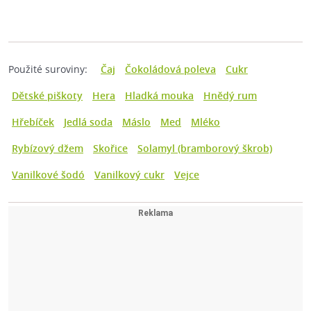
Použité suroviny:
Čaj
Čokoládová poleva
Cukr
Dětské piškoty
Hera
Hladká mouka
Hnědý rum
Hřebíček
Jedlá soda
Máslo
Med
Mléko
Rybízový džem
Skořice
Solamyl (bramborový škrob)
Vanilkové šodó
Vanilkový cukr
Vejce