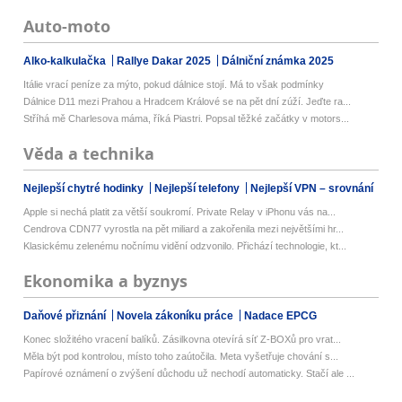
Auto-moto
Alko-kalkulačka
Rallye Dakar 2025
Dálniční známka 2025
Itálie vrací peníze za mýto, pokud dálnice stojí. Má to však podmínky
Dálnice D11 mezi Prahou a Hradcem Králové se na pět dní zúží. Jeďte ra...
Stříhá mě Charlesova máma, říká Piastri. Popsal těžké začátky v motors...
Věda a technika
Nejlepší chytré hodinky
Nejlepší telefony
Nejlepší VPN – srovnání
Apple si nechá platit za větší soukromí. Private Relay v iPhonu vás na...
Cendrova CDN77 vyrostla na pět miliard a zakořenila mezi největšími hr...
Klasickému zelenému nočnímu vidění odzvonilo. Přichází technologie, kt...
Ekonomika a byznys
Daňové přiznání
Novela zákoníku práce
Nadace EPCG
Konec složitého vracení balíků. Zásilkovna otevírá síť Z-BOXů pro vrat...
Měla být pod kontrolou, místo toho zaútočila. Meta vyšetřuje chování s...
Papírové oznámení o zvýšení důchodu už nechodí automaticky. Stačí ale ...