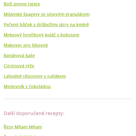
Boží penne rigate
Milánské špagety se sójovým granulátem
Pečený bůček s drůbežími játry na kmíně
Mrkvový hrníčkový koláč s kokosem
Makovec pro šikovné
Banánová kaše
Citrónová rýže
Lahodné těstoviny s tuňákem
Medovník s čokoládou
Další doporučené recepty:
Řezy Mňam Mňam