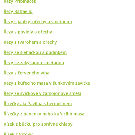
Řezy Pribiňáček
Řezy Raffaello
Řezy s jablky, ořechy a smetanou
Řezy s povidly a ořechy
Řezy s tvarohem a ořechy
Řezy se šlehačkou a pudinkem
Řezy se zakysanou smetanou
Řezy z červeného vína
Řezy z kuřecího masa v šunkovém závitku
Řezy ze svíčkové v žampionové směsi
Řízečky ala Pavlína s hermelínem
Řízečky z panenky nebo kuřecího masa
Řízek z bůčku pro správné chlapy
Řízek z Vizovic