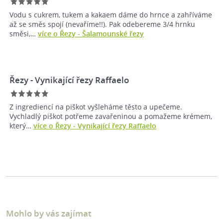
Vodu s cukrem, tukem a kakaem dáme do hrnce a zahříváme
až se směs spojí (nevaříme!!). Pak odebereme 3/4 hrnku
směsi,…
více o Řezy - Šalamounské řezy
Řezy - Vynikající řezy Raffaelo
Z ingrediencí na piškot vyšleháme těsto a upečeme.
Vychladlý piškot potřeme zavařeninou a pomažeme krémem,
který…
více o Řezy - Vynikající řezy Raffaelo
Mohlo by vás zajímat