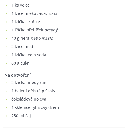
1
ks vejce
1
lžíce mléko
nebo voda
1
lžička skořice
1
lžička hřebíček
drcený
40
g hera
nebo máslo
2
lžíce med
1
lžička jedlá soda
80
g cukr
Na dotvoření
2
lžička hnědý rum
1
balení dětské piškoty
čokoládová poleva
1
sklenice rybízový džem
250
ml čaj