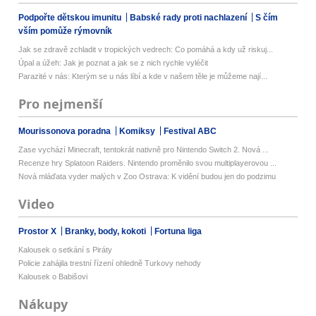
Podpořte dětskou imunitu
Babské rady proti nachlazení
S čím
vším pomůže rýmovník
Jak se zdravě zchladit v tropických vedrech: Co pomáhá a kdy už riskuj...
Úpal a úžeh: Jak je poznat a jak se z nich rychle vyléčit
Parazité v nás: Kterým se u nás líbí a kde v našem těle je můžeme nají...
Pro nejmenší
Mourissonova poradna
Komiksy
Festival ABC
Zase vychází Minecraft, tentokrát nativně pro Nintendo Switch 2. Nová ...
Recenze hry Splatoon Raiders. Nintendo proměnilo svou multiplayerovou ...
Nová mláďata vyder malých v Zoo Ostrava: K vidění budou jen do podzimu
Video
Prostor X
Branky, body, kokoti
Fortuna liga
Kalousek o setkání s Piráty
Policie zahájila trestní řízení ohledně Turkovy nehody
Kalousek o Babišovi
Nákupy