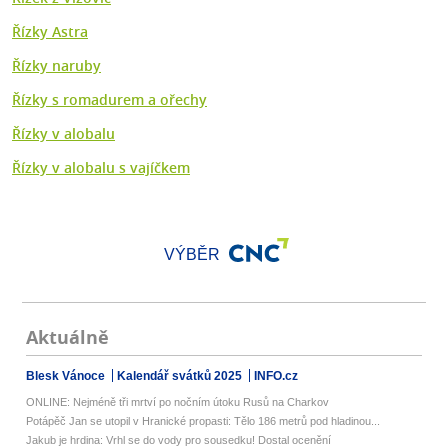
Řízky Astra
Řízky naruby
Řízky s romadurem a ořechy
Řízky v alobalu
Řízky v alobalu s vajíčkem
VÝBĚR
Aktuálně
Blesk Vánoce
Kalendář svátků 2025
INFO.cz
ONLINE: Nejméně tři mrtví po nočním útoku Rusů na Charkov
Potápěč Jan se utopil v Hranické propasti: Tělo 186 metrů pod hladinou...
Jakub je hrdina: Vrhl se do vody pro sousedku! Dostal ocenění