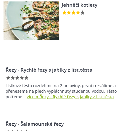
Jehněčí kotlety
Řezy - Rychlé řezy s jablky z list.těsta
Lístkové těsto rozdělíme na 2 poloviny, první rozválíme a
přeneseme na plech vypláchnutý studenou vodou. Těsto
potřeme…
více o Řezy - Rychlé řezy s jablky z list.těsta
Řezy - Šalamounské řezy