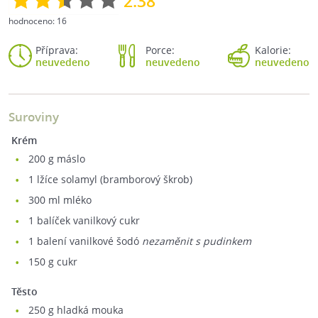
2.38
hodnoceno:
16
Příprava:
Porce:
Kalorie:
neuvedeno
neuvedeno
neuvedeno
Suroviny
Krém
200
g máslo
1
lžíce solamyl (bramborový škrob)
300
ml mléko
1
balíček vanilkový cukr
1
balení vanilkové šodó
nezaměnit s pudinkem
150
g cukr
Těsto
250
g hladká mouka