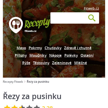
Fitweb.cz
Maso
Pokrmy
Chuťovky
Zdravě i chutně
Přílohy
Moučníky
Nápoje
Polévky
Ostatní
Rýže
Těstoviny
Zeleninové
Mléčné
Recepty Fitweb
Řezy za pusinku
Řezy za pusinku