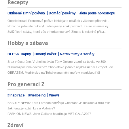
Recepty
Oblíbené zimní polévky
Domácí pekárny
Jídlo podle horoskopu
Oopsie bread: Proteinové pečivo lehké jako obláček zvládnete připravit...
Pozor na jedovaté cukety! Jeden jasný znak prozradí, že se jim máte vy...
Svěží letní saláty, které vás v horku neunaví: Zkuste k zelenině přida...
Hobby a zábava
BLESK Tlapky
Divoký kačer
Netflix filmy a seriály
Sraz v šest ráno. Vrchol festivalu Tóny Dolomit zazní za úsvitu ve 300...
Nízkorozpočtová dovolená? Chorvatsko jedno z nejdražších v Evropě! Lev...
OBRAZEM: Modré slzy na Tchaj-wanu mění moře v magickou říši
Pro generaci Z
#inspirace
#wellbeing
#news
BEAUTY NEWS: Zara Larsson servíruje Cheetah Girl makeup a Billie Eilis...
Jak funguje vztah Lva a Vodnáře?
FASHION NEWS: John Galliano headlinuje MET GALA 2027
Zdraví