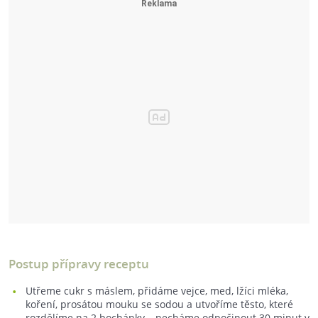
Postup přípravy receptu
Utřeme cukr s máslem, přidáme vejce, med, lžíci mléka,
koření, prosátou mouku se sodou a utvoříme těsto, které
rozdělíme na 2 bochánky – necháme odpočinout 30 minut v