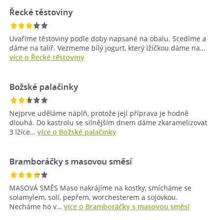
Řecké těstoviny
Uvaříme těstoviny podle doby napsané na obalu. Scedíme a
dáme na talíř. Vezmeme bílý jogurt, který lžičkou dáme na…
více o Řecké těstoviny
Božské palačinky
Nejprve uděláme náplň, protože její příprava je hodně
dlouhá. Do kastrolu se silnějším dnem dáme zkaramelizovat
3 lžíce…
více o Božské palačinky
Bramboráčky s masovou směsí
MASOVÁ SMĚS Maso nakrájíme na kostky, smícháme se
solamylem, solí, pepřem, worchesterem a sojovkou.
Necháme ho v…
více o Bramboráčky s masovou směsí