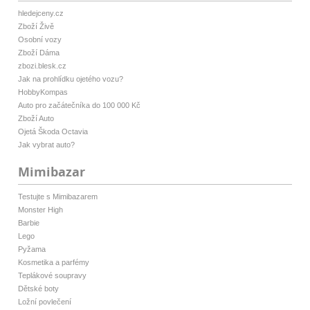
hledejceny.cz
Zboží Živě
Osobní vozy
Zboží Dáma
zbozi.blesk.cz
Jak na prohlídku ojetého vozu?
HobbyKompas
Auto pro začátečníka do 100 000 Kč
Zboží Auto
Ojetá Škoda Octavia
Jak vybrat auto?
Mimibazar
Testujte s Mimibazarem
Monster High
Barbie
Lego
Pyžama
Kosmetika a parfémy
Teplákové soupravy
Dětské boty
Ložní povlečení