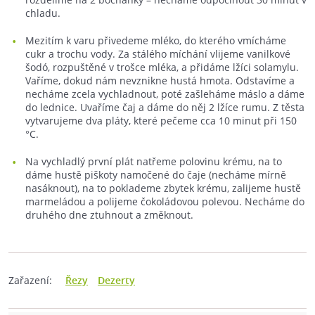
chladu.
Mezitím k varu přivedeme mléko, do kterého vmícháme
cukr a trochu vody. Za stálého míchání vlijeme vanilkové
šodó, rozpuštěné v trošce mléka, a přidáme lžíci solamylu.
Vaříme, dokud nám nevznikne hustá hmota. Odstavíme a
necháme zcela vychladnout, poté zašleháme máslo a dáme
do lednice. Uvaříme čaj a dáme do něj 2 lžíce rumu. Z těsta
vytvarujeme dva pláty, které pečeme cca 10 minut při 150
°C.
Na vychladlý první plát natřeme polovinu krému, na to
dáme hustě piškoty namočené do čaje (necháme mírně
nasáknout), na to poklademe zbytek krému, zalijeme hustě
marmeládou a polijeme čokoládovou polevou. Necháme do
druhého dne ztuhnout a změknout.
Zařazení:
Řezy
Dezerty