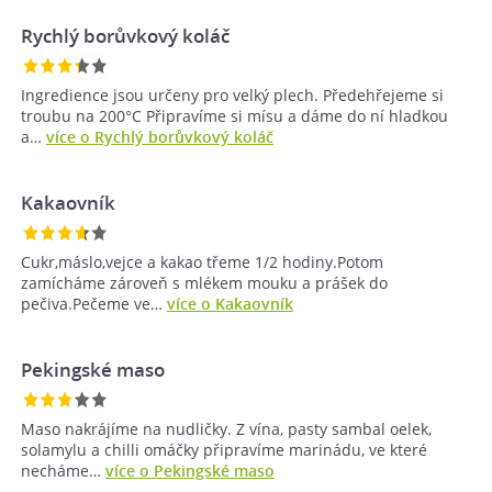
Rychlý borůvkový koláč
Ingredience jsou určeny pro velký plech. Předehřejeme si
troubu na 200°C Připravíme si mísu a dáme do ní hladkou
a…
více o Rychlý borůvkový koláč
Kakaovník
Cukr,máslo,vejce a kakao třeme 1/2 hodiny.Potom
zamícháme zároveň s mlékem mouku a prášek do
pečiva.Pečeme ve…
více o Kakaovník
Pekingské maso
Maso nakrájíme na nudličky. Z vína, pasty sambal oelek,
solamylu a chilli omáčky připravíme marinádu, ve které
necháme…
více o Pekingské maso