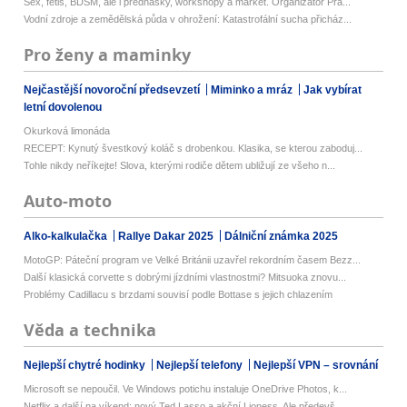
Sex, fetiš, BDSM, ale i přednášky, workshopy a market. Organizátor Pra...
Vodní zdroje a zemědělská půda v ohrožení: Katastrofální sucha přicház...
Pro ženy a maminky
Nejčastější novoroční předsevzetí
Miminko a mráz
Jak vybírat
letní dovolenou
Okurková limonáda
RECEPT: Kynutý švestkový koláč s drobenkou. Klasika, se kterou zaboduj...
Tohle nikdy neříkejte! Slova, kterými rodiče dětem ubližují ze všeho n...
Auto-moto
Alko-kalkulačka
Rallye Dakar 2025
Dálniční známka 2025
MotoGP: Páteční program ve Velké Británii uzavřel rekordním časem Bezz...
Další klasická corvette s dobrými jízdními vlastnostmi? Mitsuoka znovu...
Problémy Cadillacu s brzdami souvisí podle Bottase s jejich chlazením
Věda a technika
Nejlepší chytré hodinky
Nejlepší telefony
Nejlepší VPN – srovnání
Microsoft se nepoučil. Ve Windows potichu instaluje OneDrive Photos, k...
Netflix a další na víkend: nový Ted Lasso a akční Lioness. Ale předevš...