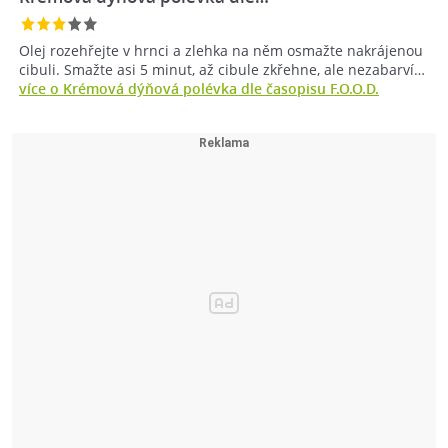
Olej rozehřejte v hrnci a zlehka na něm osmažte nakrájenou
cibuli. Smažte asi 5 minut, až cibule zkřehne, ale nezabarví…
více o Krémová dýňová polévka dle časopisu F.O.O.D.