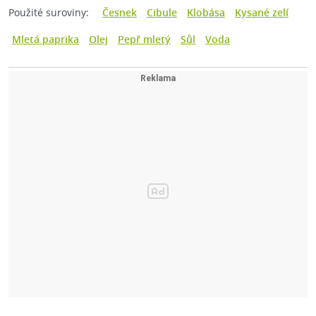
Použité suroviny:
Česnek
Cibule
Klobása
Kysané zelí
Mletá paprika
Olej
Pepř mletý
Sůl
Voda