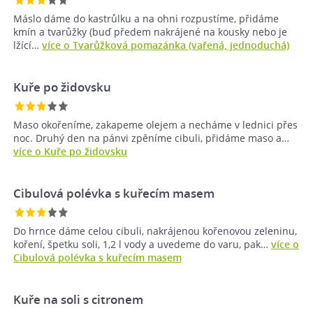
Máslo dáme do kastrůlku a na ohni rozpustíme, přidáme
kmín a tvarůžky (buď předem nakrájené na kousky nebo je
lžící…
více o Tvarůžková pomazánka (vařená, jednoduchá)
Kuře po židovsku
Maso okořeníme, zakapeme olejem a necháme v lednici přes
noc. Druhý den na pánvi zpěníme cibuli, přidáme maso a…
více o Kuře po židovsku
Cibulová polévka s kuřecím masem
Do hrnce dáme celou cibuli, nakrájenou kořenovou zeleninu,
koření, špetku soli, 1,2 l vody a uvedeme do varu, pak…
více o
Cibulová polévka s kuřecím masem
Kuře na soli s citronem