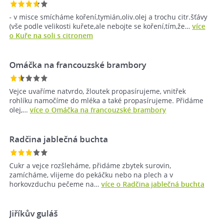
- v misce smícháme koření,tymián,oliv.olej a trochu citr.šťávy
(vše podle velikosti kuřete,ale nebojte se koření,tím,že…
více
o Kuře na soli s citronem
Omáčka na francouzské brambory
Vejce uvaříme natvrdo, žloutek propasírujeme, vnitřek
rohlíku namočíme do mléka a také propasírujeme. Přidáme
olej,…
více o Omáčka na francouzské brambory
Radčina jablečná buchta
Cukr a vejce rozšleháme, přidáme zbytek surovin,
zamícháme, vlijeme do pekáčku nebo na plech a v
horkovzduchu pečeme na…
více o Radčina jablečná buchta
Jiříkův guláš