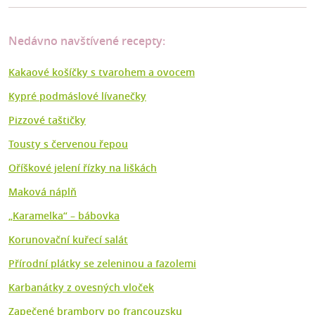
Nedávno navštívené recepty:
Kakaové košíčky s tvarohem a ovocem
Kypré podmáslové lívanečky
Pizzové taštičky
Tousty s červenou řepou
Oříškové jelení řízky na liškách
Maková náplň
„Karamelka“ – bábovka
Korunovační kuřecí salát
Přírodní plátky se zeleninou a fazolemi
Karbanátky z ovesných vloček
Zapečené brambory po francouzsku