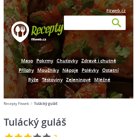
Fitweb.cz
Maso
Pokrmy
Chuťovky
Zdravě i chutně
Přílohy
Moučníky
Nápoje
Polévky
Ostatní
Rýže
Těstoviny
Zeleninové
Mléčné
Recepty Fitweb
Tulácký guláš
Tulácký guláš