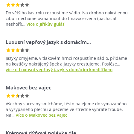
Do většího kastrolu rozpustíme sádlo. Na drobno nakrájenou
cibuli necháme osmahnout do tmavočervena (bacha, ať
neshoří)…
více o Jiříkův guláš
Luxusní vepřový jazyk s domácím…
Jazyky omyjeme, v tlakovém hrnci rozpustíme sádlo, přidáme
na kostičky nakrájený špek a jazyky orestujeme. Posléze…
více o Luxusní vepřový jazyk s domácím knedlíčkem
Makovec bez vajec
Všechny suroviny smícháme, těsto nalejeme do vymazaného
a vysypaného plechu a pečeme ve středně vyhřáté troubě.
Na…
více o Makovec bez vajec
Krémová dýňová polévka dle…