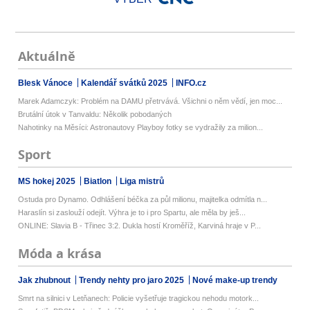
Aktuálně
Blesk Vánoce
Kalendář svátků 2025
INFO.cz
Marek Adamczyk: Problém na DAMU přetrvává. Všichni o něm vědí, jen moc...
Brutální útok v Tanvaldu: Několik pobodaných
Nahotinky na Měsíci: Astronautovy Playboy fotky se vydražily za milion...
Sport
MS hokej 2025
Biatlon
Liga mistrů
Ostuda pro Dynamo. Odhlášení béčka za půl milionu, majitelka odmítla n...
Haraslín si zaslouží odejít. Výhra je to i pro Spartu, ale měla by ješ...
ONLINE: Slavia B - Třinec 3:2. Dukla hostí Kroměříž, Karviná hraje v P...
Móda a krása
Jak zhubnout
Trendy nehty pro jaro 2025
Nové make-up trendy
Smrt na silnici v Letňanech: Policie vyšetřuje tragickou nehodu motork...