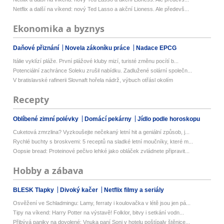
Netflix a další na víkend: nový Ted Lasso a akční Lioness. Ale předevš...
Ekonomika a byznys
Daňové přiznání
Novela zákoníku práce
Nadace EPCG
Itálie vyklízí pláže. První plážové kluby mizí, turisté změnu pocítí b...
Potenciální zachránce Soleku zrušil nabídku. Zadlužené solární společn...
V bratislavské rafinerii Slovnaft hořela nádrž, výbuch otřásl okolím
Recepty
Oblíbené zimní polévky
Domácí pekárny
Jídlo podle horoskopu
Cuketová zmrzlina? Vyzkoušejte nečekaný letní hit a geniální způsob, j...
Rychlé buchty s broskvemi: 5 receptů na sladké letní moučníky, které m...
Oopsie bread: Proteinové pečivo lehké jako obláček zvládnete připravit...
Hobby a zábava
BLESK Tlapky
Divoký kačer
Netflix filmy a seriály
Osvěžení ve Schladmingu: Lamy, ferraty i koulovačka v létě jsou jen pá...
Tipy na víkend: Harry Potter na výstavě! Folklor, bitvy i setkání vodn...
Přibývá paniky na dovolené: Vnuka paní Soni v hotelu poštípaly štěnice...