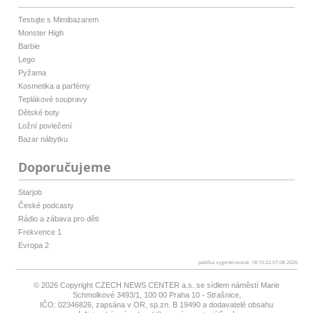
Testujte s Mimibazarem
Monster High
Barbie
Lego
Pyžama
Kosmetika a parfémy
Teplákové soupravy
Dětské boty
Ložní povlečení
Bazar nábytku
Doporučujeme
Starjob
České podcasty
Rádio a zábava pro děti
Frekvence 1
Evropa 2
patička vygenerovaná: 18:10:22 07.08.2026
© 2026 Copyright
CZECH NEWS CENTER a.s.
se sídlem náměstí Marie
Schmolkové 3493/1, 100 00 Praha 10 - Strašnice,
IČO: 02346826, zapsána v OR, sp.zn. B 19490 a dodavatelé obsahu