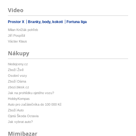
Video
Prostor X
Branky, body, kokoti
Fortuna liga
Milan Knížák pohřeb
Jiří Pospíšil
Václav Klaus
Nákupy
hledejceny.cz
Zboží Živě
Osobní vozy
Zboží Dáma
zbozi.blesk.cz
Jak na prohlídku ojetého vozu?
HobbyKompas
Auto pro začátečníka do 100 000 Kč
Zboží Auto
Ojetá Škoda Octavia
Jak vybrat auto?
Mimibazar