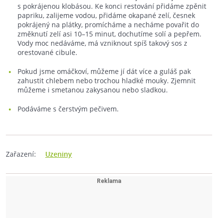
s pokrájenou klobásou. Ke konci restování přidáme zpěnit
papriku, zalijeme vodou, přidáme okapané zelí, česnek
pokrájený na plátky, promícháme a necháme povařit do
změknutí zelí asi 10–15 minut, dochutíme solí a pepřem.
Vody moc nedáváme, má vzniknout spíš takový sos z
orestované cibule.
Pokud jsme omáčkoví, můžeme jí dát více a guláš pak
zahustit chlebem nebo trochou hladké mouky. Zjemnit
můžeme i smetanou zakysanou nebo sladkou.
Podáváme s čerstvým pečivem.
Zařazení:
Uzeniny