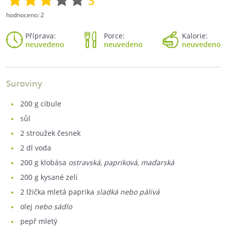
3
hodnoceno:
2
Příprava:
Porce:
Kalorie:
neuvedeno
neuvedeno
neuvedeno
Suroviny
200
g cibule
sůl
2
stroužek česnek
2
dl voda
200
g klobása
ostravská, papriková, maďarská
200
g kysané zelí
2
lžička mletá paprika
sladká nebo pálivá
olej
nebo sádlo
pepř mletý