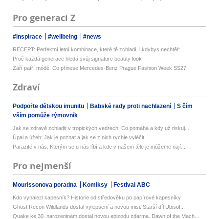
Pro generaci Z
#inspirace
#wellbeing
#news
RECEPT: Perfektní letní kombinace, které tě zchladí, i kdybys nechtěl*...
Proč každá generace hledá svůj signature beauty look
Září patří módě: Co přinese Mercedes-Benz Prague Fashion Week SS27
Zdraví
Podpořte dětskou imunitu
Babské rady proti nachlazení
S čím
vším pomůže rýmovník
Jak se zdravě zchladit v tropických vedrech: Co pomáhá a kdy už riskuj...
Úpal a úžeh: Jak je poznat a jak se z nich rychle vyléčit
Parazité v nás: Kterým se u nás líbí a kde v našem těle je můžeme nají...
Pro nejmenší
Mourissonova poradna
Komiksy
Festival ABC
Kdo vynalezl kapesník? Historie od středověku po papírové kapesníky
Ghost Recon Wildlands dostal vylepšení a novou misi. Starší díl Ubisof...
Quake ke 30. narozeninám dostal novou epizodu zdarma. Dawn of the Mach...