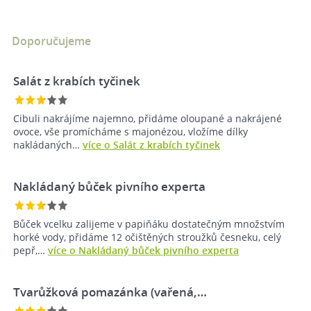
Doporučujeme
Salát z krabích tyčinek
Cibuli nakrájíme najemno, přidáme oloupané a nakrájené
ovoce, vše promícháme s majonézou, vložíme dílky
nakládaných…
více o Salát z krabích tyčinek
Nakládaný bůček pivního experta
Bůček vcelku zalijeme v papiňáku dostatečným množstvím
horké vody, přidáme 12 očištěných stroužků česneku, celý
pepř,…
více o Nakládaný bůček pivního experta
Tvarůžková pomazánka (vařená,…