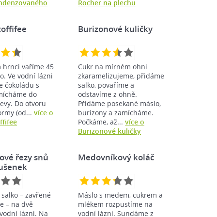
ondenzovaného
Rocher na plechu
offifee
Burizonové kuličky
 hrnci vaříme 45
Cukr na mírném ohni
o. Ve vodní lázni
zkaramelizujeme, přidáme
e čokoládu s
salko, povaříme a
mícháme do
odstavíme z ohně.
evy. Do otvoru
Přidáme posekané máslo,
ormy (od...
více o
burizony a zamícháme.
fifee
Počkáme, až...
více o
Burizonové kuličky
ové řezy snů
Medovníkový koláč
sušenek
t salko – zavřené
Máslo s medem, cukrem a
e – na dvě
mlékem rozpustíme na
vodní lázni. Na
vodní lázni. Sundáme z