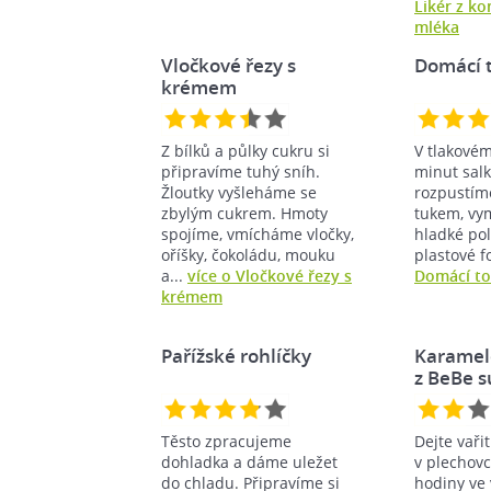
Likér z k
mléka
Vločkové řezy s
Domácí t
krémem
Z bílků a půlky cukru si
V tlakovém
připravíme tuhý sníh.
minut salk
Žloutky vyšleháme se
rozpustím
zbylým cukrem. Hmoty
tukem, vy
spojíme, vmícháme vločky,
hladké pol
oříšky, čokoládu, mouku
plastové f
a...
více o Vločkové řezy s
Domácí tof
krémem
Pařížské rohlíčky
Karamel
z BeBe 
Těsto zpracujeme
Dejte vaři
dohladka a dáme uležet
v plechovc
do chladu. Připravíme si
hodiny ve 