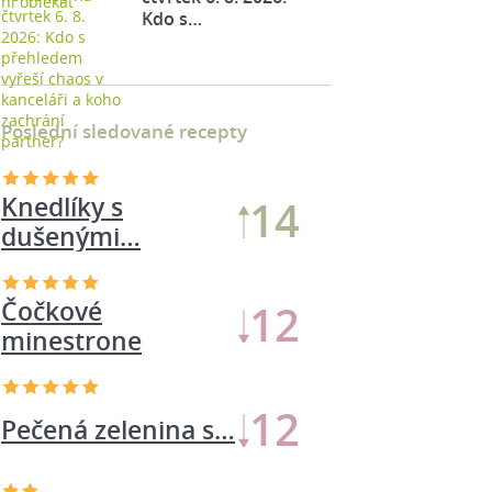
Kdo s…
Poslední sledované recepty
23
Pečená zelenina s…
Čočkové
13
minestrone
Knedlíky s
12
dušenými…