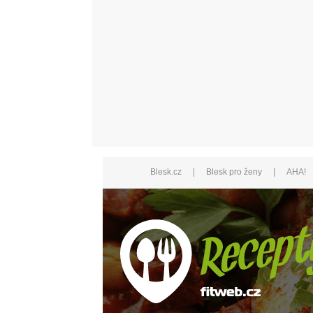
|
|
Blesk.cz
Blesk pro ženy
AHA!