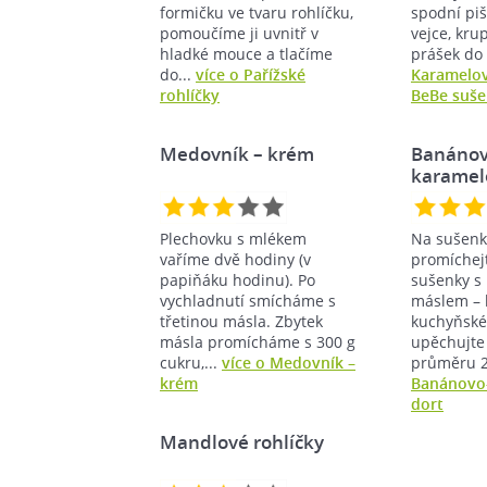
formičku ve tvaru rohlíčku,
spodní piš
pomoučíme ji uvnitř v
vejce, kru
hladké mouce a tlačíme
prášek do 
do...
více o Pařížské
Karamelov
rohlíčky
BeBe suš
Medovník – krém
Banánov
karamelo
Plechovku s mlékem
Na sušenko
vaříme dvě hodiny (v
promíchej
papiňáku hodinu). Po
sušenky s
vychladnutí smícháme s
máslem – 
třetinou másla. Zbytek
kuchyňské
másla promícháme s 300 g
upěchujte
cukru,...
více o Medovník –
průměru 2
krém
Banánovo-
dort
Mandlové rohlíčky