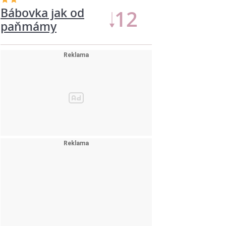
Bábovka jak od
11
paňmámy