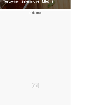
e
Těstoviny
Zeleninové
Mléčné