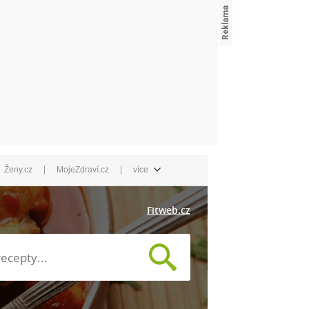
|
|
Ženy.cz
MojeZdraví.cz
více
Fitweb.cz