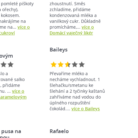
pomleté piškoty
zhoustnutí. Směs
 ořechy),
zchladíme, přidáme
 kokosem.
kondenzovaná mléka a
nakrájíme na
vanilkový cukr. Důkladně
áme na...
více o
promícháme,...
více o
cukroví
Domácí vaječný likér
Baileys
lovým
lo a
Převaříme mléko a
zované salko
necháme vychladnout. 1
, přidáme
šlehačku/smetanu ke
u. ...
více o
šlehání a 2 tyčinky kaštanů
 karamelovým
zahříváme nad vodou do
úplného rozpuštění
čokolád....
více o Baileys
 pusa na
Rafaelo
enou