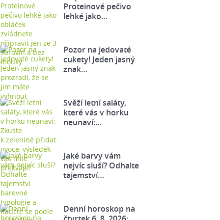
Proteinové pečivo
lehké jako…
Pozor na jedovaté
cukety! Jeden jasný
znak…
Svěží letní saláty,
které vás v horku
neunaví:…
Jaké barvy vám
nejvíc sluší? Odhalte
tajemství…
Denní horoskop na
čtvrtek 6. 8. 2026: