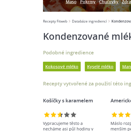
Maso
Pokrmy
Chuťovky
Zdra
Recepty Fitweb
Databáze ingrediencí
Kondenzov
Kondenzované mlé
Podobné ingredience
Kokosové mléko
Kyselé mléko
Man
Recepty vytvořené za použití této in
Košíčky s karamelem
Americk
Vypracujeme těsto a
Máslo roz
necháme asi půl hodiny v
menším pe