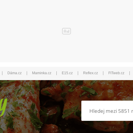
|
|
|
|
|
|
Dáma.cz
Maminka.cz
E15.cz
Reflex.cz
FITweb.cz