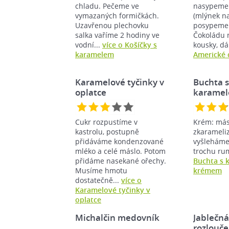
chladu. Pečeme ve
nasypeme 
vymazaných formičkách.
(mlýnek na
Uzavřenou plechovku
posypeme
salka vaříme 2 hodiny ve
Čokoládu 
vodní...
více o Košíčky s
kousky, d
karamelem
Americké 
Karamelové tyčinky v
Buchta s
oplatce
karame
krémem
Cukr rozpustíme v
Krém: más
kastrolu, postupně
zkarameli
přidáváme kondenzované
vyšleháme
mléko a celé máslo. Potom
trochu rum
přidáme nasekané ořechy.
Buchta s
Musíme hmotu
krémem
dostatečně...
více o
Karamelové tyčinky v
oplatce
Michalčin medovník
Jablečná
rozlouč