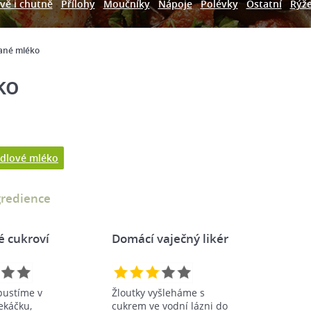
vě i chutně
Přílohy
Moučníky
Nápoje
Polévky
Ostatní
Rýž
ané mléko
ko
dlové mléko
gredience
é cukroví
Domácí vaječný likér
pustíme v
Žloutky vyšleháme s
káčku,
cukrem ve vodní lázni do