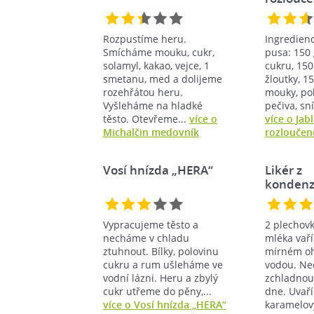
Rozpustíme heru.
Ingredien
Smícháme mouku, cukr,
pusa: 150
solamyl, kakao, vejce, 1
cukru, 150
smetanu, med a dolijeme
žloutky, 1
rozehřátou heru.
mouky, po
Vyšleháme na hladké
pečiva, sní
těsto. Otevřeme...
více o
více o Jab
Michalčin medovník
rozlouče
Vosí hnízda „HERA“
Likér z
konden
mléka
Vypracujeme těsto a
2 plechov
necháme v chladu
mléka vař
ztuhnout. Bílky, polovinu
mírném ohn
cukru a rum ušleháme ve
vodou. N
vodní lázni. Heru a zbylý
zchladnou
cukr utřeme do pěny,...
dne. Uvař
více o Vosí hnízda „HERA“
karamelov