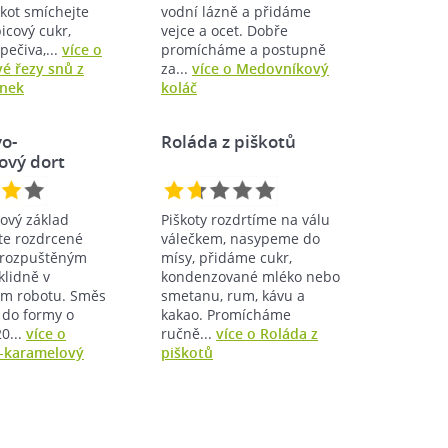
kot smíchejte
vodní lázně a přidáme
picový cukr,
vejce a ocet. Dobře
pečiva,...
více o
promícháme a postupně
é řezy snů z
za...
více o Medovníkový
enek
koláč
o-
Roláda z piškotů
vý dort
vý základ
Piškoty rozdrtíme na válu
te rozdrcené
válečkem, nasypeme do
 rozpuštěným
mísy, přidáme cukr,
klidně v
kondenzované mléko nebo
m robotu. Směs
smetanu, rum, kávu a
 do formy o
kakao. Promícháme
0...
více o
ručně...
více o Roláda z
karamelový
piškotů