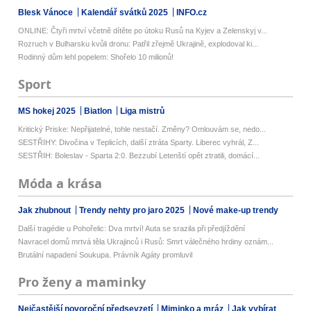
Blesk Vánoce
Kalendář svátků 2025
INFO.cz
ONLINE: Čtyři mrtví včetně dítěte po útoku Rusů na Kyjev a Zelenskyj v...
Rozruch v Bulharsku kvůli dronu: Patřil zřejmě Ukrajině, explodoval ki...
Rodinný dům lehl popelem: Shořelo 10 milionů!
Sport
MS hokej 2025
Biatlon
Liga mistrů
Kritický Priske: Nepřijatelné, tohle nestačí. Změny? Omlouvám se, nedo...
SESTŘIHY: Divočina v Teplicích, další ztráta Sparty. Liberec vyhrál, Z...
SESTŘIH: Boleslav - Sparta 2:0. Bezzubí Letenští opět ztratili, domácí...
Móda a krása
Jak zhubnout
Trendy nehty pro jaro 2025
Nové make-up trendy
Další tragédie u Pohořelic: Dva mrtví! Auta se srazila při předjíždění
Navracel domů mrtvá těla Ukrajinců i Rusů: Smrt válečného hrdiny oznám...
Brutální napadení Soukupa. Právník Agáty promluvil
Pro ženy a maminky
Nejčastější novoroční předsevzetí
Miminko a mráz
Jak vybírat