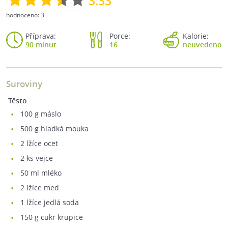
3.33
hodnoceno:
3
Příprava:
Porce:
Kalorie:
90 minut
16
neuvedeno
Suroviny
Těsto
100
g máslo
500
g hladká mouka
2
lžíce ocet
2
ks vejce
50
ml mléko
2
lžíce med
1
lžíce jedlá soda
150
g cukr krupice