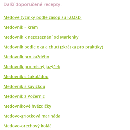
Další doporučené recepty:
Medové tyčinky podle časopisu F.O.O.D.
Medovník – krém
Medovník k nezozeznání od Marlenky
Medovník podle oka a chuti (zkrátka pro praktiky)
Medovník pro každého
Medovník pro mlsný jazýček
Medovník s čokoládou
Medovník s kávičkou
Medovník z Počernic
Medovníkové hvězdičky
Medovo-griotková marináda
Medovo-orechový koláč