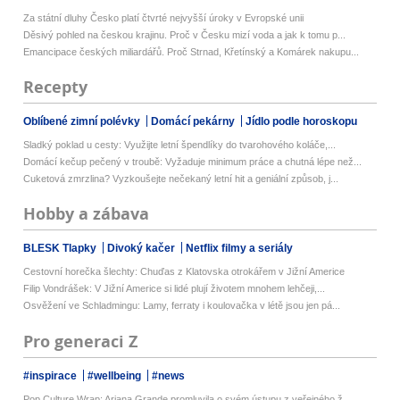
Za státní dluhy Česko platí čtvrté nejvyšší úroky v Evropské unii
Děsivý pohled na českou krajinu. Proč v Česku mizí voda a jak k tomu p...
Emancipace českých miliardářů. Proč Strnad, Křetínský a Komárek nakupu...
Recepty
Oblíbené zimní polévky
Domácí pekárny
Jídlo podle horoskopu
Sladký poklad u cesty: Využijte letní špendlíky do tvarohového koláče,...
Domácí kečup pečený v troubě: Vyžaduje minimum práce a chutná lépe než...
Cuketová zmrzlina? Vyzkoušejte nečekaný letní hit a geniální způsob, j...
Hobby a zábava
BLESK Tlapky
Divoký kačer
Netflix filmy a seriály
Cestovní horečka šlechty: Chuďas z Klatovska otrokářem v Jižní Americe
Filip Vondrášek: V Jižní Americe si lidé plují životem mnohem lehčeji,...
Osvěžení ve Schladmingu: Lamy, ferraty i koulovačka v létě jsou jen pá...
Pro generaci Z
#inspirace
#wellbeing
#news
Pop Culture Wrap: Ariana Grande promluvila o svém ústupu z veřejného ž...