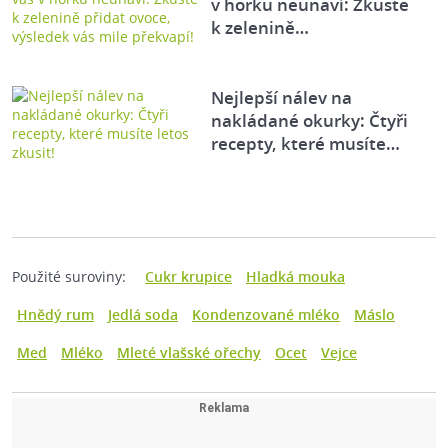
v horku neunaví: Zkuste
k zelenině…
Nejlepší nálev na
nakládané okurky: Čtyři
recepty, které musíte…
Použité suroviny:
Cukr krupice
Hladká mouka
Hnědý rum
Jedlá soda
Kondenzované mléko
Máslo
Med
Mléko
Mleté vlašské ořechy
Ocet
Vejce