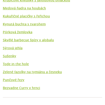
Krupicové knedlíky s jahodovou omáčkou
Medová ňadra na houbách
Kukuřičné placičky s řeřichou
Kynutá buchta s tvarohem
Pórková žemlovka
Skvělé barbecue špízy v alobalu
Sýrová jehla
Sušenky
Tode in the hole
Zelené fazolky na tymiánu a česneku
Punčové řezy
Bezvadne Curry v hrnci