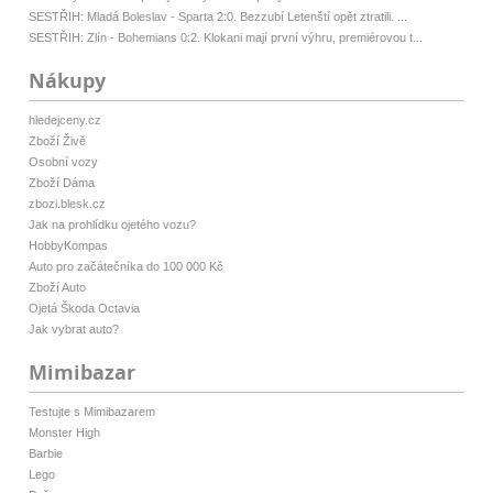
SESTŘIH: Mladá Boleslav - Sparta 2:0. Bezzubí Letenští opět ztratili. ...
SESTŘIH: Zlín - Bohemians 0:2. Klokani mají první výhru, premiérovou t...
Nákupy
hledejceny.cz
Zboží Živě
Osobní vozy
Zboží Dáma
zbozi.blesk.cz
Jak na prohlídku ojetého vozu?
HobbyKompas
Auto pro začátečníka do 100 000 Kč
Zboží Auto
Ojetá Škoda Octavia
Jak vybrat auto?
Mimibazar
Testujte s Mimibazarem
Monster High
Barbie
Lego