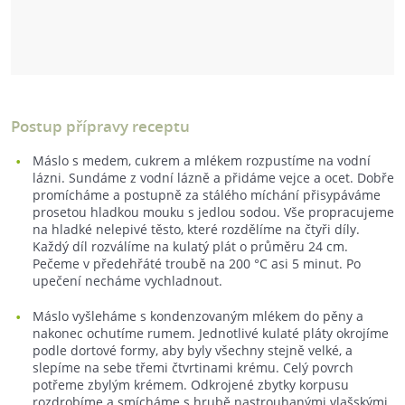
Postup přípravy receptu
Máslo s medem, cukrem a mlékem rozpustíme na vodní
lázni. Sundáme z vodní lázně a přidáme vejce a ocet. Dobře
promícháme a postupně za stálého míchání přisypáváme
prosetou hladkou mouku s jedlou sodou. Vše propracujeme
na hladké nelepivé těsto, které rozdělíme na čtyři díly.
Každý díl rozválíme na kulatý plát o průměru 24 cm.
Pečeme v předehřáté troubě na 200 °C asi 5 minut. Po
upečení necháme vychladnout.
Máslo vyšleháme s kondenzovaným mlékem do pěny a
nakonec ochutíme rumem. Jednotlivé kulaté pláty okrojíme
podle dortové formy, aby byly všechny stejně velké, a
slepíme na sebe třemi čtvrtinami krému. Celý povrch
potřeme zbylým krémem. Odkrojené zbytky korpusu
rozdrobíme a smícháme s hrubě nastrouhanými vlašskými