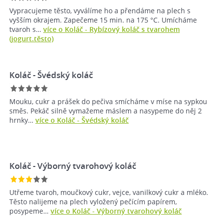
Vypracujeme těsto, vyválíme ho a přendáme na plech s
vyšším okrajem. Zapečeme 15 min. na 175 °C. Umícháme
tvaroh s…
více o Koláč - Rybízový koláč s tvarohem
(jogurt.těsto)
Koláč - Švédský koláč
Mouku, cukr a prášek do pečiva smícháme v míse na sypkou
směs. Pekáč silně vymažeme máslem a nasypeme do něj 2
hrnky…
více o Koláč - Švédský koláč
Koláč - Výborný tvarohový koláč
Utřeme tvaroh, moučkový cukr, vejce, vanilkový cukr a mléko.
Těsto nalijeme na plech vyložený pečícím papírem,
posypeme…
více o Koláč - Výborný tvarohový koláč