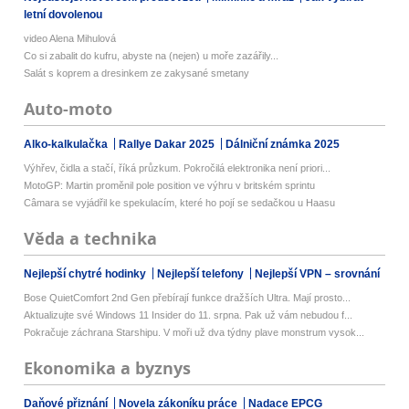
letní dovolenou
video Alena Mihulová
Co si zabalit do kufru, abyste na (nejen) u moře zazářily...
Salát s koprem a dresinkem ze zakysané smetany
Auto-moto
Alko-kalkulačka
Rallye Dakar 2025
Dálniční známka 2025
Výhřev, čidla a stačí, říká průzkum. Pokročilá elektronika není priori...
MotoGP: Martin proměnil pole position ve výhru v britském sprintu
Câmara se vyjádřil ke spekulacím, které ho pojí se sedačkou u Haasu
Věda a technika
Nejlepší chytré hodinky
Nejlepší telefony
Nejlepší VPN – srovnání
Bose QuietComfort 2nd Gen přebírají funkce dražších Ultra. Mají prosto...
Aktualizujte své Windows 11 Insider do 11. srpna. Pak už vám nebudou f...
Pokračuje záchrana Starshipu. V moři už dva týdny plave monstrum vysok...
Ekonomika a byznys
Daňové přiznání
Novela zákoníku práce
Nadace EPCG