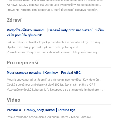
Alt news: MGK v tom zas lítá, Jared Leto byl obviněný ze sexuálního ob...
RECEPT: Perfektní letní kombinace, které tě zchladí, i kdybys nechtěl*...
Zdraví
Podpořte dětskou imunitu
Babské rady proti nachlazení
S čím
vším pomůže rýmovník
Jak se zdravě zchladit v tropických vedrech: Co pomáhá a kdy už riskuj...
Úpal a úžeh: Jak je poznat a jak se z nich rychle vyléčit
Parazité v nás: Kterým se u nás líbí a kde v našem těle je můžeme nají...
Pro nejmenší
Mourissonova poradna
Komiksy
Festival ABC
Mourrisonova poradna: Jsem líná a nic se mi nechce dělat: Kdy jde o ún...
Česká společnost ornitologická slaví 100 let: Jak chrání ptáky v ČR?
Vyzkoušejte český kyberpunk. V Netspectre se stanete elitním hackerem ...
Video
Prostor X
Branky, body, kokoti
Fortuna liga
Priske byl hodně nespokojen s výkonem Sparty v Mladé Boleslavi