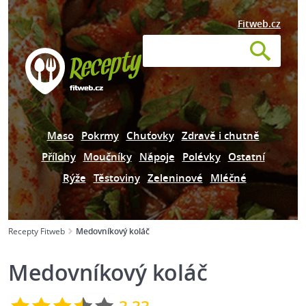
Fitweb.cz
Maso
Pokrmy
Chuťovky
Zdravě i chutně
Přílohy
Moučníky
Nápoje
Polévky
Ostatní
Rýže
Těstoviny
Zeleninové
Mléčné
Recepty Fitweb
Medovníkový koláč
Medovníkový koláč