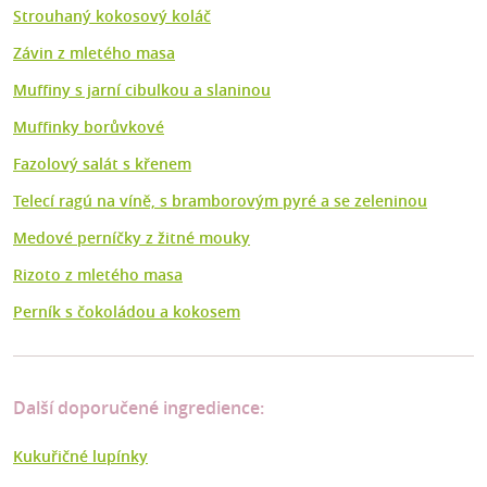
Strouhaný kokosový koláč
Závin z mletého masa
Muffiny s jarní cibulkou a slaninou
Muffinky borůvkové
Fazolový salát s křenem
Telecí ragú na víně, s bramborovým pyré a se zeleninou
Medové perníčky z žitné mouky
Rizoto z mletého masa
Perník s čokoládou a kokosem
Další doporučené ingredience:
Kukuřičné lupínky