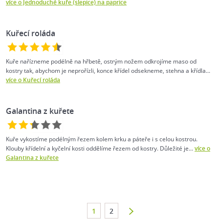
více o Jednoduché kuře (slepice) na paprice
Kuřecí roláda
Kuře nařízneme podélně na hřbetě, ostrým nožem odkrojíme maso od
kostry tak, abychom je neprořízli, konce křídel odsekneme, stehna a křídla...
více o Kuřecí roláda
Galantina z kuřete
Kuře vykostíme podélným řezem kolem krku a páteře i s celou kostrou.
Klouby křídelní a kyčelní kosti oddělíme řezem od kostry. Důležité je...
více o
Galantina z kuřete
1
2