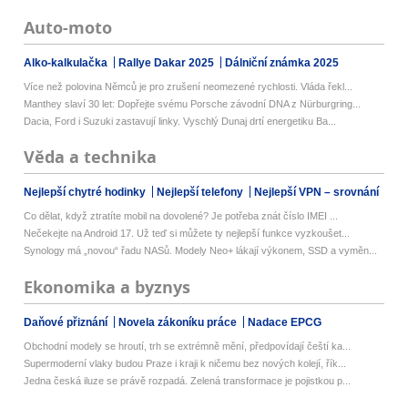
Auto-moto
Alko-kalkulačka
Rallye Dakar 2025
Dálniční známka 2025
Více než polovina Němců je pro zrušení neomezené rychlosti. Vláda řekl...
Manthey slaví 30 let: Dopřejte svému Porsche závodní DNA z Nürburgring...
Dacia, Ford i Suzuki zastavují linky. Vyschlý Dunaj drtí energetiku Ba...
Věda a technika
Nejlepší chytré hodinky
Nejlepší telefony
Nejlepší VPN – srovnání
Co dělat, když ztratíte mobil na dovolené? Je potřeba znát číslo IMEI ...
Nečekejte na Android 17. Už teď si můžete ty nejlepší funkce vyzkoušet...
Synology má „novou“ řadu NASů. Modely Neo+ lákají výkonem, SSD a vyměn...
Ekonomika a byznys
Daňové přiznání
Novela zákoníku práce
Nadace EPCG
Obchodní modely se hroutí, trh se extrémně mění, předpovídají čeští ka...
Supermoderní vlaky budou Praze i kraji k ničemu bez nových kolejí, řík...
Jedna česká iluze se právě rozpadá. Zelená transformace je pojistkou p...