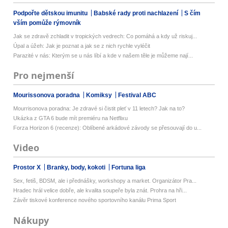
Podpořte dětskou imunitu
Babské rady proti nachlazení
S čím
vším pomůže rýmovník
Jak se zdravě zchladit v tropických vedrech: Co pomáhá a kdy už riskuj...
Úpal a úžeh: Jak je poznat a jak se z nich rychle vyléčit
Parazité v nás: Kterým se u nás líbí a kde v našem těle je můžeme nají...
Pro nejmenší
Mourissonova poradna
Komiksy
Festival ABC
Mourrisonova poradna: Je zdravé si čistit pleť v 11 letech? Jak na to?
Ukázka z GTA 6 bude mít premiéru na Netflixu
Forza Horizon 6 (recenze): Oblíbené arkádové závody se přesouvají do u...
Video
Prostor X
Branky, body, kokoti
Fortuna liga
Sex, fetiš, BDSM, ale i přednášky, workshopy a market. Organizátor Pra...
Hradec hrál velice dobře, ale kvalita soupeře byla znát. Prohra na hři...
Závěr tiskové konference nového sportovního kanálu Prima Sport
Nákupy