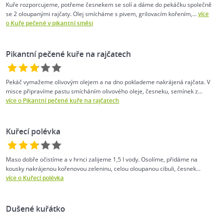
Kuře rozporcujeme, potřeme česnekem se solí a dáme do pekáčku společně
se 2 oloupanými rajčaty. Olej smícháme s pivem, grilovacím kořením,...
více
o Kuře pečené v pikantní směsi
Pikantní pečené kuře na rajčatech
Pekáč vymažeme olivovým olejem a na dno poklademe nakrájená rajčata. V
misce připravíme pastu smícháním olivového oleje, česneku, semínek z...
více o Pikantní pečené kuře na rajčatech
Kuřecí polévka
Maso dobře očistíme a v hrnci zalijeme 1,5 l vody. Osolíme, přidáme na
kousky nakrájenou kořenovou zeleninu, celou oloupanou cibuli, česnek...
více o Kuřecí polévka
Dušené kuřátko