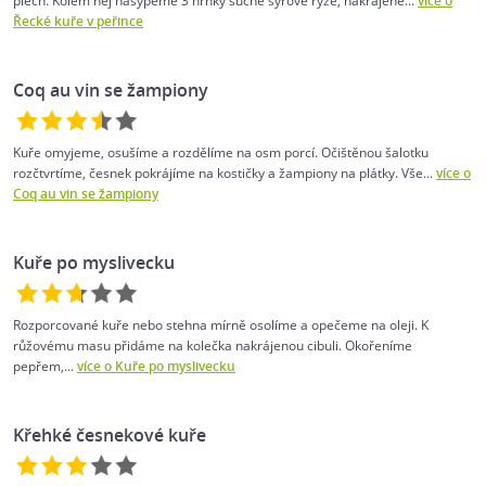
plech. Kolem něj nasypeme 3 hrnky suché syrové rýže, nakrájené...
více o
Řecké kuře v peřince
Coq au vin se žampiony
Kuře omyjeme, osušíme a rozdělíme na osm porcí. Očištěnou šalotku
rozčtvrtíme, česnek pokrájíme na kostičky a žampiony na plátky. Vše...
více o
Coq au vin se žampiony
Kuře po myslivecku
Rozporcované kuře nebo stehna mírně osolíme a opečeme na oleji. K
růžovému masu přidáme na kolečka nakrájenou cibuli. Okořeníme
pepřem,...
více o Kuře po myslivecku
Křehké česnekové kuře