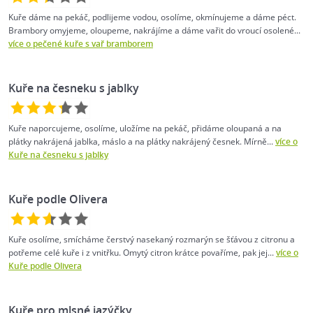
Kuře dáme na pekáč, podlijeme vodou, osolíme, okmínujeme a dáme péct.
Brambory omyjeme, oloupeme, nakrájíme a dáme vařit do vroucí osolené...
více o pečené kuře s vař bramborem
Kuře na česneku s jablky
Kuře naporcujeme, osolíme, uložíme na pekáč, přidáme oloupaná a na
plátky nakrájená jablka, máslo a na plátky nakrájený česnek. Mírně...
více o
Kuře na česneku s jablky
Kuře podle Olivera
Kuře osolíme, smícháme čerstvý nasekaný rozmarýn se šťávou z citronu a
potřeme celé kuře i z vnitřku. Omytý citron krátce povaříme, pak jej...
více o
Kuře podle Olivera
Kuře pro mlsné jazýčky