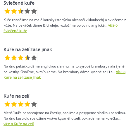
Svlečené kuře
Kuře rozdělíme na malé kousky (stehýnka alespoň v kloubech) a svlečeme z
kůže. Na pekáček dáme lžíci oleje, rozložíme polovinu anglické...
více o
Svlečené kuře
Kuře na zelí zase jinak
Na dno pekáčku dáme anglickou slaninu, na to syrové brambory nakrájené
na kostky. Osolíme, okmínujeme. Na brambory dáme kysané zelí i s...
více o
Kuře na zelí zase jinak
Kuře na zelí
Menší kuře naporcujeme na čtvrtky, osolíme a posypeme sladkou paprikou.
Na dno kastrolu rozložíme vrstvu kysaného zelí, poklademe na kolečka...
více o Kuře na zelí