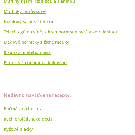
Muffiny s jarní cibulkou a slaninou
Muffinky borůvkové
Fazolový salát s křenem
Telecí ragú na víně, s bramborovým pyré a se zeleninou
Medové perníčky z žitné mouky
Rizoto z mletého masa
Perník s čokoládou a kokosem
Nedávno navštívené recepty:
Počmáraná buchta
Rychloroláda jako dech
Rýžové placky