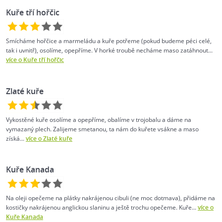
Kuře tří hořčic
Smícháme hořčice a marmeládu a kuře potřeme (pokud budeme péci celé,
tak i uvnitř), osolíme, opepříme. V horké troubě necháme maso zatáhnout...
více o Kuře tří hořčic
Zlaté kuře
Vykostěné kuře osolíme a opepříme, obalíme v trojobalu a dáme na
vymazaný plech. Zalijeme smetanou, ta nám do kuřete vsákne a maso
získá...
více o Zlaté kuře
Kuře Kanada
Na oleji opečeme na plátky nakrájenou cibuli (ne moc dotmava), přidáme na
kostičky nakrájenou anglickou slaninu a ještě trochu opečeme. Kuře...
více o
Kuře Kanada