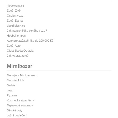
hledejceny.cz
Zboží Živě
Osobní vozy
Zboží Dáma
zbozi.blesk.cz
Jak na prohlídku ojetého vozu?
HobbyKompas
Auto pro začátečníka do 100 000 Kč
Zboží Auto
Ojetá Škoda Octavia
Jak vybrat auto?
Mimibazar
Testujte s Mimibazarem
Monster High
Barbie
Lego
Pyžama
Kosmetika a parfémy
Teplákové soupravy
Dětské boty
Ložní povlečení