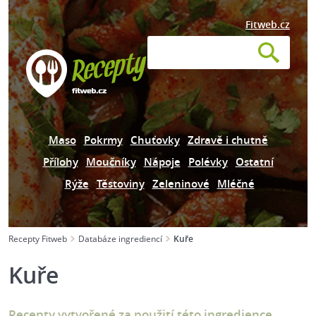
Fitweb.cz
Maso
Pokrmy
Chuťovky
Zdravě i chutně
Přílohy
Moučníky
Nápoje
Polévky
Ostatní
Rýže
Těstoviny
Zeleninové
Mléčné
Recepty Fitweb
Databáze ingrediencí
Kuře
Kuře
Recepty vytvořené za použití této ingredience