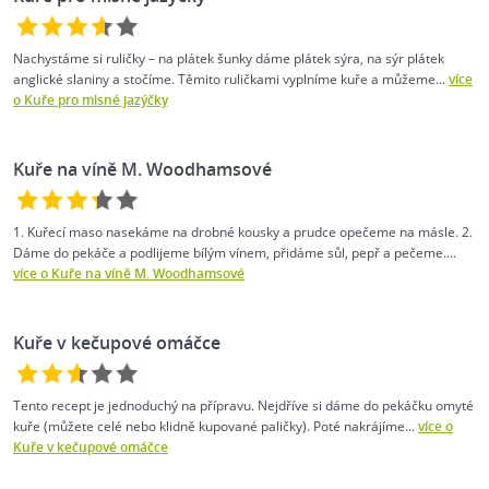
Nachystáme si ruličky –⁠ na plátek šunky dáme plátek sýra, na sýr plátek
anglické slaniny a stočíme. Těmito ruličkami vyplníme kuře a můžeme...
více
o Kuře pro mlsné jazýčky
Kuře na víně M. Woodhamsové
1. Kuřecí maso nasekáme na drobné kousky a prudce opečeme na másle. 2.
Dáme do pekáče a podlijeme bílým vínem, přidáme sůl, pepř a pečeme....
více o Kuře na víně M. Woodhamsové
Kuře v kečupové omáčce
Tento recept je jednoduchý na přípravu. Nejdříve si dáme do pekáčku omyté
kuře (můžete celé nebo klidně kupované paličky). Poté nakrájíme...
více o
Kuře v kečupové omáčce