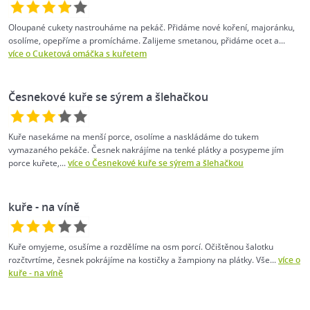
Oloupané cukety nastrouháme na pekáč. Přidáme nové koření, majoránku,
osolíme, opepříme a promícháme. Zalijeme smetanou, přidáme ocet a...
více o Cuketová omáčka s kuřetem
Česnekové kuře se sýrem a šlehačkou
Kuře nasekáme na menší porce, osolíme a naskládáme do tukem
vymazaného pekáče. Česnek nakrájíme na tenké plátky a posypeme jím
porce kuřete,...
více o Česnekové kuře se sýrem a šlehačkou
kuře - na víně
Kuře omyjeme, osušíme a rozdělíme na osm porcí. Očištěnou šalotku
rozčtvrtíme, česnek pokrájíme na kostičky a žampiony na plátky. Vše...
více o
kuře - na víně