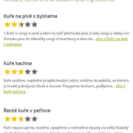
Kuře na pivě s bylinama
1.Kuře si umyji a osoli a dam na talíř plechovka piva si taky umyji a odleju sní
čtvrtuku piva do skleničky umyji si brambory a dam do...
více o Kuře na pivě
s bylinama
Kuře kachna
Kuře osolíme, naplníme propláchnutým zelím, vložíme do pekáče, ve kterém
je hrubě pokrájená cibule a česnek. Posypeme kmínem, podlijeme...
více o
Kuře kachna
Řecké kuře v peřince
Kuře naporcujeme, osolíme, opepříme a rozhodíme kousky na velký hluboký