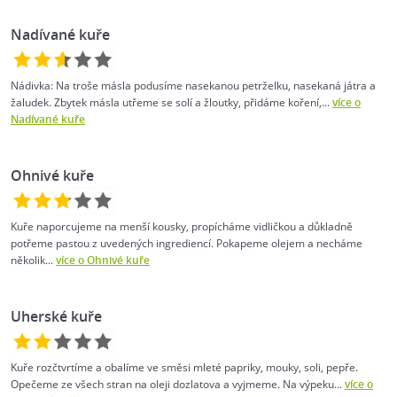
Nadívané kuře
Nádivka: Na troše másla podusíme nasekanou petrželku, nasekaná játra a
žaludek. Zbytek másla utřeme se solí a žloutky, přidáme koření,...
více o
Nadívané kuře
Ohnivé kuře
Kuře naporcujeme na menší kousky, propícháme vidličkou a důkladně
potřeme pastou z uvedených ingrediencí. Pokapeme olejem a necháme
několik...
více o Ohnivé kuře
Uherské kuře
Kuře rozčtvrtíme a obalíme ve směsi mleté papriky, mouky, soli, pepře.
Opečeme ze všech stran na oleji dozlatova a vyjmeme. Na výpeku...
více o