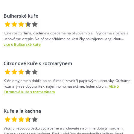
Bulharské kuře
Kuře rozčtvrtíme, osolíme a opečeme na olivovém oleji. Vyndáme z pánve a
uchováme v teple. Na pánev přidáme na kostičky nakrájenou anglickou...
více o Bulharské kuře
Citronové kuře s rozmarýnem
Kuře omyjeme a dobře ho osušíme (i zevnitř) papírovými ubrousky. Otrháme
rozmarýn ze dvou snítek, najemno ho nasekáme. Jeden citron...
více o
Citronové kuře s rozmarýnem
Kuře a la kachna
Větší chlebovou patku vydlabeme a vrchovatě naplníme dobrým sádlem.
Navrchu posypeme kmínem. Poté ji vložíme do nasoleného kuřete, které...