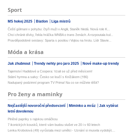
Sport
MS hokej 2025
Biatlon
Liga mistrů
Čeští gólmani v pohybu: čtyři muži v Anglii, Staněk hledá. Nová role K...
Chci chránit dívky, řekla hráčka WNBA o trans ženách. A rozpoutala kul...
Pravděpodobné sestavy: Sparta s posilou i Vojtou na hrotu. Lídr Slavie...
Móda a krása
Jak zhubnout
Trendy nehty pro jaro 2025
Nové make-up trendy
Tajemství Hadidové a Coopera: Vzali se už před měsícem!
Státní hymna a salvy: Česko se loučí s Knížákem (†86)
Nadupaný podzimní program TV Prima! Na co se můžete těšit?
Pro ženy a maminky
Nejčastější novoroční předsevzetí
Miminko a mráz
Jak vybírat
letní dovolenou
Plněné papriky s rajskou omáčkou
7 ikonických kousků, které vám budou slušet ve 20 i v 60 letech
Lenka Krobotová (49) vyrůstala mezi umělci - Uznání si musela vydobýt....