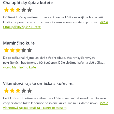
Chalupářský špíz z kuřete
Očištěné kuře vykostíme, z masa stáhneme kůži a nakrájíme ho na větší
kostky. Připravíme si oprané hlavičky žampionů a čerstvou papriku...
více o
Chalupářský špíz z kuřete
Maminčino kuře
Do pekáčku nakrájíme asi dvě střední cibule, dva hrnky čerstvých
pokrájených hub (mohou být i sušené). Dále vložíme kuře na dvě půlky,...
více o Maminčino kuře
Víkendová rajská omáčka s kuřecím…
Celé kuře rozčtvrtíme a stáhneme z kůže, maso mírně nasolíme. Do vroucí
vody přidáme takto lehounce nasolené kuřecí maso. Přidáme nové...
více o
Víkendová rajská omáčka s kuřecím masem