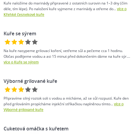
Kuře naložíme do marinády připravené z ostatních surovin na 1–⁠3 dny (čím
déle, tím lépe). Po naložení kuře vyjmeme z marinády a otřeme do...
více o
Křehké česnekové kuře
Kuře se sýrem
Na kuře nasypeme grilovací koření, vetřeme sůl a pečeme cca 1 hodinu.
Občas podlijeme vodou a asi 15 minut před dokončením dáme na kuře sýr....
více o Kuře se sýrem
Výborné grilované kuře
Připravíme silný roztok soli s vodou a mícháme, až se sůl rozpustí. Kuře den
před grilováním propícháme injekční stříkačkou naplněnou tímto...
více o
Výborné grilované kuře
Cuketová omáčka s kuřetem