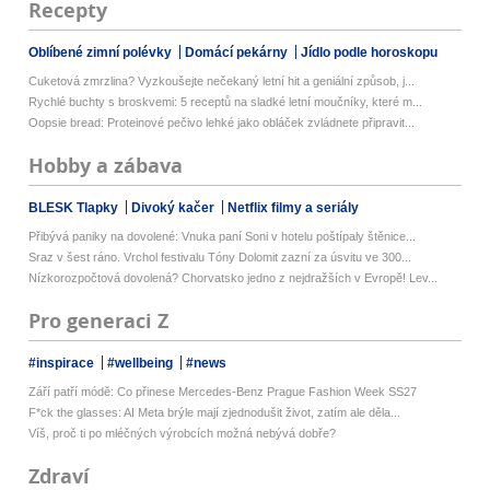
Recepty
Oblíbené zimní polévky
Domácí pekárny
Jídlo podle horoskopu
Cuketová zmrzlina? Vyzkoušejte nečekaný letní hit a geniální způsob, j...
Rychlé buchty s broskvemi: 5 receptů na sladké letní moučníky, které m...
Oopsie bread: Proteinové pečivo lehké jako obláček zvládnete připravit...
Hobby a zábava
BLESK Tlapky
Divoký kačer
Netflix filmy a seriály
Přibývá paniky na dovolené: Vnuka paní Soni v hotelu poštípaly štěnice...
Sraz v šest ráno. Vrchol festivalu Tóny Dolomit zazní za úsvitu ve 300...
Nízkorozpočtová dovolená? Chorvatsko jedno z nejdražších v Evropě! Lev...
Pro generaci Z
#inspirace
#wellbeing
#news
Září patří módě: Co přinese Mercedes-Benz Prague Fashion Week SS27
F*ck the glasses: AI Meta brýle mají zjednodušit život, zatím ale děla...
Víš, proč ti po mléčných výrobcích možná nebývá dobře?
Zdraví