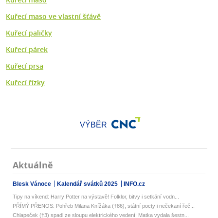
Kuřecí maso ve vlastní šťávě
Kuřecí paličky
Kuřecí párek
Kuřecí prsa
Kuřecí řízky
VÝBĚR
Aktuálně
Blesk Vánoce
Kalendář svátků 2025
INFO.cz
Tipy na víkend: Harry Potter na výstavě! Folklor, bitvy i setkání vodn...
PŘÍMÝ PŘENOS: Pohřeb Milana Knížáka (†86), státní pocty i nečekaní řeč...
Chlapeček (†3) spadl ze sloupu elektrického vedení: Matka vydala šestn...