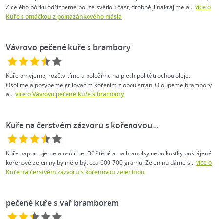
Z celého pórku odřízneme pouze světlou část, drobně ji nakrájíme a...
více o
Kuře s omáčkou z pomazánkového másla
Vávrovo pečené kuře s brambory
Kuře omyjeme, rozčtvrtíme a položíme na plech politý trochou oleje.
Osolíme a posypeme grilovacím kořením z obou stran. Oloupeme brambory
a...
více o Vávrovo pečené kuře s brambory
Kuře na čerstvém zázvoru s kořenovou…
Kuře naporcujeme a osolíme. Očištěné a na hranolky nebo kostky pokrájené
kořenové zeleniny by mělo být cca 600-700 gramů. Zeleninu dáme s...
více o
Kuře na čerstvém zázvoru s kořenovou zeleninou
pečené kuře s vař bramborem