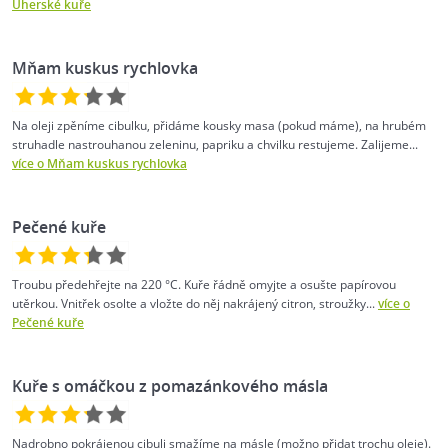
Uherské kuře
Mňam kuskus rychlovka
Na oleji zpěníme cibulku, přidáme kousky masa (pokud máme), na hrubém
struhadle nastrouhanou zeleninu, papriku a chvilku restujeme. Zalijeme...
více o Mňam kuskus rychlovka
Pečené kuře
Troubu předehřejte na 220 °C. Kuře řádně omyjte a osušte papírovou
utěrkou. Vnitřek osolte a vložte do něj nakrájený citron, stroužky...
více o
Pečené kuře
Kuře s omáčkou z pomazánkového másla
Nadrobno pokrájenou cibuli smažíme na másle (možno přidat trochu oleje).