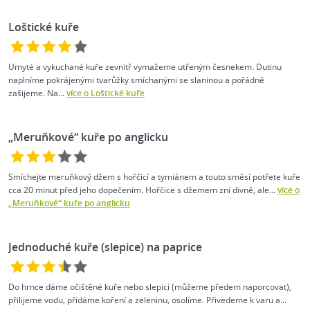
Loštické kuře
Umyté a vykuchané kuře zevnitř vymažeme utřeným česnekem. Dutinu
naplníme pokrájenými tvarůžky smíchanými se slaninou a pořádně
zašijeme. Na...
více o Loštické kuře
„Meruňkové“ kuře po anglicku
Smíchejte meruňkový džem s hořčicí a tymiánem a touto směsí potřete kuře
cca 20 minut před jeho dopečením. Hořčice s džemem zní divně, ale...
více o
„Meruňkové“ kuře po anglicku
Jednoduché kuře (slepice) na paprice
Do hrnce dáme očištěné kuře nebo slepici (můžeme předem naporcovat),
přilijeme vodu, přidáme koření a zeleninu, osolíme. Přivedeme k varu a...