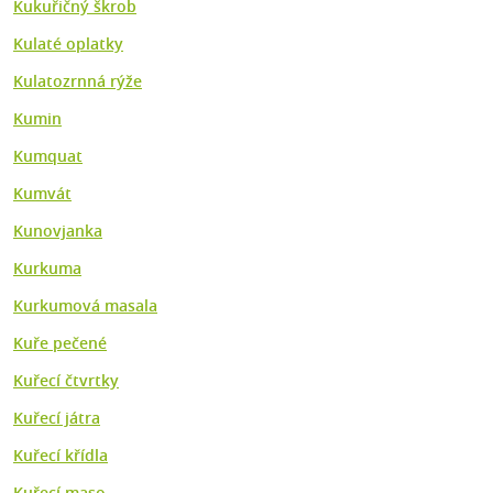
Kukuřičný škrob
Kulaté oplatky
Kulatozrnná rýže
Kumin
Kumquat
Kumvát
Kunovjanka
Kurkuma
Kurkumová masala
Kuře pečené
Kuřecí čtvrtky
Kuřecí játra
Kuřecí křídla
Kuřecí maso