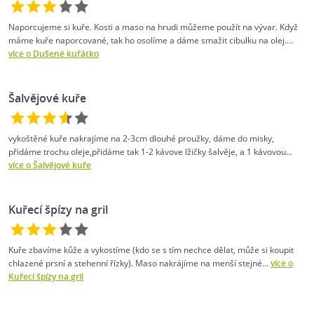
Naporcujeme si kuře. Kosti a maso na hrudi můžeme použít na vývar. Když
máme kuře naporcované, tak ho osolíme a dáme smažit cibulku na olej....
více o Dušené kuřátko
Šalvějové kuře
vykoštěné kuře nakrajíme na 2-3cm dlouhé proužky, dáme do misky,
přidáme trochu oleje,přidáme tak 1-2 kávove lžičky šalvěje, a 1 kávovou...
více o Šalvějové kuře
Kuřecí špízy na gril
Kuře zbavíme kůže a vykostíme (kdo se s tím nechce dělat, může si koupit
chlazené prsní a stehenní řízky). Maso nakrájíme na menší stejné...
více o
Kuřecí špízy na gril