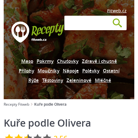
Fitweb.cz
Maso
Pokrmy
Chuťovky
Zdravě i chutně
Přílohy
Moučníky
Nápoje
Polévky
Ostatní
Rýže
Těstoviny
Zeleninové
Mléčné
Recepty Fitweb
Kuře podle Olivera
Kuře podle Olivera