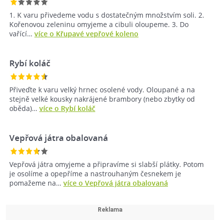
1. K varu přivedeme vodu s dostatečným množstvím soli. 2.
Kořenovou zeleninu omyjeme a cibuli oloupeme. 3. Do
vařící…
více o Křupavé vepřové koleno
Rybí koláč
Přiveďte k varu velký hrnec osolené vody. Oloupané a na
stejně velké kousky nakrájené brambory (nebo zbytky od
oběda)…
více o Rybí koláč
Vepřová játra obalovaná
Vepřová játra omyjeme a připravíme si slabší plátky. Potom
je osolíme a opepříme a nastrouhaným česnekem je
pomažeme na…
více o Vepřová játra obalovaná