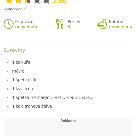
2.56
hodnoceno:
9
Příprava:
Porce:
Kalorie:
neuvedeno
4
neuvedeno
Suroviny
1
ks kuře
máslo
1
špetka sůl
1
ks citron
1
špetka rozmarýn
čerstvý nebo sušený
1
ks citronová šťáva