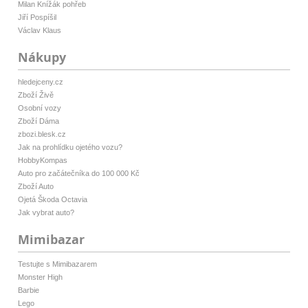
Milan Knížák pohřeb
Jiří Pospíšil
Václav Klaus
Nákupy
hledejceny.cz
Zboží Živě
Osobní vozy
Zboží Dáma
zbozi.blesk.cz
Jak na prohlídku ojetého vozu?
HobbyKompas
Auto pro začátečníka do 100 000 Kč
Zboží Auto
Ojetá Škoda Octavia
Jak vybrat auto?
Mimibazar
Testujte s Mimibazarem
Monster High
Barbie
Lego