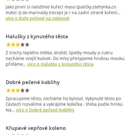
Jako první si naložíme kuřecí maso (paličky,stehýnka,co
máte:-)) do marinády (recept je i na zadní straně koření…
více o Kuře pečené na zelenině
Halušky z kynutého těsta
Z trochy teplého mléka, droždí, špetky mouky a cukru
necháme vzejít kvásek. Do mísy přesypeme hrubou mouku,
přidáme…
více o Halušky z kynutého těsta
Dobré pečené koblihy
Zpracujeme těsto, necháme ho kynout. Vykynuté těsto po
částech rozválíme a vykrájíme kolečka - třeba podle hrnku.
Na…
více o Dobré pečené koblihy
Křupavé vepřové koleno