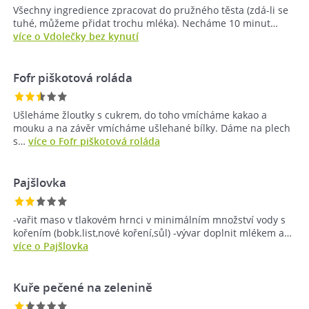
Všechny ingredience zpracovat do pružného těsta (zdá-li se
tuhé, můžeme přidat trochu mléka). Necháme 10 minut…
více o Vdolečky bez kynutí
Fofr piškotová roláda
Ušleháme žloutky s cukrem, do toho vmícháme kakao a
mouku a na závěr vmícháme ušlehané bílky. Dáme na plech
s…
více o Fofr piškotová roláda
Pajšlovka
-vařit maso v tlakovém hrnci v minimálním množství vody s
kořením (bobk.list,nové koření,sůl) -vývar doplnit mlékem a…
více o Pajšlovka
Kuře pečené na zelenině