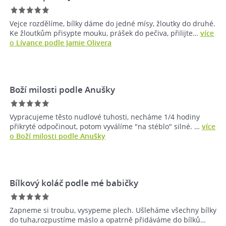
Vejce rozdělíme, bílky dáme do jedné mísy, žloutky do druhé.
Ke žloutkům přisypte mouku, prášek do pečiva, přilijte…
více
o Lívance podle Jamie Olivera
Boží milosti podle Anušky
Vypracujeme těsto nudlové tuhosti, necháme 1/4 hodiny
přikryté odpočinout, potom vyválíme "na stéblo" silné. …
více
o Boží milosti podle Anušky
Bílkový koláč podle mé babičky
Zapneme si troubu, vysypeme plech. Ušleháme všechny bílky
do tuha,rozpustíme máslo a opatrně přidáváme do bílků…