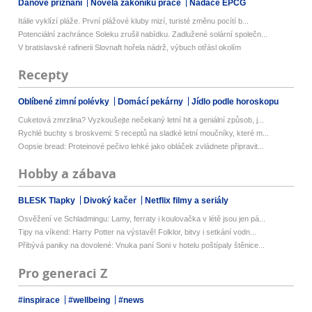
Daňové přiznání
Novela zákoníku práce
Nadace EPCG
Itálie vyklízí pláže. První plážové kluby mizí, turisté změnu pocítí b...
Potenciální zachránce Soleku zrušil nabídku. Zadlužené solární společn...
V bratislavské rafinerii Slovnaft hořela nádrž, výbuch otřásl okolím
Recepty
Oblíbené zimní polévky
Domácí pekárny
Jídlo podle horoskopu
Cuketová zmrzlina? Vyzkoušejte nečekaný letní hit a geniální způsob, j...
Rychlé buchty s broskvemi: 5 receptů na sladké letní moučníky, které m...
Oopsie bread: Proteinové pečivo lehké jako obláček zvládnete připravit...
Hobby a zábava
BLESK Tlapky
Divoký kačer
Netflix filmy a seriály
Osvěžení ve Schladmingu: Lamy, ferraty i koulovačka v létě jsou jen pá...
Tipy na víkend: Harry Potter na výstavě! Folklor, bitvy i setkání vodn...
Přibývá paniky na dovolené: Vnuka paní Soni v hotelu poštípaly štěnice...
Pro generaci Z
#inspirace
#wellbeing
#news