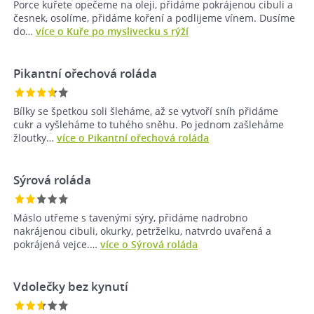
Porce kuřete opečeme na oleji, přidáme pokrájenou cibuli a
česnek, osolíme, přidáme koření a podlijeme vínem. Dusíme
do…
více o Kuře po myslivecku s rýží
Pikantní ořechová roláda
Bílky se špetkou soli šleháme, až se vytvoří sníh přidáme
cukr a vyšleháme to tuhého sněhu. Po jednom zašleháme
žloutky…
více o Pikantní ořechová roláda
Sýrová roláda
Máslo utřeme s tavenými sýry, přidáme nadrobno
nakrájenou cibuli, okurky, petrželku, natvrdo uvařená a
pokrájená vejce.…
více o Sýrová roláda
Vdolečky bez kynutí