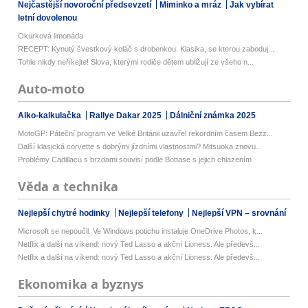
Nejčastější novoroční předsevzetí
Miminko a mráz
Jak vybírat
letní dovolenou
Okurková limonáda
RECEPT: Kynutý švestkový koláč s drobenkou. Klasika, se kterou zaboduj...
Tohle nikdy neříkejte! Slova, kterými rodiče dětem ubližují ze všeho n...
Auto-moto
Alko-kalkulačka
Rallye Dakar 2025
Dálniční známka 2025
MotoGP: Páteční program ve Velké Británii uzavřel rekordním časem Bezz...
Další klasická corvette s dobrými jízdními vlastnostmi? Mitsuoka znovu...
Problémy Cadillacu s brzdami souvisí podle Bottase s jejich chlazením
Věda a technika
Nejlepší chytré hodinky
Nejlepší telefony
Nejlepší VPN – srovnání
Microsoft se nepoučil. Ve Windows potichu instaluje OneDrive Photos, k...
Netflix a další na víkend: nový Ted Lasso a akční Lioness. Ale předevš...
Netflix a další na víkend: nový Ted Lasso a akční Lioness. Ale předevš...
Ekonomika a byznys