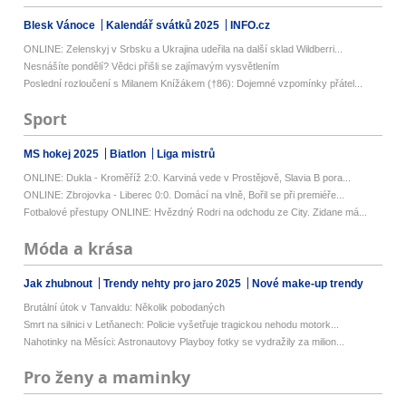
Blesk Vánoce
Kalendář svátků 2025
INFO.cz
ONLINE: Zelenskyj v Srbsku a Ukrajina udeřila na další sklad Wildberri...
Nesnášíte pondělí? Vědci přišli se zajímavým vysvětlením
Poslední rozloučení s Milanem Knížákem (†86): Dojemné vzpomínky přátel...
Sport
MS hokej 2025
Biatlon
Liga mistrů
ONLINE: Dukla - Kroměříž 2:0. Karviná vede v Prostějově, Slavia B pora...
ONLINE: Zbrojovka - Liberec 0:0. Domácí na vlně, Bořil se při premiéře...
Fotbalové přestupy ONLINE: Hvězdný Rodri na odchodu ze City. Zidane má...
Móda a krása
Jak zhubnout
Trendy nehty pro jaro 2025
Nové make-up trendy
Brutální útok v Tanvaldu: Několik pobodaných
Smrt na silnici v Letňanech: Policie vyšetřuje tragickou nehodu motork...
Nahotinky na Měsíci: Astronautovy Playboy fotky se vydražily za milion...
Pro ženy a maminky