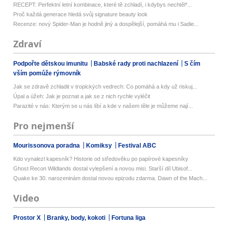
RECEPT: Perfektní letní kombinace, které tě zchladí, i kdybys nechtěl*...
Proč každá generace hledá svůj signature beauty look
Recenze: nový Spider-Man je hodně jiný a dospělejší, pomáhá mu i Sadie...
Zdraví
Podpořte dětskou imunitu
Babské rady proti nachlazení
S čím
vším pomůže rýmovník
Jak se zdravě zchladit v tropických vedrech: Co pomáhá a kdy už riskuj...
Úpal a úžeh: Jak je poznat a jak se z nich rychle vyléčit
Parazité v nás: Kterým se u nás líbí a kde v našem těle je můžeme nají...
Pro nejmenší
Mourissonova poradna
Komiksy
Festival ABC
Kdo vynalezl kapesník? Historie od středověku po papírové kapesníky
Ghost Recon Wildlands dostal vylepšení a novou misi. Starší díl Ubisof...
Quake ke 30. narozeninám dostal novou epizodu zdarma. Dawn of the Mach...
Video
Prostor X
Branky, body, kokoti
Fortuna liga