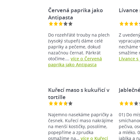
Červená paprika jako
Lívance 
Antipasta
Do rozehřáté trouby na plech
Z uvedený
(vysoký stupeň) dáme celé
vypracuje
papriky a pečeme, dokud
necháme v
nazačnou černat. Párkrát
smažíme n
otočíme.…
více o Červená
Lívance s 
paprika jako Antipasta
Kuřecí maso s kukuřicí v
Jablečné
tortille
Najemno nasekáme papričky a
01) Do m
česnek. Kuřecí maso nakrájíme
smíchano
na menší kostičky, posolíme,
pečiva, o
popepříme a zprudka
a mléko. 
osmažíme na…
více o Kuřecí
jablka a 