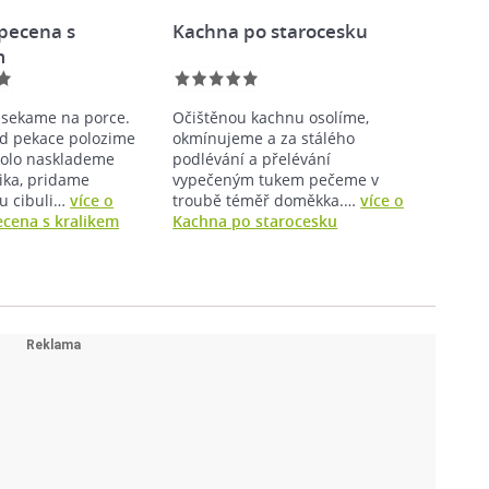
pecena s
Kachna po starocesku
m
ozsekame na porce.
Očištěnou kachnu osolíme,
d pekace polozime
okmínujeme a za stálého
olo nasklademe
podlévání a přelévání
lika, pridame
vypečeným tukem pečeme v
u cibuli…
více o
troubě téměř doměkka.…
více o
cena s kralikem
Kachna po starocesku