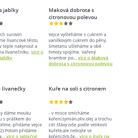
s jablky
Maková dobrota s
citronovou polevou
ch surovin
Vejce vyšleháme s cukrem a
me lívancové těsto,
vanilkovým cukrem do pěny.
 teple nakynout a
Smetanu ušleháme a obě
a lívanečníku.
více o
hmoty spojíme. Vařený
jablky
brambor po…
více o Maková
dobrota s citronovou polevou
 lívanečky
Kuře na soli s citronem
ísy dáme mouku
- v misce smícháme
u s práškem do
koření,tymián,oliv.olej a trochu
solíme, přidáme vejce
citr.šťávy (vše podle velikosti
02) Potom přidáme
kuřete,ale nebojte se
na…
více o Jablečné
koření,tím,že…
více o Kuře na