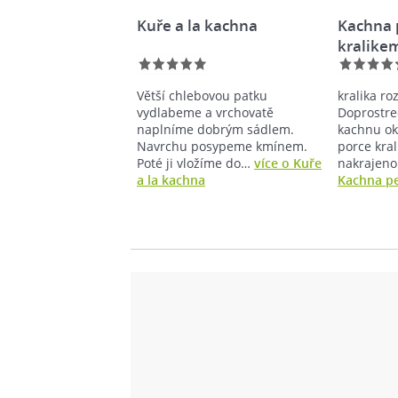
Kuře a la kachna
Kachna 
kralike
Větší chlebovou patku
kralika r
vydlabeme a vrchovatě
Doprostre
naplníme dobrým sádlem.
kachnu ok
Navrchu posypeme kmínem.
porce kra
Poté ji vložíme do…
více o Kuře
nakrajeno
a la kachna
Kachna pe