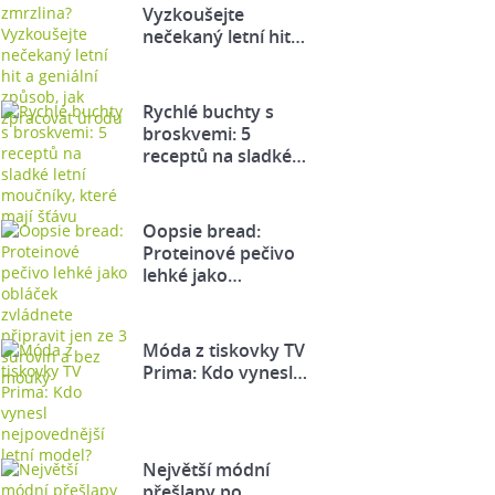
Vyzkoušejte
nečekaný letní hit…
Rychlé buchty s
broskvemi: 5
receptů na sladké…
Oopsie bread:
Proteinové pečivo
lehké jako…
Móda z tiskovky TV
Prima: Kdo vynesl…
Největší módní
přešlapy po