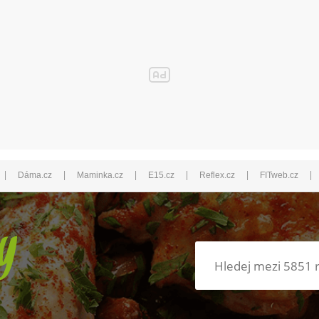
|
|
|
|
|
|
Dáma.cz
Maminka.cz
E15.cz
Reflex.cz
FITweb.cz