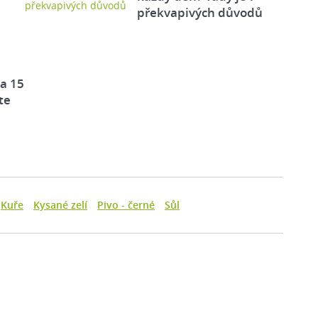
překvapivých důvodů
za 15
te
Kuře
Kysané zelí
Pivo - černé
Sůl