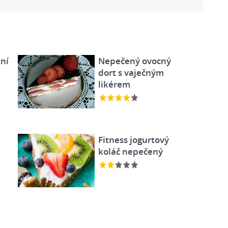
ní
Nepečený ovocný
dort s vaječným
likérem
Fitness jogurtový
koláč nepečený