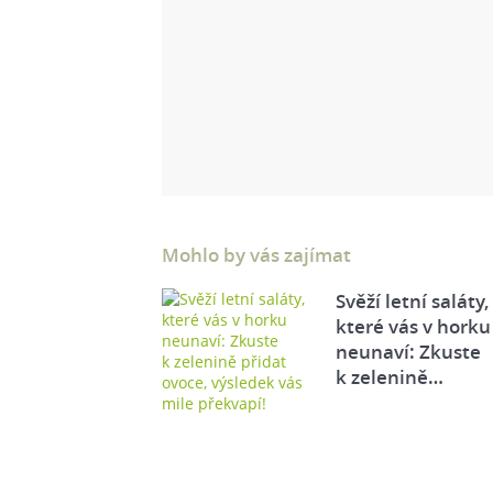
Mohlo by vás zajímat
Svěží letní saláty,
které vás v horku
neunaví: Zkuste
k zelenině…