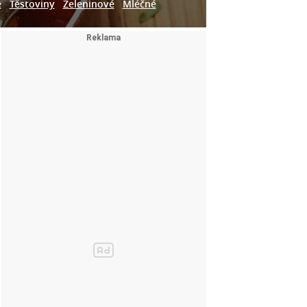
e
Těstoviny
Zeleninové
Mléčné