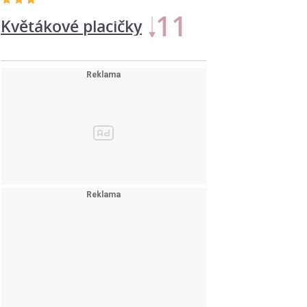
11
Květákové placičky