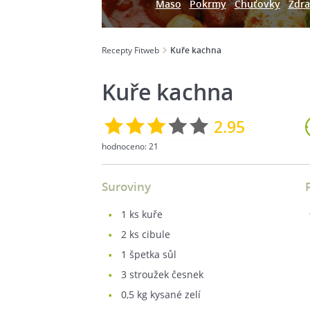
Maso
Pokrmy
Chuťovky
Zdra
Recepty Fitweb
Kuře kachna
Kuře kachna
2.95
hodnoceno:
21
Suroviny
1
ks kuře
2
ks cibule
1
špetka sůl
3
stroužek česnek
0,5
kg kysané zelí