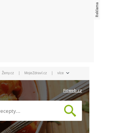
|
|
Ženy.cz
MojeZdraví.cz
více
Fitweb.cz