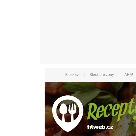
|
|
Blesk.cz
Blesk pro ženy
AHA!