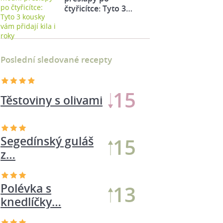
čtyřicítce: Tyto 3…
Poslední sledované recepty
15
Těstoviny s olivami
Segedínský guláš
15
z…
Polévka s
13
knedlíčky…