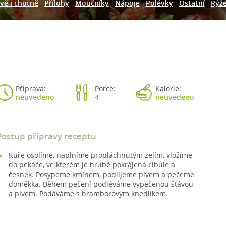
vě i chutně
Přílohy
Moučníky
Nápoje
Polévky
Ostatní
Rýž
Příprava:
Porce:
Kalorie:
neuvedeno
4
neuvedeno
Postup přípravy receptu
Kuře osolíme, naplníme propláchnutým zelím, vložíme
do pekáče, ve kterém je hrubě pokrájená cibule a
česnek. Posypeme kmínem, podlijeme pivem a pečeme
doměkka. Během pečení podléváme vypečenou šťávou
a pivem. Podáváme s bramborovým knedlíkem.