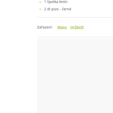
1
špetka kmín
2
dl pivo - černé
Zařazení:
Maso
Drůbeží