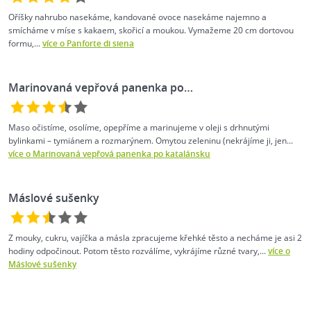
Oříšky nahrubo nasekáme, kandované ovoce nasekáme najemno a
smícháme v míse s kakaem, skořicí a moukou. Vymažeme 20 cm dortovou
formu,...
více o Panforte di siena
Marinovaná vepřová panenka po…
Maso očistíme, osolíme, opepříme a marinujeme v oleji s drhnutými
bylinkami – tymiánem a rozmarýnem. Omytou zeleninu (nekrájíme ji, jen...
více o Marinovaná vepřová panenka po katalánsku
Máslové sušenky
Z mouky, cukru, vajíčka a másla zpracujeme křehké těsto a necháme je asi 2
hodiny odpočinout. Potom těsto rozválíme, vykrájíme různé tvary,...
více o
Máslové sušenky