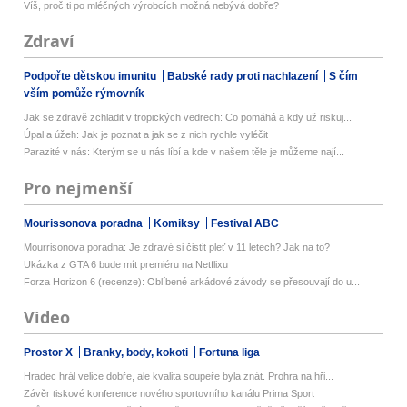
Víš, proč ti po mléčných výrobcích možná nebývá dobře?
Zdraví
Podpořte dětskou imunitu
Babské rady proti nachlazení
S čím
vším pomůže rýmovník
Jak se zdravě zchladit v tropických vedrech: Co pomáhá a kdy už riskuj...
Úpal a úžeh: Jak je poznat a jak se z nich rychle vyléčit
Parazité v nás: Kterým se u nás líbí a kde v našem těle je můžeme nají...
Pro nejmenší
Mourissonova poradna
Komiksy
Festival ABC
Mourrisonova poradna: Je zdravé si čistit pleť v 11 letech? Jak na to?
Ukázka z GTA 6 bude mít premiéru na Netflixu
Forza Horizon 6 (recenze): Oblíbené arkádové závody se přesouvají do u...
Video
Prostor X
Branky, body, kokoti
Fortuna liga
Hradec hrál velice dobře, ale kvalita soupeře byla znát. Prohra na hři...
Závěr tiskové konference nového sportovního kanálu Prima Sport