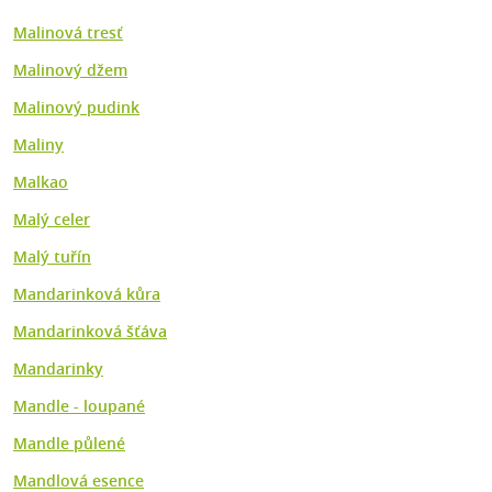
Malinová tresť
Malinový džem
Malinový pudink
Maliny
Malkao
Malý celer
Malý tuřín
Mandarinková kůra
Mandarinková šťáva
Mandarinky
Mandle - loupané
Mandle půlené
Mandlová esence