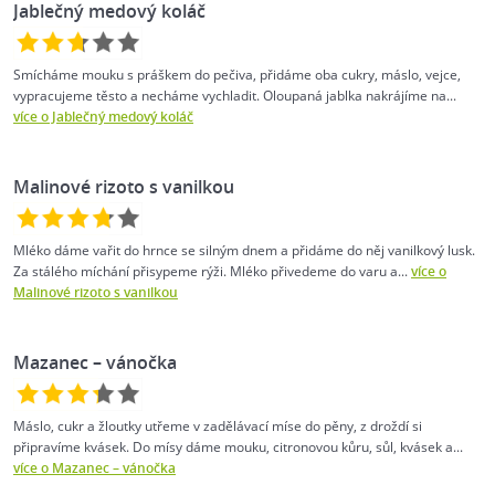
Jablečný medový koláč
Smícháme mouku s práškem do pečiva, přidáme oba cukry, máslo, vejce,
vypracujeme těsto a necháme vychladit. Oloupaná jablka nakrájíme na...
více o Jablečný medový koláč
Malinové rizoto s vanilkou
Mléko dáme vařit do hrnce se silným dnem a přidáme do něj vanilkový lusk.
Za stálého míchání přisypeme rýži. Mléko přivedeme do varu a...
více o
Malinové rizoto s vanilkou
Mazanec –⁠ vánočka
Máslo, cukr a žloutky utřeme v zadělávací míse do pěny, z droždí si
připravíme kvásek. Do mísy dáme mouku, citronovou kůru, sůl, kvásek a...
více o Mazanec –⁠ vánočka