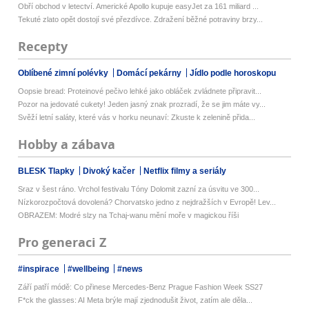
Obří obchod v letectví. Americké Apollo kupuje easyJet za 161 miliard ...
Tekuté zlato opět dostojí své přezdívce. Zdražení běžné potraviny brzy...
Recepty
Oblíbené zimní polévky
Domácí pekárny
Jídlo podle horoskopu
Oopsie bread: Proteinové pečivo lehké jako obláček zvládnete připravit...
Pozor na jedovaté cukety! Jeden jasný znak prozradí, že se jim máte vy...
Svěží letní saláty, které vás v horku neunaví: Zkuste k zelenině přida...
Hobby a zábava
BLESK Tlapky
Divoký kačer
Netflix filmy a seriály
Sraz v šest ráno. Vrchol festivalu Tóny Dolomit zazní za úsvitu ve 300...
Nízkorozpočtová dovolená? Chorvatsko jedno z nejdražších v Evropě! Lev...
OBRAZEM: Modré slzy na Tchaj-wanu mění moře v magickou říši
Pro generaci Z
#inspirace
#wellbeing
#news
Září patří módě: Co přinese Mercedes-Benz Prague Fashion Week SS27
F*ck the glasses: AI Meta brýle mají zjednodušit život, zatím ale děla...