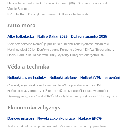
Hlasatelka a moderátorka Saskia Burešová (80) - Smrt manžela ji zdrtil...
Veggie Burritos
KVÍZ: Rafťáci. Otestujte své znalosti kultovní letní komedie
Auto-moto
Alko-kalkulačka
Rallye Dakar 2025
Dálniční známka 2025
Více než polovina Němců je pro zrušení neomezené rychlosti. Vláda řekl...
Manthey slaví 30 let: Dopřejte svému Porsche závodní DNA z Nürburgring...
Dacia, Ford i Suzuki zastavují linky. Vyschlý Dunaj drtí energetiku Ba...
Věda a technika
Nejlepší chytré hodinky
Nejlepší telefony
Nejlepší VPN – srovnání
Co dělat, když ztratíte mobil na dovolené? Je potřeba znát číslo IMEI ...
Nečekejte na Android 17. Už teď si můžete ty nejlepší funkce vyzkoušet...
Synology má „novou“ řadu NASů. Modely Neo+ lákají výkonem, SSD a vyměn...
Ekonomika a byznys
Daňové přiznání
Novela zákoníku práce
Nadace EPCG
Jedna česká iluze se právě rozpadá. Zelená transformace je pojistkou p...