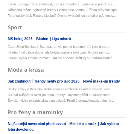
Ebola v Kongu může zmutovat, varují zdravotníci. Epidemie je prý druhá...
Německá média: Výbušný dron v Lipsku nesl Semtex. Případ převzala spol...
Teroristický útok Rusů v Lipsku!? Dron s výbušninou se našel u Antonov...
Sport
MS hokej 2025
Biatlon
Liga mistrů
Zadražil po Besiktasi: Štve nás to. Ale pokud budeme hrát jako dnes......
Hradec hrál velice dobře, ale kvalita soupeře byla znát. Prohra na hři...
Kozlovi vyšla změna formace: Takhle chceme hrát! Výhru zařídili sváteč...
Móda a krása
Jak zhubnout
Trendy nehty pro jaro 2025
Nové make-up trendy
Šmiky šmiky u Bereniky. Kohoutová se rozhodla zásadně změnit účes
Kuchař Kašpárek slavil po boku krásky: Dojemné přání k narozeninám
Šokující video ukazuje zkázu na palubě: Prudký propad letadla o desítk...
Pro ženy a maminky
Nejčastější novoroční předsevzetí
Miminko a mráz
Jak vybírat
letní dovolenou