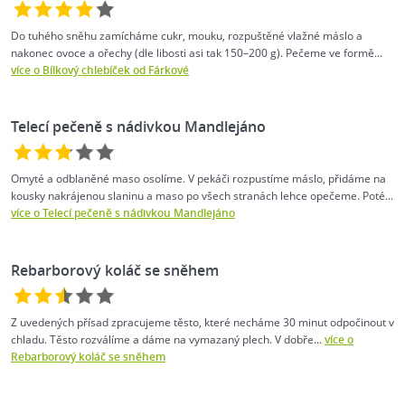
Do tuhého sněhu zamícháme cukr, mouku, rozpuštěné vlažné máslo a
nakonec ovoce a ořechy (dle libosti asi tak 150–200 g). Pečeme ve formě...
více o Bílkový chlebíček od Fárkové
Telecí pečeně s nádivkou Mandlejáno
Omyté a odblaněné maso osolíme. V pekáči rozpustíme máslo, přidáme na
kousky nakrájenou slaninu a maso po všech stranách lehce opečeme. Poté...
více o Telecí pečeně s nádivkou Mandlejáno
Rebarborový koláč se sněhem
Z uvedených přísad zpracujeme těsto, které necháme 30 minut odpočinout v
chladu. Těsto rozválíme a dáme na vymazaný plech. V dobře...
více o
Rebarborový koláč se sněhem