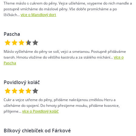
Třeme máslo s cukrem do pěny. Vejce ušleháme, vsypeme do nich mandle a
postupně vmícháme do máslové pěny. Vše dobře promícháme a po
lžičkách...
více o Mandlový dort
Pascha
Máslo vyšleháme do pěny se solí, vejci a smetanou. Postupně přidáváme
tvaroh. Hmotu vložíme do většího kastrolu a za stálého míchání...
více o
Pascha
Povidlový koláč
Cukr a vejce utřeme do pěny, přidáme nakrájenou změklou Heru a
ušleháme do spojení. Do hmoty přesijeme mouku, přidáme kvasnice,
přilijeme...
více o Povidlový koláč
Bílkový chlebíček od Fárkové