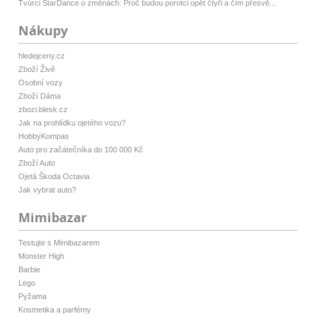
Tvůrci StarDance o změnách: Proč budou porotci opět čtyři a čím přesvě...
Nákupy
hledejceny.cz
Zboží Živě
Osobní vozy
Zboží Dáma
zbozi.blesk.cz
Jak na prohlídku ojetého vozu?
HobbyKompas
Auto pro začátečníka do 100 000 Kč
Zboží Auto
Ojetá Škoda Octavia
Jak vybrat auto?
Mimibazar
Testujte s Mimibazarem
Monster High
Barbie
Lego
Pyžama
Kosmetika a parfémy