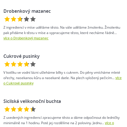
Drobenkový mazanec
Z ingrediencí v míse uděláme těsto. Na vále uděláme žmolenku. Žmolenku
pak přidáme k těstu v míse a vypracujeme těsto, které necháme řádně...
více o Drobenkový mazanec
Cukrové pusinky
V kotlíku ve vodní lázni ušleháme bílky s cukrem. Do pěny vmícháme mleté
ořechy, nasekanou kůru a nasekané datle. Na plech vyložený pečicím...
více
o Cukrové pusinky
Sicilská velikonoční buchta
Z uvedených ingrediencí zpracujeme těsto a dáme odpočinout do ledničky
minimálně na 1 hodinu. Poté jej rozdělíme na 2 poloviny. Jednu...
více o