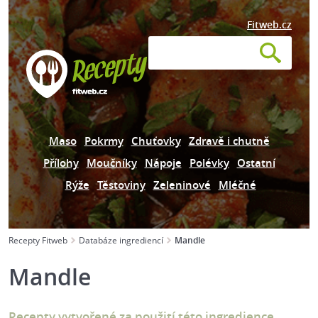
Fitweb.cz
Maso
Pokrmy
Chuťovky
Zdravě i chutně
Přílohy
Moučníky
Nápoje
Polévky
Ostatní
Rýže
Těstoviny
Zeleninové
Mléčné
Recepty Fitweb
Databáze ingrediencí
Mandle
Mandle
Recepty vytvořené za použití této ingredience