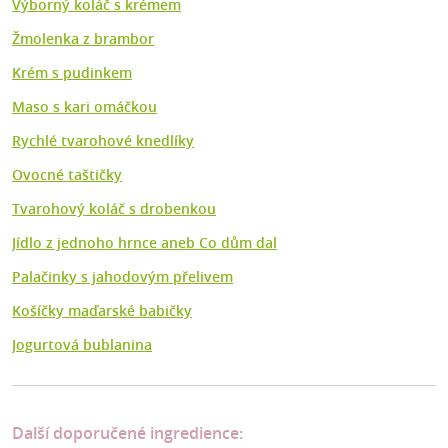
Výborný koláč s krémem
Žmolenka z brambor
Krém s pudinkem
Maso s kari omáčkou
Rychlé tvarohové knedlíky
Ovocné taštičky
Tvarohový koláč s drobenkou
Jídlo z jednoho hrnce aneb Co dům dal
Palačinky s jahodovým přelivem
Košíčky maďarské babičky
Jogurtová bublanina
Další doporučené ingredience: