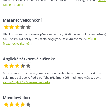
Dáme do lednice asi na hodinu ztuhnout. Pak tvoříme kuličky, dovnitř...
více o
Koule Raffaelo
Mazanec velikonoční
Hladkou mouku prosejeme přes síto do mísy. Přidáme sůl, cukr a rozpuštěný
tuk – nesmí být horký, jinak těsto nevykyne. Dále vmícháme 2...
více o
Mazanec velikonoční
Anglické zázvorové sušenky
Mouku, koření a sůl prosijeme přes síto, prohněteme s máslem, přidáme
cukr, med a žloutek. Podle potřeby přidáme ještě med nebo máslo, aby...
více o Anglické zázvorové sušenky
Mandlový dort