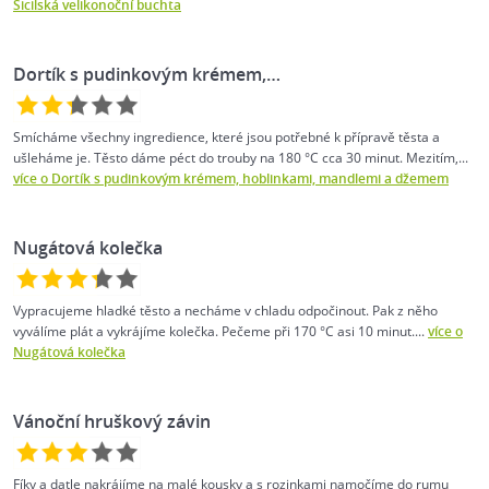
Sicilská velikonoční buchta
Dortík s pudinkovým krémem,…
Smícháme všechny ingredience, které jsou potřebné k přípravě těsta a
ušleháme je. Těsto dáme péct do trouby na 180 °C cca 30 minut. Mezitím,...
více o Dortík s pudinkovým krémem, hoblinkami, mandlemi a džemem
Nugátová kolečka
Vypracujeme hladké těsto a necháme v chladu odpočinout. Pak z něho
vyválíme plát a vykrájíme kolečka. Pečeme při 170 °C asi 10 minut....
více o
Nugátová kolečka
Vánoční hruškový závin
Fíky a datle nakrájíme na malé kousky a s rozinkami namočíme do rumu