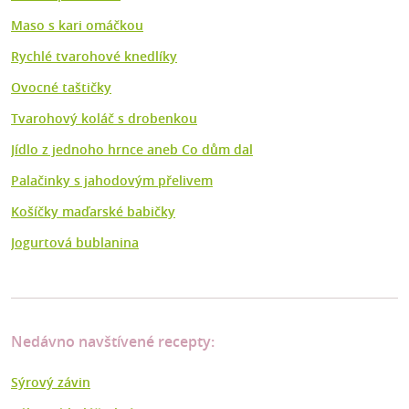
Maso s kari omáčkou
Rychlé tvarohové knedlíky
Ovocné taštičky
Tvarohový koláč s drobenkou
Jídlo z jednoho hrnce aneb Co dům dal
Palačinky s jahodovým přelivem
Košíčky maďarské babičky
Jogurtová bublanina
Nedávno navštívené recepty:
Sýrový závin