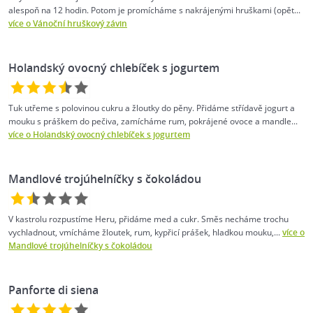
alespoň na 12 hodin. Potom je promícháme s nakrájenými hruškami (opět...
více o Vánoční hruškový závin
Holandský ovocný chlebíček s jogurtem
Tuk utřeme s polovinou cukru a žloutky do pěny. Přidáme střídavě jogurt a
mouku s práškem do pečiva, zamícháme rum, pokrájené ovoce a mandle...
více o Holandský ovocný chlebíček s jogurtem
Mandlové trojúhelníčky s čokoládou
V kastrolu rozpustíme Heru, přidáme med a cukr. Směs necháme trochu
vychladnout, vmícháme žloutek, rum, kypřicí prášek, hladkou mouku,...
více o
Mandlové trojúhelníčky s čokoládou
Panforte di siena