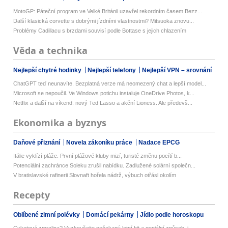
MotoGP: Páteční program ve Velké Británii uzavřel rekordním časem Bezz...
Další klasická corvette s dobrými jízdními vlastnostmi? Mitsuoka znovu...
Problémy Cadillacu s brzdami souvisí podle Bottase s jejich chlazením
Věda a technika
Nejlepší chytré hodinky
Nejlepší telefony
Nejlepší VPN – srovnání
ChatGPT teď neunavíte. Bezplatná verze má neomezený chat a lepší model...
Microsoft se nepoučil. Ve Windows potichu instaluje OneDrive Photos, k...
Netflix a další na víkend: nový Ted Lasso a akční Lioness. Ale předevš...
Ekonomika a byznys
Daňové přiznání
Novela zákoníku práce
Nadace EPCG
Itálie vyklízí pláže. První plážové kluby mizí, turisté změnu pocítí b...
Potenciální zachránce Soleku zrušil nabídku. Zadlužené solární společn...
V bratislavské rafinerii Slovnaft hořela nádrž, výbuch otřásl okolím
Recepty
Oblíbené zimní polévky
Domácí pekárny
Jídlo podle horoskopu