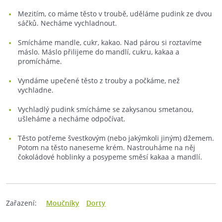
Mezitím, co máme těsto v troubě, uděláme pudink ze dvou
sáčků. Necháme vychladnout.
Smícháme mandle, cukr, kakao. Nad párou si roztavíme
máslo. Máslo přilijeme do mandlí, cukru, kakaa a
promícháme.
Vyndáme upečené těsto z trouby a počkáme, než
vychladne.
Vychladlý pudink smícháme se zakysanou smetanou,
ušleháme a necháme odpočívat.
Těsto potřeme švestkovým (nebo jakýmkoli jiným) džemem.
Potom na těsto naneseme krém. Nastrouháme na něj
čokoládové hoblinky a posypeme směsí kakaa a mandlí.
Zařazení:
Moučníky
Dorty