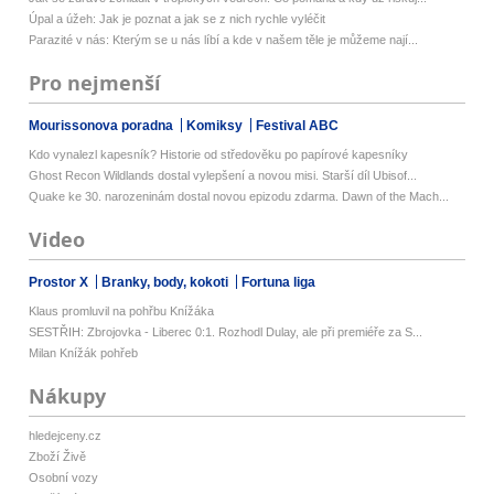
Úpal a úžeh: Jak je poznat a jak se z nich rychle vyléčit
Parazité v nás: Kterým se u nás líbí a kde v našem těle je můžeme nají...
Pro nejmenší
Mourissonova poradna
Komiksy
Festival ABC
Kdo vynalezl kapesník? Historie od středověku po papírové kapesníky
Ghost Recon Wildlands dostal vylepšení a novou misi. Starší díl Ubisof...
Quake ke 30. narozeninám dostal novou epizodu zdarma. Dawn of the Mach...
Video
Prostor X
Branky, body, kokoti
Fortuna liga
Klaus promluvil na pohřbu Knížáka
SESTŘIH: Zbrojovka - Liberec 0:1. Rozhodl Dulay, ale při premiéře za S...
Milan Knížák pohřeb
Nákupy
hledejceny.cz
Zboží Živě
Osobní vozy