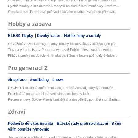
Cuketová zmrzlina? Vyzkoušejte nečekaný letní hit a geniální způsob, j...
Rychlé buchty s broskvemi: 5 receptů na sladké letní moučníky, které m...
Oopsie bread: Proteinové pečivo lehké jako obláček zvládnete připravit...
Hobby a zábava
BLESK Tlapky
Divoký kačer
Netflix filmy a seriály
Osvěžení ve Schladmingu: Lamy, ferraty i koulovačka v létě jsou jen pá...
Tipy na víkend: Harry Potter na výstavě! Folklor, bitvy i setkání vodn...
Přibývá paniky na dovolené: Vnuka paní Soni v hotelu poštípaly štěnice...
Pro generaci Z
#inspirace
#wellbeing
#news
RECEPT: Perfektní letní kombinace, které tě zchladí, i kdybys nechtěl*...
Proč každá generace hledá svůj signature beauty look
Recenze: nový Spider-Man je hodně jiný a dospělejší, pomáhá mu i Sadie...
Zdraví
Podpořte dětskou imunitu
Babské rady proti nachlazení
S čím
vším pomůže rýmovník
Jak se zdravě zchladit v tropických vedrech: Co pomáhá a kdy už riskuj...