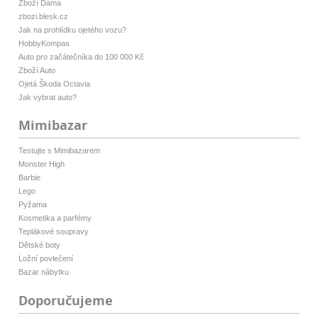
Zboží Dáma
zbozi.blesk.cz
Jak na prohlídku ojetého vozu?
HobbyKompas
Auto pro začátečníka do 100 000 Kč
Zboží Auto
Ojetá Škoda Octavia
Jak vybrat auto?
Mimibazar
Testujte s Mimibazarem
Monster High
Barbie
Lego
Pyžama
Kosmetika a parfémy
Teplákové soupravy
Dětské boty
Ložní povlečení
Bazar nábytku
Doporučujeme