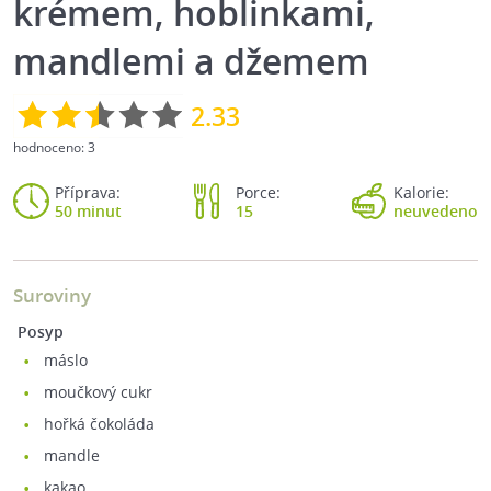
krémem, hoblinkami,
mandlemi a džemem
2.33
hodnoceno:
3
Příprava:
Porce:
Kalorie:
50 minut
15
neuvedeno
Suroviny
Posyp
máslo
moučkový cukr
hořká čokoláda
mandle
kakao