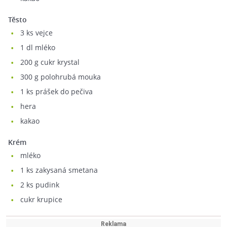
Těsto
3
ks vejce
1
dl mléko
200
g cukr krystal
300
g polohrubá mouka
1
ks prášek do pečiva
hera
kakao
Krém
mléko
1
ks zakysaná smetana
2
ks pudink
cukr krupice