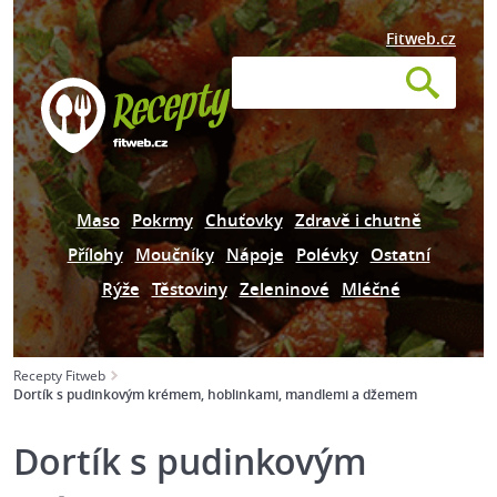
Fitweb.cz
Maso
Pokrmy
Chuťovky
Zdravě i chutně
Přílohy
Moučníky
Nápoje
Polévky
Ostatní
Rýže
Těstoviny
Zeleninové
Mléčné
Recepty Fitweb
Dortík s pudinkovým krémem, hoblinkami, mandlemi a džemem
Dortík s pudinkovým