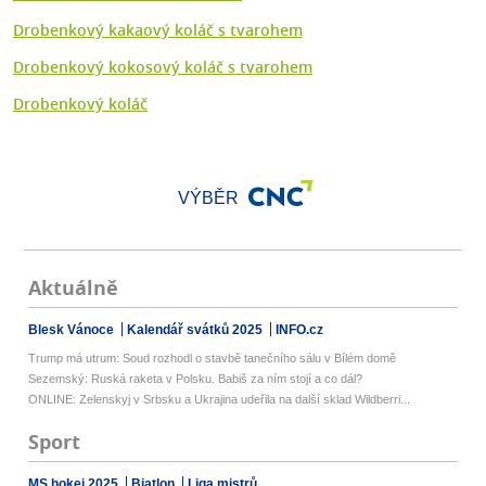
Drobenkový kakaový koláč s tvarohem
Drobenkový kokosový koláč s tvarohem
Drobenkový koláč
VÝBĚR
Aktuálně
Blesk Vánoce
Kalendář svátků 2025
INFO.cz
Trump má utrum: Soud rozhodl o stavbě tanečního sálu v Bílém domě
Sezemský: Ruská raketa v Polsku. Babiš za ním stojí a co dál?
ONLINE: Zelenskyj v Srbsku a Ukrajina udeřila na další sklad Wildberri...
Sport
MS hokej 2025
Biatlon
Liga mistrů