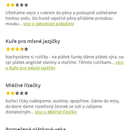
Ušleháme vejce s cukrem do pěny a postupně zašleháme
horkou vodu. Do husté vaječné pěny přidáme prosátou
mouku…
více o Jahodové pokušení
Kuře pro mlsné jazýčky
Nachystáme si ruličky - na plátek šunky dáme plátek sýra, na
sýr plátek anglické slaniny a stočíme. Těmito ruličkami…
více
o Kuře pro mlsné jazýčky
Mléčné řízečky
Kuřecí řízky naklepeme, osolíme, opepříme. Dáme do mísy,
do které dáme rozetřený česnek se solí a zalijeme
dostatečným…
více o Mléčné řízečky
Rozpečená plátková veka