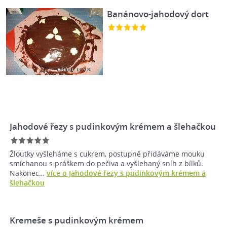
Banánovo-jahodový dort
Jahodové řezy s pudinkovým krémem a šlehačkou
Žloutky vyšleháme s cukrem, postupně přidáváme mouku
smíchanou s práškem do pečiva a vyšlehaný sníh z bílků.
Nakonec…
více o Jahodové řezy s pudinkovým krémem a
šlehačkou
Kremeše s pudinkovým krémem