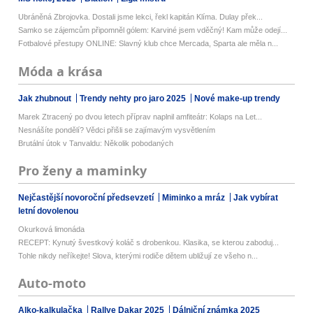
Ubráněná Zbrojovka. Dostali jsme lekci, řekl kapitán Klíma. Dulay přek...
Samko se zájemcům připomněl gólem: Karviné jsem vděčný! Kam může odejí...
Fotbalové přestupy ONLINE: Slavný klub chce Mercada, Sparta ale měla n...
Móda a krása
Jak zhubnout
Trendy nehty pro jaro 2025
Nové make-up trendy
Marek Ztracený po dvou letech příprav naplnil amfiteátr: Kolaps na Let...
Nesnášíte pondělí? Vědci přišli se zajímavým vysvětlením
Brutální útok v Tanvaldu: Několik pobodaných
Pro ženy a maminky
Nejčastější novoroční předsevzetí
Miminko a mráz
Jak vybírat
letní dovolenou
Okurková limonáda
RECEPT: Kynutý švestkový koláč s drobenkou. Klasika, se kterou zaboduj...
Tohle nikdy neříkejte! Slova, kterými rodiče dětem ubližují ze všeho n...
Auto-moto
Alko-kalkulačka
Rallye Dakar 2025
Dálniční známka 2025