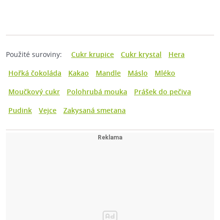
Použité suroviny:
Cukr krupice
Cukr krystal
Hera
Hořká čokoláda
Kakao
Mandle
Máslo
Mléko
Moučkový cukr
Polohrubá mouka
Prášek do pečiva
Pudink
Vejce
Zakysaná smetana