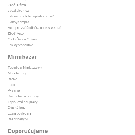
Zboží Dáma
zbozi.blesk.cz
Jak na prohlídku ojetého vozu?
HobbyKompas
Auto pro začátečníka do 100 000 Kč
Zboží Auto
Ojetá Škoda Octavia
Jak vybrat auto?
Mimibazar
Testujte s Mimibazarem
Monster High
Barbie
Lego
Pyžama
Kosmetika a parfémy
Teplákové soupravy
Dětské boty
Ložní povlečení
Bazar nábytku
Doporučujeme