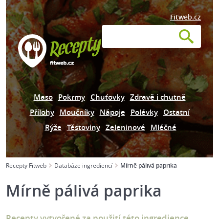
Fitweb.cz
Maso
Pokrmy
Chuťovky
Zdravě i chutně
Přílohy
Moučníky
Nápoje
Polévky
Ostatní
Rýže
Těstoviny
Zeleninové
Mléčné
Recepty Fitweb
Databáze ingrediencí
Mírně pálivá paprika
Mírně pálivá paprika
Recepty vytvořené za použití této ingredience