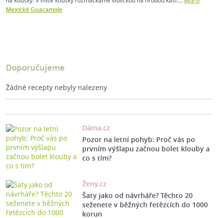
na kousky. V míse kousky rozmačkáme vidličkou na hrubou kaši....
více o
Mexické Guacamole
Doporučujeme
Žádné recepty nebyly nalezeny
Dáma.cz
Pozor na letní pohyb: Proč vás po
prvním výšlapu začnou bolet klouby a
co s tím?
Ženy.cz
Šaty jako od návrháře? Těchto 20
seženete v běžných řetězcích do 1000
korun