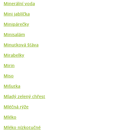
Minerální voda
Mini jablíčka
Minipárečky
Minisalám
Minutková šťáva
Mirabelky
Mirin
Miso
Mišutka
Mladý zelený chřest
Mléčná rýže
Mléko
Mléko nízkotučné