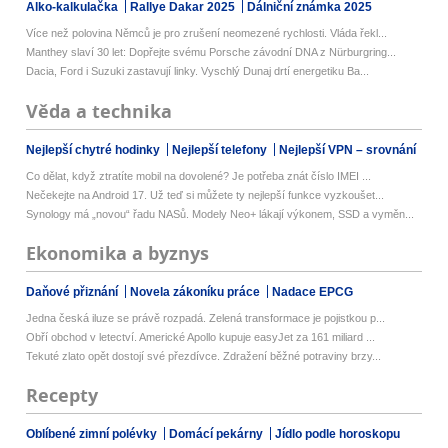
Alko-kalkulačka
Rallye Dakar 2025
Dálniční známka 2025
Více než polovina Němců je pro zrušení neomezené rychlosti. Vláda řekl...
Manthey slaví 30 let: Dopřejte svému Porsche závodní DNA z Nürburgring...
Dacia, Ford i Suzuki zastavují linky. Vyschlý Dunaj drtí energetiku Ba...
Věda a technika
Nejlepší chytré hodinky
Nejlepší telefony
Nejlepší VPN – srovnání
Co dělat, když ztratíte mobil na dovolené? Je potřeba znát číslo IMEI ...
Nečekejte na Android 17. Už teď si můžete ty nejlepší funkce vyzkoušet...
Synology má „novou“ řadu NASů. Modely Neo+ lákají výkonem, SSD a vyměn...
Ekonomika a byznys
Daňové přiznání
Novela zákoníku práce
Nadace EPCG
Jedna česká iluze se právě rozpadá. Zelená transformace je pojistkou p...
Obří obchod v letectví. Americké Apollo kupuje easyJet za 161 miliard ...
Tekuté zlato opět dostojí své přezdívce. Zdražení běžné potraviny brzy...
Recepty
Oblíbené zimní polévky
Domácí pekárny
Jídlo podle horoskopu