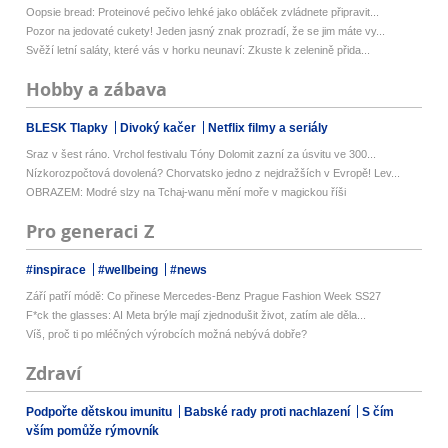
Oopsie bread: Proteinové pečivo lehké jako obláček zvládnete připravit...
Pozor na jedovaté cukety! Jeden jasný znak prozradí, že se jim máte vy...
Svěží letní saláty, které vás v horku neunaví: Zkuste k zelenině přida...
Hobby a zábava
BLESK Tlapky
Divoký kačer
Netflix filmy a seriály
Sraz v šest ráno. Vrchol festivalu Tóny Dolomit zazní za úsvitu ve 300...
Nízkorozpočtová dovolená? Chorvatsko jedno z nejdražších v Evropě! Lev...
OBRAZEM: Modré slzy na Tchaj-wanu mění moře v magickou říši
Pro generaci Z
#inspirace
#wellbeing
#news
Září patří módě: Co přinese Mercedes-Benz Prague Fashion Week SS27
F*ck the glasses: AI Meta brýle mají zjednodušit život, zatím ale děla...
Víš, proč ti po mléčných výrobcích možná nebývá dobře?
Zdraví
Podpořte dětskou imunitu
Babské rady proti nachlazení
S čím
vším pomůže rýmovník