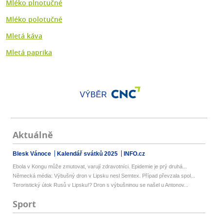
Mléko plnotučné
Mléko polotučné
Mletá káva
Mletá paprika
VÝBĚR
Aktuálně
Blesk Vánoce
Kalendář svátků 2025
INFO.cz
Ebola v Kongu může zmutovat, varují zdravotníci. Epidemie je prý druhá...
Německá média: Výbušný dron v Lipsku nesl Semtex. Případ převzala spol...
Teroristický útok Rusů v Lipsku!? Dron s výbušninou se našel u Antonov...
Sport