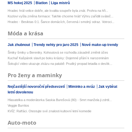
MS hokej 2025
Biatlon
Liga mistrů
Hradec hrál velice dobře, ale kvalita soupeře byla znát. Prohra na hři...
Kozlovi vyšla změna formace: Takhle chceme hrát! Výhru zařídili sváteč...
Hradec - Besiktas 0:1. Šance domácích, červená i smolný odraz. Votroci...
Móda a krása
Jak zhubnout
Trendy nehty pro jaro 2025
Nové make-up trendy
Šmiky šmiky u Bereniky. Kohoutová se rozhodla zásadně změnit účes
Kuchař Kašpárek slavil po boku krásky: Dojemné přání k narozeninám
Šokující video ukazuje zkázu na palubě: Prudký propad letadla o desítk...
Pro ženy a maminky
Nejčastější novoroční předsevzetí
Miminko a mráz
Jak vybírat
letní dovolenou
Hlasatelka a moderátorka Saskia Burešová (80) - Smrt manžela ji zdrtil...
Veggie Burritos
KVÍZ: Rafťáci. Otestujte své znalosti kultovní letní komedie
Auto-moto