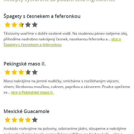
Špagety s česnekem a feferonkou
Těstoviny uvaříme v dobře osolené vodě. Na studenou pánev nalijeme olej,
přihodíme nadrobno nakrájený česnek, nasekanou feferonku a...
více o
Špagety s česnekem a feferonkou
Pekingské maso II.
Maso nakrájíme na jemné nudličky, smícháme s rozšlehaným vejcem,
vínem, škrobovou moučkou, cukrem, paprikou a zázvorem. Prudce opečeme
ze...
více o Pekingské maso II.
Mexické Guacamole
Avokádo rozkrojíme na poloviny, odstraníme jádro, oloupeme a nakrájíme