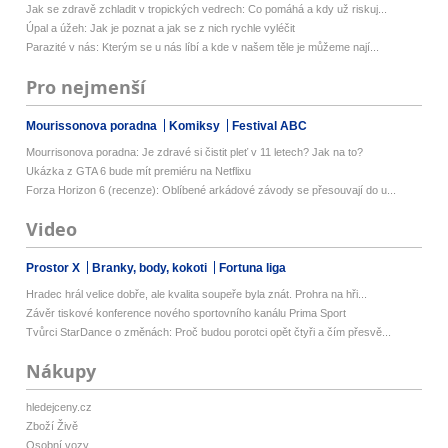
Jak se zdravě zchladit v tropických vedrech: Co pomáhá a kdy už riskuj...
Úpal a úžeh: Jak je poznat a jak se z nich rychle vyléčit
Parazité v nás: Kterým se u nás líbí a kde v našem těle je můžeme nají...
Pro nejmenší
Mourissonova poradna
Komiksy
Festival ABC
Mourrisonova poradna: Je zdravé si čistit pleť v 11 letech? Jak na to?
Ukázka z GTA 6 bude mít premiéru na Netflixu
Forza Horizon 6 (recenze): Oblíbené arkádové závody se přesouvají do u...
Video
Prostor X
Branky, body, kokoti
Fortuna liga
Hradec hrál velice dobře, ale kvalita soupeře byla znát. Prohra na hři...
Závěr tiskové konference nového sportovního kanálu Prima Sport
Tvůrci StarDance o změnách: Proč budou porotci opět čtyři a čím přesvě...
Nákupy
hledejceny.cz
Zboží Živě
Osobní vozy