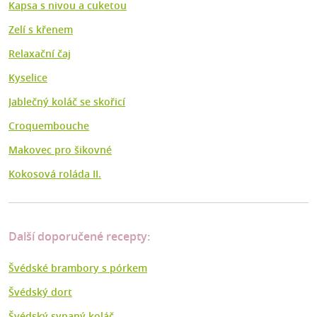
Kapsa s nivou a cuketou
Zelí s křenem
Relaxační čaj
Kyselice
Jablečný koláč se skořicí
Croquembouche
Makovec pro šikovné
Kokosová roláda II.
Další doporučené recepty:
Švédské brambory s pórkem
Švédský dort
Švédský sypaný koláč