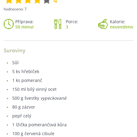
4
hodnoceno:
7
Příprava:
Porce:
Kalorie:
50 minut
3
neuvedeno
Suroviny
sůl
5
ks hřebíček
1
ks pomeranč
150
ml bílý vinný ocet
500
g švestky
vypeckované
80
g zázvor
pepř celý
1
lžička pomerančová kůra
100
g červená cibule