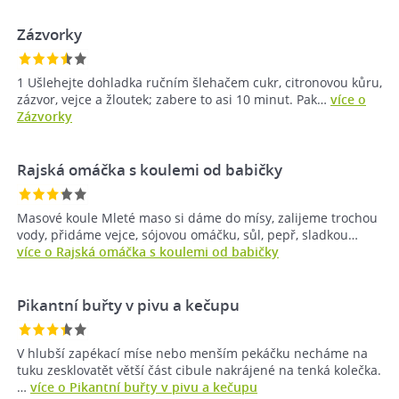
Zázvorky
1 Ušlehejte dohladka ručním šlehačem cukr, citronovou kůru,
zázvor, vejce a žloutek; zabere to asi 10 minut. Pak…
více o
Zázvorky
Rajská omáčka s koulemi od babičky
Masové koule Mleté maso si dáme do mísy, zalijeme trochou
vody, přidáme vejce, sójovou omáčku, sůl, pepř, sladkou…
více o Rajská omáčka s koulemi od babičky
Pikantní buřty v pivu a kečupu
V hlubší zapékací míse nebo menším pekáčku necháme na
tuku zesklovatět větší část cibule nakrájené na tenká kolečka.
…
více o Pikantní buřty v pivu a kečupu