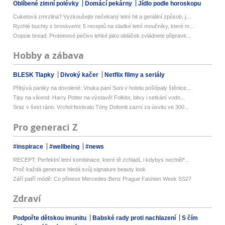
Oblíbené zimní polévky
Domácí pekárny
Jídlo podle horoskopu
Cuketová zmrzlina? Vyzkoušejte nečekaný letní hit a geniální způsob, j...
Rychlé buchty s broskvemi: 5 receptů na sladké letní moučníky, které m...
Oopsie bread: Proteinové pečivo lehké jako obláček zvládnete připravit...
Hobby a zábava
BLESK Tlapky
Divoký kačer
Netflix filmy a seriály
Přibývá paniky na dovolené: Vnuka paní Soni v hotelu poštípaly štěnice...
Tipy na víkend: Harry Potter na výstavě! Folklor, bitvy i setkání vodn...
Sraz v šest ráno. Vrchol festivalu Tóny Dolomit zazní za úsvitu ve 300...
Pro generaci Z
#inspirace
#wellbeing
#news
RECEPT: Perfektní letní kombinace, které tě zchladí, i kdybys nechtěl*...
Proč každá generace hledá svůj signature beauty look
Září patří módě: Co přinese Mercedes-Benz Prague Fashion Week SS27
Zdraví
Podpořte dětskou imunitu
Babské rady proti nachlazení
S čím