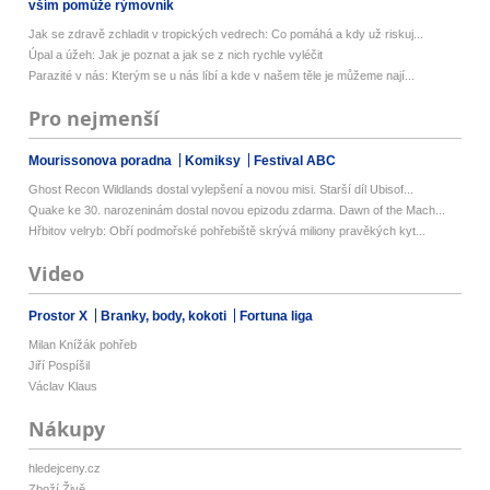
vším pomůže rýmovník
Jak se zdravě zchladit v tropických vedrech: Co pomáhá a kdy už riskuj...
Úpal a úžeh: Jak je poznat a jak se z nich rychle vyléčit
Parazité v nás: Kterým se u nás líbí a kde v našem těle je můžeme nají...
Pro nejmenší
Mourissonova poradna
Komiksy
Festival ABC
Ghost Recon Wildlands dostal vylepšení a novou misi. Starší díl Ubisof...
Quake ke 30. narozeninám dostal novou epizodu zdarma. Dawn of the Mach...
Hřbitov velryb: Obří podmořské pohřebiště skrývá miliony pravěkých kyt...
Video
Prostor X
Branky, body, kokoti
Fortuna liga
Milan Knížák pohřeb
Jiří Pospíšil
Václav Klaus
Nákupy
hledejceny.cz
Zboží Živě