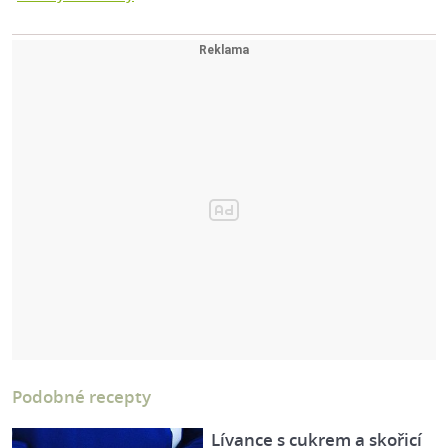
Podobné recepty
Lívance s cukrem a skořicí