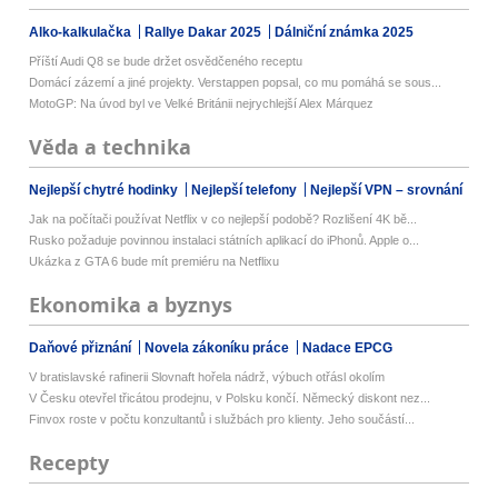
Alko-kalkulačka
Rallye Dakar 2025
Dálniční známka 2025
Příští Audi Q8 se bude držet osvědčeného receptu
Domácí zázemí a jiné projekty. Verstappen popsal, co mu pomáhá se sous...
MotoGP: Na úvod byl ve Velké Británii nejrychlejší Alex Márquez
Věda a technika
Nejlepší chytré hodinky
Nejlepší telefony
Nejlepší VPN – srovnání
Jak na počítači používat Netflix v co nejlepší podobě? Rozlišení 4K bě...
Rusko požaduje povinnou instalaci státních aplikací do iPhonů. Apple o...
Ukázka z GTA 6 bude mít premiéru na Netflixu
Ekonomika a byznys
Daňové přiznání
Novela zákoníku práce
Nadace EPCG
V bratislavské rafinerii Slovnaft hořela nádrž, výbuch otřásl okolím
V Česku otevřel třicátou prodejnu, v Polsku končí. Německý diskont nez...
Finvox roste v počtu konzultantů i službách pro klienty. Jeho součástí...
Recepty