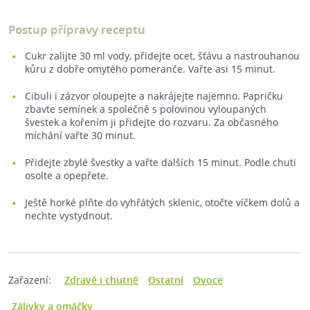
Postup přípravy receptu
Cukr zalijte 30 ml vody, přidejte ocet, šťávu a nastrouhanou
kůru z dobře omytého pomeranče. Vařte asi 15 minut.
Cibuli i zázvor oloupejte a nakrájejte najemno. Papričku
zbavte semínek a společně s polovinou vyloupaných
švestek a kořením ji přidejte do rozvaru. Za občasného
míchání vařte 30 minut.
Přidejte zbylé švestky a vařte dalších 15 minut. Podle chuti
osolte a opepřete.
Ještě horké plňte do vyhřátých sklenic, otočte víčkem dolů a
nechte vystydnout.
Zařazení:
Zdravě i chutně
Ostatní
Ovoce
Zálivky a omáčky