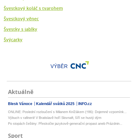
Švestkový koláč s tvarohem
Švestkový věnec
Švestky s jablky
Švýcarky
VÝBĚR
Aktuálně
Blesk Vánoce
Kalendář svátků 2025
INFO.cz
ONLINE: Poslední rozloučení s Milanem Knížákem (†86): Dojemné vzpomínk...
Výbuch v rafinerii! V Bratislavě hoří Slovnaft, šíří se hustý dým
Po stopách češtiny: Přeskočte jazykově-generační propast aneb Prázdnin...
Sport