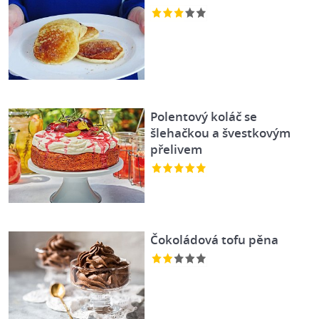
Polentový koláč se
šlehačkou a švestkovým
přelivem
Čokoládová tofu pěna