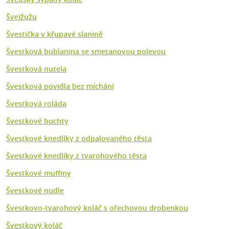
Švejžužu
Švestička v křupavé slanině
Švestková bublanina se smetanovou polevou
Švestková nutela
Švestková povidla bez míchání
Švestková roláda
Švestkové buchty
Švestkové knedlíky z odpalovaného těsta
Švestkové knedlíky z tvarohového těsta
Švestkové muffiny
Švestkové nudle
Švestkovo-tvarohový koláč s ořechovou drobenkou
Švestkový koláč