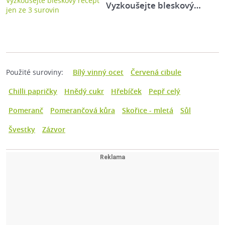
Vyzkoušejte bleskový…
Použité suroviny:
Bílý vinný ocet
Červená cibule
Chilli papričky
Hnědý cukr
Hřebíček
Pepř celý
Pomeranč
Pomerančová kůra
Skořice - mletá
Sůl
Švestky
Zázvor