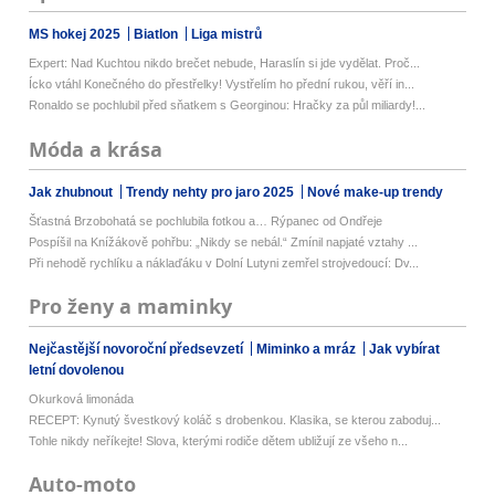
MS hokej 2025
Biatlon
Liga mistrů
Expert: Nad Kuchtou nikdo brečet nebude, Haraslín si jde vydělat. Proč...
Ícko vtáhl Konečného do přestřelky! Vystřelím ho přední rukou, věří in...
Ronaldo se pochlubil před sňatkem s Georginou: Hračky za půl miliardy!...
Móda a krása
Jak zhubnout
Trendy nehty pro jaro 2025
Nové make-up trendy
Šťastná Brzobohatá se pochlubila fotkou a… Rýpanec od Ondřeje
Pospíšil na Knížákově pohřbu: „Nikdy se nebál.“ Zmínil napjaté vztahy ...
Při nehodě rychlíku a náklaďáku v Dolní Lutyni zemřel strojvedoucí: Dv...
Pro ženy a maminky
Nejčastější novoroční předsevzetí
Miminko a mráz
Jak vybírat
letní dovolenou
Okurková limonáda
RECEPT: Kynutý švestkový koláč s drobenkou. Klasika, se kterou zaboduj...
Tohle nikdy neříkejte! Slova, kterými rodiče dětem ubližují ze všeho n...
Auto-moto