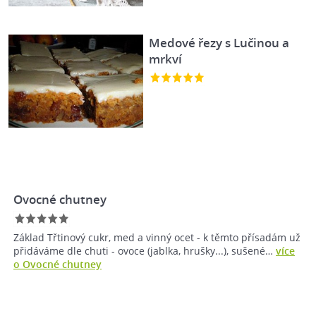
Medové řezy s Lučinou a
mrkví
Ovocné chutney
Základ Třtinový cukr, med a vinný ocet - k těmto přísadám už
přidáváme dle chuti - ovoce (jablka, hrušky...), sušené…
více
o Ovocné chutney