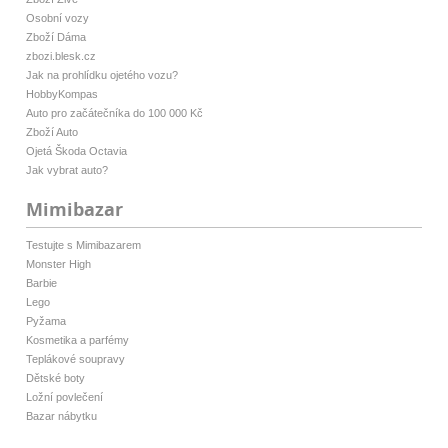
Osobní vozy
Zboží Dáma
zbozi.blesk.cz
Jak na prohlídku ojetého vozu?
HobbyKompas
Auto pro začátečníka do 100 000 Kč
Zboží Auto
Ojetá Škoda Octavia
Jak vybrat auto?
Mimibazar
Testujte s Mimibazarem
Monster High
Barbie
Lego
Pyžama
Kosmetika a parfémy
Teplákové soupravy
Dětské boty
Ložní povlečení
Bazar nábytku