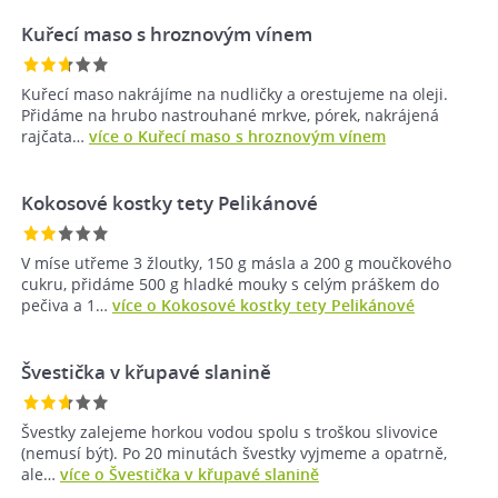
Kuřecí maso s hroznovým vínem
Kuřecí maso nakrájíme na nudličky a orestujeme na oleji.
Přidáme na hrubo nastrouhané mrkve, pórek, nakrájená
rajčata…
více o Kuřecí maso s hroznovým vínem
Kokosové kostky tety Pelikánové
V míse utřeme 3 žloutky, 150 g másla a 200 g moučkového
cukru, přidáme 500 g hladké mouky s celým práškem do
pečiva a 1…
více o Kokosové kostky tety Pelikánové
Švestička v křupavé slanině
Švestky zalejeme horkou vodou spolu s troškou slivovice
(nemusí být). Po 20 minutách švestky vyjmeme a opatrně,
ale…
více o Švestička v křupavé slanině