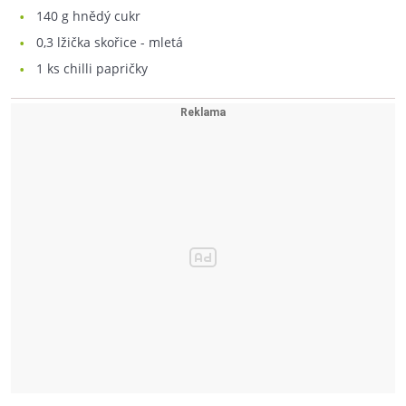
140
g hnědý cukr
0,3
lžička skořice - mletá
1
ks chilli papričky