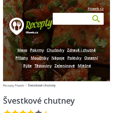
Fitweb.cz
Maso
Pokrmy
Chuťovky
Zdravě i chutně
Přílohy
Moučníky
Nápoje
Polévky
Ostatní
Rýže
Těstoviny
Zeleninové
Mléčné
Recepty Fitweb
Švestkové chutney
Švestkové chutney