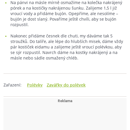
Na pánvi na másle mírně osmažíme na kolečka nakrájený
pórek a na kostičky nakrájenou šunku. Zalijeme 1,5 l již
vroucí vody a přidáme bujón. Opepříme, ale nesolíme –
bujón je dost slaný. Povaříme ještě chvíli, aby se bujón
rozpustil.
Nakonec přidáme česnek dle chuti, my dáváme tak 5
stroužků. Do talíře, ale lépe do hlubších misek, dáme vždy
pár kostiček eidamu a zalijeme ještě vroucí polévkou, aby
se sýr rozpustil. Navrch dáme na kostky nakrájený a na
másle nebo sádle osmažený chléb.
Zařazení:
Polévky
Zavářky do polévek