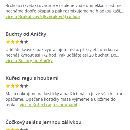
Brokolici (květák) uvaříme v osolené vodě doměkka, scedíme,
necháme dobře okapat a pak rozmixujeme na hladkou kaši,…
více o Brokolicová (květáková) roláda
Buchty od Aničky
Uděláte kvásek, pak vypracujete těsto, přikryjete utěrkou a
necháš kynout asi 1/2 hod. Pak uděláte asi 20 buchet. Do…
více o Buchty od Aničky
Kuřecí ragú s houbami
Maso nakrájíme na kostičky a na lžíci másla je ze všech stran
opečeme. Opečené kostičky masa vyjmeme a uložíme do
tepla…
více o Kuřecí ragú s houbami
Čočkový salát s jemnou zálivkou