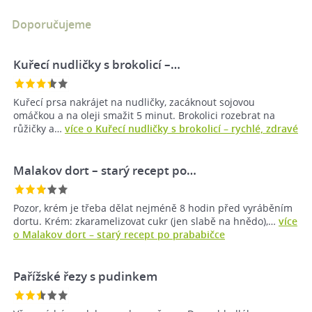
Doporučujeme
Kuřecí nudličky s brokolicí –⁠…
Kuřecí prsa nakrájet na nudličky, zacáknout sojovou
omáčkou a na oleji smažit 5 minut. Brokolici rozebrat na
růžičky a…
více o Kuřecí nudličky s brokolicí –⁠ rychlé, zdravé
Malakov dort –⁠ starý recept po…
Pozor, krém je třeba dělat nejméně 8 hodin před vyráběním
dortu. Krém: zkaramelizovat cukr (jen slabě na hnědo),…
více
o Malakov dort –⁠ starý recept po prababičce
Pařížské řezy s pudinkem