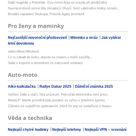
Další tragédie u Pohořelic: Dva mrtví! Auta se srazila při předjíždění
Navracel domů mrtvá těla Ukrajinců i Rusů: Smrt válečného hrdiny oznám...
Brutální napadení Soukupa. Právník Agáty promluvil
Pro ženy a maminky
Nejčastější novoroční předsevzetí
Miminko a mráz
Jak vybírat
letní dovolenou
video Alena Mihulová
Co si zabalit do kufru, abyste na (nejen) u moře zazářily...
Salát s koprem a dresinkem ze zakysané smetany
Auto-moto
Alko-kalkulačka
Rallye Dakar 2025
Dálniční známka 2025
Výhřev, čidla a stačí, říká průzkum. Pokročilá elektronika není priori...
MotoGP: Martin proměnil pole position ve výhru v britském sprintu
Câmara se vyjádřil ke spekulacím, které ho pojí se sedačkou u Haasu
Věda a technika
Nejlepší chytré hodinky
Nejlepší telefony
Nejlepší VPN – srovnání