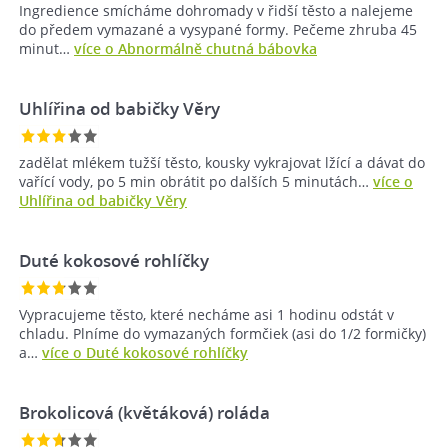
Ingredience smícháme dohromady v řidší těsto a nalejeme
do předem vymazané a vysypané formy. Pečeme zhruba 45
minut…
více o Abnormálně chutná bábovka
Uhlířina od babičky Věry
zadělat mlékem tužší těsto, kousky vykrajovat lžící a dávat do
vařící vody, po 5 min obrátit po dalších 5 minutách…
více o
Uhlířina od babičky Věry
Duté kokosové rohlíčky
Vypracujeme těsto, které necháme asi 1 hodinu odstát v
chladu. Plníme do vymazaných formčiek (asi do 1/2 formičky)
a…
více o Duté kokosové rohlíčky
Brokolicová (květáková) roláda