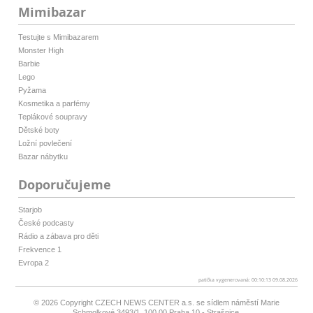
Mimibazar
Testujte s Mimibazarem
Monster High
Barbie
Lego
Pyžama
Kosmetika a parfémy
Teplákové soupravy
Dětské boty
Ložní povlečení
Bazar nábytku
Doporučujeme
Starjob
České podcasty
Rádio a zábava pro děti
Frekvence 1
Evropa 2
patička vygenerovaná: 00:10:13 09.08.2026
© 2026 Copyright
CZECH NEWS CENTER a.s.
se sídlem náměstí Marie
Schmolkové 3493/1, 100 00 Praha 10 - Strašnice,