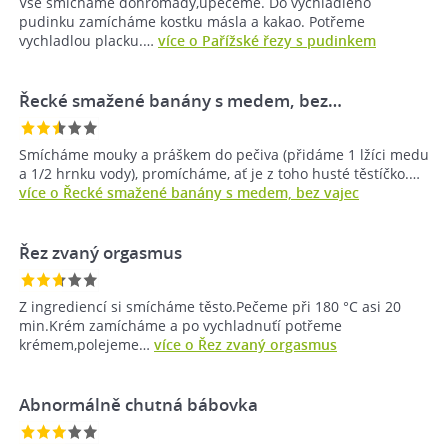
Vše smícháme dohromady,upečeme. Do vychladlého
pudinku zamícháme kostku másla a kakao. Potřeme
vychladlou placku.…
více o Pařížské řezy s pudinkem
Řecké smažené banány s medem, bez…
Smícháme mouky a práškem do pečiva (přidáme 1 lžíci medu
a 1/2 hrnku vody), promícháme, ať je z toho husté těstíčko.…
více o Řecké smažené banány s medem, bez vajec
Řez zvaný orgasmus
Z ingrediencí si smícháme těsto.Pečeme při 180 °C asi 20
min.Krém zamícháme a po vychladnuťí potřeme
krémem,polejeme…
více o Řez zvaný orgasmus
Abnormálně chutná bábovka