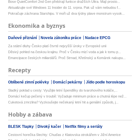
Bose QuietComfort 2nd Gen přebírají funkce dražších Ultra. Mají prosto...
Aktualizujte své Windows 11 Insider do 11. srpna. Pak už vám nebudou f...
Pokračuje záchrana Starshipu. V moři už dva týdny plave monstrum vysok...
Ekonomika a byznys
Daňové přiznání
Novela zákoníku práce
Nadace EPCG
Za státní dluhy Česko platí čtvrté nejvyšší úroky v Evropské unii
Děsivý pohled na českou krajinu. Proč v Česku mizí voda a jak k tomu p...
Emancipace českých miliardářů. Proč Strnad, Křetínský a Komárek nakupu...
Recepty
Oblíbené zimní polévky
Domácí pekárny
Jídlo podle horoskopu
Sladký poklad u cesty: Využijte letní špendlíky do tvarohového koláče,...
Domácí kečup pečený v troubě: Vyžaduje minimum práce a chutná lépe než...
Cuketová zmrzlina? Vyzkoušejte nečekaný letní hit a geniální způsob, j...
Hobby a zábava
BLESK Tlapky
Divoký kačer
Netflix filmy a seriály
Cestovní horečka šlechty: Chuďas z Klatovska otrokářem v Jižní Americe