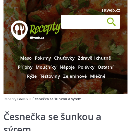
Fitweb.cz
Maso
Pokrmy
Chuťovky
Zdravě i chutně
Přílohy
Moučníky
Nápoje
Polévky
Ostatní
Rýže
Těstoviny
Zeleninové
Mléčné
Recepty Fitweb
Česnečka se šunkou a sýrem
Česnečka se šunkou a
sýrem