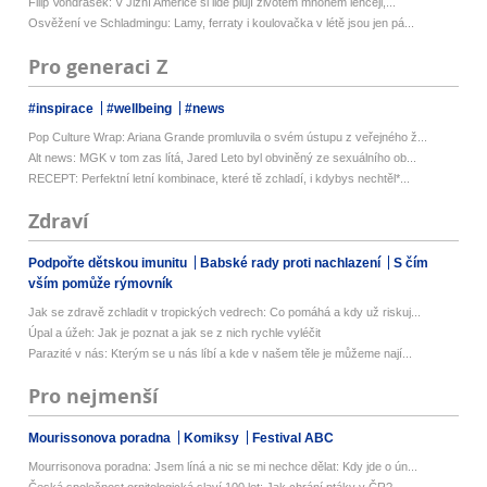
Filip Vondrášek: V Jižní Americe si lidé plují životem mnohem lehčeji,...
Osvěžení ve Schladmingu: Lamy, ferraty i koulovačka v létě jsou jen pá...
Pro generaci Z
#inspirace
#wellbeing
#news
Pop Culture Wrap: Ariana Grande promluvila o svém ústupu z veřejného ž...
Alt news: MGK v tom zas lítá, Jared Leto byl obviněný ze sexuálního ob...
RECEPT: Perfektní letní kombinace, které tě zchladí, i kdybys nechtěl*...
Zdraví
Podpořte dětskou imunitu
Babské rady proti nachlazení
S čím
vším pomůže rýmovník
Jak se zdravě zchladit v tropických vedrech: Co pomáhá a kdy už riskuj...
Úpal a úžeh: Jak je poznat a jak se z nich rychle vyléčit
Parazité v nás: Kterým se u nás líbí a kde v našem těle je můžeme nají...
Pro nejmenší
Mourissonova poradna
Komiksy
Festival ABC
Mourrisonova poradna: Jsem líná a nic se mi nechce dělat: Kdy jde o ún...
Česká společnost ornitologická slaví 100 let: Jak chrání ptáky v ČR?