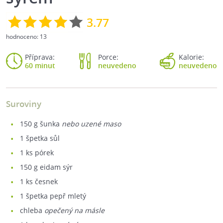
3.77
hodnoceno:
13
Příprava:
Porce:
Kalorie:
60 minut
neuvedeno
neuvedeno
Suroviny
150
g šunka
nebo uzené maso
1
špetka sůl
1
ks pórek
150
g eidam sýr
1
ks česnek
1
špetka pepř mletý
chleba
opečený na másle