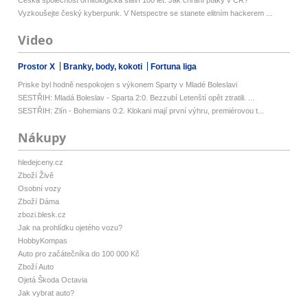
Vyzkoušejte český kyberpunk. V Netspectre se stanete elitním hackerem ...
Video
Prostor X
Branky, body, kokoti
Fortuna liga
Priske byl hodně nespokojen s výkonem Sparty v Mladé Boleslavi
SESTŘIH: Mladá Boleslav - Sparta 2:0. Bezzubí Letenští opět ztratili. ...
SESTŘIH: Zlín - Bohemians 0:2. Klokani mají první výhru, premiérovou t...
Nákupy
hledejceny.cz
Zboží Živě
Osobní vozy
Zboží Dáma
zbozi.blesk.cz
Jak na prohlídku ojetého vozu?
HobbyKompas
Auto pro začátečníka do 100 000 Kč
Zboží Auto
Ojetá Škoda Octavia
Jak vybrat auto?