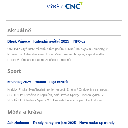
VÝBĚR
Aktuálně
Blesk Vánoce
Kalendář svátků 2025
INFO.cz
ONLINE: Čtyři mrtví včetně dítěte po útoku Rusů na Kyjev a Zelenskyj v...
Rozruch v Bulharsku kvůli dronu: Patřil zřejmě Ukrajině, explodoval ki...
Rodinný dům lehl popelem: Shořelo 10 milionů!
Sport
MS hokej 2025
Biatlon
Liga mistrů
Kritický Priske: Nepřijatelné, tohle nestačí. Změny? Omlouvám se, nedo...
SESTŘIHY: Divočina v Teplicích, další ztráta Sparty. Liberec vyhrál, Z...
SESTŘIH: Boleslav - Sparta 2:0. Bezzubí Letenští opět ztratili, domácí...
Móda a krása
Jak zhubnout
Trendy nehty pro jaro 2025
Nové make-up trendy