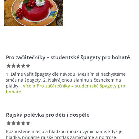
Pro začátečníky – studentské špagety pro bohaté
1. Dáme vařit špagety dle návodu. Mezitím si nachystáme
směs na špagety. 2. Nakrájenou slaninu s česnekem na
plátky…
více o Pro začátečníky – studentské špagety pro
bohaté
Rajská polévka pro děti i dospělé
Rozpuštěné máslo a hladkou mouku vymícháme, když je
hladká, přidáme rajský protlak zamícháme a po troše