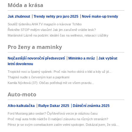
Móda a krása
Jak zhubnout
Trendy nehty pro jaro 2025
Nové make-up trendy
Soutěž týdeníku AHA TV magazín o kávovar Tchibo
Řekněte STOP mdlým vlasům! Jak jim zaručeně vrátíte lesk?
Mariánské Lázně na podzim: ideální čas na wellness, relaxaci i zážitky
Pro ženy a maminky
Nejčastější novoroční předsevzetí
Miminko a mráz
Jak vybírat
letní dovolenou
Tropické noci a špatný spánek: Proč nás horko obírá o klid a kdy už jd...
Thajské nudle s červeným kari a paprikami
Kamila Nývltová (37): Občas potřebuji mít ve všem pravdu...
Auto-moto
Alko-kalkulačka
Rallye Dakar 2025
Dálniční známka 2025
Ford Mustang jako sedan? Čtyřdveřová verze je otázkou času
Proč mají auta hrdlo nádrže či nabíjecí zásuvku na různých stranách?
Pérez je se svým comebackem zatím velmi spokojen. Dokázal jsem, že stá...