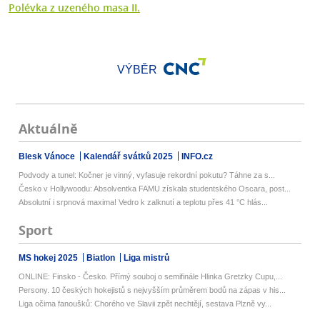
Polévka z uzeného masa II.
VÝBĚR
Aktuálně
Blesk Vánoce
Kalendář svátků 2025
INFO.cz
Podvody a tunel: Kočner je vinný, vyfasuje rekordní pokutu? Táhne za s...
Česko v Hollywoodu: Absolventka FAMU získala studentského Oscara, post...
Absolutní i srpnová maxima! Vedro k zalknutí a teplotu přes 41 °C hlás...
Sport
MS hokej 2025
Biatlon
Liga mistrů
ONLINE: Finsko - Česko. Přímý souboj o semifinále Hlinka Gretzky Cupu,...
Persony. 10 českých hokejistů s nejvyšším průměrem bodů na zápas v his...
Liga očima fanoušků: Chorého ve Slavii zpět nechtějí, sestava Plzně vy...