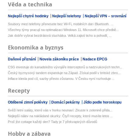
Věda a technika
Nejlepší chytré hodinky
Nejlepší telefony
Nejlepší VPN – srovnání
Soubory mezi telefony přenesete bez Wi-Fi, mobilních dat i Bluetooth. ...
Všechny týmy pracují na optimalizaci Windows 11. Microsoft chce předbě...
Jak dobře vybrat bezdrátová sluchátka. Velká zajistí ticho a pohodlí, ...
Ekonomika a byznys
Daňové přiznání
Novela zákoníku práce
Nadace EPCG
CSG investuje do kanadského vývojáře interceptorů a nadzvukových techn...
Český byznysový tandem expanduje na Západ. Získal podíl v britské zbro...
Inflace klesla pod cíl, sazby přesto zůstanou. V Česku nyní rozhoduje ...
Recepty
Oblíbené zimní polévky
Domácí pekárny
Jídlo podle horoskopu
Svěží letní saláty, které vás v horku neunaví: Zkuste k zelenině přida...
Nejlepší nálev na nakládané okurky: Čtyři recepty, které musíte letos ...
Proč jíst cottage každý den? Tady je 7 překvapivých důvodů
Hobby a zábava