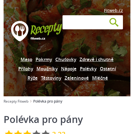
Fitweb.cz
Maso
Pokrmy
Chuťovky
Zdravě i chutně
Přílohy
Moučníky
Nápoje
Polévky
Ostatní
Rýže
Těstoviny
Zeleninové
Mléčné
Recepty Fitweb
Polévka pro pány
Polévka pro pány