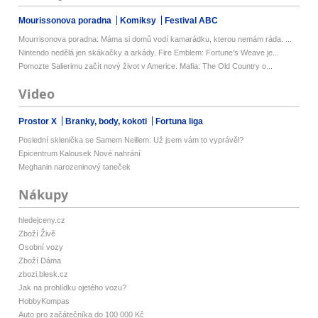
Mourissonova poradna
Komiksy
Festival ABC
Mourrisonova poradna: Máma si domů vodí kamarádku, kterou nemám ráda. ...
Nintendo nedělá jen skákačky a arkády. Fire Emblem: Fortune's Weave je...
Pomozte Salierimu začít nový život v Americe. Mafia: The Old Country o...
Video
Prostor X
Branky, body, kokoti
Fortuna liga
Poslední sklenička se Samem Neillem: Už jsem vám to vyprávěl?
Epicentrum Kalousek Nové nahrání
Meghanin narozeninový taneček
Nákupy
hledejceny.cz
Zboží Živě
Osobní vozy
Zboží Dáma
zbozi.blesk.cz
Jak na prohlídku ojetého vozu?
HobbyKompas
Auto pro začátečníka do 100 000 Kč