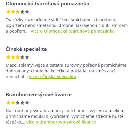
Olomoucká tvarohová pomazánka
Tvarůžky rozmačkáme vidličkou, smícháme s tvarohem,
jogurtem nebo smetanou, drobně nakrájenou cibulí, kmínem
a pepřem.…
více o Olomoucká tvarohová pomazánka
Čínská specialita
Maso, solamyl,vejce a ostatní suroviny pořádně promícháme
dohromady: cibule na kolečku a pokládat na směs a už
nemíchat…
více o Čínská specialita
Bramborovo-sýrové lívance
Nastrouhaný sýr a brambory smícháme s vejcem a mlékem,
přimícháme mouku s kypřidlem, vymícháme středně husté
těstíčko,…
více o Bramborovo-sýrové lívance