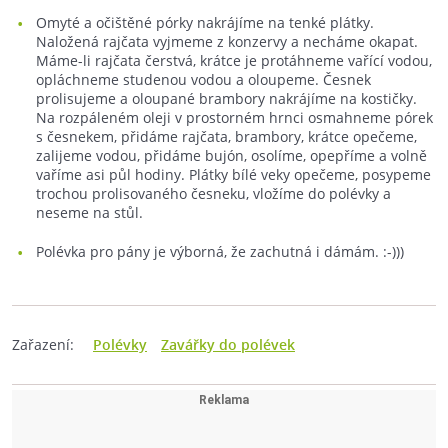
Omyté a očištěné pórky nakrájíme na tenké plátky.
Naložená rajčata vyjmeme z konzervy a necháme okapat.
Máme-li rajčata čerstvá, krátce je protáhneme vařící vodou,
opláchneme studenou vodou a oloupeme. Česnek
prolisujeme a oloupané brambory nakrájíme na kostičky.
Na rozpáleném oleji v prostorném hrnci osmahneme pórek
s česnekem, přidáme rajčata, brambory, krátce opečeme,
zalijeme vodou, přidáme bujón, osolíme, opepříme a volně
vaříme asi půl hodiny. Plátky bílé veky opečeme, posypeme
trochou prolisovaného česneku, vložíme do polévky a
neseme na stůl.
Polévka pro pány je výborná, že zachutná i dámám. :-)))
Zařazení:
Polévky
Zavářky do polévek