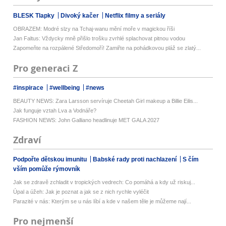
BLESK Tlapky
Divoký kačer
Netflix filmy a seriály
OBRAZEM: Modré slzy na Tchaj-wanu mění moře v magickou říši
Jan Faltus: Vždycky mně přišlo trošku zvrhlé splachovat pitnou vodou
Zapomeňte na rozpálené Středomoří! Zamiřte na pohádkovou pláž se zlatý...
Pro generaci Z
#inspirace
#wellbeing
#news
BEAUTY NEWS: Zara Larsson servíruje Cheetah Girl makeup a Billie Eilis...
Jak funguje vztah Lva a Vodnáře?
FASHION NEWS: John Galliano headlinuje MET GALA 2027
Zdraví
Podpořte dětskou imunitu
Babské rady proti nachlazení
S čím
vším pomůže rýmovník
Jak se zdravě zchladit v tropických vedrech: Co pomáhá a kdy už riskuj...
Úpal a úžeh: Jak je poznat a jak se z nich rychle vyléčit
Parazité v nás: Kterým se u nás líbí a kde v našem těle je můžeme nají...
Pro nejmenší