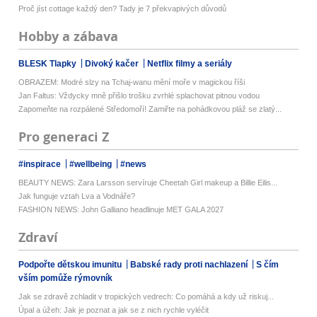
Proč jíst cottage každý den? Tady je 7 překvapivých důvodů
Hobby a zábava
BLESK Tlapky
Divoký kačer
Netflix filmy a seriály
OBRAZEM: Modré slzy na Tchaj-wanu mění moře v magickou říši
Jan Faltus: Vždycky mně přišlo trošku zvrhlé splachovat pitnou vodou
Zapomeňte na rozpálené Středomoří! Zamiřte na pohádkovou pláž se zlatý...
Pro generaci Z
#inspirace
#wellbeing
#news
BEAUTY NEWS: Zara Larsson servíruje Cheetah Girl makeup a Billie Eilis...
Jak funguje vztah Lva a Vodnáře?
FASHION NEWS: John Galliano headlinuje MET GALA 2027
Zdraví
Podpořte dětskou imunitu
Babské rady proti nachlazení
S čím
vším pomůže rýmovník
Jak se zdravě zchladit v tropických vedrech: Co pomáhá a kdy už riskuj...
Úpal a úžeh: Jak je poznat a jak se z nich rychle vyléčit