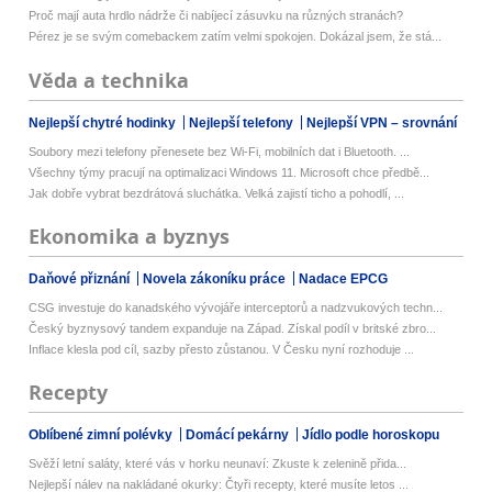
Proč mají auta hrdlo nádrže či nabíjecí zásuvku na různých stranách?
Pérez je se svým comebackem zatím velmi spokojen. Dokázal jsem, že stá...
Věda a technika
Nejlepší chytré hodinky
Nejlepší telefony
Nejlepší VPN – srovnání
Soubory mezi telefony přenesete bez Wi-Fi, mobilních dat i Bluetooth. ...
Všechny týmy pracují na optimalizaci Windows 11. Microsoft chce předbě...
Jak dobře vybrat bezdrátová sluchátka. Velká zajistí ticho a pohodlí, ...
Ekonomika a byznys
Daňové přiznání
Novela zákoníku práce
Nadace EPCG
CSG investuje do kanadského vývojáře interceptorů a nadzvukových techn...
Český byznysový tandem expanduje na Západ. Získal podíl v britské zbro...
Inflace klesla pod cíl, sazby přesto zůstanou. V Česku nyní rozhoduje ...
Recepty
Oblíbené zimní polévky
Domácí pekárny
Jídlo podle horoskopu
Svěží letní saláty, které vás v horku neunaví: Zkuste k zelenině přida...
Nejlepší nálev na nakládané okurky: Čtyři recepty, které musíte letos ...