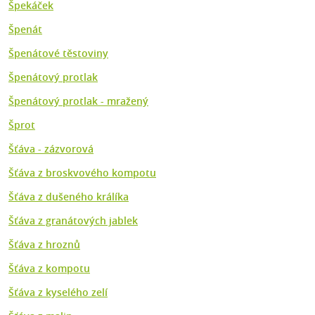
Špekáček
Špenát
Špenátové těstoviny
Špenátový protlak
Špenátový protlak - mražený
Šprot
Šťáva - zázvorová
Šťáva z broskvového kompotu
Šťáva z dušeného králíka
Šťáva z granátových jablek
Šťáva z hroznů
Šťáva z kompotu
Šťáva z kyselého zelí