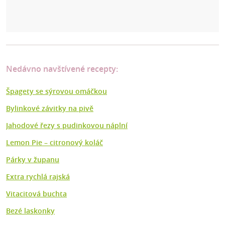
Nedávno navštívené recepty:
Špagety se sýrovou omáčkou
Bylinkové závitky na pivě
Jahodové řezy s pudinkovou náplní
Lemon Pie – citronový koláč
Párky v županu
Extra rychlá rajská
Vitacitová buchta
Bezé laskonky