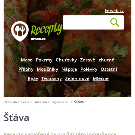
Fitweb.cz
Maso
Pokrmy
Chuťovky
Zdravě i chutně
Přílohy
Moučníky
Nápoje
Polévky
Ostatní
Rýže
Těstoviny
Zeleninové
Mléčné
Recepty Fitweb
Databáze ingrediencí
Šťáva
Šťáva
Recepty vytvořené za použití této ingredience