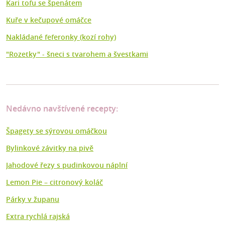
Kari tofu se špenátem
Kuře v kečupové omáčce
Nakládané feferonky (kozí rohy)
"Rozetky" - šneci s tvarohem a švestkami
Nedávno navštívené recepty:
Špagety se sýrovou omáčkou
Bylinkové závitky na pivě
Jahodové řezy s pudinkovou náplní
Lemon Pie – citronový koláč
Párky v županu
Extra rychlá rajská