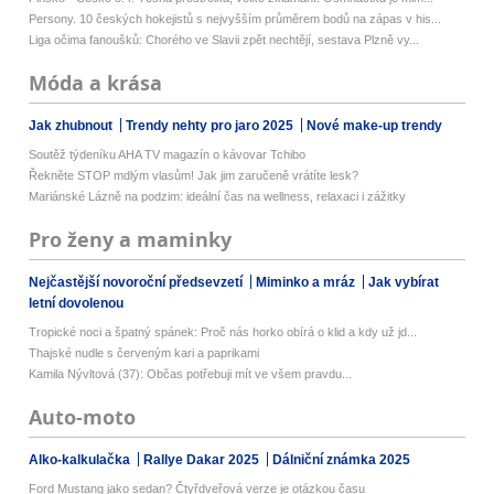
Persony. 10 českých hokejistů s nejvyšším průměrem bodů na zápas v his...
Liga očima fanoušků: Chorého ve Slavii zpět nechtějí, sestava Plzně vy...
Móda a krása
Jak zhubnout
Trendy nehty pro jaro 2025
Nové make-up trendy
Soutěž týdeníku AHA TV magazín o kávovar Tchibo
Řekněte STOP mdlým vlasům! Jak jim zaručeně vrátíte lesk?
Mariánské Lázně na podzim: ideální čas na wellness, relaxaci i zážitky
Pro ženy a maminky
Nejčastější novoroční předsevzetí
Miminko a mráz
Jak vybírat
letní dovolenou
Tropické noci a špatný spánek: Proč nás horko obírá o klid a kdy už jd...
Thajské nudle s červeným kari a paprikami
Kamila Nývltová (37): Občas potřebuji mít ve všem pravdu...
Auto-moto
Alko-kalkulačka
Rallye Dakar 2025
Dálniční známka 2025
Ford Mustang jako sedan? Čtyřdveřová verze je otázkou času