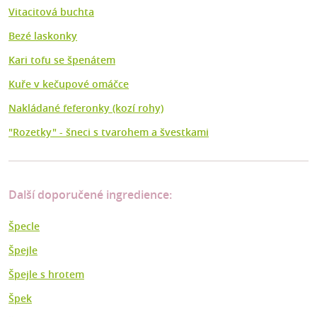
Vitacitová buchta
Bezé laskonky
Kari tofu se špenátem
Kuře v kečupové omáčce
Nakládané feferonky (kozí rohy)
"Rozetky" - šneci s tvarohem a švestkami
Další doporučené ingredience:
Špecle
Špejle
Špejle s hrotem
Špek