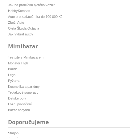
Jak na prohlídku ojetého vozu?
HobbyKompas
Auto pro začátečníka do 100 000 Kč
Zboží Auto
Ojetá Škoda Octavia
Jak vybrat auto?
Mimibazar
Testujte s Mimibazarem
Monster High
Barbie
Lego
Pyžama
Kosmetika a parfémy
Teplákové soupravy
Dětské boty
Ložní povlečení
Bazar nábytku
Doporučujeme
Starjob