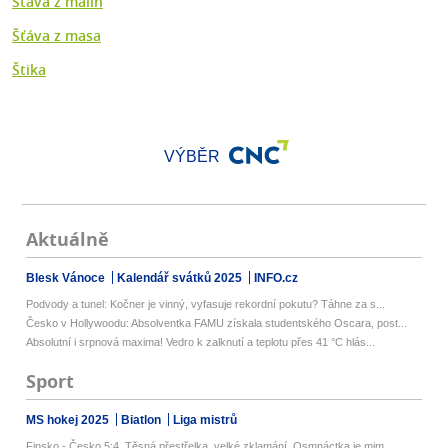
Šťáva z malin
Šťáva z masa
Štika
VÝBĚR
Aktuálně
Blesk Vánoce
Kalendář svátků 2025
INFO.cz
Podvody a tunel: Kočner je vinný, vyfasuje rekordní pokutu? Táhne za s...
Česko v Hollywoodu: Absolventka FAMU získala studentského Oscara, post...
Absolutní i srpnová maxima! Vedro k zalknutí a teplotu přes 41 °C hlás...
Sport
MS hokej 2025
Biatlon
Liga mistrů
Finsko - Česko 5:4. Těsná přestřelka, velké zklamání. Osmnáctka je mim...