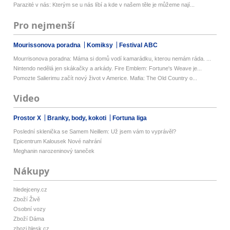
Parazité v nás: Kterým se u nás líbí a kde v našem těle je můžeme nají...
Pro nejmenší
Mourissonova poradna
Komiksy
Festival ABC
Mourrisonova poradna: Máma si domů vodí kamarádku, kterou nemám ráda. ...
Nintendo nedělá jen skákačky a arkády. Fire Emblem: Fortune's Weave je...
Pomozte Salierimu začít nový život v Americe. Mafia: The Old Country o...
Video
Prostor X
Branky, body, kokoti
Fortuna liga
Poslední sklenička se Samem Neillem: Už jsem vám to vyprávěl?
Epicentrum Kalousek Nové nahrání
Meghanin narozeninový taneček
Nákupy
hledejceny.cz
Zboží Živě
Osobní vozy
Zboží Dáma
zbozi.blesk.cz