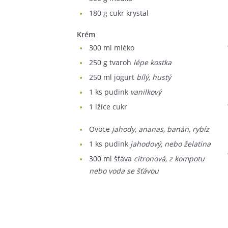
180
g cukr krystal
Krém
300
ml mléko
250
g tvaroh
lépe kostka
250
ml jogurt
bílý, hustý
1
ks pudink
vanilkový
1
lžíce cukr
ovoce
jahody, ananas, banán, rybíz
1
ks pudink
jahodový, nebo želatina
300
ml šťáva
citronová, z kompotu
nebo voda se šťávou