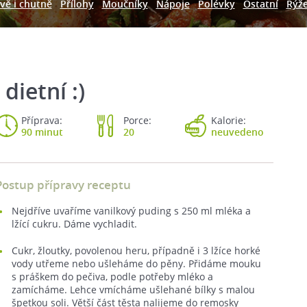
vě i chutně
Přílohy
Moučníky
Nápoje
Polévky
Ostatní
Rýž
dietní :)
Příprava:
Porce:
Kalorie:
90 minut
20
neuvedeno
Postup přípravy receptu
Nejdříve uvaříme vanilkový puding s 250 ml mléka a
lžící cukru. Dáme vychladit.
Cukr, žloutky, povolenou heru, případně i 3 lžíce horké
vody utřeme nebo ušleháme do pěny. Přidáme mouku
s práškem do pečiva, podle potřeby mléko a
zamícháme. Lehce vmícháme ušlehané bílky s malou
špetkou soli. Větší část těsta nalijeme do remosky