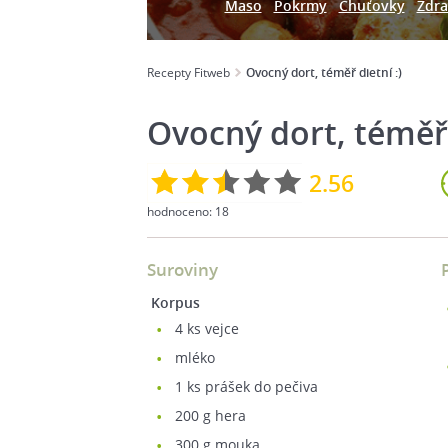
Maso
Pokrmy
Chuťovky
Zdra
Recepty Fitweb
Ovocný dort, téměř dietní :)
Ovocný dort, téměř 
2.56
hodnoceno:
18
Suroviny
Korpus
4
ks vejce
mléko
1
ks prášek do pečiva
200
g hera
300
g mouka