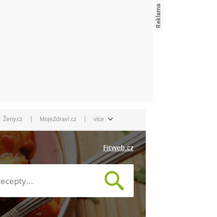
|
|
Ženy.cz
MojeZdraví.cz
více
Fitweb.cz