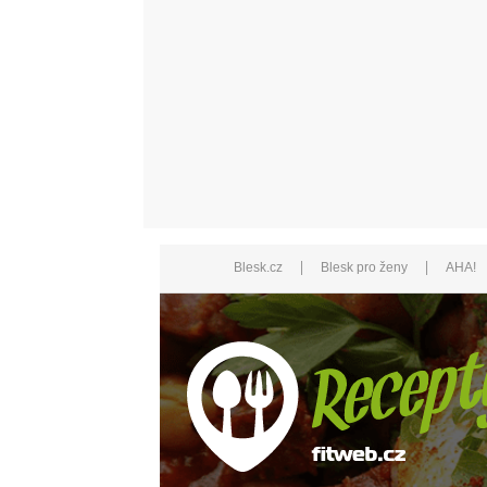
|
|
Blesk.cz
Blesk pro ženy
AHA!