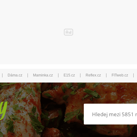
|
|
|
|
|
|
Dáma.cz
Maminka.cz
E15.cz
Reflex.cz
FITweb.cz