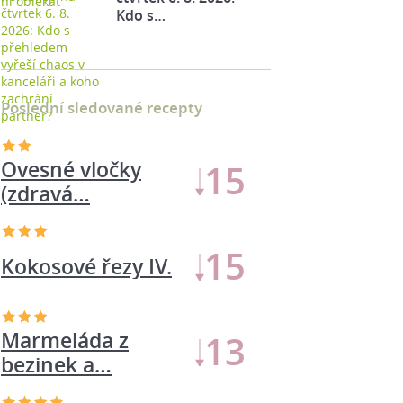
Kdo s…
Poslední sledované recepty
Ovesné vločky
15
(zdravá…
15
Kokosové řezy IV.
Marmeláda z
13
bezinek a…