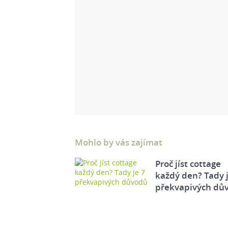
Mohlo by vás zajímat
Proč jíst cottage
každý den? Tady j
překvapivých dů