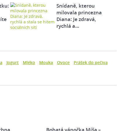
tku:
Snídaně, kterou
milovala princezna
íte
Diana: Je zdravá,
rychlá a…
a
Jogurt
Mléko
Mouka
Ovoce
Prášek do pečiva
chna
Bohatá vánočka Míša –