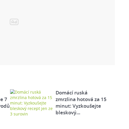
Domácí ruská
e 7
zmrzlina hotová za 15
vodů
minut: Vyzkoušejte
bleskový…