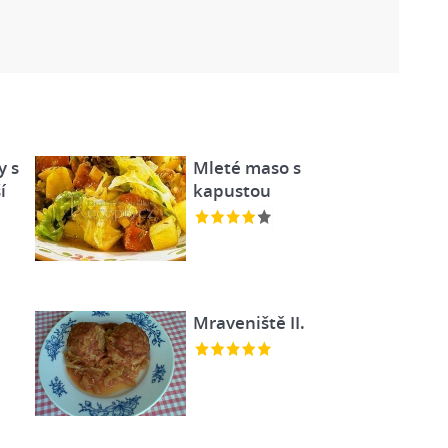
y s
Mleté maso s
í
kapustou
Mraveniště II.