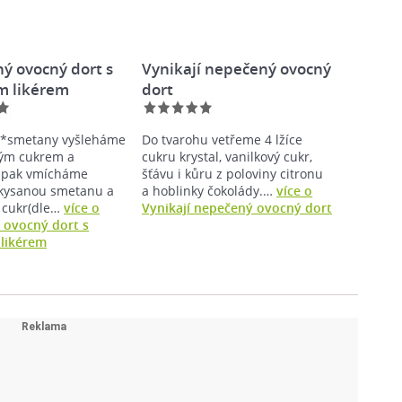
ý ovocný dort s
Vynikají nepečený ovocný
m likérem
dort
**smetany vyšleháme
Do tvarohu vetřeme 4 lžíce
vým cukrem a
cukru krystal, vanilkový cukr,
, pak vmícháme
šťávu i kůru z poloviny citronu
akysanou smetanu a
a hoblinky čokolády.…
více o
 cukr(dle…
více o
Vynikají nepečený ovocný dort
 ovocný dort s
likérem