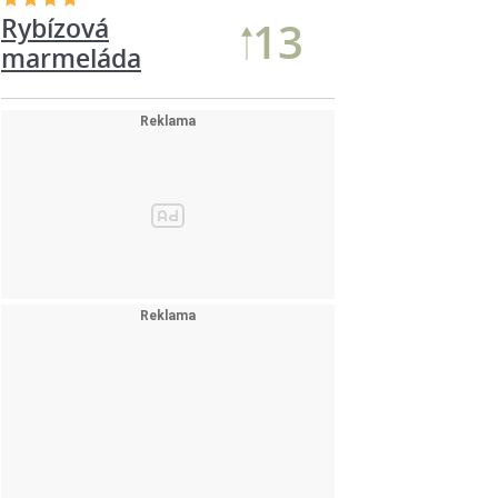
Rybízová
13
marmeláda