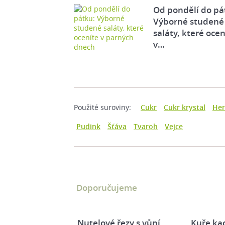
Od pondělí do pá
Výborné studené
saláty, které ocen
v…
Použité suroviny:
Cukr
Cukr krystal
Her
Pudink
Šťáva
Tvaroh
Vejce
Doporučujeme
Nutelové řezy s vůní
Kuře ka