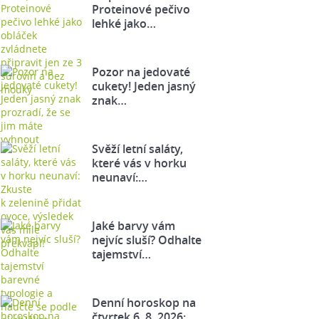
Proteinové pečivo
lehké jako…
Pozor na jedovaté
cukety! Jeden jasný
znak…
Svěží letní saláty,
které vás v horku
neunaví:…
Jaké barvy vám
nejvíc sluší? Odhalte
tajemství…
Denní horoskop na
čtvrtek 6. 8. 2026: