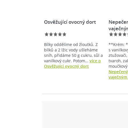
Osvěžující ovocný dort
Nepečen
vaječný
Bílky oddělíme od žloutků. Z
**Krém: 
bílků a 2 lžic vody ušleháme
s vanilko
sníh, přidáme 50 g cukru, sůl a
ztužovači
vanilkový cukr. Potom…
více o
tvaroh, z
Osvěžující ovocný dort
moučkový
Nepečený
vaječným 