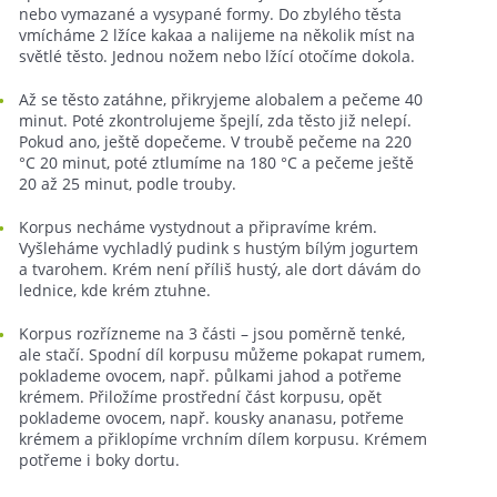
nebo vymazané a vysypané formy. Do zbylého těsta
vmícháme 2 lžíce kakaa a nalijeme na několik míst na
světlé těsto. Jednou nožem nebo lžící otočíme dokola.
Až se těsto zatáhne, přikryjeme alobalem a pečeme 40
minut. Poté zkontrolujeme špejlí, zda těsto již nelepí.
Pokud ano, ještě dopečeme. V troubě pečeme na 220
°C 20 minut, poté ztlumíme na 180 °C a pečeme ještě
20 až 25 minut, podle trouby.
Korpus necháme vystydnout a připravíme krém.
Vyšleháme vychladlý pudink s hustým bílým jogurtem
a tvarohem. Krém není příliš hustý, ale dort dávám do
lednice, kde krém ztuhne.
Korpus rozřízneme na 3 části – jsou poměrně tenké,
ale stačí. Spodní díl korpusu můžeme pokapat rumem,
poklademe ovocem, např. půlkami jahod a potřeme
krémem. Přiložíme prostřední část korpusu, opět
poklademe ovocem, např. kousky ananasu, potřeme
krémem a přiklopíme vrchním dílem korpusu. Krémem
potřeme i boky dortu.