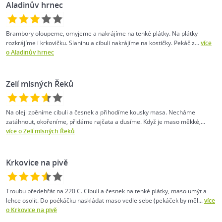
Aladinův hrnec
Brambory oloupeme, omyjeme a nakrájíme na tenké plátky. Na plátky
rozkrájíme i krkovičku. Slaninu a cibuli nakrájíme na kostičky. Pekáč z...
více
o Aladinův hrnec
Zelí mlsných Řeků
Na oleji zpěníme cibuli a česnek a přihodíme kousky masa. Necháme
zatáhnout, okořeníme, přidáme rajčata a dusíme. Když je maso měkké,...
více o Zelí mlsných Řeků
Krkovice na pivě
Troubu předehřát na 220 C. Cibuli a česnek na tenké plátky, maso umýt a
lehce osolit. Do poékáčku naskládat maso vedle sebe (pekáček by měl...
více
o Krkovice na pivě