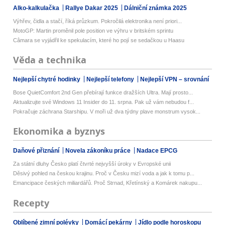
Alko-kalkulačka
Rallye Dakar 2025
Dálniční známka 2025
Výhřev, čidla a stačí, říká průzkum. Pokročilá elektronika není priori...
MotoGP: Martin proměnil pole position ve výhru v britském sprintu
Câmara se vyjádřil ke spekulacím, které ho pojí se sedačkou u Haasu
Věda a technika
Nejlepší chytré hodinky
Nejlepší telefony
Nejlepší VPN – srovnání
Bose QuietComfort 2nd Gen přebírají funkce dražších Ultra. Mají prosto...
Aktualizujte své Windows 11 Insider do 11. srpna. Pak už vám nebudou f...
Pokračuje záchrana Starshipu. V moři už dva týdny plave monstrum vysok...
Ekonomika a byznys
Daňové přiznání
Novela zákoníku práce
Nadace EPCG
Za státní dluhy Česko platí čtvrté nejvyšší úroky v Evropské unii
Děsivý pohled na českou krajinu. Proč v Česku mizí voda a jak k tomu p...
Emancipace českých miliardářů. Proč Strnad, Křetínský a Komárek nakupu...
Recepty
Oblíbené zimní polévky
Domácí pekárny
Jídlo podle horoskopu