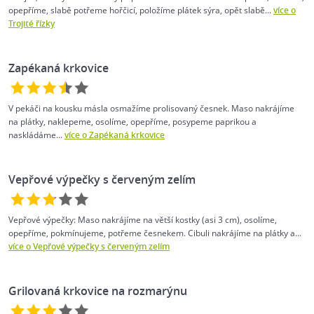
opepříme, slabě potřeme hořčicí, položíme plátek sýra, opět slabě...
více o
Trojité řízky
Zapékaná krkovice
V pekáči na kousku másla osmažíme prolisovaný česnek. Maso nakrájíme
na plátky, naklepeme, osolíme, opepříme, posypeme paprikou a
naskládáme...
více o Zapékaná krkovice
Vepřové výpečky s červeným zelím
Vepřové výpečky: Maso nakrájíme na větší kostky (asi 3 cm), osolíme,
opepříme, pokmínujeme, potřeme česnekem. Cibuli nakrájíme na plátky a...
více o Vepřové výpečky s červeným zelím
Grilovaná krkovice na rozmarýnu