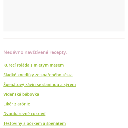
Nedávno navštívené recepty:
Kuřecí roláda s mletým masem
Sladké knedlíky ze spařeného těsta
Špenátový závin se slaninou a sýrem
Vídeňská bábovka
Likér z arónie
Dvoubarevné cukroví
Těstoviny s pórkem a špenátem