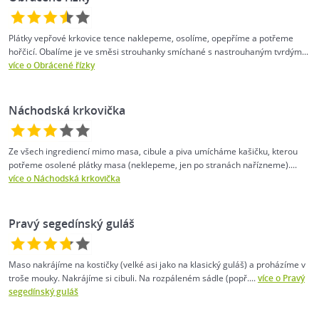
Plátky vepřové krkovice tence naklepeme, osolíme, opepříme a potřeme
hořčicí. Obalíme je ve směsi strouhanky smíchané s nastrouhaným tvrdým...
více o Obrácené řízky
Náchodská krkovička
Ze všech ingrediencí mimo masa, cibule a piva umícháme kašičku, kterou
potřeme osolené plátky masa (neklepeme, jen po stranách nařízneme)....
více o Náchodská krkovička
Pravý segedínský guláš
Maso nakrájíme na kostičky (velké asi jako na klasický guláš) a proházíme v
troše mouky. Nakrájíme si cibuli. Na rozpáleném sádle (popř....
více o Pravý
segedínský guláš