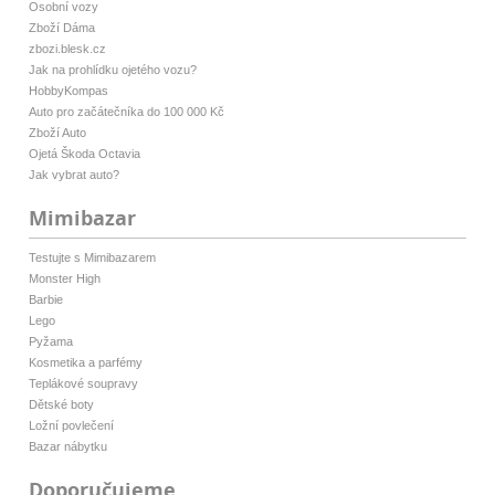
Osobní vozy
Zboží Dáma
zbozi.blesk.cz
Jak na prohlídku ojetého vozu?
HobbyKompas
Auto pro začátečníka do 100 000 Kč
Zboží Auto
Ojetá Škoda Octavia
Jak vybrat auto?
Mimibazar
Testujte s Mimibazarem
Monster High
Barbie
Lego
Pyžama
Kosmetika a parfémy
Teplákové soupravy
Dětské boty
Ložní povlečení
Bazar nábytku
Doporučujeme