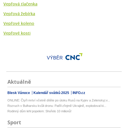
Vepřová tlačenka
Vepřová žebírka
Vepřové koleno
Vepřové kosti
VÝBĚR
Aktuálně
Blesk Vánoce
Kalendář svátků 2025
INFO.cz
ONLINE: Čtyři mrtví včetně dítěte po útoku Rusů na Kyjev a Zelenskyj v...
Rozruch v Bulharsku kvůli dronu: Patřil zřejmě Ukrajině, explodoval ki...
Rodinný dům lehl popelem: Shořelo 10 milionů!
Sport