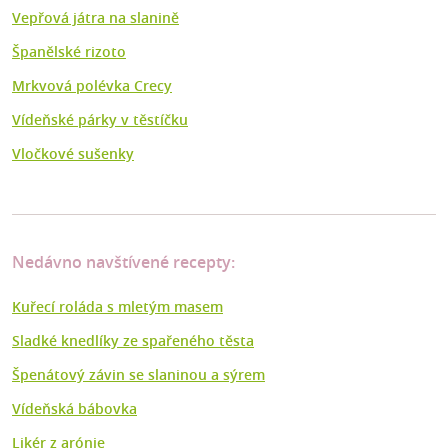
Vepřová játra na slanině
Španělské rizoto
Mrkvová polévka Crecy
Vídeňské párky v těstíčku
Vločkové sušenky
Nedávno navštívené recepty:
Kuřecí roláda s mletým masem
Sladké knedlíky ze spařeného těsta
Špenátový závin se slaninou a sýrem
Vídeňská bábovka
Likér z arónie