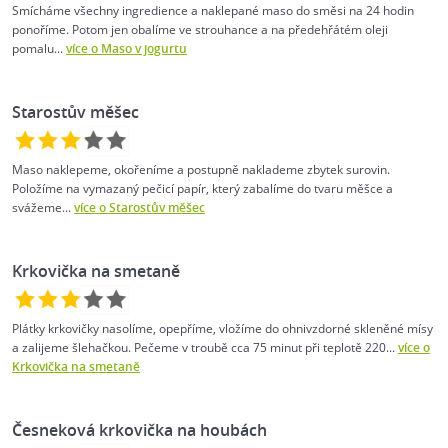
Smícháme všechny ingredience a naklepané maso do směsi na 24 hodin
ponoříme. Potom jen obalíme ve strouhance a na předehřátém oleji
pomalu...
více o Maso v jogurtu
Starostův měšec
Maso naklepeme, okořeníme a postupně naklademe zbytek surovin.
Položíme na vymazaný pečicí papír, který zabalíme do tvaru měšce a
svážeme...
více o Starostův měšec
Krkovička na smetaně
Plátky krkovičky nasolíme, opepříme, vložíme do ohnivzdorné skleněné mísy
a zalijeme šlehačkou. Pečeme v troubě cca 75 minut při teplotě 220...
více o
Krkovička na smetaně
Česneková krkovička na houbách