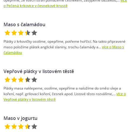
opepříme, ze všech stran pomažeme česnekem, zasypeme bazalkou,...
více
o Pečená krkovice v česnekové krustě
Maso s čalamádou
Plátky z krkovičky osolíme, opepříme, potřeme hořčicí. Na takto připravené
maso položíme plátek anglické slaniny, trochu čalamády a...
více o Maso s
čalamádou
Vepřové plátky v listovém těstě
Plátky masa naklepeme, osolíme, opepříme a naložíme do směsi oleje a
koření, např. grilovací koření, česnek apod. Listové těsto rozválíme,...
více o
Vepřové plátky v listovém těstě
Maso v jogurtu