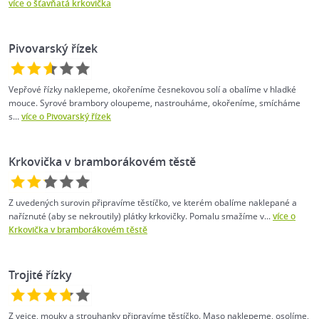
více o šťavňatá krkovička
Pivovarský řízek
Vepřové řízky naklepeme, okořeníme česnekovou solí a obalíme v hladké
mouce. Syrové brambory oloupeme, nastrouháme, okořeníme, smícháme
s...
více o Pivovarský řízek
Krkovička v bramborákovém těstě
Z uvedených surovin připravíme těstíčko, ve kterém obalíme naklepané a
naříznuté (aby se nekroutily) plátky krkovičky. Pomalu smažíme v...
více o
Krkovička v bramborákovém těstě
Trojité řízky
Z vejce, mouky a strouhanky připravíme těstíčko. Maso naklepeme, osolíme,