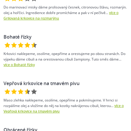
Do marinovací misky dáme prolisovaný česnek, citronovou šťávu, rozmarýn.
olej a hořčici. Ingredience dobře promícháme a pak v ní pečlivě...
více o
Grilovaná krkovice na rozmarýnu
Bohaté řízky
Krkovici naklepeme, osolíme, opepříme a orestujeme po obou stranách. Do
výpeku dáme cibuli a na orestovanou cibuli žampiony. Tuto směs dáme...
více o Bohaté řízky
Vepřová krkovice na tmavém pivu
Maso zlehka naklepeme, osolíme, opepříme a pokmínujeme. V hrnci si
rozpálíme olej a vložíme do něj na kostky nakrájenou cibuli, kterou...
více o
Vepřová krkovice na tmavém pivu
Obrácené řízky