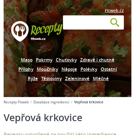
Fitweb.cz
Maso
Pokrmy
Chuťovky
Zdravě i chutně
Přílohy
Moučníky
Nápoje
Polévky
Ostatní
Rýže
Těstoviny
Zeleninové
Mléčné
Recepty Fitweb
Databáze ingrediencí
Vepřová krkovice
Vepřová krkovice
Recepty vytvořené za použití této ingredience