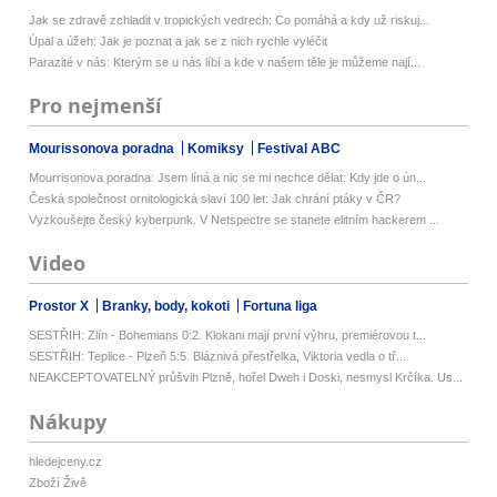
Jak se zdravě zchladit v tropických vedrech: Co pomáhá a kdy už riskuj...
Úpal a úžeh: Jak je poznat a jak se z nich rychle vyléčit
Parazité v nás: Kterým se u nás líbí a kde v našem těle je můžeme nají...
Pro nejmenší
Mourissonova poradna
Komiksy
Festival ABC
Mourrisonova poradna: Jsem líná a nic se mi nechce dělat: Kdy jde o ún...
Česká společnost ornitologická slaví 100 let: Jak chrání ptáky v ČR?
Vyzkoušejte český kyberpunk. V Netspectre se stanete elitním hackerem ...
Video
Prostor X
Branky, body, kokoti
Fortuna liga
SESTŘIH: Zlín - Bohemians 0:2. Klokani mají první výhru, premiérovou t...
SESTŘIH: Teplice - Plzeň 5:5. Bláznivá přestřelka, Viktoria vedla o tř...
NEAKCEPTOVATELNÝ průšvih Plzně, hořel Dweh i Doski, nesmysl Krčíka. Us...
Nákupy
hledejceny.cz
Zboží Živě