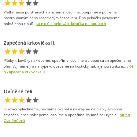
Plátky masa po stranách nařízneme, osolíme, opepříme a potřeme
nastrouhaným nebo rozetřeným česnekem. Dno pekáčku posypeme
pokrájenou cibulí...
více o Česneková krkovička na houbách
Zapečená krkovička II.
Plátky krkovičky naklepeme, opepříme, osolíme a z obou stran opečeme na
oleji. Vyjmeme ji a na výpeku opečeme na kostičky nakrájenou šunku a...
více
o Zapečená krkovička II.
Ovíněné zelí
Krkovici opláchneme, necháme okapat a nakrájíme na plátky. Po obou
stranách lehce naklepeme, osolíme a opepříme. Kysané zelí rychle...
více o
Ovíněné zelí