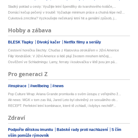
Sladký poklad u cesty: Využijte letní špendlíky do tvarohového koláče,...
Domácí kečup pečený v troubě: Vyžaduje minimum práce a chutná lépe než...
Cuketová zmrzlina? Vyzkoušejte nečekaný letní hit a geniální způsob, j...
Hobby a zábava
BLESK Tlapky
Divoký kačer
Netflix filmy a seriály
Cestovní horečka šlechty: Chuďas z Klatovska otrokářem v Jižní Americe
Filip Vondrášek: V Jižní Americe si lidé plují životem mnohem lehčeji,...
Osvěžení ve Schladmingu: Lamy, ferraty i koulovačka v létě jsou jen pá...
Pro generaci Z
#inspirace
#wellbeing
#news
Pop Culture Wrap: Ariana Grande promluvila o svém ústupu z veřejného ž...
Alt news: MGK v tom zas lítá, Jared Leto byl obviněný ze sexuálního ob...
RECEPT: Perfektní letní kombinace, které tě zchladí, i kdybys nechtěl*...
Zdraví
Podpořte dětskou imunitu
Babské rady proti nachlazení
S čím
vším pomůže rýmovník