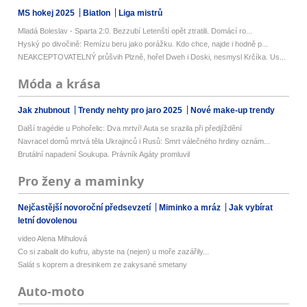
MS hokej 2025
Biatlon
Liga mistrů
Mladá Boleslav - Sparta 2:0. Bezzubí Letenští opět ztratili. Domácí ro...
Hyský po divočině: Remízu beru jako porážku. Kdo chce, najde i hodně p...
NEAKCEPTOVATELNÝ průšvih Plzně, hořel Dweh i Doski, nesmysl Krčíka. Us...
Móda a krása
Jak zhubnout
Trendy nehty pro jaro 2025
Nové make-up trendy
Další tragédie u Pohořelic: Dva mrtví! Auta se srazila při předjíždění
Navracel domů mrtvá těla Ukrajinců i Rusů: Smrt válečného hrdiny oznám...
Brutální napadení Soukupa. Právník Agáty promluvil
Pro ženy a maminky
Nejčastější novoroční předsevzetí
Miminko a mráz
Jak vybírat
letní dovolenou
video Alena Mihulová
Co si zabalit do kufru, abyste na (nejen) u moře zazářily...
Salát s koprem a dresinkem ze zakysané smetany
Auto-moto