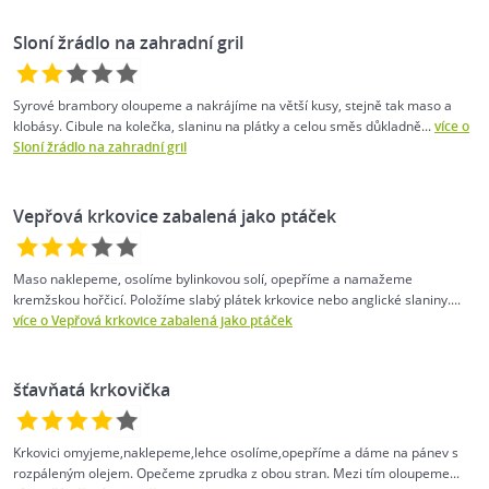
Sloní žrádlo na zahradní gril
Syrové brambory oloupeme a nakrájíme na větší kusy, stejně tak maso a
klobásy. Cibule na kolečka, slaninu na plátky a celou směs důkladně...
více o
Sloní žrádlo na zahradní gril
Vepřová krkovice zabalená jako ptáček
Maso naklepeme, osolíme bylinkovou solí, opepříme a namažeme
kremžskou hořčicí. Položíme slabý plátek krkovice nebo anglické slaniny....
více o Vepřová krkovice zabalená jako ptáček
šťavňatá krkovička
Krkovici omyjeme,naklepeme,lehce osolíme,opepříme a dáme na pánev s
rozpáleným olejem. Opečeme zprudka z obou stran. Mezi tím oloupeme...