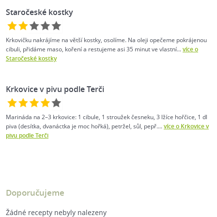
Staročeské kostky
Krkovičku nakrájíme na větší kostky, osolíme. Na oleji opečeme pokrájenou
cibuli, přidáme maso, koření a restujeme asi 35 minut ve vlastní...
více o
Staročeské kostky
Krkovice v pivu podle Terči
Marináda na 2–3 krkovice: 1 cibule, 1 stroužek česneku, 3 lžíce hořčice, 1 dl
piva (desítka, dvanáctka je moc hořká), petržel, sůl, pepř....
více o Krkovice v
pivu podle Terči
Doporučujeme
Žádné recepty nebyly nalezeny