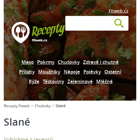
Fitweb.cz
Maso
Pokrmy
Chuťovky
Zdravě i chutně
Přílohy
Moučníky
Nápoje
Polévky
Ostatní
Rýže
Těstoviny
Zeleninové
Mléčné
Recepty Fitweb
Chuťovky
Slané
Slané
Vybíráme z receptů