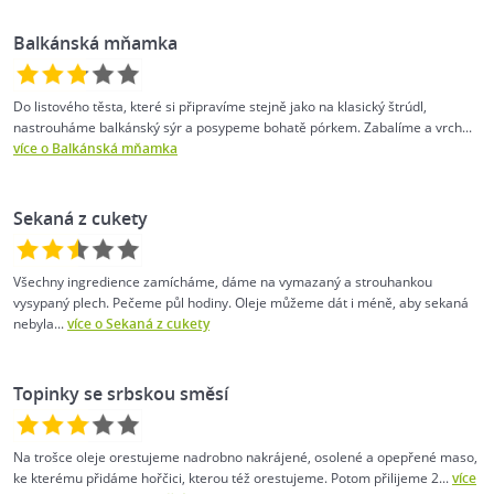
Balkánská mňamka
Do listového těsta, které si připravíme stejně jako na klasický štrúdl,
nastrouháme balkánský sýr a posypeme bohatě pórkem. Zabalíme a vrch...
více o Balkánská mňamka
Sekaná z cukety
Všechny ingredience zamícháme, dáme na vymazaný a strouhankou
vysypaný plech. Pečeme půl hodiny. Oleje můžeme dát i méně, aby sekaná
nebyla...
více o Sekaná z cukety
Topinky se srbskou směsí
Na trošce oleje orestujeme nadrobno nakrájené, osolené a opepřené maso,
ke kterému přidáme hořčici, kterou též orestujeme. Potom přilijeme 2...
více