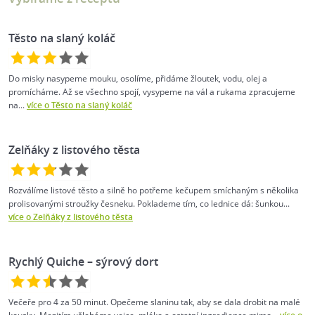
Těsto na slaný koláč
Do misky nasypeme mouku, osolíme, přidáme žloutek, vodu, olej a
promícháme. Až se všechno spojí, vysypeme na vál a rukama zpracujeme
na...
více o Těsto na slaný koláč
Zelňáky z listového těsta
Rozválíme listové těsto a silně ho potřeme kečupem smíchaným s několika
prolisovanými stroužky česneku. Poklademe tím, co lednice dá: šunkou...
více o Zelňáky z listového těsta
Rychlý Quiche – sýrový dort
Večeře pro 4 za 50 minut. Opečeme slaninu tak, aby se dala drobit na malé