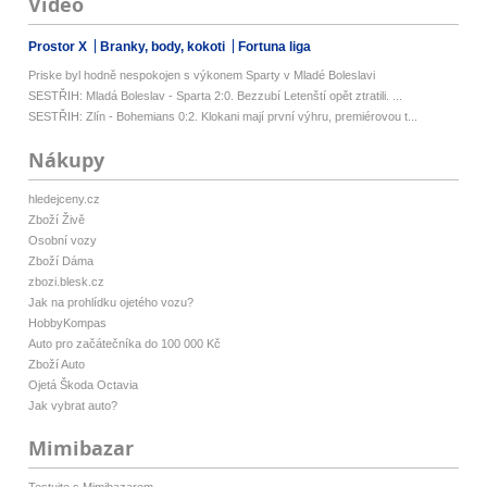
Video
Prostor X
Branky, body, kokoti
Fortuna liga
Priske byl hodně nespokojen s výkonem Sparty v Mladé Boleslavi
SESTŘIH: Mladá Boleslav - Sparta 2:0. Bezzubí Letenští opět ztratili. ...
SESTŘIH: Zlín - Bohemians 0:2. Klokani mají první výhru, premiérovou t...
Nákupy
hledejceny.cz
Zboží Živě
Osobní vozy
Zboží Dáma
zbozi.blesk.cz
Jak na prohlídku ojetého vozu?
HobbyKompas
Auto pro začátečníka do 100 000 Kč
Zboží Auto
Ojetá Škoda Octavia
Jak vybrat auto?
Mimibazar
Testujte s Mimibazarem