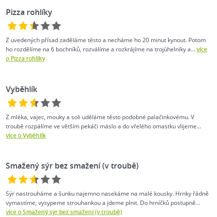
Pizza rohlíky
Z uvedených přísad zaděláme těsto a necháme ho 20 minut kynout. Potom
ho rozdělíme na 6 bochníků, rozválíme a rozkrájíme na trojúhelníky a...
více
o Pizza rohlíky
Vyběhlík
Z mléka, vajec, mouky a soli uděláme těsto podobné palačinkovému. V
troubě rozpálíme ve větším pekáči máslo a do vřelého omastku vlijeme...
více o Vyběhlík
Smažený sýr bez smažení (v troubě)
Sýr nastrouháme a šunku najemno nasekáme na malé kousky. Hrnky řádně
vymastíme, vysypeme strouhankou a jdeme plnit. Do hrníčků postupně...
více o Smažený sýr bez smažení (v troubě)