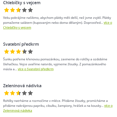
Chlebíčky s vejcem
Veku pokrájíme našikmo, abychom plátky měli delší, než jsme zvyklí. Plátky
pomažeme salátem (kupovaným nebo doma dělaným). Doprostřed...
více o
Chlebíčky s vejcem
Svatební předkrm
Šunku potřeme křenovou pomazánkou, zavineme do roličky a ozdobíme
šlehačkou. Vejce uvaříme natvrdo, vyjmeme žloutky. Z pomazánkového
másla a...
více o Svatební předkrm
Zeleninová nádivka
Rohlíky natrháme a rozmočíme v mléce. Přidáme žloutky, promícháme a
přidáme nakrájenou papriku, cibulku, žampiony, hrášek a na kousky...
více o
Zeleninová nádivka