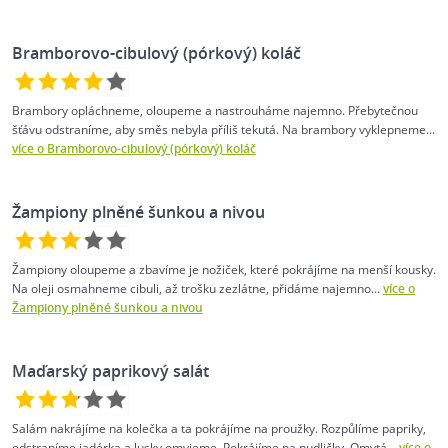
Bramborovo-cibulový (pórkový) koláč
Brambory opláchneme, oloupeme a nastrouháme najemno. Přebytečnou
šťávu odstraníme, aby směs nebyla příliš tekutá. Na brambory vyklepneme...
více o Bramborovo-cibulový (pórkový) koláč
Žampiony plněné šunkou a nivou
Žampiony oloupeme a zbavíme je nožiček, které pokrájíme na menší kousky.
Na oleji osmahneme cibuli, až trošku zezlátne, přidáme najemno...
více o
Žampiony plněné šunkou a nivou
Maďarský paprikový salát
Salám nakrájíme na kolečka a ta pokrájíme na proužky. Rozpůlíme papriky,
odstraníme jadérka a lusky omyjeme. Pokrájíme na nudličky. Omytá...
více o