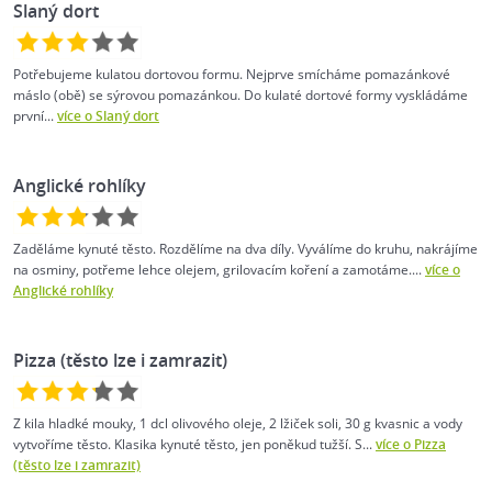
Slaný dort
Potřebujeme kulatou dortovou formu. Nejprve smícháme pomazánkové
máslo (obě) se sýrovou pomazánkou. Do kulaté dortové formy vyskládáme
první...
více o Slaný dort
Anglické rohlíky
Zaděláme kynuté těsto. Rozdělíme na dva díly. Vyválíme do kruhu, nakrájíme
na osminy, potřeme lehce olejem, grilovacím koření a zamotáme....
více o
Anglické rohlíky
Pizza (těsto lze i zamrazit)
Z kila hladké mouky, 1 dcl olivového oleje, 2 lžiček soli, 30 g kvasnic a vody
vytvoříme těsto. Klasika kynuté těsto, jen poněkud tužší. S...
více o Pizza
(těsto lze i zamrazit)