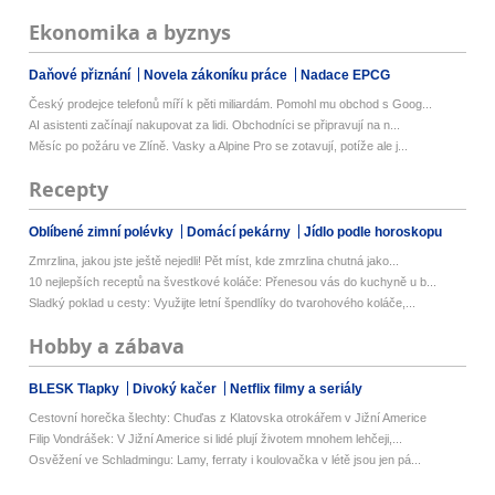
Ekonomika a byznys
Daňové přiznání
Novela zákoníku práce
Nadace EPCG
Český prodejce telefonů míří k pěti miliardám. Pomohl mu obchod s Goog...
AI asistenti začínají nakupovat za lidi. Obchodníci se připravují na n...
Měsíc po požáru ve Zlíně. Vasky a Alpine Pro se zotavují, potíže ale j...
Recepty
Oblíbené zimní polévky
Domácí pekárny
Jídlo podle horoskopu
Zmrzlina, jakou jste ještě nejedli! Pět míst, kde zmrzlina chutná jako...
10 nejlepších receptů na švestkové koláče: Přenesou vás do kuchyně u b...
Sladký poklad u cesty: Využijte letní špendlíky do tvarohového koláče,...
Hobby a zábava
BLESK Tlapky
Divoký kačer
Netflix filmy a seriály
Cestovní horečka šlechty: Chuďas z Klatovska otrokářem v Jižní Americe
Filip Vondrášek: V Jižní Americe si lidé plují životem mnohem lehčeji,...
Osvěžení ve Schladmingu: Lamy, ferraty i koulovačka v létě jsou jen pá...