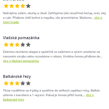
Nakrájíme salám, okurky a cibuli. Zahřejeme (ale nevaříme) kečup, ocet, olej
a cukr. Přidáme chilli koření a majolku, vše promícháme. Mažeme...
více o
Sloní žrádlo
Vlašská pomazánka
Zeleninu necháme okapat a společně se salámem a sýrem umeleme na
masovém strojku nebo rozsekáme v robotu. Vzniklou hmotu přidáme do...
více o Vlašská pomazánka
Balkánské řezy
Těsta rozdělíme na 4 pláty a vyválíme do velikosti zapékací mísy. Balkán
utřeme s tvarohem a 1 vejcem. Pokud je hmota příliš hustá,...
více o
Balkánské řezy