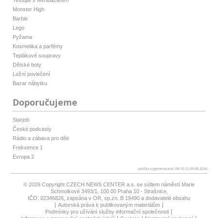
Monster High
Barbie
Lego
Pyžama
Kosmetika a parfémy
Teplákové soupravy
Dětské boty
Ložní povlečení
Bazar nábytku
Doporučujeme
Starjob
České podcasty
Rádio a zábava pro děti
Frekvence 1
Evropa 2
patička vygenerovaná: 08:10:12 09.08.2026
© 2026 Copyright
CZECH NEWS CENTER a.s.
se sídlem náměstí Marie
Schmolkové 3493/1, 100 00 Praha 10 - Strašnice,
IČO: 02346826, zapsána v OR, sp.zn. B 19490 a dodavatelé obsahu
Autorská práva k publikovaným materiálům
Podmínky pro užívání služby informační společnosti