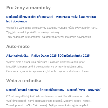
Pro ženy a maminky
Nejčastější novoroční předsevzetí
Miminko a mráz
Jak vybírat
letní dovolenou
Vracejí se vám doma dokola rýmy a angíny? Chyba může být v zubním kart...
Tipy, jak usnadnit prvňáčkovi nástup do školy
Tady hlídám já! 40 momentek, na kterých převzali mateřské povinnosti k...
Auto-moto
Alko-kalkulačka
Rallye Dakar 2025
Dálniční známka 2025
Výhřev, čidla a stačí, říká průzkum. Pokročilá elektronika není priori...
MotoGP: Martin proměnil pole position ve výhru v britském sprintu
Câmara se vyjádřil ke spekulacím, které ho pojí se sedačkou u Haasu
Věda a technika
Nejlepší chytré hodinky
Nejlepší telefony
Nejlepší VPN – srovnání
O2 má nový dětský tarif, kde se data nezastaví. Pořídit ho mohou rodič...
Vybíráme nejlepší herní adaptace Pána prstenů. Moderní pecky i histori...
Tuto dopravní značku Češi neznají. Její ignorování vás vyjde na pět ti...