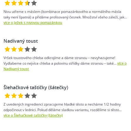
Nivu utřeme s máslem (kombinace pomazánkového a normálního másla
taky není špatná) a přidáme prolisovaný česnek. Množství všeho záleží, jak...
více o Ježek s nivovou pomazánkou
Nadívaný toust
Vršek toustového chleba odkrojíme a dáme stranou – nevyhazujeme!
Vydlabeme co nejvíce chleba a polovinu střídky dáme stranou – také...
více o
Nadívaný toust
Šlehačkové taštičky (šátečky)
Z uvedených ingrediencí zpracujeme hladké těsto a necháme 1/2 hodiny
odpočinout v lednici. Pokud děláme sladkou variantu, rozdělíme si těsto...
více o Šlehačkové taštičky (šátečky)