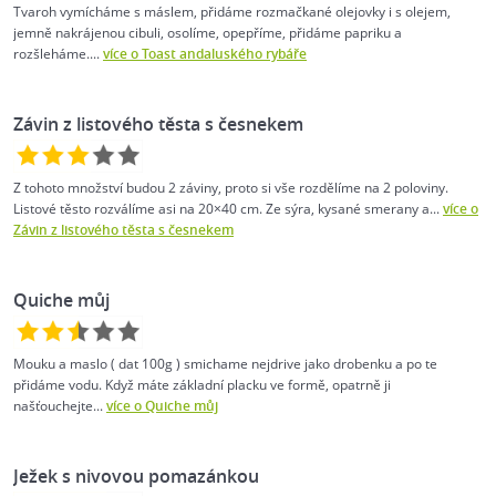
Tvaroh vymícháme s máslem, přidáme rozmačkané olejovky i s olejem,
jemně nakrájenou cibuli, osolíme, opepříme, přidáme papriku a
rozšleháme....
více o Toast andaluského rybáře
Závin z listového těsta s česnekem
Z tohoto množství budou 2 záviny, proto si vše rozdělíme na 2 poloviny.
Listové těsto rozválíme asi na 20×40 cm. Ze sýra, kysané smerany a...
více o
Závin z listového těsta s česnekem
Quiche můj
Mouku a maslo ( dat 100g ) smichame nejdrive jako drobenku a po te
přidáme vodu. Když máte základní placku ve formě, opatrně ji
našťouchejte...
více o Quiche můj
Ježek s nivovou pomazánkou