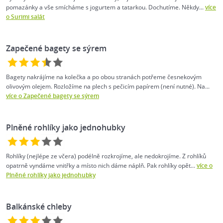
pomazánky a vše smícháme s jogurtem a tatarkou. Dochutíme. Někdy...
více
o Surimi salát
Zapečené bagety se sýrem
Bagety nakrájíme na kolečka a po obou stranách potřeme česnekovým
olivovým olejem. Rozložíme na plech s pečicím papírem (není nutné). Na...
více o Zapečené bagety se sýrem
Plněné rohlíky jako jednohubky
Rohlíky (nejlépe ze včera) podélně rozkrojíme, ale nedokrojíme. Z rohlíků
opatrně vyndáme vnitřky a místo nich dáme náplň. Pak rohlíky opět...
více o
Plněné rohlíky jako jednohubky
Balkánské chleby