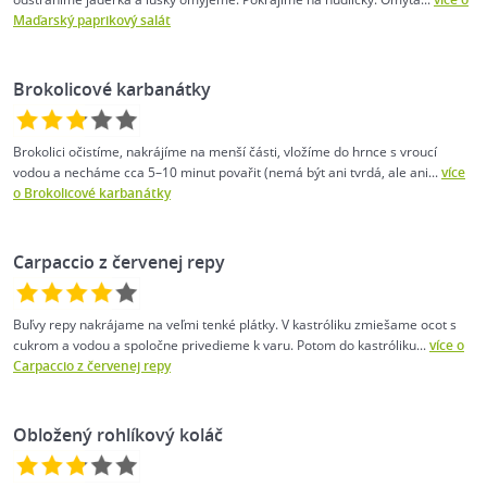
Maďarský paprikový salát
Brokolicové karbanátky
Brokolici očistíme, nakrájíme na menší části, vložíme do hrnce s vroucí
vodou a necháme cca 5–10 minut povařit (nemá být ani tvrdá, ale ani...
více
o Brokolicové karbanátky
Carpaccio z červenej repy
Buľvy repy nakrájame na veľmi tenké plátky. V kastróliku zmiešame ocot s
cukrom a vodou a spoločne privedieme k varu. Potom do kastróliku...
více o
Carpaccio z červenej repy
Obložený rohlíkový koláč