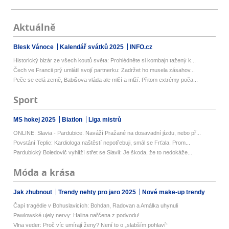
Aktuálně
Blesk Vánoce
Kalendář svátků 2025
INFO.cz
Historický bizár ze všech koutů světa: Prohlédněte si kombajn tažený k...
Čech ve Francii prý umlátil svojí partnerku: Zadržet ho musela zásahov...
Peče se celá země, Babišova vláda ale mlčí a mlží. Přitom extrémy poča...
Sport
MS hokej 2025
Biatlon
Liga mistrů
ONLINE: Slavia - Pardubice. Naváží Pražané na dosavadní jízdu, nebo př...
Povstání Teplic: Kardiologa naštěstí nepotřebuji, smál se Frťala. Prom...
Pardubický Boledovič vyhlíží střet se Slavií: Je škoda, že to nedokáže...
Móda a krása
Jak zhubnout
Trendy nehty pro jaro 2025
Nové make-up trendy
Čapí tragédie v Bohuslavicích: Bohdan, Radovan a Amálka uhynuli
Pawlowské ujely nervy: Halina nařčena z podvodu!
Vlna veder: Proč víc umírají ženy? Není to o „slabším pohlaví“