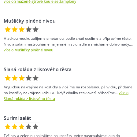
více o Smažené sýrové koule se žampiony
Mušličky plněné nivou
Hladkou mouku zalijeme smetanou, podle chuti osolíme a připravíme těsto.
Nivu a salám nastrouháme na jemném struhadle a smícháme dohromady....
více o Mušličky plněné nivou
Slaná roláda z listového těsta
Anglickou nakrájíme na kostičky a vložíme na rozpálenou pánvičku, přidáme
na kostičky nakrájenou cibulku. Když cibulka zesklovatí, přihodíme...
více o
Slaná roláda z listového těsta
Surimi salát
Tyčinky a zeleninu nakrájíme na kostičky, vejce nastrouháme jako do