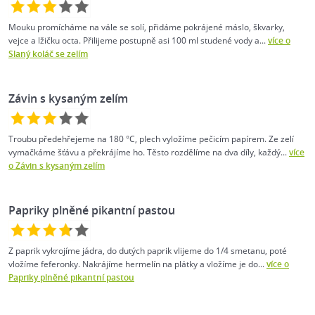
Mouku promícháme na vále se solí, přidáme pokrájené máslo, škvarky,
vejce a lžičku octa. Přilijeme postupně asi 100 ml studené vody a...
více o
Slaný koláč se zelím
Závin s kysaným zelím
Troubu předehřejeme na 180 °C, plech vyložíme pečicím papírem. Ze zelí
vymačkáme šťávu a překrájíme ho. Těsto rozdělíme na dva díly, každý...
více
o Závin s kysaným zelím
Papriky plněné pikantní pastou
Z paprik vykrojíme jádra, do dutých paprik vlijeme do 1/4 smetanu, poté
vložíme feferonky. Nakrájíme hermelín na plátky a vložíme je do...
více o
Papriky plněné pikantní pastou