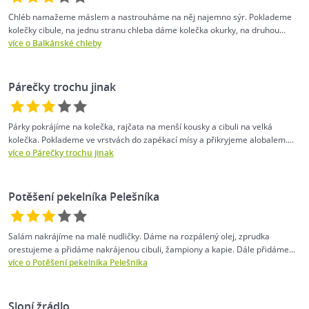
Chléb namažeme máslem a nastrouháme na něj najemno sýr. Poklademe
kolečky cibule, na jednu stranu chleba dáme kolečka okurky, na druhou...
více o Balkánské chleby
Párečky trochu jinak
Párky pokrájíme na kolečka, rajčata na menší kousky a cibuli na velká
kolečka. Poklademe ve vrstvách do zapékací mísy a přikryjeme alobalem....
více o Párečky trochu jinak
Potěšení pekelníka Pelešníka
Salám nakrájíme na malé nudličky. Dáme na rozpálený olej, zprudka
orestujeme a přidáme nakrájenou cibuli, žampiony a kapie. Dále přidáme...
více o Potěšení pekelníka Pelešníka
Sloní žrádlo