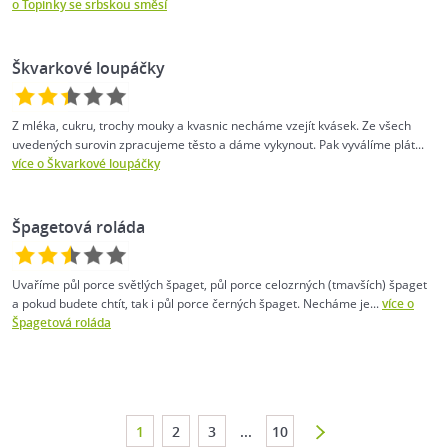
o Topinky se srbskou směsí
Škvarkové loupáčky
Z mléka, cukru, trochy mouky a kvasnic necháme vzejít kvásek. Ze všech
uvedených surovin zpracujeme těsto a dáme vykynout. Pak vyválíme plát...
více o Škvarkové loupáčky
Špagetová roláda
Uvaříme půl porce světlých špaget, půl porce celozrných (tmavších) špaget
a pokud budete chtít, tak i půl porce černých špaget. Necháme je...
více o
Špagetová roláda
1
2
3
...
10