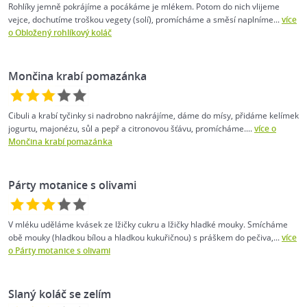
Rohlíky jemně pokrájíme a pocákáme je mlékem. Potom do nich vlijeme
vejce, dochutíme troškou vegety (solí), promícháme a směsí naplníme...
více
o Obložený rohlíkový koláč
Mončina krabí pomazánka
Cibuli a krabí tyčinky si nadrobno nakrájíme, dáme do mísy, přidáme kelímek
jogurtu, majonézu, sůl a pepř a citronovou šťávu, promícháme....
více o
Mončina krabí pomazánka
Párty motanice s olivami
V mléku uděláme kvásek ze lžičky cukru a lžičky hladké mouky. Smícháme
obě mouky (hladkou bílou a hladkou kukuřičnou) s práškem do pečiva,...
více
o Párty motanice s olivami
Slaný koláč se zelím