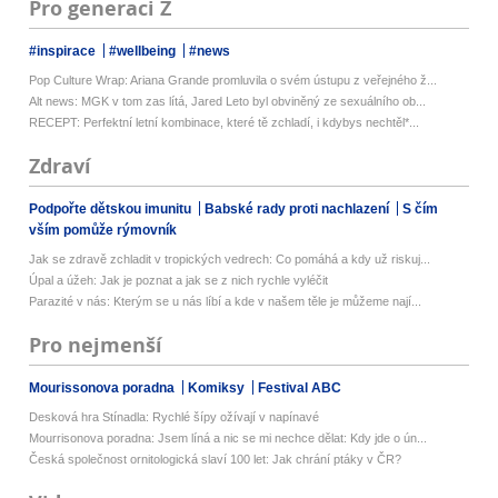
Pro generaci Z
#inspirace
#wellbeing
#news
Pop Culture Wrap: Ariana Grande promluvila o svém ústupu z veřejného ž...
Alt news: MGK v tom zas lítá, Jared Leto byl obviněný ze sexuálního ob...
RECEPT: Perfektní letní kombinace, které tě zchladí, i kdybys nechtěl*...
Zdraví
Podpořte dětskou imunitu
Babské rady proti nachlazení
S čím
vším pomůže rýmovník
Jak se zdravě zchladit v tropických vedrech: Co pomáhá a kdy už riskuj...
Úpal a úžeh: Jak je poznat a jak se z nich rychle vyléčit
Parazité v nás: Kterým se u nás líbí a kde v našem těle je můžeme nají...
Pro nejmenší
Mourissonova poradna
Komiksy
Festival ABC
Desková hra Stínadla: Rychlé šípy ožívají v napínavé
Mourrisonova poradna: Jsem líná a nic se mi nechce dělat: Kdy jde o ún...
Česká společnost ornitologická slaví 100 let: Jak chrání ptáky v ČR?