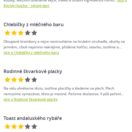
kousky. Mezitím ušleháme vejce, mléko a ostatní ingredience mimo...
více o
Rychlý Quiche – sýrový dort
Chlebíčky z mléčného baru
Oloupané brambory a vejce nastrouháme na hrubém struhadle, okurky na
jemném, cibuli najemno nakrájíme, přidáme hořčici, tatarku, osolíme a...
více o Chlebíčky z mléčného baru
Rodinné škvarkové placky
Na válu uhněteme těsto, tvoříme placičky a klademe na plech. Plech
nemusíme vymazávat, těsto je mastné. Pečeme dozlatova. V půli pečení...
více o Rodinné škvarkové placky
Toast andaluského rybáře