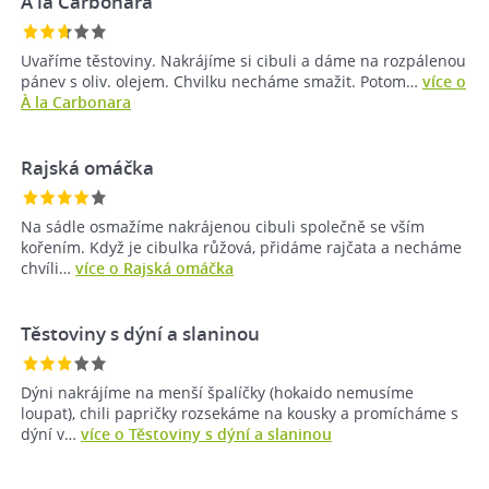
À la Carbonara
Uvaříme těstoviny. Nakrájíme si cibuli a dáme na rozpálenou
pánev s oliv. olejem. Chvilku necháme smažit. Potom…
více o
À la Carbonara
Rajská omáčka
Na sádle osmažíme nakrájenou cibuli společně se vším
kořením. Když je cibulka růžová, přidáme rajčata a necháme
chvíli…
více o Rajská omáčka
Těstoviny s dýní a slaninou
Dýni nakrájíme na menší špalíčky (hokaido nemusíme
loupat), chili papričky rozsekáme na kousky a promícháme s
dýní v…
více o Těstoviny s dýní a slaninou