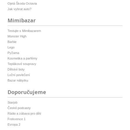
Ojetá Škoda Octavia
Jak vybrat auto?
Mimibazar
Testujte s Mimibazarem
Monster High
Barbie
Lego
Pyžama
Kosmetika a parfémy
Teplákové soupravy
Dětské boty
Ložní povlečení
Bazar nábytku
Doporučujeme
Starjob
České podcasty
Rádio a zábava pro děti
Frekvence 1
Evropa 2