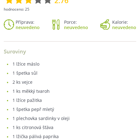
2.76
hodnoceno:
25
Příprava:
Porce:
Kalorie:
neuvedeno
neuvedeno
neuvedeno
Suroviny
1
lžíce máslo
1
špetka sůl
2
ks vejce
1
ks měkký tvaroh
1
lžíce pažitka
1
špetka pepř mletý
1
plechovka sardinky v oleji
1
ks citronová šťáva
1
lžička pálivá paprika