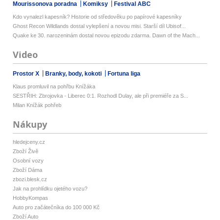
Mourissonova poradna
Komiksy
Festival ABC
Kdo vynalezl kapesník? Historie od středověku po papírové kapesníky
Ghost Recon Wildlands dostal vylepšení a novou misi. Starší díl Ubisof...
Quake ke 30. narozeninám dostal novou epizodu zdarma. Dawn of the Mach...
Video
Prostor X
Branky, body, kokoti
Fortuna liga
Klaus promluvil na pohřbu Knížáka
SESTŘIH: Zbrojovka - Liberec 0:1. Rozhodl Dulay, ale při premiéře za S...
Milan Knížák pohřeb
Nákupy
hledejceny.cz
Zboží Živě
Osobní vozy
Zboží Dáma
zbozi.blesk.cz
Jak na prohlídku ojetého vozu?
HobbyKompas
Auto pro začátečníka do 100 000 Kč
Zboží Auto