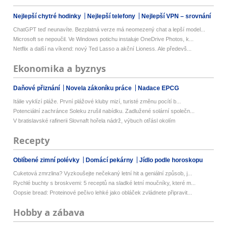
Nejlepší chytré hodinky
Nejlepší telefony
Nejlepší VPN – srovnání
ChatGPT teď neunavíte. Bezplatná verze má neomezený chat a lepší model...
Microsoft se nepoučil. Ve Windows potichu instaluje OneDrive Photos, k...
Netflix a další na víkend: nový Ted Lasso a akční Lioness. Ale předevš...
Ekonomika a byznys
Daňové přiznání
Novela zákoníku práce
Nadace EPCG
Itálie vyklízí pláže. První plážové kluby mizí, turisté změnu pocítí b...
Potenciální zachránce Soleku zrušil nabídku. Zadlužené solární společn...
V bratislavské rafinerii Slovnaft hořela nádrž, výbuch otřásl okolím
Recepty
Oblíbené zimní polévky
Domácí pekárny
Jídlo podle horoskopu
Cuketová zmrzlina? Vyzkoušejte nečekaný letní hit a geniální způsob, j...
Rychlé buchty s broskvemi: 5 receptů na sladké letní moučníky, které m...
Oopsie bread: Proteinové pečivo lehké jako obláček zvládnete připravit...
Hobby a zábava