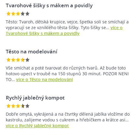
Tvarohové šišky s mákem a povidly
Těsto: Tvaroh, dětská krupice, vejce, špetka soli se smíchají a
vypracují se ze vzniklého těsta šišky. Tyto šišky se…
více o
Tvarohové šišky s mákem a povidly
Těsto na modelování
Vše smíchat a poté tvarovat do různých tvarů. Až bude toto
hotovo upect v troubě na 150 stupnů 30 minut. POZOR NENI
TO…
více o Těsto na modelování
Rychlý jablečný kompot
Dobře omytá, vykrájená a na čtvrtky dělená jablka vložíme do
kastrolu, zalijeme vodou s cukrem a hřebíčkem a krátce asi…
více o Rychlý jablečný kompot