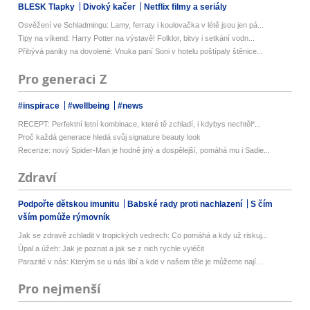
BLESK Tlapky
Divoký kačer
Netflix filmy a seriály
Osvěžení ve Schladmingu: Lamy, ferraty i koulovačka v létě jsou jen pá...
Tipy na víkend: Harry Potter na výstavě! Folklor, bitvy i setkání vodn...
Přibývá paniky na dovolené: Vnuka paní Soni v hotelu poštípaly štěnice...
Pro generaci Z
#inspirace
#wellbeing
#news
RECEPT: Perfektní letní kombinace, které tě zchladí, i kdybys nechtěl*...
Proč každá generace hledá svůj signature beauty look
Recenze: nový Spider-Man je hodně jiný a dospělejší, pomáhá mu i Sadie...
Zdraví
Podpořte dětskou imunitu
Babské rady proti nachlazení
S čím
vším pomůže rýmovník
Jak se zdravě zchladit v tropických vedrech: Co pomáhá a kdy už riskuj...
Úpal a úžeh: Jak je poznat a jak se z nich rychle vyléčit
Parazité v nás: Kterým se u nás líbí a kde v našem těle je můžeme nají...
Pro nejmenší