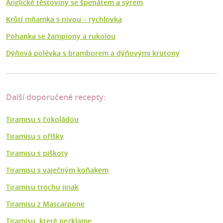
Anglické těstoviny se špenátem a sýrem
Krůtí mňamka s nivou – rychlovka
Pohanka se žampiony a rukolou
Dýňová polévka s bramborem a dýňovými krutony
Další doporučené recepty:
Tiramisu s čokoládou
Tiramisu s oříšky
Tiramisu s piškoty
Tiramisu s vaječným koňakem
Tiramisu trochu jinak
Tiramisu z Mascarpone
Tiramisu, které nezklame