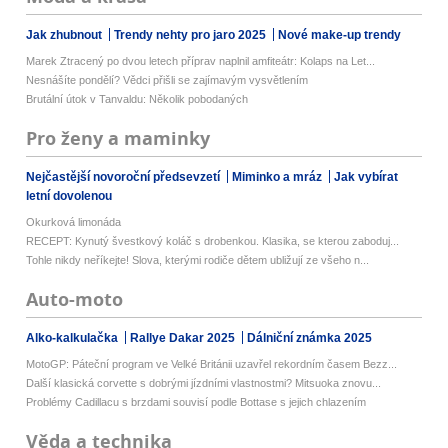
Jak zhubnout
Trendy nehty pro jaro 2025
Nové make-up trendy
Marek Ztracený po dvou letech příprav naplnil amfiteátr: Kolaps na Let...
Nesnášíte pondělí? Vědci přišli se zajímavým vysvětlením
Brutální útok v Tanvaldu: Několik pobodaných
Pro ženy a maminky
Nejčastější novoroční předsevzetí
Miminko a mráz
Jak vybírat
letní dovolenou
Okurková limonáda
RECEPT: Kynutý švestkový koláč s drobenkou. Klasika, se kterou zaboduj...
Tohle nikdy neříkejte! Slova, kterými rodiče dětem ubližují ze všeho n...
Auto-moto
Alko-kalkulačka
Rallye Dakar 2025
Dálniční známka 2025
MotoGP: Páteční program ve Velké Británii uzavřel rekordním časem Bezz...
Další klasická corvette s dobrými jízdními vlastnostmi? Mitsuoka znovu...
Problémy Cadillacu s brzdami souvisí podle Bottase s jejich chlazením
Věda a technika