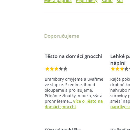
Mletá paprika
Pepř mletý
Sádlo
Sůl
Doporučujeme
Těsto na domácí gnocchi
Lehké p
náplní
Brambory omyjeme a uvaříme
Rajče pok
ve slupce. Scedíme, ihned
drobné ko
oloupeme a prolisujeme.
nahrubo 
Přidáme žloutky, mouku, sýr a
suroviny 
prohněteme…
více o Těsto na
směsí na
domácí gnocchi
papriky s