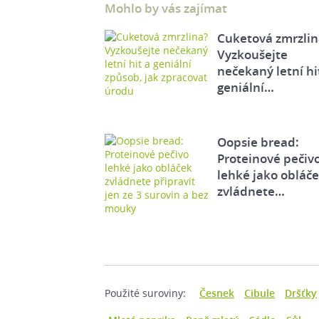
Mohlo by vás zajímat
Cuketová zmrzlin
Vyzkoušejte
nečekaný letní hi
geniální…
Oopsie bread:
Proteinové pečiv
lehké jako obláč
zvládnete…
Použité suroviny:
Česnek
Cibule
Dršťky