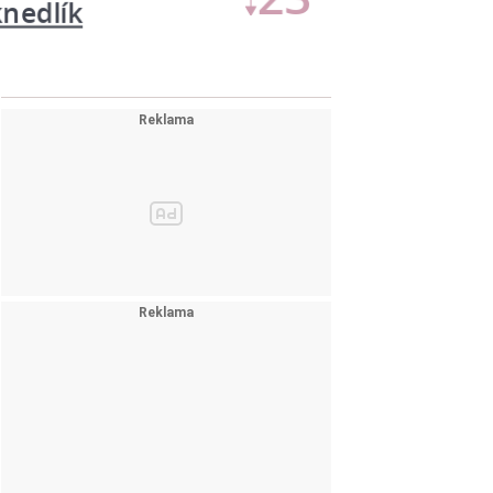
16
Květákové placičky