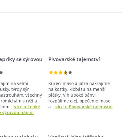
apriky se sýrovou
Pivovarské tajemství
rájím na velmi
Kuřecí maso a játra nakrájíme
usky, tvrdý sýr
na kostky, klobásu na menší
nastrouhám, všechny
plátky. V hluboké pánvi
promíchám s rýží a
rozpálíme olej, opečeme maso
plním…
více o Lehké
a…
více o Pivovarské tajemství
e sýrovou náplní