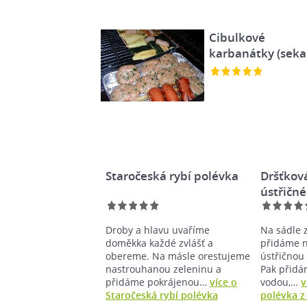
Cibulkové
karbanátky (seka
Staročeská rybí polévka
Dršťková
ústřičné
Droby a hlavu uvaříme
Na sádle 
doměkka každé zvlášť a
přidáme n
obereme. Na másle orestujeme
ústřičnou 
nastrouhanou zeleninu a
Pak přidá
přidáme pokrájenou…
více o
vodou,…
v
Staročeská rybí polévka
polévka z 