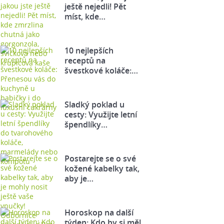
ještě nejedli! Pět
míst, kde…
10 nejlepších
receptů na
švestkové koláče:…
Sladký poklad u
cesty: Využijte letní
špendlíky…
Postarejte se o své
kožené kabelky tak,
aby je…
Horoskop na další
týden: Kdo by si měl