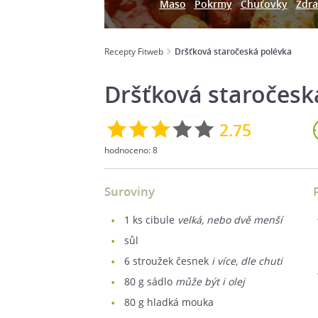
Maso
Pokrmy
Chuťovky
Zdra
Recepty Fitweb
Dršťková staročeská polévka
Dršťková staročesk
2.75
hodnoceno:
8
Suroviny
1
ks cibule
velká, nebo dvě menší
sůl
6
stroužek česnek
i více, dle chuti
80
g sádlo
může být i olej
80
g hladká mouka