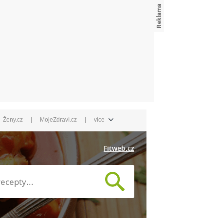
|
|
Ženy.cz
MojeZdraví.cz
více
Fitweb.cz