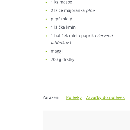
1
ks masox
2
lžíce majoránka
plné
pepř mletý
1
lžička kmín
1
balíček mletá paprika
červená
lahůdková
maggi
700
g dršťky
Zařazení:
Polévky
Zavářky do polévek