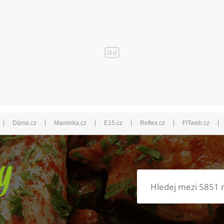
|
|
|
|
|
|
Dáma.cz
Maminka.cz
E15.cz
Reflex.cz
FITweb.cz