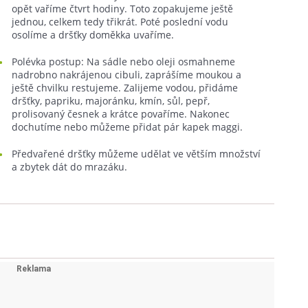
opět vaříme čtvrt hodiny. Toto zopakujeme ještě
jednou, celkem tedy třikrát. Poté poslední vodu
osolíme a dršťky doměkka uvaříme.
Polévka postup: Na sádle nebo oleji osmahneme
nadrobno nakrájenou cibuli, zaprášíme moukou a
ještě chvilku restujeme. Zalijeme vodou, přidáme
dršťky, papriku, majoránku, kmín, sůl, pepř,
prolisovaný česnek a krátce povaříme. Nakonec
dochutíme nebo můžeme přidat pár kapek maggi.
Předvařené dršťky můžeme udělat ve větším množství
a zbytek dát do mrazáku.