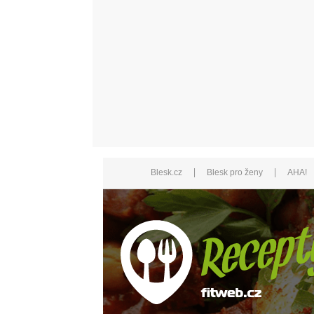
|
|
Blesk.cz
Blesk pro ženy
AHA!