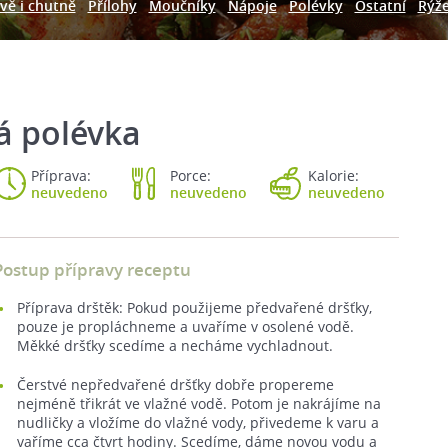
vě i chutně
Přílohy
Moučníky
Nápoje
Polévky
Ostatní
Rýž
á polévka
Příprava:
Porce:
Kalorie:
neuvedeno
neuvedeno
neuvedeno
Postup přípravy receptu
Příprava drštěk: Pokud použijeme předvařené dršťky,
pouze je propláchneme a uvaříme v osolené vodě.
Měkké dršťky scedíme a necháme vychladnout.
Čerstvé nepředvařené dršťky dobře propereme
nejméně třikrát ve vlažné vodě. Potom je nakrájíme na
nudličky a vložíme do vlažné vody, přivedeme k varu a
vaříme cca čtvrt hodiny. Scedíme, dáme novou vodu a