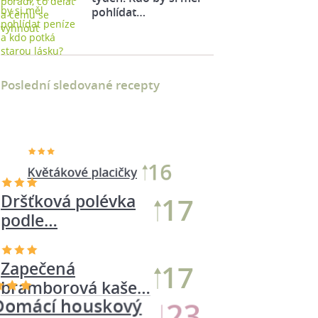
pohlídat…
Poslední sledované recepty
Domácí houskový
23
knedlík
Dršťková polévka
17
podle…
Zapečená
17
bramborová kaše…