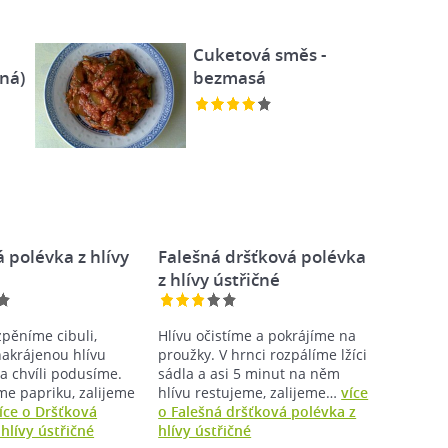
Cuketová směs -
ná)
bezmasá
 polévka z hlívy
Falešná dršťková polévka
z hlívy ústřičné
zpěníme cibuli,
Hlívu očistíme a pokrájíme na
akrájenou hlívu
proužky. V hrnci rozpálíme lžíci
a chvíli podusíme.
sádla a asi 5 minut na něm
me papriku, zalijeme
hlívu restujeme, zalijeme…
více
íce o Dršťková
o Falešná dršťková polévka z
hlívy ústřičné
hlívy ústřičné