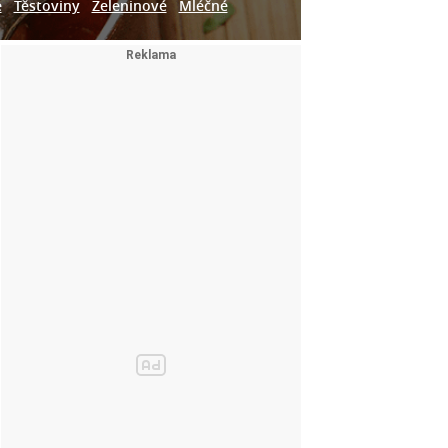
e
Těstoviny
Zeleninové
Mléčné