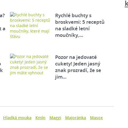
a?
Rychlé buchty s
broskvemi: 5 receptů
t a
na sladké letní
moučníky,…
Pozor na jedovaté
o
cukety! Jeden jasný
ek
znak prozradí, že se
jim…
Hladká mouka
Kmín
Maggi
Majoránka
Masox