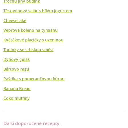
Trochu jiný pudink
Těstovinový salát s bílým jogurtem
Cheesecake
Vepřové koleno na tymiánu
Květákové placičky s uzeninou
Topinky se srbskou směsí
Dýňový guláš
Bártovo ragú
Paštika s pomerančovou kůrou
Banana Bread
Čoko muffiny
Další doporučené recepty: