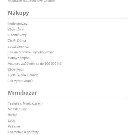
Meghanin narozeninový taneček
Nákupy
hledejceny.cz
Zboží Živě
Osobní vozy
Zboží Dáma
zbozi.blesk.cz
Jak na prohlídku ojetého vozu?
HobbyKompas
Auto pro začátečníka do 100 000 Kč
Zboží Auto
Ojetá Škoda Octavia
Jak vybrat auto?
Mimibazar
Testujte s Mimibazarem
Monster High
Barbie
Lego
Pyžama
Kosmetika a parfémy