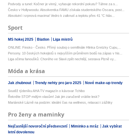
Podvody a tunel: Kočner je vinný, vyfasuje rekordní pokutu? Táhne za s...
Česko v Hollywoodu: Absolventka FAMU získala studentského Oscara, post...
Absolutní i srpnová maxima! Vedro k zalknutí a teplotu přes 41 °C hlás...
Sport
MS hokej 2025
Biatlon
Liga mistrů
ONLINE: Finsko - Česko. Přímý souboj o semifinále Hlinka Gretzky Cupu,...
Persony. 10 českých hokejistů s nejvyšším průměrem bodů na zápas v his...
Liga očima fanoušků: Chorého ve Slavii zpět nechtějí, sestava Plzně vy...
Móda a krása
Jak zhubnout
Trendy nehty pro jaro 2025
Nové make-up trendy
Soutěž týdeníku AHA TV magazín o kávovar Tchibo
Řekněte STOP mdlým vlasům! Jak jim zaručeně vrátíte lesk?
Mariánské Lázně na podzim: ideální čas na wellness, relaxaci i zážitky
Pro ženy a maminky
Nejčastější novoroční předsevzetí
Miminko a mráz
Jak vybírat
letní dovolenou