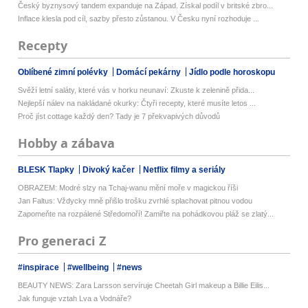
Český byznysový tandem expanduje na Západ. Získal podíl v britské zbro...
Inflace klesla pod cíl, sazby přesto zůstanou. V Česku nyní rozhoduje ...
Recepty
Oblíbené zimní polévky
Domácí pekárny
Jídlo podle horoskopu
Svěží letní saláty, které vás v horku neunaví: Zkuste k zelenině přida...
Nejlepší nálev na nakládané okurky: Čtyři recepty, které musíte letos ...
Proč jíst cottage každý den? Tady je 7 překvapivých důvodů
Hobby a zábava
BLESK Tlapky
Divoký kačer
Netflix filmy a seriály
OBRAZEM: Modré slzy na Tchaj-wanu mění moře v magickou říši
Jan Faltus: Vždycky mně přišlo trošku zvrhlé splachovat pitnou vodou
Zapomeňte na rozpálené Středomoří! Zamiřte na pohádkovou pláž se zlatý...
Pro generaci Z
#inspirace
#wellbeing
#news
BEAUTY NEWS: Zara Larsson servíruje Cheetah Girl makeup a Billie Eilis...
Jak funguje vztah Lva a Vodnáře?