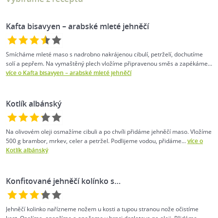
Kafta bisavyen – arabské mleté jehněčí
Smícháme mleté maso s nadrobno nakrájenou cibulí, petrželí, dochutíme
solí a pepřem. Na vymaštěný plech vložíme připravenou směs a zapékáme...
více o Kafta bisavyen – arabské mleté jehněčí
Kotlík albánský
Na olivovém oleji osmažíme cibuli a po chvíli přidáme jehněčí maso. Vložíme
500 g brambor, mrkev, celer a petržel. Podlijeme vodou, přidáme...
více o
Kotlík albánský
Konfitované jehněčí kolínko s…
Jehněčí kolinko nařízneme nožem u kosti a tupou stranou nože očistíme