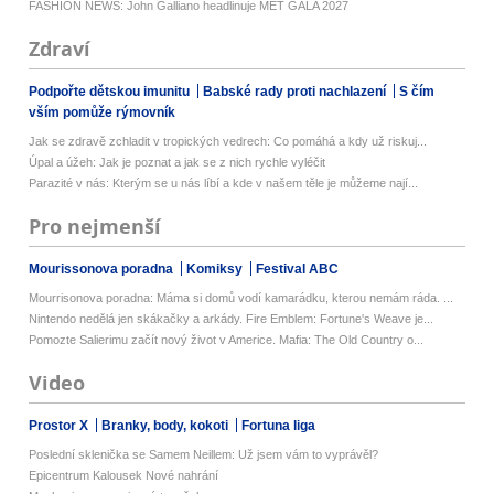
FASHION NEWS: John Galliano headlinuje MET GALA 2027
Zdraví
Podpořte dětskou imunitu
Babské rady proti nachlazení
S čím
vším pomůže rýmovník
Jak se zdravě zchladit v tropických vedrech: Co pomáhá a kdy už riskuj...
Úpal a úžeh: Jak je poznat a jak se z nich rychle vyléčit
Parazité v nás: Kterým se u nás líbí a kde v našem těle je můžeme nají...
Pro nejmenší
Mourissonova poradna
Komiksy
Festival ABC
Mourrisonova poradna: Máma si domů vodí kamarádku, kterou nemám ráda. ...
Nintendo nedělá jen skákačky a arkády. Fire Emblem: Fortune's Weave je...
Pomozte Salierimu začít nový život v Americe. Mafia: The Old Country o...
Video
Prostor X
Branky, body, kokoti
Fortuna liga
Poslední sklenička se Samem Neillem: Už jsem vám to vyprávěl?
Epicentrum Kalousek Nové nahrání