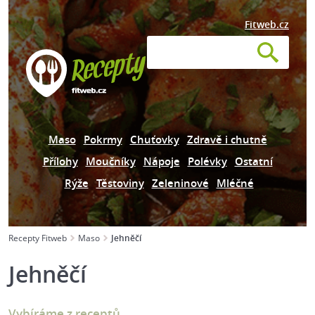
Fitweb.cz
Maso
Pokrmy
Chuťovky
Zdravě i chutně
Přílohy
Moučníky
Nápoje
Polévky
Ostatní
Rýže
Těstoviny
Zeleninové
Mléčné
Recepty Fitweb
Maso
Jehněčí
Jehněčí
Vybíráme z receptů