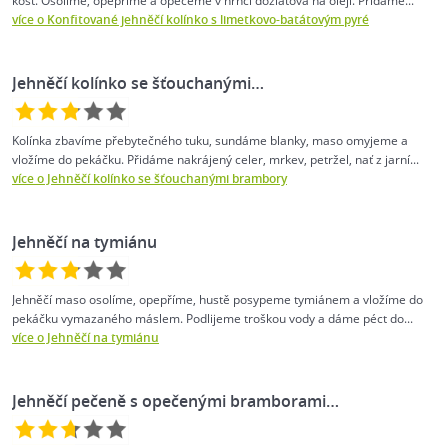
kost. Osolíme, opepříme a opečeme v hrnci dozlatova na oleji. Přidáme...
více o Konfitované jehněčí kolínko s limetkovo-batátovým pyré
Jehněčí kolínko se šťouchanými…
Kolínka zbavíme přebytečného tuku, sundáme blanky, maso omyjeme a
vložíme do pekáčku. Přidáme nakrájený celer, mrkev, petržel, nať z jarní...
více o Jehněčí kolínko se šťouchanými brambory
Jehněčí na tymiánu
Jehněčí maso osolíme, opepříme, hustě posypeme tymiánem a vložíme do
pekáčku vymazaného máslem. Podlijeme troškou vody a dáme péct do...
více o Jehněčí na tymiánu
Jehněčí pečeně s opečenými bramborami…