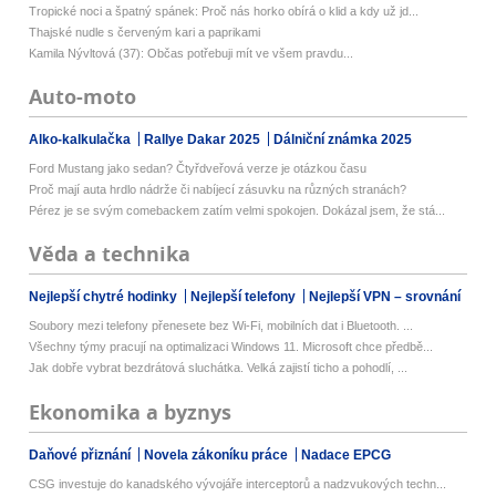
Tropické noci a špatný spánek: Proč nás horko obírá o klid a kdy už jd...
Thajské nudle s červeným kari a paprikami
Kamila Nývltová (37): Občas potřebuji mít ve všem pravdu...
Auto-moto
Alko-kalkulačka
Rallye Dakar 2025
Dálniční známka 2025
Ford Mustang jako sedan? Čtyřdveřová verze je otázkou času
Proč mají auta hrdlo nádrže či nabíjecí zásuvku na různých stranách?
Pérez je se svým comebackem zatím velmi spokojen. Dokázal jsem, že stá...
Věda a technika
Nejlepší chytré hodinky
Nejlepší telefony
Nejlepší VPN – srovnání
Soubory mezi telefony přenesete bez Wi-Fi, mobilních dat i Bluetooth. ...
Všechny týmy pracují na optimalizaci Windows 11. Microsoft chce předbě...
Jak dobře vybrat bezdrátová sluchátka. Velká zajistí ticho a pohodlí, ...
Ekonomika a byznys
Daňové přiznání
Novela zákoníku práce
Nadace EPCG
CSG investuje do kanadského vývojáře interceptorů a nadzvukových techn...