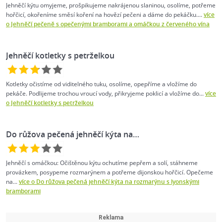
Jehněčí kýtu omyjeme, prošpikujeme nakrájenou slaninou, osolíme, potřeme
hořčicí, okořeníme směsí koření na hovězí pečeni a dáme do pekáčku....
více
o Jehněčí pečeně s opečenými bramborami a omáčkou z červeného vína
Jehněčí kotletky s petrželkou
Kotletky očistíme od viditelného tuku, osolíme, opepříme a vložíme do
pekáče. Podlijeme trochou vroucí vody, přikryjeme poklicí a vložíme do...
více
o Jehněčí kotletky s petrželkou
Do růžova pečená jehněčí kýta na…
Jehněčí s omáčkou: Očištěnou kýtu ochutíme pepřem a solí, stáhneme
provázkem, posypeme rozmarýnem a potřeme dijonskou hořčicí. Opečeme
na...
více o Do růžova pečená jehněčí kýta na rozmarýnu s lyonskými
bramborami