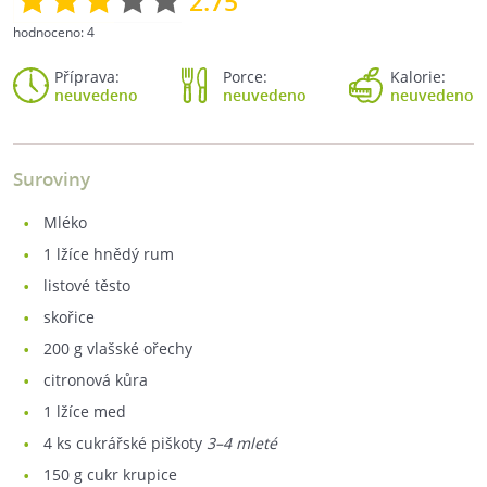
2.75
hodnoceno:
4
Příprava:
Porce:
Kalorie:
neuvedeno
neuvedeno
neuvedeno
Suroviny
mléko
1
lžíce hnědý rum
listové těsto
skořice
200
g vlašské ořechy
citronová kůra
1
lžíce med
4
ks cukrářské piškoty
3–4 mleté
150
g cukr krupice