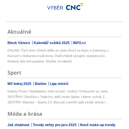
VÝBĚR
Aktuálně
Blesk Vánoce
Kalendář svátků 2025
INFO.cz
ONLINE: Čtyři mrtví včetně dítěte po útoku Rusů na Kyjev a Zelenskyj v...
Rozruch v Bulharsku kvůli dronu: Patřil zřejmě Ukrajině, explodoval ki...
Rodinný dům lehl popelem: Shořelo 10 milionů!
Sport
MS hokej 2025
Biatlon
Liga mistrů
Kritický Priske: Nepřijatelné, tohle nestačí. Změny? Omlouvám se, nedo...
SESTŘIHY: Divočina v Teplicích, další ztráta Sparty. Liberec vyhrál, Z...
SESTŘIH: Boleslav - Sparta 2:0. Bezzubí Letenští opět ztratili, domácí...
Móda a krása
Jak zhubnout
Trendy nehty pro jaro 2025
Nové make-up trendy