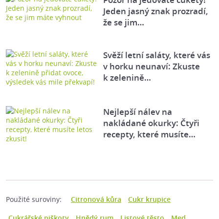
Jeden jasný znak prozradí,
že se jim…
Svěží letní saláty, které vás
v horku neunaví: Zkuste
k zelenině…
Nejlepší nálev na
nakládané okurky: Čtyři
recepty, které musíte…
Použité suroviny:
Citronová kůra
Cukr krupice
Cukrářské piškoty
Hnědý rum
Listové těsto
Med