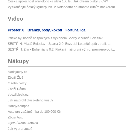
Česká společnost ornitologická slaví 100 let: Jak chrání ptáky v ČR?
Vyzkoušejte český kyberpunk. V Netspectre se stanete elitním hackerem ...
Video
Prostor X
Branky, body, kokoti
Fortuna liga
Priske byl hodně nespokojen s výkonem Sparty v Mladé Boleslavi
SESTŘIH: Mladá Boleslav - Sparta 2:0. Bezzubí Letenští opět ztratili. ...
SESTŘIH: Zlín - Bohemians 0:2. Klokani mají první výhru, premiérovou t...
Nákupy
hledejceny.cz
Zboží Živě
Osobní vozy
Zboží Dáma
zbozi.blesk.cz
Jak na prohlídku ojetého vozu?
HobbyKompas
Auto pro začátečníka do 100 000 Kč
Zboží Auto
Ojetá Škoda Octavia
Jak vybrat auto?