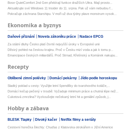
Bose QuietComfort 2nd Gen přebírají funkce dražších Ultra. Mají prosto...
Aktualizujte své Windows 11 Insider do 11. srpna. Pak už vám nebudou f...
Pokračuje záchrana Starshipu. V moři už dva týdny plave monstrum vysok...
Ekonomika a byznys
Daňové přiznání
Novela zákoníku práce
Nadace EPCG
Za státní dluhy Česko platí čtvrté nejvyšší úroky v Evropské unii
Děsivý pohled na českou krajinu. Proč v Česku mizí voda a jak k tomu p...
Emancipace českých miliardářů. Proč Strnad, Křetínský a Komárek nakupu...
Recepty
Oblíbené zimní polévky
Domácí pekárny
Jídlo podle horoskopu
Sladký poklad u cesty: Využijte letní špendlíky do tvarohového koláče,...
Domácí kečup pečený v troubě: Vyžaduje minimum práce a chutná lépe než...
Cuketová zmrzlina? Vyzkoušejte nečekaný letní hit a geniální způsob, j...
Hobby a zábava
BLESK Tlapky
Divoký kačer
Netflix filmy a seriály
Cestovní horečka šlechty: Chuďas z Klatovska otrokářem v Jižní Americe