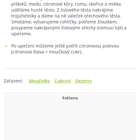
piškotů, medu, citronové kůry, rumu, skořice a mléka
uděláme husté těsto. Z listového těsta nakrájíme
trojúhelníky a dáme na ně váleček ořechového těsta.
Smotáme, vytvarujeme rohlíčky, potřeme žloutkem,
posypeme nakrájenými lískovými ořechy (nemusí být) a
upečeme.
Po upečení můžeme ještě potřít citronovou polevou
(citronová štáva + moučkový cukr).
Zařazení:
Moučníky
Cukroví
Dezerty