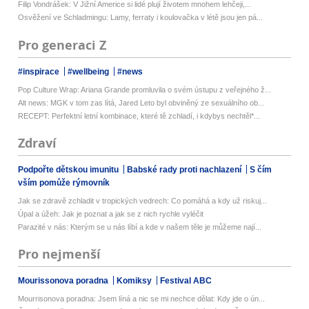
Filip Vondrášek: V Jižní Americe si lidé plují životem mnohem lehčeji,...
Osvěžení ve Schladmingu: Lamy, ferraty i koulovačka v létě jsou jen pá...
Pro generaci Z
#inspirace
#wellbeing
#news
Pop Culture Wrap: Ariana Grande promluvila o svém ústupu z veřejného ž...
Alt news: MGK v tom zas lítá, Jared Leto byl obviněný ze sexuálního ob...
RECEPT: Perfektní letní kombinace, které tě zchladí, i kdybys nechtěl*...
Zdraví
Podpořte dětskou imunitu
Babské rady proti nachlazení
S čím
vším pomůže rýmovník
Jak se zdravě zchladit v tropických vedrech: Co pomáhá a kdy už riskuj...
Úpal a úžeh: Jak je poznat a jak se z nich rychle vyléčit
Parazité v nás: Kterým se u nás líbí a kde v našem těle je můžeme nají...
Pro nejmenší
Mourissonova poradna
Komiksy
Festival ABC
Mourrisonova poradna: Jsem líná a nic se mi nechce dělat: Kdy jde o ún...