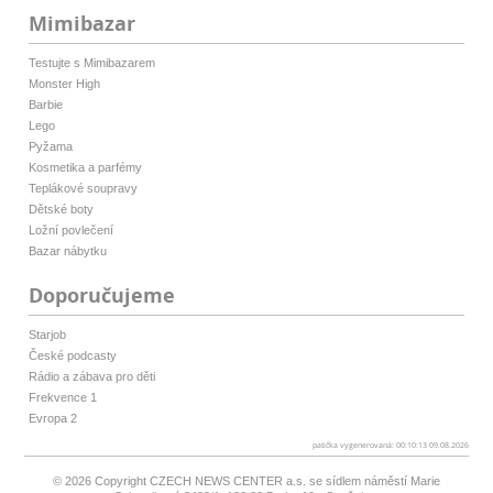
Mimibazar
Testujte s Mimibazarem
Monster High
Barbie
Lego
Pyžama
Kosmetika a parfémy
Teplákové soupravy
Dětské boty
Ložní povlečení
Bazar nábytku
Doporučujeme
Starjob
České podcasty
Rádio a zábava pro děti
Frekvence 1
Evropa 2
patička vygenerovaná: 00:10:13 09.08.2026
© 2026 Copyright
CZECH NEWS CENTER a.s.
se sídlem náměstí Marie