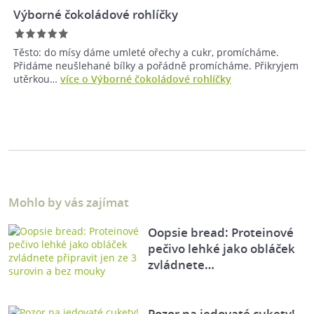
Výborné čokoládové rohlíčky
Těsto: do mísy dáme umleté ořechy a cukr, promícháme.
Přidáme neušlehané bílky a pořádně promícháme. Přikryjem
utěrkou…
více o Výborné čokoládové rohlíčky
Mohlo by vás zajímat
Oopsie bread: Proteinové
pečivo lehké jako obláček
zvládnete…
Pozor na jedovaté cukety!