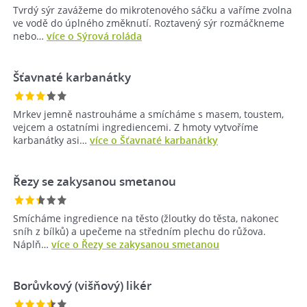
Tvrdý sýr zavážeme do mikrotenového sáčku a vaříme zvolna
ve vodě do úplného změknutí. Roztavený sýr rozmáčkneme
nebo…
více o Sýrová roláda
Šťavnaté karbanátky
Mrkev jemně nastrouháme a smícháme s masem, toustem,
vejcem a ostatními ingrediencemi. Z hmoty vytvoříme
karbanátky asi…
více o Šťavnaté karbanátky
Řezy se zakysanou smetanou
Smícháme ingredience na těsto (žloutky do těsta, nakonec
sníh z bílků) a upečeme na středním plechu do růžova.
Náplň…
více o Řezy se zakysanou smetanou
Borůvkový (višňový) likér