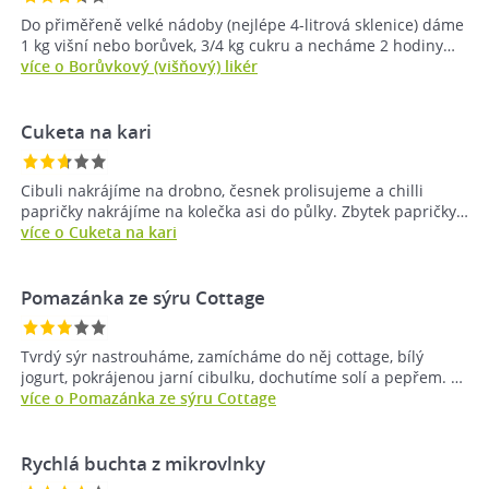
Do přiměřeně velké nádoby (nejlépe 4-litrová sklenice) dáme
1 kg višní nebo borůvek, 3/4 kg cukru a necháme 2 hodiny…
více o Borůvkový (višňový) likér
Cuketa na kari
Cibuli nakrájíme na drobno, česnek prolisujeme a chilli
papričky nakrájíme na kolečka asi do půlky. Zbytek papričky…
více o Cuketa na kari
Pomazánka ze sýru Cottage
Tvrdý sýr nastrouháme, zamícháme do něj cottage, bílý
jogurt, pokrájenou jarní cibulku, dochutíme solí a pepřem. …
více o Pomazánka ze sýru Cottage
Rychlá buchta z mikrovlnky