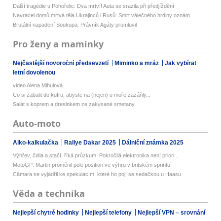
Další tragédie u Pohořelic: Dva mrtví! Auta se srazila při předjíždění
Navracel domů mrtvá těla Ukrajinců i Rusů: Smrt válečného hrdiny oznám...
Brutální napadení Soukupa. Právník Agáty promluvil
Pro ženy a maminky
Nejčastější novoroční předsevzetí
Miminko a mráz
Jak vybírat
letní dovolenou
video Alena Mihulová
Co si zabalit do kufru, abyste na (nejen) u moře zazářily...
Salát s koprem a dresinkem ze zakysané smetany
Auto-moto
Alko-kalkulačka
Rallye Dakar 2025
Dálniční známka 2025
Výhřev, čidla a stačí, říká průzkum. Pokročilá elektronika není priori...
MotoGP: Martin proměnil pole position ve výhru v britském sprintu
Câmara se vyjádřil ke spekulacím, které ho pojí se sedačkou u Haasu
Věda a technika
Nejlepší chytré hodinky
Nejlepší telefony
Nejlepší VPN – srovnání