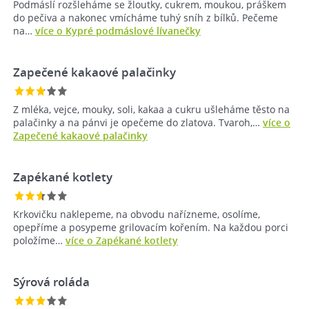
Podmáslí rozšleháme se žloutky, cukrem, moukou, práškem
do pečiva a nakonec vmícháme tuhý sníh z bílků. Pečeme
na…
více o Kypré podmáslové lívanečky
Zapečené kakaové palačinky
Z mléka, vejce, mouky, soli, kakaa a cukru ušleháme těsto na
palačinky a na pánvi je opečeme do zlatova. Tvaroh,…
více o
Zapečené kakaové palačinky
Zapékané kotlety
Krkovičku naklepeme, na obvodu nařízneme, osolíme,
opepříme a posypeme grilovacím kořením. Na každou porci
položíme…
více o Zapékané kotlety
Sýrová roláda