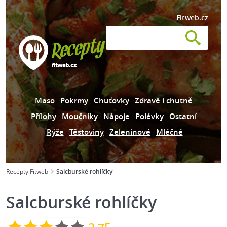
Fitweb.cz
Maso
Pokrmy
Chuťovky
Zdravě i chutně
Přílohy
Moučníky
Nápoje
Polévky
Ostatní
Rýže
Těstoviny
Zeleninové
Mléčné
Recepty Fitweb
Salcburské rohlíčky
Salcburské rohlíčky