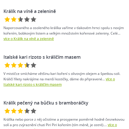
Králík na víně a zelenině
Naporcovaného a osoleného králíka vaříme v tlakovém hrnci spolu s novým
kořením, bobkovým listem a velkým množstvím kořenové zeleniny. Celé...
více o Králík na víně a zelenině
Italské kari rizoto s králičím masem
V mističce smícháme většinu kari koření s olivovým olejem a špetkou soli.
Králičí filety nakrájíme na menší kostičky, dáme do připravené...
více o
Italské kari rizoto s králičím masem
Králík pečený na bůčku s bramboráčky
Králíka nebo porce z něj očistíme a prosypeme poměrně hodně česnekovou
solí a pro zvýraznění chuti Piri Piri kořením (tím méně, je ostré)....
více o