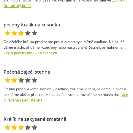
slaninou a rozložíme díly králíka. Pokryjeme na kostky nakrájeným...
více o
Bretaňský králík
peceny kralik na cesneku
Odleželého králíka protkneme proužky slaniny a mírně osolíme. Na pekáč
dáme máslo, přidáme rozetřený nebo nastrouhaný česnek, osmahneme,...
více o peceny kralik na cesneku
Pečená zaječí stehna
Stehna prošpikujeme slaninou, osolíme, zalijeme vínem, přidáme jalovec a
necháme uležet přes noc v chladu. Pak stehna rozložíme na máslo do...
více
o Pečená zaječí stehna
Králík na zakysané smetaně