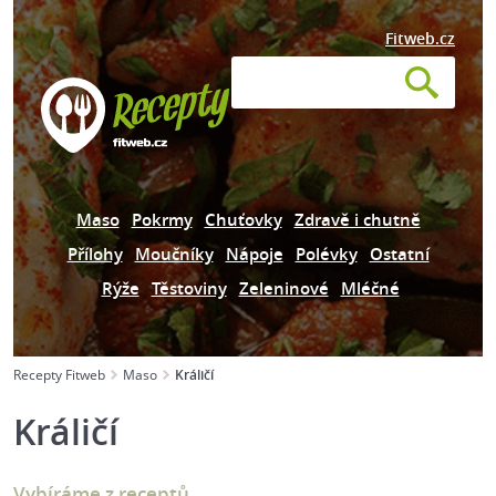
Fitweb.cz
Maso
Pokrmy
Chuťovky
Zdravě i chutně
Přílohy
Moučníky
Nápoje
Polévky
Ostatní
Rýže
Těstoviny
Zeleninové
Mléčné
Recepty Fitweb
Maso
Králičí
Králičí
Vybíráme z receptů