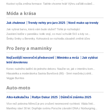
Kozlovi vyšla změna formace: Takhle chceme hrát! Výhru zařídili sváteč...
Móda a krása
Jak zhubnout
Trendy nehty pro jaro 2025
Nové make-up trendy
Jak vybrat barvu, která vám bude slušet? Tohle je rozhodující
Zasklení lodžie v paneláku: kolik stojí, co musí schválit SVJ a kdy se...
Šmiky šmiky u Bereniky. Kohoutová se rozhodla zásadně změnit účes
Pro ženy a maminky
Nejčastější novoroční předsevzetí
Miminko a mráz
Jak vybírat
letní dovolenou
Konec nudného ladění do jednoho dekoru: Naučte se, jak v interiéru kom...
Hlasatelka a moderátorka Saskia Burešová (80) - Smrt manžela ji zdrtil...
Veggie Burritos
Auto-moto
Alko-kalkulačka
Rallye Dakar 2025
Dálniční známka 2025
Více než polovina Němců je pro zrušení neomezené rychlosti. Vláda řekl...
Manthey slaví 30 let: Dopřejte svému Porsche závodní DNA z Nürburgring...