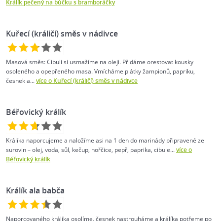
Králík pečený na bůčku s bramboráčky
Kuřecí (králičí) směs v nádivce
Masová směs: Cibuli si usmažíme na oleji. Přidáme orestovat kousky
osoleného a opepřeného masa. Vmícháme plátky žampionů, papriku,
česnek a...
více o Kuřecí (králičí) směs v nádivce
Béřovický králík
Králíka naporcujeme a naložíme asi na 1 den do marinády připravené ze
surovin – olej, voda, sůl, kečup, hořčice, pepř, paprika, cibule...
více o
Béřovický králík
Králík ala babča
Naporcovaného králíka osolíme, česnek nastrouháme a králíka potřeme po