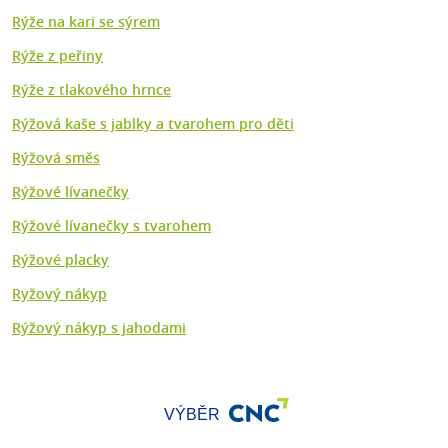
Rýže na kari se sýrem
Rýže z peřiny
Rýže z tlakového hrnce
Rýžová kaše s jablky a tvarohem pro děti
Rýžová směs
Rýžové lívanečky
Rýžové lívanečky s tvarohem
Rýžové placky
Ryžový nákyp
Rýžový nákyp s jahodami
VÝBĚR