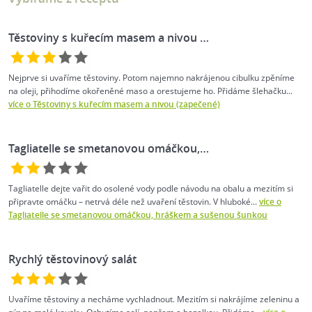
Těstoviny s kuřecím masem a nivou …
Nejprve si uvaříme těstoviny. Potom najemno nakrájenou cibulku zpěníme
na oleji, přihodíme okořeněné maso a orestujeme ho. Přidáme šlehačku...
více o Těstoviny s kuřecím masem a nivou (zapečené)
Tagliatelle se smetanovou omáčkou,…
Tagliatelle dejte vařit do osolené vody podle návodu na obalu a mezitím si
připravte omáčku – netrvá déle než uvaření těstovin. V hluboké...
více o
Tagliatelle se smetanovou omáčkou, hráškem a sušenou šunkou
Rychlý těstovinový salát
Uvaříme těstoviny a necháme vychladnout. Mezitím si nakrájíme zeleninu a