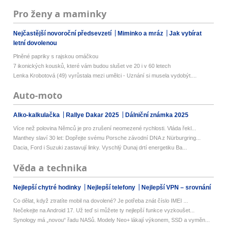
Pro ženy a maminky
Nejčastější novoroční předsevzetí
Miminko a mráz
Jak vybírat
letní dovolenou
Plněné papriky s rajskou omáčkou
7 ikonických kousků, které vám budou slušet ve 20 i v 60 letech
Lenka Krobotová (49) vyrůstala mezi umělci - Uznání si musela vydobýt....
Auto-moto
Alko-kalkulačka
Rallye Dakar 2025
Dálniční známka 2025
Více než polovina Němců je pro zrušení neomezené rychlosti. Vláda řekl...
Manthey slaví 30 let: Dopřejte svému Porsche závodní DNA z Nürburgring...
Dacia, Ford i Suzuki zastavují linky. Vyschlý Dunaj drtí energetiku Ba...
Věda a technika
Nejlepší chytré hodinky
Nejlepší telefony
Nejlepší VPN – srovnání
Co dělat, když ztratíte mobil na dovolené? Je potřeba znát číslo IMEI ...
Nečekejte na Android 17. Už teď si můžete ty nejlepší funkce vyzkoušet...
Synology má „novou“ řadu NASů. Modely Neo+ lákají výkonem, SSD a vyměn...