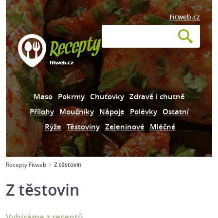
Fitweb.cz
Maso
Pokrmy
Chuťovky
Zdravě i chutně
Přílohy
Moučníky
Nápoje
Polévky
Ostatní
Rýže
Těstoviny
Zeleninové
Mléčné
Recepty Fitweb
Z těstovin
Z těstovin
Vybíráme z receptů