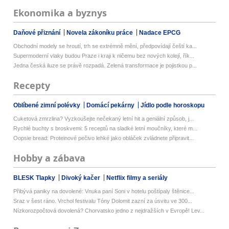
Ekonomika a byznys
Daňové přiznání
Novela zákoníku práce
Nadace EPCG
Obchodní modely se hroutí, trh se extrémně mění, předpovídají čeští ka...
Supermoderní vlaky budou Praze i kraji k ničemu bez nových kolejí, řík...
Jedna česká iluze se právě rozpadá. Zelená transformace je pojistkou p...
Recepty
Oblíbené zimní polévky
Domácí pekárny
Jídlo podle horoskopu
Cuketová zmrzlina? Vyzkoušejte nečekaný letní hit a geniální způsob, j...
Rychlé buchty s broskvemi: 5 receptů na sladké letní moučníky, které m...
Oopsie bread: Proteinové pečivo lehké jako obláček zvládnete připravit...
Hobby a zábava
BLESK Tlapky
Divoký kačer
Netflix filmy a seriály
Přibývá paniky na dovolené: Vnuka paní Soni v hotelu poštípaly štěnice...
Sraz v šest ráno. Vrchol festivalu Tóny Dolomit zazní za úsvitu ve 300...
Nízkorozpočtová dovolená? Chorvatsko jedno z nejdražších v Evropě! Lev...