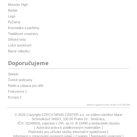
Monster High
Barbie
Lego
Pyžama
Kosmetika a parfémy
Teplákové soupravy
Dětské boty
Ložní povlečení
Bazar nábytku
Doporučujeme
Starjob
České podcasty
Rádio a zábava pro děti
Frekvence 1
Evropa 2
patička vygenerovaná: 05:40:16 07.08.2026
© 2026 Copyright
CZECH NEWS CENTER a.s.
se sídlem náměstí Marie
Schmolkové 3493/1, 100 00 Praha 10 - Strašnice,
IČO: 02346826, zapsána v OR, sp.zn. B 19490 a dodavatelé obsahu
Autorská práva k publikovaným materiálům
Podmínky pro užívání služby informační společnosti
Informace o zpracování osobních údajů
Cookies
Nastavení soukromí