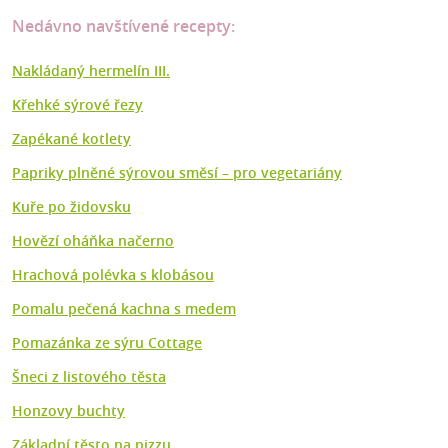
Nedávno navštívené recepty:
Nakládaný hermelín III.
Křehké sýrové řezy
Zapékané kotlety
Papriky plněné sýrovou směsí – pro vegetariány
Kuře po židovsku
Hovězí oháňka načerno
Hrachová polévka s klobásou
Pomalu pečená kachna s medem
Pomazánka ze sýru Cottage
Šneci z listového těsta
Honzovy buchty
Základní těsto na pizzu