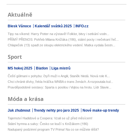
Aktuálně
Blesk Vánoce
Kalendář svátků 2025
INFO.cz
Tipy na víkend: Harry Potter na výstavě! Folklor, bitvy i setkání vodn...
PŘÍMÝ PŘENOS: Pohřeb Milana Knížáka (†86), státní pocty i nečekaní řeč...
Chlapeček (†3) spadl ze sloupu elektrického vedení: Matka vydala šestn...
Sport
MS hokej 2025
Biatlon
Liga mistrů
Čeští gólmani v pohybu: čtyři muži v Anglii, Staněk hledá. Nová role K...
Chci chránit dívky, řekla hráčka WNBA o trans ženách. A rozpoutala kul...
Pravděpodobné sestavy: Sparta s posilou i Vojtou na hrotu. Lídr Slavie...
Móda a krása
Jak zhubnout
Trendy nehty pro jaro 2025
Nové make-up trendy
Tajemství Hadidové a Coopera: Vzali se už před měsícem!
Státní hymna a salvy: Česko se loučí s Knížákem (†86)
Nadupaný podzimní program TV Prima! Na co se můžete těšit?