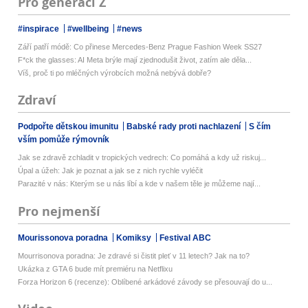
Pro generaci Z
#inspirace
#wellbeing
#news
Září patří módě: Co přinese Mercedes-Benz Prague Fashion Week SS27
F*ck the glasses: AI Meta brýle mají zjednodušit život, zatím ale děla...
Víš, proč ti po mléčných výrobcích možná nebývá dobře?
Zdraví
Podpořte dětskou imunitu
Babské rady proti nachlazení
S čím
vším pomůže rýmovník
Jak se zdravě zchladit v tropických vedrech: Co pomáhá a kdy už riskuj...
Úpal a úžeh: Jak je poznat a jak se z nich rychle vyléčit
Parazité v nás: Kterým se u nás líbí a kde v našem těle je můžeme nají...
Pro nejmenší
Mourissonova poradna
Komiksy
Festival ABC
Mourrisonova poradna: Je zdravé si čistit pleť v 11 letech? Jak na to?
Ukázka z GTA 6 bude mít premiéru na Netflixu
Forza Horizon 6 (recenze): Oblíbené arkádové závody se přesouvají do u...