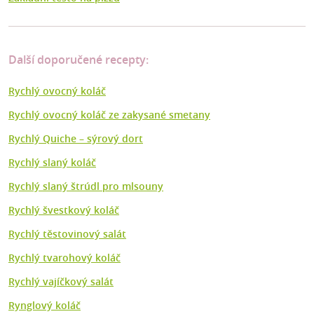
Další doporučené recepty:
Rychlý ovocný koláč
Rychlý ovocný koláč ze zakysané smetany
Rychlý Quiche – sýrový dort
Rychlý slaný koláč
Rychlý slaný štrúdl pro mlsouny
Rychlý švestkový koláč
Rychlý těstovinový salát
Rychlý tvarohový koláč
Rychlý vajíčkový salát
Rynglový koláč