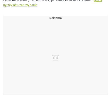
sýr na malé kousky. Ochutíme solí, pepřem a bazalkou. Přidáme...
více o
Rychlý těstovinový salát