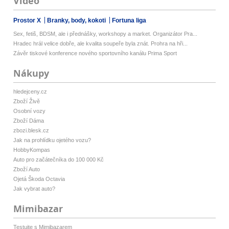
Video
Prostor X
Branky, body, kokoti
Fortuna liga
Sex, fetiš, BDSM, ale i přednášky, workshopy a market. Organizátor Pra...
Hradec hrál velice dobře, ale kvalita soupeře byla znát. Prohra na hři...
Závěr tiskové konference nového sportovního kanálu Prima Sport
Nákupy
hledejceny.cz
Zboží Živě
Osobní vozy
Zboží Dáma
zbozi.blesk.cz
Jak na prohlídku ojetého vozu?
HobbyKompas
Auto pro začátečníka do 100 000 Kč
Zboží Auto
Ojetá Škoda Octavia
Jak vybrat auto?
Mimibazar
Testujte s Mimibazarem