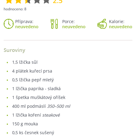
2.5
hodnoceno:
8
Příprava:
Porce:
Kalorie:
neuvedeno
neuvedeno
neuvedeno
Suroviny
1,5
lžička sůl
4
plátek kuřecí prsa
0,5
lžička pepř mletý
1
lžička paprika - sladká
1
špetka muškátový oříšek
400
ml podmáslí
350–500 ml
1
lžička koření
steakové
150
g mouka
0,5
ks česnek sušený