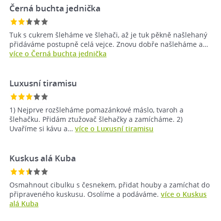
Černá buchta jednička
Tuk s cukrem šleháme ve šlehači, až je tuk pěkně našlehaný
přidáváme postupně celá vejce. Znovu dobře našleháme a…
více o Černá buchta jednička
Luxusní tiramisu
1) Nejprve rozšleháme pomazánkové máslo, tvaroh a
šlehačku. Přidám ztužovač šlehačky a zamícháme. 2)
Uvaříme si kávu a…
více o Luxusní tiramisu
Kuskus alá Kuba
Osmahnout cibulku s česnekem, přidat houby a zamíchat do
připraveného kuskusu. Osolíme a podáváme.
více o Kuskus
alá Kuba