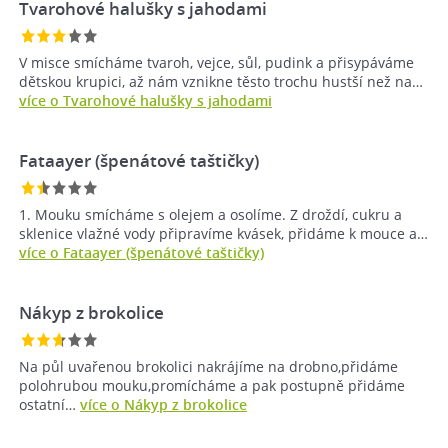
Tvarohové halušky s jahodami
V misce smícháme tvaroh, vejce, sůl, pudink a přisypáváme
dětskou krupici, až nám vznikne těsto trochu hustší než na…
více o Tvarohové halušky s jahodami
Fataayer (špenátové taštičky)
1. Mouku smícháme s olejem a osolíme. Z droždí, cukru a
sklenice vlažné vody připravíme kvásek, přidáme k mouce a…
více o Fataayer (špenátové taštičky)
Nákyp z brokolice
Na půl uvařenou brokolici nakrájíme na drobno,přidáme
polohrubou mouku,promícháme a pak postupně přidáme
ostatní…
více o Nákyp z brokolice