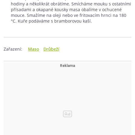
hodiny a několikrát obrátíme. Smícháme mouku s ostatními
přísadami a okapané kousky masa obalíme v ochucené
mouce. Smažíme na oleji nebo ve fritovacím hrnci na 180
°C. Kuře podáváme s bramborovou kaší.
Zařazení:
Maso
Drůbeží