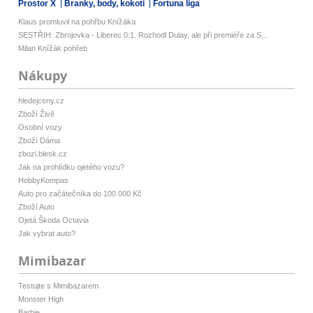
Prostor X
Branky, body, kokoti
Fortuna liga
Klaus promluvil na pohřbu Knížáka
SESTŘIH: Zbrojovka - Liberec 0:1. Rozhodl Dulay, ale při premiéře za S...
Milan Knížák pohřeb
Nákupy
hledejceny.cz
Zboží Živě
Osobní vozy
Zboží Dáma
zbozi.blesk.cz
Jak na prohlídku ojetého vozu?
HobbyKompas
Auto pro začátečníka do 100 000 Kč
Zboží Auto
Ojetá Škoda Octavia
Jak vybrat auto?
Mimibazar
Testujte s Mimibazarem
Monster High
Barbie