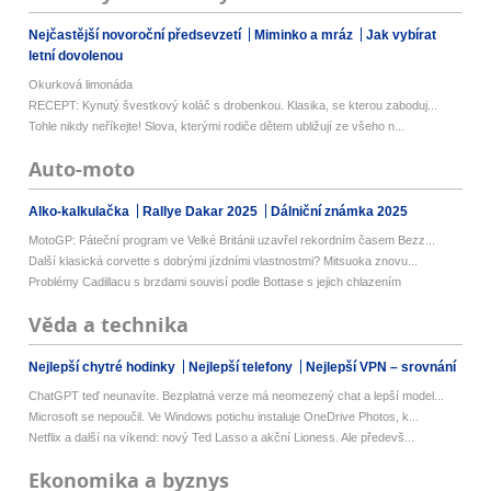
Nejčastější novoroční předsevzetí
Miminko a mráz
Jak vybírat
letní dovolenou
Okurková limonáda
RECEPT: Kynutý švestkový koláč s drobenkou. Klasika, se kterou zaboduj...
Tohle nikdy neříkejte! Slova, kterými rodiče dětem ubližují ze všeho n...
Auto-moto
Alko-kalkulačka
Rallye Dakar 2025
Dálniční známka 2025
MotoGP: Páteční program ve Velké Británii uzavřel rekordním časem Bezz...
Další klasická corvette s dobrými jízdními vlastnostmi? Mitsuoka znovu...
Problémy Cadillacu s brzdami souvisí podle Bottase s jejich chlazením
Věda a technika
Nejlepší chytré hodinky
Nejlepší telefony
Nejlepší VPN – srovnání
ChatGPT teď neunavíte. Bezplatná verze má neomezený chat a lepší model...
Microsoft se nepoučil. Ve Windows potichu instaluje OneDrive Photos, k...
Netflix a další na víkend: nový Ted Lasso a akční Lioness. Ale předevš...
Ekonomika a byznys