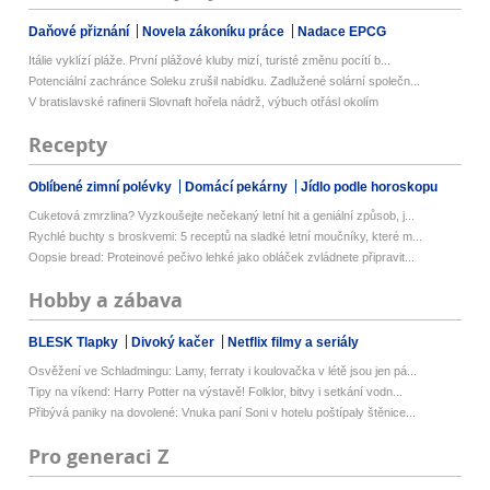
Daňové přiznání
Novela zákoníku práce
Nadace EPCG
Itálie vyklízí pláže. První plážové kluby mizí, turisté změnu pocítí b...
Potenciální zachránce Soleku zrušil nabídku. Zadlužené solární společn...
V bratislavské rafinerii Slovnaft hořela nádrž, výbuch otřásl okolím
Recepty
Oblíbené zimní polévky
Domácí pekárny
Jídlo podle horoskopu
Cuketová zmrzlina? Vyzkoušejte nečekaný letní hit a geniální způsob, j...
Rychlé buchty s broskvemi: 5 receptů na sladké letní moučníky, které m...
Oopsie bread: Proteinové pečivo lehké jako obláček zvládnete připravit...
Hobby a zábava
BLESK Tlapky
Divoký kačer
Netflix filmy a seriály
Osvěžení ve Schladmingu: Lamy, ferraty i koulovačka v létě jsou jen pá...
Tipy na víkend: Harry Potter na výstavě! Folklor, bitvy i setkání vodn...
Přibývá paniky na dovolené: Vnuka paní Soni v hotelu poštípaly štěnice...
Pro generaci Z