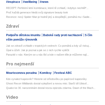
#inspirace
#wellbeing
#news
RECEPT: Perfektní letní kombinace, které tě zchladí, i kdybys nechtěl*...
Proč každá generace hledá svůj signature beauty look
Recenze: nový Spider-Man je hodně jiný a dospělejší, pomáhá mu i Sadie...
Zdraví
Podpořte dětskou imunitu
Babské rady proti nachlazení
S čím
vším pomůže rýmovník
Jak se zdravě zchladit v tropických vedrech: Co pomáhá a kdy už riskuj...
Úpal a úžeh: Jak je poznat a jak se z nich rychle vyléčit
Parazité v nás: Kterým se u nás líbí a kde v našem těle je můžeme nají...
Pro nejmenší
Mourissonova poradna
Komiksy
Festival ABC
Kdo vynalezl kapesník? Historie od středověku po papírové kapesníky
Ghost Recon Wildlands dostal vylepšení a novou misi. Starší díl Ubisof...
Quake ke 30. narozeninám dostal novou epizodu zdarma. Dawn of the Mach...
Video