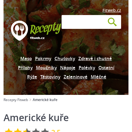
Fitweb.cz
Maso
Pokrmy
Chuťovky
Zdravě i chutně
Přílohy
Moučníky
Nápoje
Polévky
Ostatní
Rýže
Těstoviny
Zeleninové
Mléčné
Recepty Fitweb
Americké kuře
Americké kuře