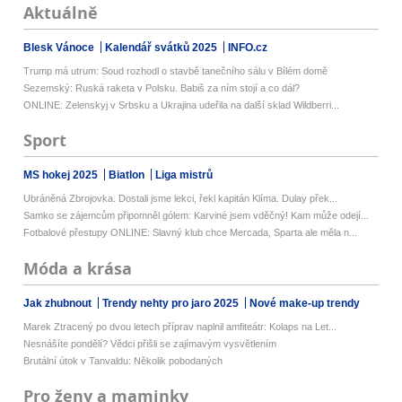
Aktuálně
Blesk Vánoce
Kalendář svátků 2025
INFO.cz
Trump má utrum: Soud rozhodl o stavbě tanečního sálu v Bílém domě
Sezemský: Ruská raketa v Polsku. Babiš za ním stojí a co dál?
ONLINE: Zelenskyj v Srbsku a Ukrajina udeřila na další sklad Wildberri...
Sport
MS hokej 2025
Biatlon
Liga mistrů
Ubráněná Zbrojovka. Dostali jsme lekci, řekl kapitán Klíma. Dulay přek...
Samko se zájemcům připomněl gólem: Karviné jsem vděčný! Kam může odejí...
Fotbalové přestupy ONLINE: Slavný klub chce Mercada, Sparta ale měla n...
Móda a krása
Jak zhubnout
Trendy nehty pro jaro 2025
Nové make-up trendy
Marek Ztracený po dvou letech příprav naplnil amfiteátr: Kolaps na Let...
Nesnášíte pondělí? Vědci přišli se zajímavým vysvětlením
Brutální útok v Tanvaldu: Několik pobodaných
Pro ženy a maminky