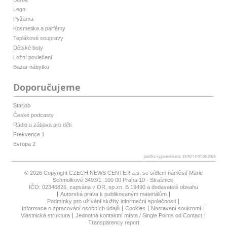
Lego
Pyžama
Kosmetika a parfémy
Teplákové soupravy
Dětské boty
Ložní povlečení
Bazar nábytku
Doporučujeme
Starjob
České podcasty
Rádio a zábava pro děti
Frekvence 1
Evropa 2
patička vygenerovaná: 23:40:14 07.08.2026
© 2026 Copyright
CZECH NEWS CENTER a.s.
se sídlem náměstí Marie
Schmolkové 3493/1, 100 00 Praha 10 - Strašnice,
IČO: 02346826, zapsána v OR, sp.zn. B 19490 a dodavatelé obsahu
Autorská práva k publikovaným materiálům
Podmínky pro užívání služby informační společnosti
Informace o zpracování osobních údajů
Cookies
Nastavení soukromí
Vlastnická struktura
Jednotná kontaktní místa / Single Points od Contact
Transparency report