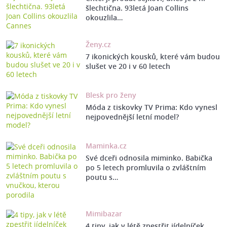
šlechtična. 93letá Joan Collins
okouzlila…
Ženy.cz
7 ikonických kousků, které vám budou
slušet ve 20 i v 60 letech
Blesk pro ženy
Móda z tiskovky TV Prima: Kdo vynesl
nejpovednější letní model?
Maminka.cz
Své dceři odnosila miminko. Babička
po 5 letech promluvila o zvláštním
poutu s…
Mimibazar
4 tipy, jak v létě zpestřit jídelníček