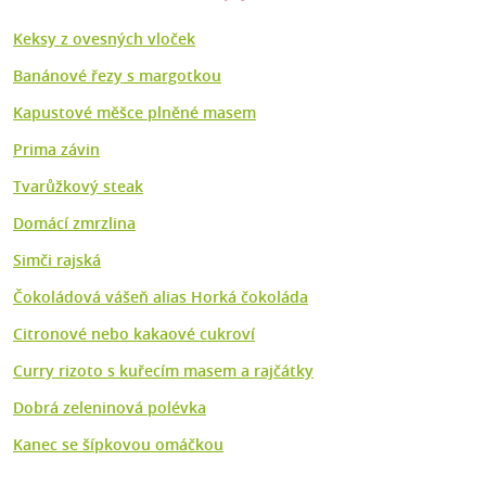
Keksy z ovesných vloček
Banánové řezy s margotkou
Kapustové měšce plněné masem
Prima závin
Tvarůžkový steak
Domácí zmrzlina
Simči rajská
Čokoládová vášeň alias Horká čokoláda
Citronové nebo kakaové cukroví
Curry rizoto s kuřecím masem a rajčátky
Dobrá zeleninová polévka
Kanec se šípkovou omáčkou