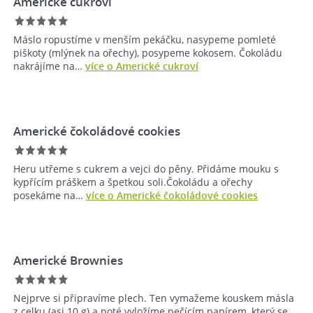
Americké cukroví
Máslo ropustíme v menším pekáčku, nasypeme pomleté
piškoty (mlýnek na ořechy), posypeme kokosem. Čokoládu
nakrájíme na…
více o Americké cukroví
Americké čokoládové cookies
Heru utřeme s cukrem a vejci do pěny. Přidáme mouku s
kypřícím práškem a špetkou soli.Čokoládu a ořechy
posekáme na…
více o Americké čokoládové cookies
Americké Brownies
Nejprve si připravíme plech. Ten vymažeme kouskem másla
z celku (asi 10 g) a poté vyložíme pečícím papírem, který se…