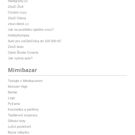
hledejceny.cz
Zboží Živě
Osobní vozy
Zboží Dáma
zbozi.blesk.cz
Jak na prohlídku ojetého vozu?
HobbyKompas
Auto pro začátečníka do 100 000 Kč
Zboží Auto
Ojetá Škoda Octavia
Jak vybrat auto?
Mimibazar
Testujte s Mimibazarem
Monster High
Barbie
Lego
Pyžama
Kosmetika a parfémy
Teplákové soupravy
Dětské boty
Ložní povlečení
Bazar nábytku