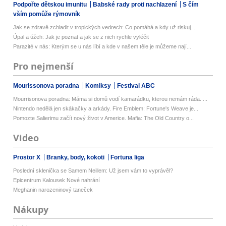
Podpořte dětskou imunitu
Babské rady proti nachlazení
S čím
vším pomůže rýmovník
Jak se zdravě zchladit v tropických vedrech: Co pomáhá a kdy už riskuj...
Úpal a úžeh: Jak je poznat a jak se z nich rychle vyléčit
Parazité v nás: Kterým se u nás líbí a kde v našem těle je můžeme nají...
Pro nejmenší
Mourissonova poradna
Komiksy
Festival ABC
Mourrisonova poradna: Máma si domů vodí kamarádku, kterou nemám ráda. ...
Nintendo nedělá jen skákačky a arkády. Fire Emblem: Fortune's Weave je...
Pomozte Salierimu začít nový život v Americe. Mafia: The Old Country o...
Video
Prostor X
Branky, body, kokoti
Fortuna liga
Poslední sklenička se Samem Neillem: Už jsem vám to vyprávěl?
Epicentrum Kalousek Nové nahrání
Meghanin narozeninový taneček
Nákupy