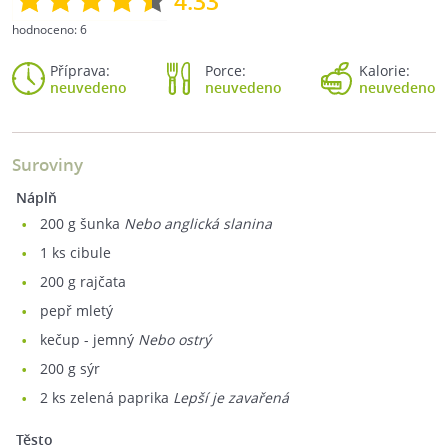
4.33
hodnoceno:
6
Příprava:
Porce:
Kalorie:
neuvedeno
neuvedeno
neuvedeno
Suroviny
Náplň
200
g šunka
Nebo anglická slanina
1
ks cibule
200
g rajčata
pepř mletý
kečup - jemný
Nebo ostrý
200
g sýr
2
ks zelená paprika
Lepší je zavařená
Těsto