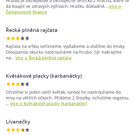
Hraška je bezlepkové a bezvaječné těstíčko z hrachu, které se
dá koupit ve zdravých výživách. Hrašku důkladně…
více o
Žampionové lívance
Řecká plněná rajčata
Rajčata na vršku seřízneme, vydlabeme a vložíme do misky.
Oloupanou okurku nastrouháme na hrubo. Sýr nakrájíme
na…
více o Řecká plněná rajčata
Květákové placky (karbanátky)
Očistíme si jeden vetší květák, syrový ho nastrouháme do
mísy na větších očkách. Přidáme 2 žloutky, ochutíme vegetou,
…
více o Květákové placky (karbanátky)
Lívanečky