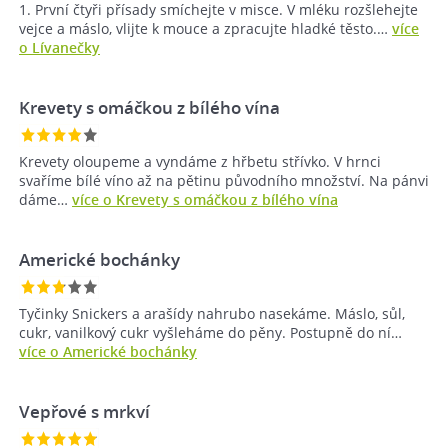
1. První čtyři přísady smíchejte v misce. V mléku rozšlehejte
vejce a máslo, vlijte k mouce a zpracujte hladké těsto.…
více
o Lívanečky
Krevety s omáčkou z bílého vína
Krevety oloupeme a vyndáme z hřbetu střívko. V hrnci
svaříme bílé víno až na pětinu původního množství. Na pánvi
dáme…
více o Krevety s omáčkou z bílého vína
Americké bochánky
Tyčinky Snickers a arašídy nahrubo nasekáme. Máslo, sůl,
cukr, vanilkový cukr vyšleháme do pěny. Postupně do ní…
více o Americké bochánky
Vepřové s mrkví