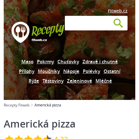
Fitweb.cz
Maso
Pokrmy
Chuťovky
Zdravě i chutně
Přílohy
Moučníky
Nápoje
Polévky
Ostatní
Rýže
Těstoviny
Zeleninové
Mléčné
Recepty Fitweb
Americká pizza
Americká pizza