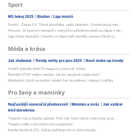
Sport
MS hokej 2025
Biatlon
Liga mistrů
Finsko - Česko 5:4. Těsná přestřelka, velké zklamání. Osmnáctka je mim...
Persony. 10 českých hokejistů s nejvyšším průměrem bodů na zápas v his...
Liga očima fanoušků: Chorého ve Slavii zpět nechtějí, sestava Plzně vy...
Móda a krása
Jak zhubnout
Trendy nehty pro jaro 2025
Nové make-up trendy
Soutěž týdeníku AHA TV magazín o kávovar Tchibo
Řekněte STOP mdlým vlasům! Jak jim zaručeně vrátíte lesk?
Mariánské Lázně na podzim: ideální čas na wellness, relaxaci i zážitky
Pro ženy a maminky
Nejčastější novoroční předsevzetí
Miminko a mráz
Jak vybírat
letní dovolenou
Tropické noci a špatný spánek: Proč nás horko obírá o klid a kdy už jd...
Thajské nudle s červeným kari a paprikami
Kamila Nývltová (37): Občas potřebuji mít ve všem pravdu...