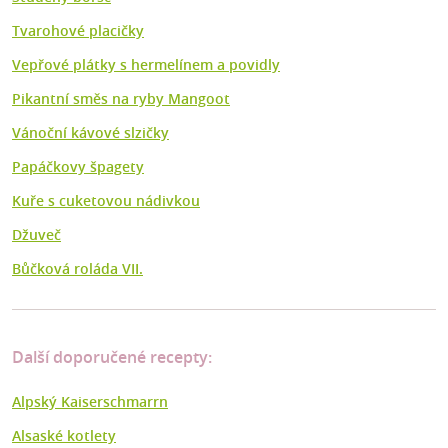
Tvarohové placičky
Vepřové plátky s hermelínem a povidly
Pikantní směs na ryby Mangoot
Vánoční kávové slzičky
Papáčkovy špagety
Kuře s cuketovou nádivkou
Džuveč
Bůčková roláda VII.
Další doporučené recepty:
Alpský Kaiserschmarrn
Alsaské kotlety