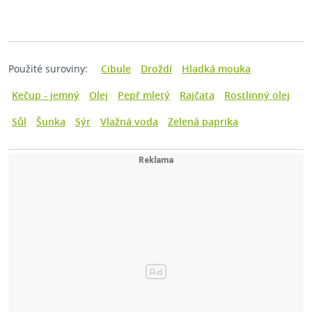
Použité suroviny:
Cibule
Droždí
Hladká mouka
Kečup - jemný
Olej
Pepř mletý
Rajčata
Rostlinný olej
Sůl
Šunka
Sýr
Vlažná voda
Zelená paprika