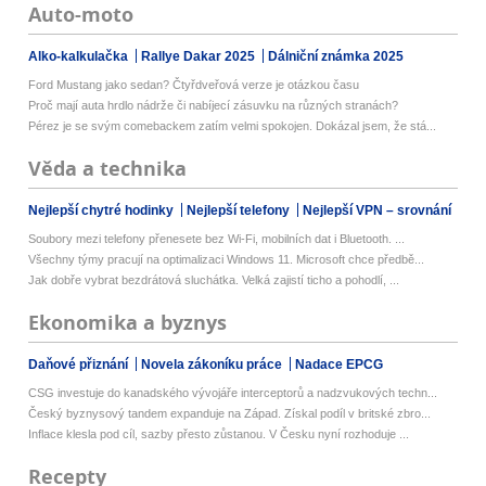
Auto-moto
Alko-kalkulačka
Rallye Dakar 2025
Dálniční známka 2025
Ford Mustang jako sedan? Čtyřdveřová verze je otázkou času
Proč mají auta hrdlo nádrže či nabíjecí zásuvku na různých stranách?
Pérez je se svým comebackem zatím velmi spokojen. Dokázal jsem, že stá...
Věda a technika
Nejlepší chytré hodinky
Nejlepší telefony
Nejlepší VPN – srovnání
Soubory mezi telefony přenesete bez Wi-Fi, mobilních dat i Bluetooth. ...
Všechny týmy pracují na optimalizaci Windows 11. Microsoft chce předbě...
Jak dobře vybrat bezdrátová sluchátka. Velká zajistí ticho a pohodlí, ...
Ekonomika a byznys
Daňové přiznání
Novela zákoníku práce
Nadace EPCG
CSG investuje do kanadského vývojáře interceptorů a nadzvukových techn...
Český byznysový tandem expanduje na Západ. Získal podíl v britské zbro...
Inflace klesla pod cíl, sazby přesto zůstanou. V Česku nyní rozhoduje ...
Recepty