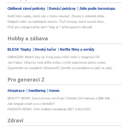
Oblíbené zimní polévky
Domácí pekárny
Jídlo podle horoskopu
Svěží letní saláty, které vás v horku neunaví: Zkuste k zelenině přida...
Nejlepší nálev na nakládané okurky: Čtyři recepty, které musíte letos ...
Proč jíst cottage každý den? Tady je 7 překvapivých důvodů
Hobby a zábava
BLESK Tlapky
Divoký kačer
Netflix filmy a seriály
OBRAZEM: Modré slzy na Tchaj-wanu mění moře v magickou říši
Jan Faltus: Vždycky mně přišlo trošku zvrhlé splachovat pitnou vodou
Zapomeňte na rozpálené Středomoří! Zamiřte na pohádkovou pláž se zlatý...
Pro generaci Z
#inspirace
#wellbeing
#news
BEAUTY NEWS: Zara Larsson servíruje Cheetah Girl makeup a Billie Eilis...
Jak funguje vztah Lva a Vodnáře?
FASHION NEWS: John Galliano headlinuje MET GALA 2027
Zdraví