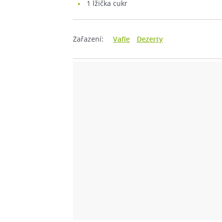
1
lžička cukr
Zařazení:
Vafle
Dezerty