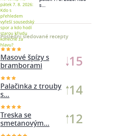
s…
Poslední sledované recepty
Masové špízy s
15
bramborami
Palačinka z trouby
14
s…
Treska se
12
smetanovým…