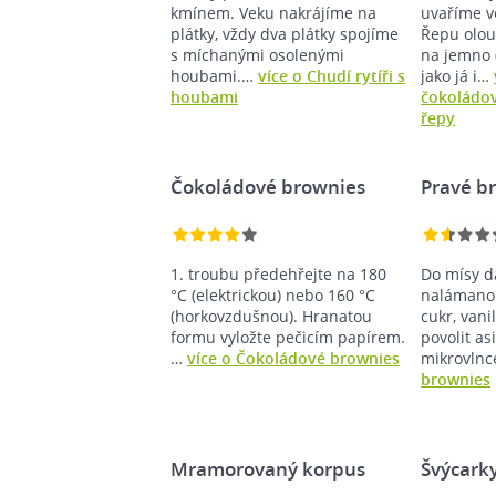
kmínem. Veku nakrájíme na
uvaříme v
plátky, vždy dva plátky spojíme
Řepu olo
s míchanými osolenými
na jemno 
houbami.…
více o Chudí rytíři s
jako já i…
houbami
čokoládov
řepy
Čokoládové brownies
Pravé b
1. troubu předehřejte na 180
Do mísy d
°C (elektrickou) nebo 160 °C
nalámanou
(horkovzdušnou). Hranatou
cukr, van
formu vyložte pečicím papírem.
povolit as
…
více o Čokoládové brownies
mikrovln
brownies
Mramorovaný korpus
Švýcark