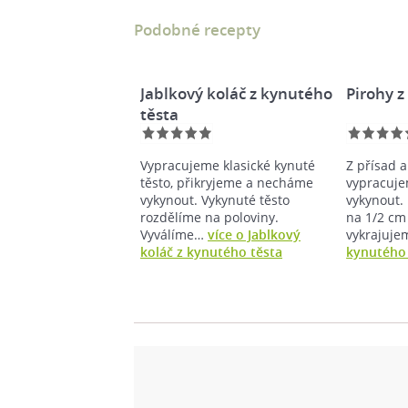
Podobné recepty
Jablkový koláč z kynutého
Pirohy z
těsta
Vypracujeme klasické kynuté
Z přísad 
těsto, přikryjeme a necháme
vypracuje
vykynout. Vykynuté těsto
vykynout.
rozdělíme na poloviny.
na 1/2 cm
Vyválíme…
více o Jablkový
vykrajuj
koláč z kynutého těsta
kynutého 