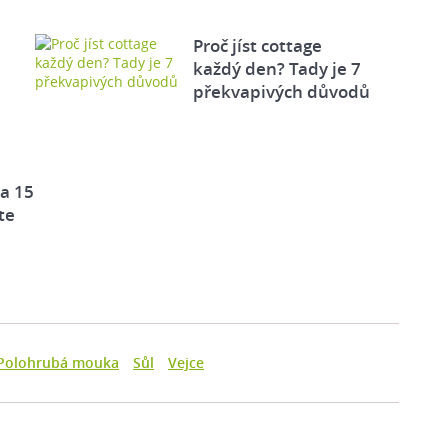
Proč jíst cottage
každý den? Tady je 7
překvapivých důvodů
za 15
te
Polohrubá mouka
Sůl
Vejce