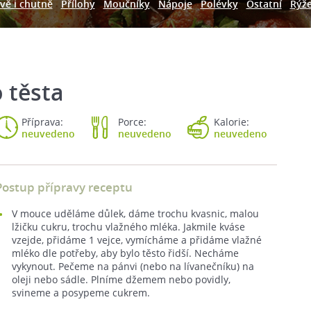
vě i chutně
Přílohy
Moučníky
Nápoje
Polévky
Ostatní
Rýž
 těsta
Příprava:
Porce:
Kalorie:
neuvedeno
neuvedeno
neuvedeno
Postup přípravy receptu
V mouce uděláme důlek, dáme trochu kvasnic, malou
lžičku cukru, trochu vlažného mléka. Jakmile kváse
vzejde, přidáme 1 vejce, vymícháme a přidáme vlažné
mléko dle potřeby, aby bylo těsto řidší. Necháme
vykynout. Pečeme na pánvi (nebo na lívanečníku) na
oleji nebo sádle. Plníme džemem nebo povidly,
svineme a posypeme cukrem.