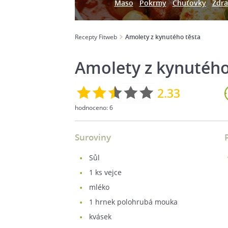
Maso
Pokrmy
Chuťovky
Zdra
Recepty Fitweb
Amolety z kynutého těsta
Amolety z kynutého
2.33
hodnoceno:
6
Suroviny
sůl
1
ks vejce
mléko
1
hrnek polohrubá mouka
kvásek