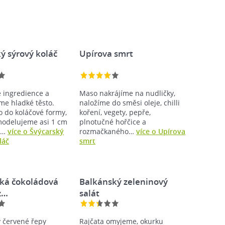
ý sýrový koláč
Upírova smrt
 ingredience a
Maso nakrájíme na nudličky,
me hladké těsto.
naložíme do směsi oleje, chilli
o do koláčové formy,
koření, vegety, pepře,
modelujeme asi 1 cm
plnotučné hořčice a
a…
více o Švýcarský
rozmačkaného…
více o Upírova
láč
smrt
ská čokoládová
Balkánský zeleninový
z…
salát
y červené řepy
Rajčata omyjeme, okurku