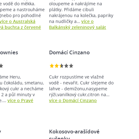
e vodě do měkka.
oloupeme a nakrájíme na
upeme a nastrouháme
plátky. Přidáme cibuli
(nebo pro pohodlné
nakrájenou na kolečka, papriky
více o Australská
na nudličky a…
více o
á buchta z červené
Balkánský zeleninový salát
rownies
Domácí Cinzano
áme Heru,
Cukr rozpustíme ve vlažné
 čokoládu, smetanu,
vodě - nevařit. Cukr slejeme do
ilkový cukr a necháme
lahve - demižonu,nasypeme
i 2 a půl minuty v
rýži,vanilkový cukr,citron na…
ce.…
více o Pravé
více o Domácí Cinzano
y
Kokosovo-arašídové
sušenky