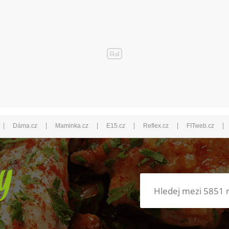
|
|
|
|
|
|
Dáma.cz
Maminka.cz
E15.cz
Reflex.cz
FITweb.cz