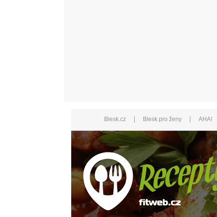
|
|
Blesk.cz
Blesk pro ženy
AHA!