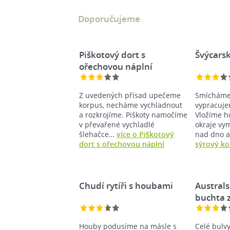
Doporučujeme
Piškotový dort s
Švýcarsk
ořechovou náplní
Z uvedených přísad upečeme
Smícháme
korpus, necháme vychladnout
vypracuje
a rozkrojíme. Piškoty namočíme
Vložíme h
v převařené vychladlé
okraje vy
šlehačce…
více o Piškotový
nad dno 
dort s ořechovou náplní
sýrový ko
Chudí rytíři s houbami
Austral
buchta 
Houby podusíme na másle s
Celé bulv