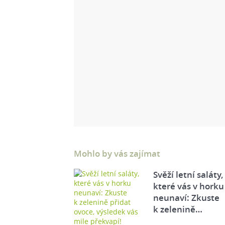
Mohlo by vás zajímat
Svěží letní saláty,
které vás v horku
neunaví: Zkuste
k zelenině…