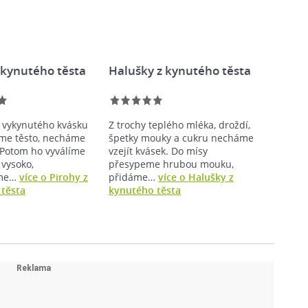
 kynutého těsta
Halušky z kynutého těsta
a vykynutého kvásku
Z trochy teplého mléka, droždí,
me těsto, necháme
špetky mouky a cukru necháme
 Potom ho vyválíme
vzejít kvásek. Do mísy
 vysoko,
přesypeme hrubou mouku,
eme…
více o Pirohy z
přidáme…
více o Halušky z
těsta
kynutého těsta