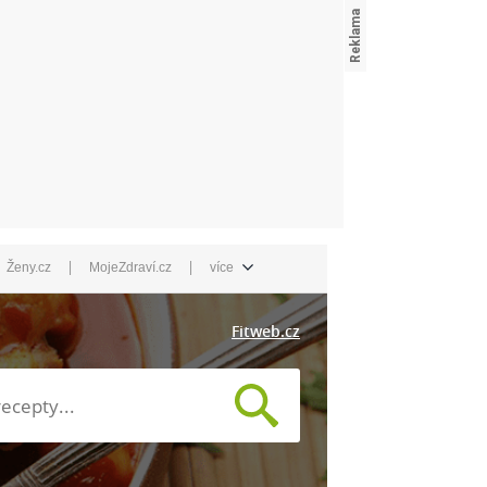
|
|
Ženy.cz
MojeZdraví.cz
více
Fitweb.cz