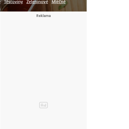
e
Těstoviny
Zeleninové
Mléčné