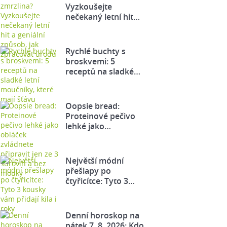
Vyzkoušejte
nečekaný letní hit…
Rychlé buchty s
broskvemi: 5
receptů na sladké…
Oopsie bread:
Proteinové pečivo
lehké jako…
Největší módní
přešlapy po
čtyřicítce: Tyto 3…
Denní horoskop na
pátek 7. 8. 2026: Kdo