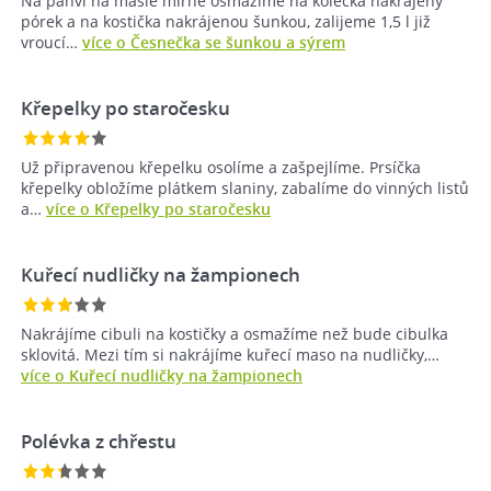
Na pánvi na másle mírně osmažíme na kolečka nakrájený
pórek a na kostička nakrájenou šunkou, zalijeme 1,5 l již
vroucí…
více o Česnečka se šunkou a sýrem
Křepelky po staročesku
Už připravenou křepelku osolíme a zašpejlíme. Prsíčka
křepelky obložíme plátkem slaniny, zabalíme do vinných listů
a…
více o Křepelky po staročesku
Kuřecí nudličky na žampionech
Nakrájíme cibuli na kostičky a osmažíme než bude cibulka
sklovitá. Mezi tím si nakrájíme kuřecí maso na nudličky,…
více o Kuřecí nudličky na žampionech
Polévka z chřestu