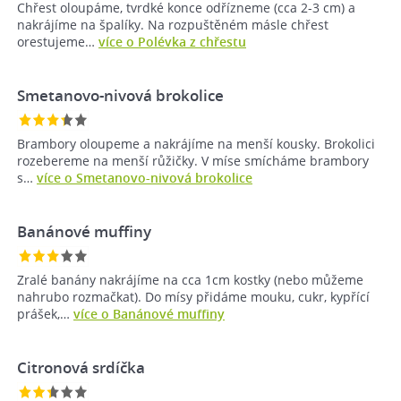
Chřest oloupáme, tvrdké konce odřízneme (cca 2-3 cm) a
nakrájíme na špalíky. Na rozpuštěném másle chřest
orestujeme…
více o Polévka z chřestu
Smetanovo-nivová brokolice
Brambory oloupeme a nakrájíme na menší kousky. Brokolici
rozebereme na menší růžičky. V míse smícháme brambory
s…
více o Smetanovo-nivová brokolice
Banánové muffiny
Zralé banány nakrájíme na cca 1cm kostky (nebo můžeme
nahrubo rozmačkat). Do mísy přidáme mouku, cukr, kypřící
prášek,…
více o Banánové muffiny
Citronová srdíčka