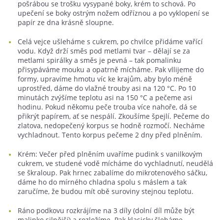
pošrábou se trošku vysypané boky, krém to schová. Po
upečení se boky ostrým nožem odříznou a po vyklopení se
papír ze dna krásně sloupne.
Celá vejce ušleháme s cukrem, po chvilce přidáme vařící
vodu. Když drží směs pod metlami tvar – dělají se za
metlami spirálky a směs je pevná – tak pomalinku
přisypáváme mouku a opatrně mícháme. Pak vllijeme do
formy, upravíme hmotu víc ke krajům, aby bylo méně
uprostřed, dáme do vlažné trouby asi na 120 °C. Po 10
minutách zvýšíme teplotu asi na 150 °C a pečeme asi
hodinu. Pokud někomu peče trouba více nahoře, dá se
přikrýt papírem, ať se nespálí. Zkoušíme špejlí. Pečeme do
zlatova, nedopečený korpus se hodně rozmočí. Necháme
vychladnout. Tento korpus pečeme 2 dny před plněním.
Krém: Večer před plněním uvaříme pudink s vanilkovým
cukrem, ve studené vodě mícháme do vychladnutí, neudělá
se škraloup. Pak hrnec zabalíme do mikrotenového sáčku,
dáme ho do mírného chladna spolu s máslem a tak
zaručíme, že budou mít obě suroviny stejnou teplotu.
Ráno podkovu rozkrájíme na 3 díly (dolní díl může být
malinko silnější) a rozložíme. Pak klasicky šleháme