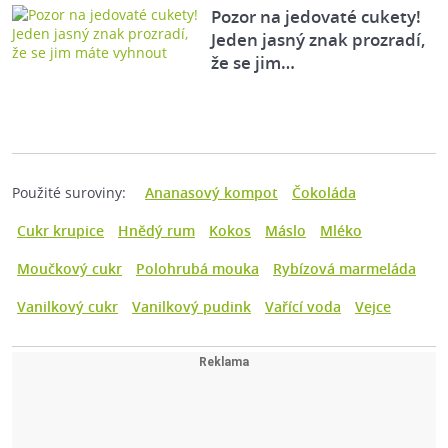
Pozor na jedovaté cukety!
Jeden jasný znak prozradí,
že se jim…
Použité suroviny:
Ananasový kompot
Čokoláda
Cukr krupice
Hnědý rum
Kokos
Máslo
Mléko
Moučkový cukr
Polohrubá mouka
Rybízová marmeláda
Vanilkový cukr
Vanilkový pudink
Vařící voda
Vejce