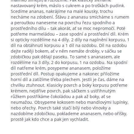
nastavovaný krém, máslo s cukrem a po troškách pudink.
Scedíme ananas, nakrájíme na malé kousky, trochu
necháme na zdobení. Šťávu z ananasu smícháme s rumem
a peroutkou naneseme na povrchu řezu spodního a
prostředního dílu – tak akorát, ať se moc nepromočí. Poté
potřeme marmeládou – zase spodní a prostřední díl. Krém
si opticky rozdělíme na 4 díly. 2 díly na naplnění korpusu, 1
díl na obtáhnutí korpusu a 1 díl na ozdobu. Díl na ozdobu
dejte raději bokem, ať v něm nemáte drobky, v sáčku se
zdobičkou pak dělají paseku. To samé s ananasem, ale
rozdělíme na 3 díly, 2 do korpusu, 1 na ozdobu. Na spodní
díl natřeme krém, posypeme ananasem, položíme
prostřední díl. Postup opakujeme a nakonec přiložíme
horní díl a zatížíme třeba plechem. Jestli je čas, dáme na
chvilku ztuhnout. Klasicky povrch a boky korpusu potřeme
krémem, nejdříve povrch, pak sáčkem s ustřihnutým
růžkem postříkáme čokoládou a pak až boky, ať se
neumažou. Obsypeme kokosem nebo mandlovými lupínky,
nebo ořechy. Povrch také stačí bílý nebo vlnovky a
nazdobíme zdobičkou, poklademe ananasem, nebo oříšky,
prostě jak kdo chce a pak jen vychladit.