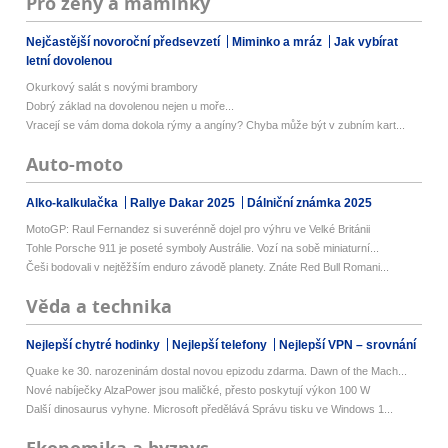
Pro ženy a maminky
Nejčastější novoroční předsevzetí
Miminko a mráz
Jak vybírat
letní dovolenou
Okurkový salát s novými brambory
Dobrý základ na dovolenou nejen u moře...
Vracejí se vám doma dokola rýmy a angíny? Chyba může být v zubním kart...
Auto-moto
Alko-kalkulačka
Rallye Dakar 2025
Dálniční známka 2025
MotoGP: Raul Fernandez si suverénně dojel pro výhru ve Velké Británii
Tohle Porsche 911 je poseté symboly Austrálie. Vozí na sobě miniaturní...
Češi bodovali v nejtěžším enduro závodě planety. Znáte Red Bull Romani...
Věda a technika
Nejlepší chytré hodinky
Nejlepší telefony
Nejlepší VPN – srovnání
Quake ke 30. narozeninám dostal novou epizodu zdarma. Dawn of the Mach...
Nové nabíječky AlzaPower jsou maličké, přesto poskytují výkon 100 W
Další dinosaurus vyhyne. Microsoft předělává Správu tisku ve Windows 1...