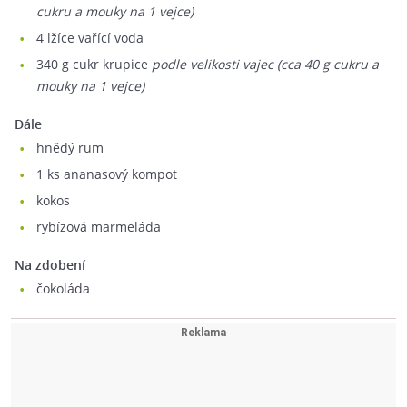
cukru a mouky na 1 vejce)
4
lžíce vařící voda
340
g cukr krupice
podle velikosti vajec (cca 40 g cukru a
mouky na 1 vejce)
Dále
hnědý rum
1
ks ananasový kompot
kokos
rybízová marmeláda
Na zdobení
čokoláda