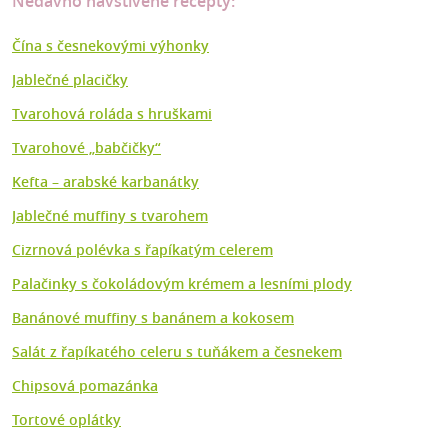
Nedávno navštívené recepty:
Čína s česnekovými výhonky
Jablečné placičky
Tvarohová roláda s hruškami
Tvarohové „babčičky“
Kefta –⁠ arabské karbanátky
Jablečné muffiny s tvarohem
Cizrnová polévka s řapíkatým celerem
Palačinky s čokoládovým krémem a lesními plody
Banánové muffiny s banánem a kokosem
Salát z řapíkatého celeru s tuňákem a česnekem
Chipsová pomazánka
Tortové oplátky