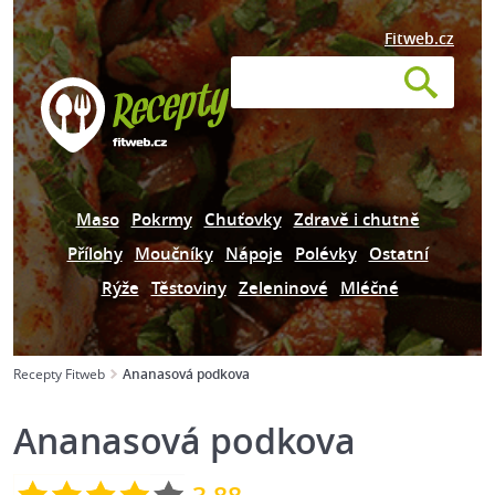
Fitweb.cz
Maso
Pokrmy
Chuťovky
Zdravě i chutně
Přílohy
Moučníky
Nápoje
Polévky
Ostatní
Rýže
Těstoviny
Zeleninové
Mléčné
Recepty Fitweb
Ananasová podkova
Ananasová podkova