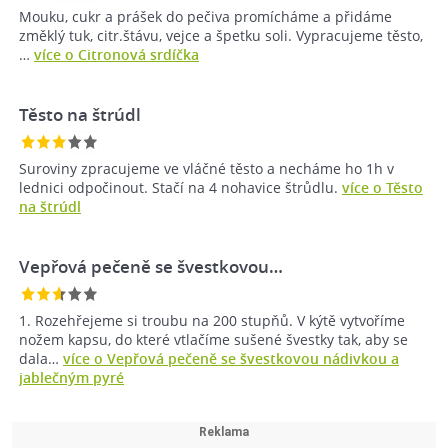
Mouku, cukr a prášek do pečiva promícháme a přidáme
změklý tuk, citr.štávu, vejce a špetku soli. Vypracujeme těsto,
…
více o Citronová srdíčka
Těsto na štrúdl
Suroviny zpracujeme ve vláčné těsto a necháme ho 1h v
lednici odpočinout. Stačí na 4 nohavice štrůdlu.
více o Těsto
na štrúdl
Vepřová pečeně se švestkovou…
1. Rozehřejeme si troubu na 200 stupňů. V kýtě vytvoříme
nožem kapsu, do které vtlačíme sušené švestky tak, aby se
dala…
více o Vepřová pečeně se švestkovou nádivkou a
jablečným pyré