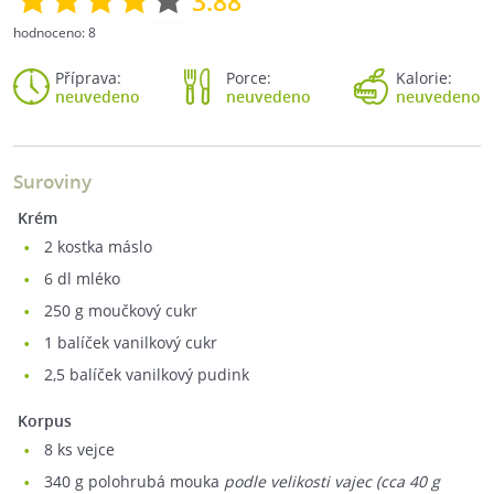
3.88
hodnoceno:
8
Příprava:
Porce:
Kalorie:
neuvedeno
neuvedeno
neuvedeno
Suroviny
Krém
2
kostka máslo
6
dl mléko
250
g moučkový cukr
1
balíček vanilkový cukr
2,5
balíček vanilkový pudink
Korpus
8
ks vejce
340
g polohrubá mouka
podle velikosti vajec (cca 40 g