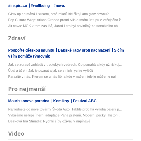
#inspirace
#wellbeing
#news
Glow up se stává luxusem, proč mladí lidé říkají ano glow downu?
Pop Culture Wrap: Ariana Grande promluvila o svém ústupu z veřejného ž...
Alt news: MGK v tom zas lítá, Jared Leto byl obviněný ze sexuálního ob...
Zdraví
Podpořte dětskou imunitu
Babské rady proti nachlazení
S čím
vším pomůže rýmovník
Jak se zdravě zchladit v tropických vedrech: Co pomáhá a kdy už riskuj...
Úpal a úžeh: Jak je poznat a jak se z nich rychle vyléčit
Parazité v nás: Kterým se u nás líbí a kde v našem těle je můžeme nají...
Pro nejmenší
Mourissonova poradna
Komiksy
Festival ABC
Nahlédněte do nové továrny Škoda Auto: Takhle probíhá výroba baterií p...
Vybíráme nejlepší herní adaptace Pána prstenů. Moderní pecky i histori...
Desková hra Stínadla: Rychlé šípy ožívají v napínavé
Video