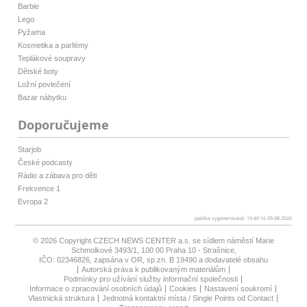
Barbie
Lego
Pyžama
Kosmetika a parfémy
Teplákové soupravy
Dětské boty
Ložní povlečení
Bazar nábytku
Doporučujeme
Starjob
České podcasty
Rádio a zábava pro děti
Frekvence 1
Evropa 2
patička vygenerovaná: 15:40:16 09.08.2026
© 2026 Copyright
CZECH NEWS CENTER a.s.
se sídlem náměstí Marie
Schmolkové 3493/1, 100 00 Praha 10 - Strašnice,
IČO: 02346826, zapsána v OR, sp.zn. B 19490 a dodavatelé obsahu
Autorská práva k publikovaným materiálům
Podmínky pro užívání služby informační společnosti
Informace o zpracování osobních údajů
Cookies
Nastavení soukromí
Vlastnická struktura
Jednotná kontaktní místa / Single Points od Contact