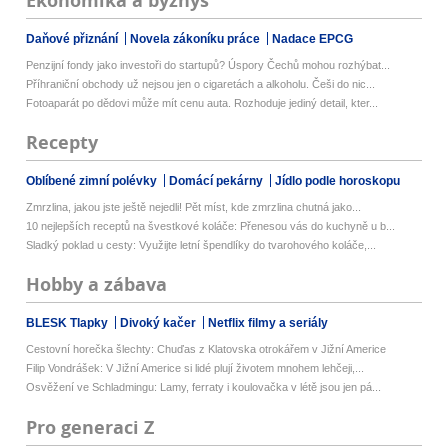
Ekonomika a byznys
Daňové přiznání
Novela zákoníku práce
Nadace EPCG
Penzijní fondy jako investoři do startupů? Úspory Čechů mohou rozhýbat...
Příhraniční obchody už nejsou jen o cigaretách a alkoholu. Češi do nic...
Fotoaparát po dědovi může mít cenu auta. Rozhoduje jediný detail, kter...
Recepty
Oblíbené zimní polévky
Domácí pekárny
Jídlo podle horoskopu
Zmrzlina, jakou jste ještě nejedli! Pět míst, kde zmrzlina chutná jako...
10 nejlepších receptů na švestkové koláče: Přenesou vás do kuchyně u b...
Sladký poklad u cesty: Využijte letní špendlíky do tvarohového koláče,...
Hobby a zábava
BLESK Tlapky
Divoký kačer
Netflix filmy a seriály
Cestovní horečka šlechty: Chuďas z Klatovska otrokářem v Jižní Americe
Filip Vondrášek: V Jižní Americe si lidé plují životem mnohem lehčeji,...
Osvěžení ve Schladmingu: Lamy, ferraty i koulovačka v létě jsou jen pá...
Pro generaci Z