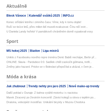
Aktuálně
Blesk Vánoce
Kalendář svátků 2025
INFO.cz
Konec střídání letního i zimního času: Víme, kdy k tomu dojde!
Ruší se tisíce letů, přes milion lidí museli evakuovat: Čínu ničí extr...
U Daniela Landy hořelo! V památkově chráněném domě vypalovali vosy
Sport
MS hokej 2025
Biatlon
Liga mistrů
Uniklo z Facebooku nového repre trenéra Denii: Babiš nechápe, Berbr př...
ONLINE: Slavia - Pardubice 0:0. Sadílek chtěl zaskočit gólmana, trefil...
Změny jako hazard. Priske se v Boleslavi přepočítal a ukázal, v čem je...
Móda a krása
Jak zhubnout
Trendy nehty pro jaro 2025
Nové make-up trendy
Další poklad z Dunaje: Z bahna vytáhli motorku i s nacistou
Marek Ztracený po životním koncertě: Závist kolegů a slova o teplém po...
Draisina, velocipéd i kostitřas: Unikátní bicykly v Muzeu Chodska