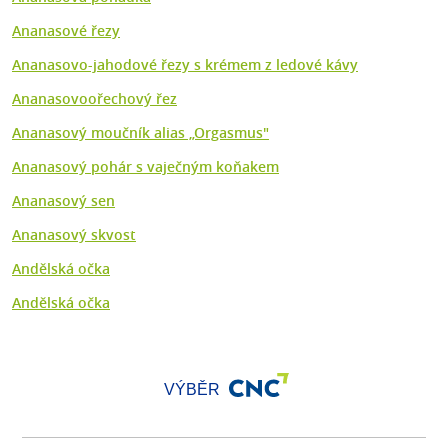
Ananasové řezy
Ananasovo-jahodové řezy s krémem z ledové kávy
Ananasovoořechový řez
Ananasový moučník alias „Orgasmus"
Ananasový pohár s vaječným koňakem
Ananasový sen
Ananasový skvost
Andělská očka
Andělská očka
VÝBĚR