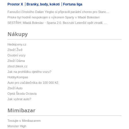
Prostor X
Branky, body, kokoti
Fortuna liga
Fanoušci čínského Dalian Yingbo si připravili parádní choreo pro Stanc...
Priske byl hodně nespokojen s výkonem Sparty v Mladé Boleslavi
SESTŘIH: Mladá Boleslav - Sparta 2:0. Bezzubí Letenští opět ztratili. ...
Nákupy
hledejceny.cz
Zboží Živě
Osobní vozy
Zboží Dáma
zbozi.blesk.cz
Jak na prohlídku ojetého vozu?
HobbyKompas
Auto pro začátečníka do 100 000 Kč
Zboží Auto
Ojetá Škoda Octavia
Jak vybrat auto?
Mimibazar
Testujte s Mimibazarem
Monster High