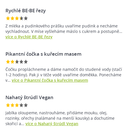
Rychlé BE-BE řezy
Z mléka a pudinkového prášku uvaříme pudink a necháme
vychladnout. V míse vyšleháme máslo s cukrem a postupně…
více o Rychlé BE-BE řezy
Pikantní čočka s kuřecím masem
Čočku propláchneme a dáme namočit do studené vody (stačí
1-2 hodiny). Pak ji v téže vodě uvaříme doměkka. Ponecháme
v…
více o Pikantní čočka s kuřecím masem
Nahatý štrúdl Vegan
Jablka oloupeme, nastrouháme, přidáme mouku, olej,
rozinky, ořechy (nalámané na menší kousky) a dochutíme
skořicí a…
více o Nahatý štrúdl Vegan