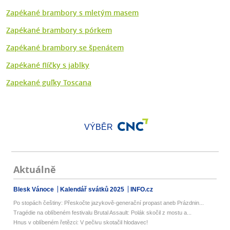
Zapékané brambory s mletým masem
Zapékané brambory s pórkem
Zapékané brambory se špenátem
Zapékané flíčky s jablky
Zapekané guľky Toscana
VÝBĚR
Aktuálně
Blesk Vánoce
Kalendář svátků 2025
INFO.cz
Po stopách češtiny: Přeskočte jazykově-generační propast aneb Prázdnin...
Tragédie na oblíbeném festivalu Brutal Assault: Polák skočil z mostu a...
Hnus v oblíbeném řetězci: V pečivu skotačil hlodavec!