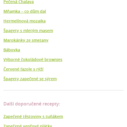
Pečená Chalava
Mňamka –⁠ co dům dal
Hermelínová mozaika
Špagety s mletým masem
Marokánky ze smetany
Bábovka
Výborné čokoládové brownies
Červené fazole s rýží
Špagety zapečené se sýrem
Další doporučené recepty:
Zapečené těstoviny s tuňákem
Zapečené vepřové plátky