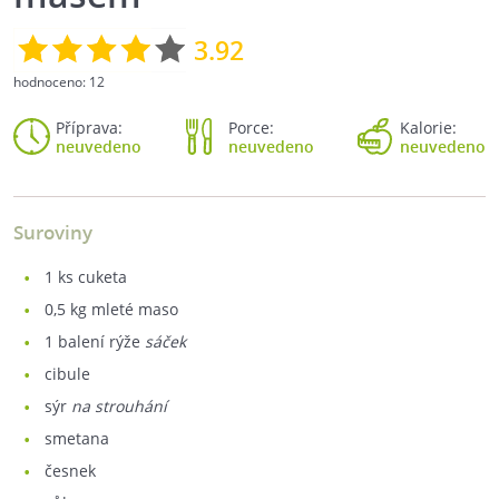
3.92
hodnoceno:
12
Příprava:
Porce:
Kalorie:
neuvedeno
neuvedeno
neuvedeno
Suroviny
1
ks cuketa
0,5
kg mleté maso
1
balení rýže
sáček
cibule
sýr
na strouhání
smetana
česnek