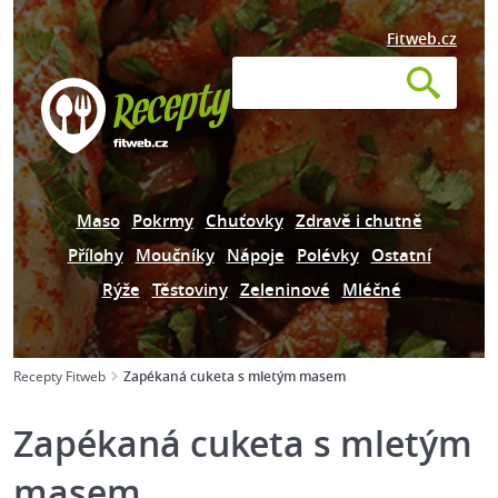
Fitweb.cz
Maso
Pokrmy
Chuťovky
Zdravě i chutně
Přílohy
Moučníky
Nápoje
Polévky
Ostatní
Rýže
Těstoviny
Zeleninové
Mléčné
Recepty Fitweb
Zapékaná cuketa s mletým masem
Zapékaná cuketa s mletým
masem