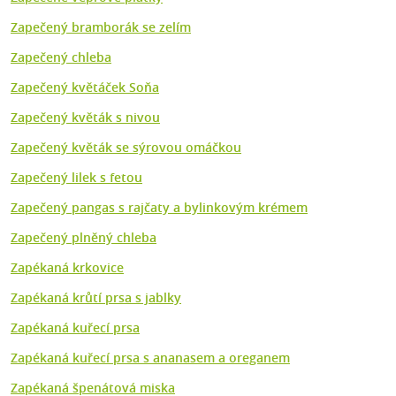
Zapečený bramborák se zelím
Zapečený chleba
Zapečený květáček Soňa
Zapečený květák s nivou
Zapečený květák se sýrovou omáčkou
Zapečený lilek s fetou
Zapečený pangas s rajčaty a bylinkovým krémem
Zapečený plněný chleba
Zapékaná krkovice
Zapékaná krůtí prsa s jablky
Zapékaná kuřecí prsa
Zapékaná kuřecí prsa s ananasem a oreganem
Zapékaná špenátová miska