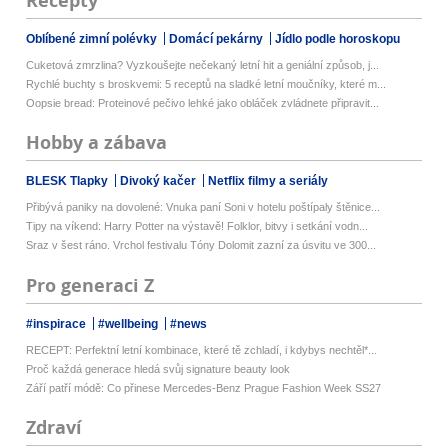
Recepty
Oblíbené zimní polévky
Domácí pekárny
Jídlo podle horoskopu
Cuketová zmrzlina? Vyzkoušejte nečekaný letní hit a geniální způsob, j...
Rychlé buchty s broskvemi: 5 receptů na sladké letní moučníky, které m...
Oopsie bread: Proteinové pečivo lehké jako obláček zvládnete připravit...
Hobby a zábava
BLESK Tlapky
Divoký kačer
Netflix filmy a seriály
Přibývá paniky na dovolené: Vnuka paní Soni v hotelu poštípaly štěnice...
Tipy na víkend: Harry Potter na výstavě! Folklor, bitvy i setkání vodn...
Sraz v šest ráno. Vrchol festivalu Tóny Dolomit zazní za úsvitu ve 300...
Pro generaci Z
#inspirace
#wellbeing
#news
RECEPT: Perfektní letní kombinace, které tě zchladí, i kdybys nechtěl*...
Proč každá generace hledá svůj signature beauty look
Září patří módě: Co přinese Mercedes-Benz Prague Fashion Week SS27
Zdraví