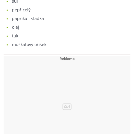
sůl
pepř celý
paprika - sladká
olej
tuk
muškátový oříšek