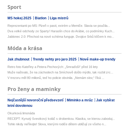
Sport
MS hokej 2025
Biatlon
Liga mistrů
Reprezentanti po MS: Plzeň v pasti, extrém u Memiče. Slavia se poučila...
Dva velké odchody ze Sparty! Haraslín chce do Arábie, co podmínky Kuch...
Jablonec 2.0: Přechod na nové schéma funguje. Dvojice Srbů klíčem k mo...
Móda a krása
Jak zhubnout
Trendy nehty pro jaro 2025
Nové make-up trendy
Retro foto Kateřiny a Petera Pechových: „Smraďoši“ před 16 lety
Muže naštvalo, že na záchodech na Smíchově došlo mýdlo, tak rozbil zrc...
V trezoru měl 80 milionů, teď ho policie obvinila. „Nemám slov,“ říká ...
Pro ženy a maminky
Nejčastější novoroční předsevzetí
Miminko a mráz
Jak vybírat
letní dovolenou
Okurková limonáda
RECEPT: Kynutý švestkový koláč s drobenkou. Klasika, se kterou zaboduj...
Tohle nikdy neříkejte! Slova, kterými rodiče dětem ubližují ze všeho n...