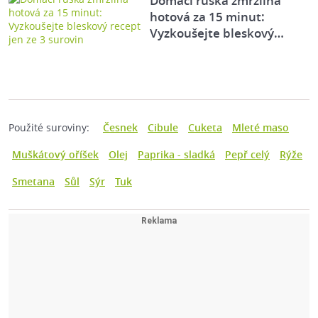
Domácí ruská zmrzlina
hotová za 15 minut:
Vyzkoušejte bleskový…
Použité suroviny:
Česnek
Cibule
Cuketa
Mleté maso
Muškátový oříšek
Olej
Paprika - sladká
Pepř celý
Rýže
Smetana
Sůl
Sýr
Tuk