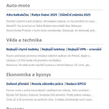
Auto-moto
Alko-kalkulačka
Rallye Dakar 2025
Dálniční známka 2025
Domácí zázemí a jiné projekty. Verstappen popsal, co mu pomáhá se sous...
MotoGP: Na úvod byl ve Velké Británii nejrychlejší Alex Márquez
Nová Honda Prelude v losím testu nezklamala. Dokazuje, že dokonalý pod...
Věda a technika
Nejlepší chytré hodinky
Nejlepší telefony
Nejlepší VPN – srovnání
Rusko požaduje povinnou instalaci státních aplikací do iPhonů. Apple o...
Ukázka z GTA 6 bude mít premiéru na Netflixu
Muskova Terrafab bude největší budova v historii lidstva. Už víme, jak...
Ekonomika a byznys
Daňové přiznání
Novela zákoníku práce
Nadace EPCG
Finvox roste v počtu konzultantů i službách pro klienty. Jeho součástí...
Bývalý šéf Správy železnic Svoboda čelí obvinění. Podle policie manipu...
Úrok až 4,25 procenta na spořicím účtu. Creditas představila nové sazb...