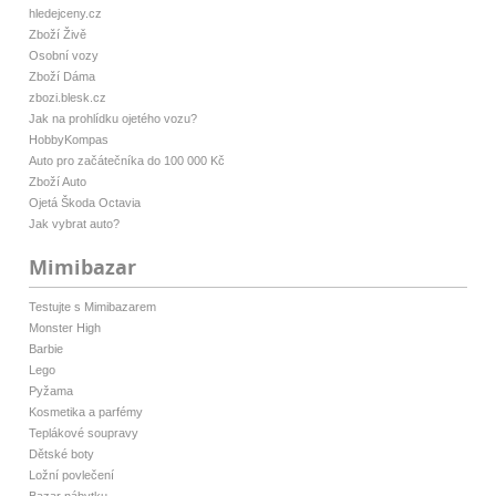
hledejceny.cz
Zboží Živě
Osobní vozy
Zboží Dáma
zbozi.blesk.cz
Jak na prohlídku ojetého vozu?
HobbyKompas
Auto pro začátečníka do 100 000 Kč
Zboží Auto
Ojetá Škoda Octavia
Jak vybrat auto?
Mimibazar
Testujte s Mimibazarem
Monster High
Barbie
Lego
Pyžama
Kosmetika a parfémy
Teplákové soupravy
Dětské boty
Ložní povlečení