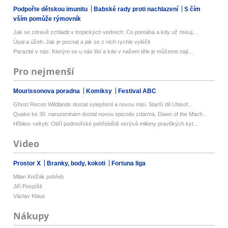
Podpořte dětskou imunitu
Babské rady proti nachlazení
S čím
vším pomůže rýmovník
Jak se zdravě zchladit v tropických vedrech: Co pomáhá a kdy už riskuj...
Úpal a úžeh: Jak je poznat a jak se z nich rychle vyléčit
Parazité v nás: Kterým se u nás líbí a kde v našem těle je můžeme nají...
Pro nejmenší
Mourissonova poradna
Komiksy
Festival ABC
Ghost Recon Wildlands dostal vylepšení a novou misi. Starší díl Ubisof...
Quake ke 30. narozeninám dostal novou epizodu zdarma. Dawn of the Mach...
Hřbitov velryb: Obří podmořské pohřebiště skrývá miliony pravěkých kyt...
Video
Prostor X
Branky, body, kokoti
Fortuna liga
Milan Knížák pohřeb
Jiří Pospíšil
Václav Klaus
Nákupy