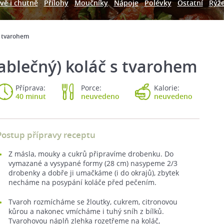
vě i chutně
Přílohy
Moučníky
Nápoje
Polévky
Ostatní
Rýž
s tvarohem
ablečný) koláč s tvarohem
Příprava:
Porce:
Kalorie:
40 minut
neuvedeno
neuvedeno
Postup přípravy receptu
Z másla, mouky a cukrů připravíme drobenku. Do
vymazané a vysypané formy (28 cm) nasypeme 2/3
drobenky a dobře ji umačkáme (i do okrajů), zbytek
necháme na posypání koláče před pečením.
Tvaroh rozmícháme se žloutky, cukrem, citronovou
kůrou a nakonec vmícháme i tuhý sníh z bílků.
Tvarohovou náplň zlehka rozetřeme na koláč,