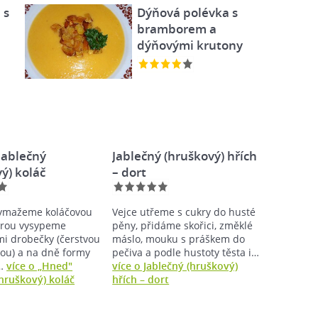
 s
Dýňová polévka s
bramborem a
dýňovými krutony
jablečný
Jablečný (hruškový) hřích
ý) koláč
– dort
ymažeme koláčovou
Vejce utřeme s cukry do husté
erou vysypeme
pěny, přidáme skořici, změklé
mi drobečky (čerstvou
máslo, mouku s práškem do
ou) a na dně formy
pečiva a podle hustoty těsta i…
…
více o „Hned"
více o Jablečný (hruškový)
(hruškový) koláč
hřích – dort