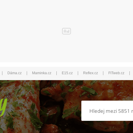
|
|
|
|
|
|
Dáma.cz
Maminka.cz
E15.cz
Reflex.cz
FITweb.cz