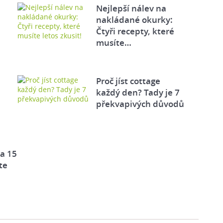
Nejlepší nálev na
nakládané okurky:
Čtyři recepty, které
musíte…
Proč jíst cottage
každý den? Tady je 7
překvapivých důvodů
za 15
te