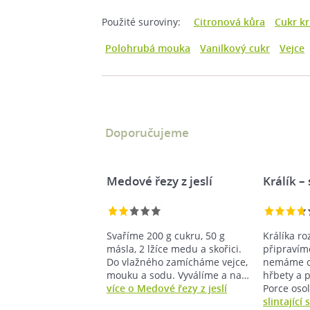
Použité suroviny:
Citronová kůra
Cukr kr
Polohrubá mouka
Vanilkový cukr
Vejce
Doporučujeme
Medové řezy z jeslí
Králík – 
Svaříme 200 g cukru, 50 g
Králíka r
másla, 2 lžíce medu a skořici.
připravím
Do vlažného zamícháme vejce,
nemáme c
mouku a sodu. Vyválíme a na…
hřbety a 
více o Medové řezy z jeslí
Porce oso
slintající