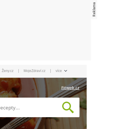
|
|
Ženy.cz
MojeZdraví.cz
více
Fitweb.cz