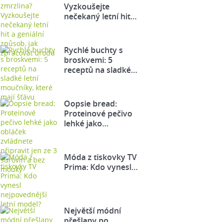
Vyzkoušejte
nečekaný letní hit…
Rychlé buchty s
broskvemi: 5
receptů na sladké…
Oopsie bread:
Proteinové pečivo
lehké jako…
Móda z tiskovky TV
Prima: Kdo vynesl…
Největší módní
přešlapy po