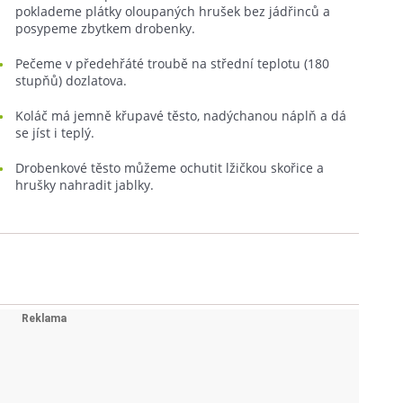
poklademe plátky oloupaných hrušek bez jádřinců a
posypeme zbytkem drobenky.
Pečeme v předehřáté troubě na střední teplotu (180
stupňů) dozlatova.
Koláč má jemně křupavé těsto, nadýchanou náplň a dá
se jíst i teplý.
Drobenkové těsto můžeme ochutit lžičkou skořice a
hrušky nahradit jablky.