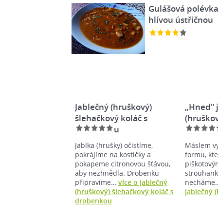
Gulášová polévka
hlívou ústřičnou
Jablečný (hruškový)
„Hned" 
šlehačkový koláč s
(hruškov
drobenkou
Jablka (hrušky) očistíme,
Máslem v
pokrájíme na kostičky a
formu, kt
pokapeme citronovou šťávou,
piškotový
aby nezhnědla. Drobenku
strouhank
připravíme…
více o Jablečný
necháme
(hruškový) šlehačkový koláč s
jablečný 
drobenkou