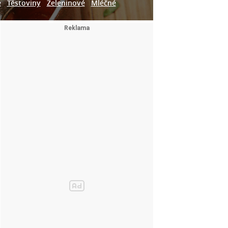
e
Těstoviny
Zeleninové
Mléčné