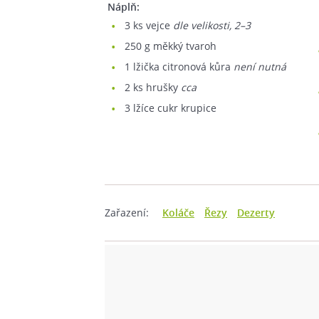
Náplň:
3
ks vejce
dle velikosti, 2–3
250
g měkký tvaroh
1
lžička citronová kůra
není nutná
2
ks hrušky
cca
3
lžíce cukr krupice
Zařazení:
Koláče
Řezy
Dezerty