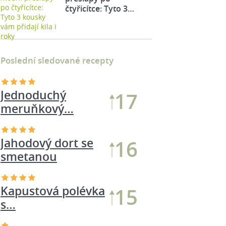
čtyřicítce: Tyto 3…
Poslední sledované recepty
Jednoduchý
17
meruňkový…
Jahodový dort se
17
smetanou
Kapustová polévka
16
s…