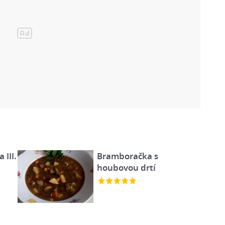
 III.
Bramboračka s
houbovou drtí