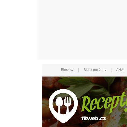
|
|
Blesk.cz
Blesk pro ženy
AHA!