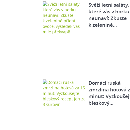
Svěží letní saláty,
které vás v horku
neunaví: Zkuste
k zelenině…
Domácí ruská
zmrzlina hotová 
minut: Vyzkoušej
bleskový…