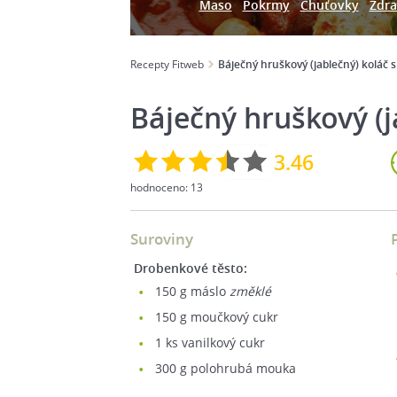
Maso
Pokrmy
Chuťovky
Zdra
Recepty Fitweb
Báječný hruškový (jablečný) koláč 
Báječný hruškový (j
3.46
hodnoceno:
13
Suroviny
Drobenkové těsto:
150
g máslo
změklé
150
g moučkový cukr
1
ks vanilkový cukr
300
g polohrubá mouka