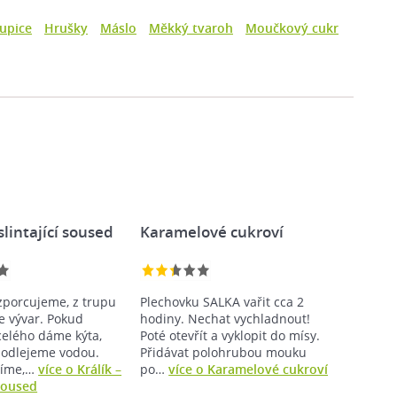
upice
Hrušky
Máslo
Měkký tvaroh
Moučkový cukr
slintající soused
Karamelové cukroví
ozporcujeme, z trupu
Plechovku SALKA vařit cca 2
e vývar. Pokud
hodiny. Nechat vychladnout!
elého dáme kýta,
Poté otevřít a vyklopit do mísy.
podlejeme vodou.
Přidávat polohrubou mouku
líme,…
více o Králík –
po…
více o Karamelové cukroví
 soused