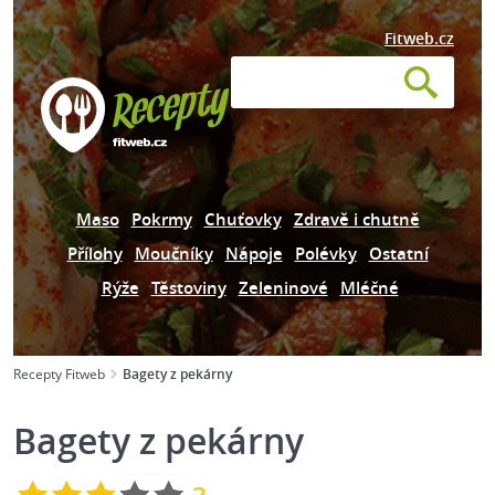
Fitweb.cz
Maso
Pokrmy
Chuťovky
Zdravě i chutně
Přílohy
Moučníky
Nápoje
Polévky
Ostatní
Rýže
Těstoviny
Zeleninové
Mléčné
Recepty Fitweb
Bagety z pekárny
Bagety z pekárny