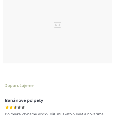
Doporučujeme
Banánové polpety
Do mléka vsypeme vločky, sůl, muškátový květ a povaříme.