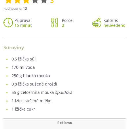
3
hodnoceno:
12
Příprava:
Porce:
Kalorie:
15 minut
2
neuvedeno
Suroviny
0,5
lžička sůl
170
ml voda
250
g hladká mouka
0,8
lžička sušené droždí
55
g celozrnná mouka
špaldová
1
lžíce sušené mléko
1
lžička cukr