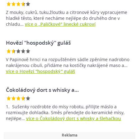
Z mouky, cukrů, tuku,žloutku a citronové kůry vypracujeme
hladké těsto, které necháme nejlépe do druhého dne v
chladu…
více o „Paličkové" linecké cukroví
Hovězí "hospodský" guláš
V Papinově hrnci na rozpuštěném sádle zpěníme nadrobno
nakrájenou cibuli, přidáme na kostičky nakrájené maso a…
více o Hovězí "hospodský" guláš
Čokoládový dort s whisky a…
1. Sušenky rozdrobte do mísy robotu, přilijte máslo a
rozmixujte dohladka. Směs přendejte do keramické mísy,
nejlépe…
více o Čokoládový dort s whisky a šlehačkou