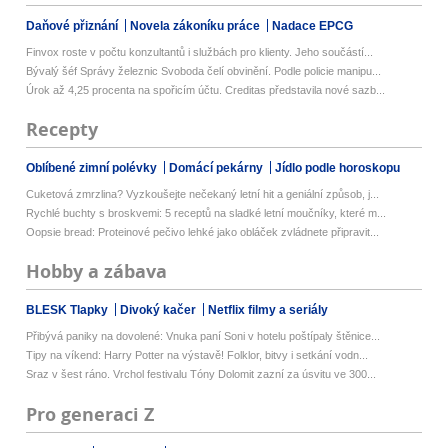
Daňové přiznání
Novela zákoníku práce
Nadace EPCG
Finvox roste v počtu konzultantů i službách pro klienty. Jeho součástí...
Bývalý šéf Správy železnic Svoboda čelí obvinění. Podle policie manipu...
Úrok až 4,25 procenta na spořicím účtu. Creditas představila nové sazb...
Recepty
Oblíbené zimní polévky
Domácí pekárny
Jídlo podle horoskopu
Cuketová zmrzlina? Vyzkoušejte nečekaný letní hit a geniální způsob, j...
Rychlé buchty s broskvemi: 5 receptů na sladké letní moučníky, které m...
Oopsie bread: Proteinové pečivo lehké jako obláček zvládnete připravit...
Hobby a zábava
BLESK Tlapky
Divoký kačer
Netflix filmy a seriály
Přibývá paniky na dovolené: Vnuka paní Soni v hotelu poštípaly štěnice...
Tipy na víkend: Harry Potter na výstavě! Folklor, bitvy i setkání vodn...
Sraz v šest ráno. Vrchol festivalu Tóny Dolomit zazní za úsvitu ve 300...
Pro generaci Z