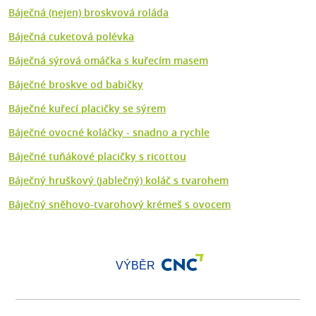
Báječná (nejen) broskvová roláda
Báječná cuketová polévka
Báječná sýrová omáčka s kuřecím masem
Báječné broskve od babičky
Báječné kuřecí placičky se sýrem
Báječné ovocné koláčky - snadno a rychle
Báječné tuňákové placičky s ricottou
Báječný hruškový (jablečný) koláč s tvarohem
Báječný sněhovo-tvarohový krémeš s ovocem
VÝBĚR