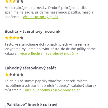
Maso nakrájíme na kostky. Drobně pokrájenou cibuli
zpěníme na sádle, přidáme nasekanou pažitku, maso a
opečeme…
více o Hornický guláš
Buchta – tvarohový moučník
Těsto: vše smícháme dohromady, plech vymažeme a
vysypeme, vylijeme polovinu těsta, do druhé půlky dáme
kakao a…
více o Buchta – tvarohový moučník
Lahodný těstovinový salát
Zeleninu očístíme: papriky zbavíme jadérek, rajčata
rozpůlíme a odstraníme z nich "bubáky", salátový okurek
můžeme a…
více o Lahodný těstovinový salát
„Paličkové" linecké cukroví