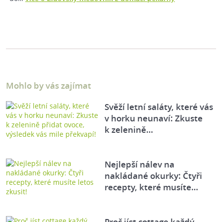
Mohlo by vás zajímat
Svěží letní saláty, které vás
v horku neunaví: Zkuste
k zelenině…
Nejlepší nálev na
nakládané okurky: Čtyři
recepty, které musíte…
Proč jíst cottage každý