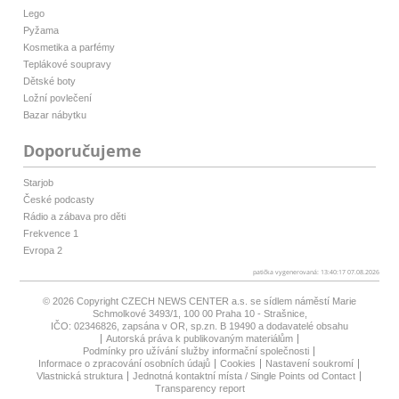
Lego
Pyžama
Kosmetika a parfémy
Teplákové soupravy
Dětské boty
Ložní povlečení
Bazar nábytku
Doporučujeme
Starjob
České podcasty
Rádio a zábava pro děti
Frekvence 1
Evropa 2
patička vygenerovaná: 13:40:17 07.08.2026
© 2026 Copyright
CZECH NEWS CENTER a.s.
se sídlem náměstí Marie
Schmolkové 3493/1, 100 00 Praha 10 - Strašnice,
IČO: 02346826, zapsána v OR, sp.zn. B 19490 a dodavatelé obsahu
Autorská práva k publikovaným materiálům
Podmínky pro užívání služby informační společnosti
Informace o zpracování osobních údajů
Cookies
Nastavení soukromí
Vlastnická struktura
Jednotná kontaktní místa / Single Points od Contact
Transparency report