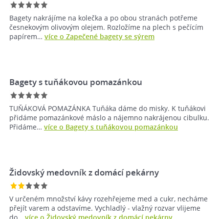
Bagety nakrájíme na kolečka a po obou stranách potřeme
česnekovým olivovým olejem. Rozložíme na plech s pečícím
papírem…
více o Zapečené bagety se sýrem
Bagety s tuňákovou pomazánkou
TUŇÁKOVÁ POMAZÁNKA Tuňáka dáme do misky. K tuňákovi
přidáme pomazánkové máslo a nájemno nakrájenou cibulku.
Přidáme…
více o Bagety s tuňákovou pomazánkou
Židovský medovník z domácí pekárny
V určeném množství kávy rozehřejeme med a cukr, necháme
přejít varem a odstavíme. Vychladlý - vlažný rozvar vlijeme
do…
více o Židovský medovník z domácí pekárny