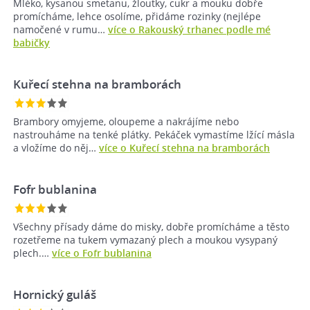
Mléko, kysanou smetanu, žloutky, cukr a mouku dobře
promícháme, lehce osolíme, přidáme rozinky (nejlépe
namočené v rumu…
více o Rakouský trhanec podle mé
babičky
Kuřecí stehna na bramborách
Brambory omyjeme, oloupeme a nakrájíme nebo
nastrouháme na tenké plátky. Pekáček vymastíme lžící másla
a vložíme do něj…
více o Kuřecí stehna na bramborách
Fofr bublanina
Všechny přísady dáme do misky, dobře promícháme a těsto
rozetřeme na tukem vymazaný plech a moukou vysypaný
plech.…
více o Fofr bublanina
Hornický guláš