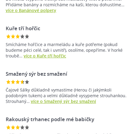
Přidáme banány a rozmícháme na kaši, kterou dohustíme…
více o Banánové polpety
Kuře tří hořčic
Smícháme hořčice a marmeládu a kuře potřeme (pokud
budeme péci celé, tak i uvnitř), osolíme, opepříme. V horké
troubě…
více o Kuře tří hořčic
Smažený sýr bez smažení
Čajové šálky důkladně vymastíme (Herou či jakýmkoli
podobným tukem) a velmi důkladně vysypeme strouhankou.
Strouhaný…
více o Smažený sýr bez smažení
Rakouský trhanec podle mé babičky