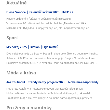
Aktuálně
Blesk Vánoce
Kalendář svátků 2025
INFO.cz
Hnus v oblíbeném řetězci: V pečivu skotačil hlodavec!
V trezoru měl 80 milionů, teď ho policie obvinila. „Nemám slov,“ říká ...
Milan Knížák: Byl jednou z nejvýraznějších, ale i nejkontroverznějších...
Sport
MS hokej 2025
Biatlon
Liga mistrů
Dva velké odchody ze Sparty! Haraslín chce do Arábie, co podmínky Kuch...
Jablonec 2.0: Přechod na nové schéma funguje. Dvojice Srbů klíčem k mo...
Fotbalové přestupy ONLINE: hvězdný Rodri na odchodu ze City. Do Realu ...
Móda a krása
Jak zhubnout
Trendy nehty pro jaro 2025
Nové make-up trendy
Retro foto Kateřiny a Petera Pechových: „Smraďoši“ před 16 lety
Muže naštvalo, že na záchodech na Smíchově došlo mýdlo, tak rozbil zrc...
Třeštíková (44) o otci své dcery: Z pouhého dárce spermatu je pravý tá...
Pro ženy a maminky