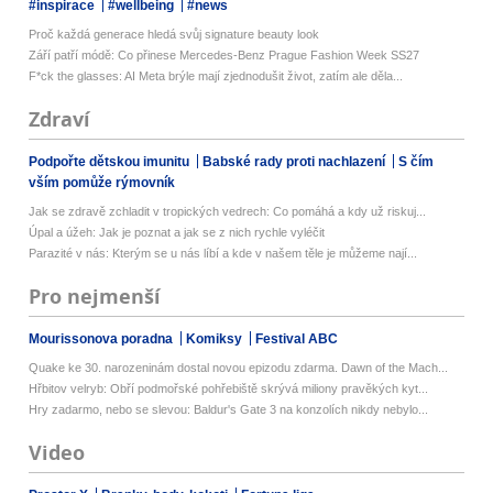
#inspirace
#wellbeing
#news
Proč každá generace hledá svůj signature beauty look
Září patří módě: Co přinese Mercedes-Benz Prague Fashion Week SS27
F*ck the glasses: AI Meta brýle mají zjednodušit život, zatím ale děla...
Zdraví
Podpořte dětskou imunitu
Babské rady proti nachlazení
S čím
vším pomůže rýmovník
Jak se zdravě zchladit v tropických vedrech: Co pomáhá a kdy už riskuj...
Úpal a úžeh: Jak je poznat a jak se z nich rychle vyléčit
Parazité v nás: Kterým se u nás líbí a kde v našem těle je můžeme nají...
Pro nejmenší
Mourissonova poradna
Komiksy
Festival ABC
Quake ke 30. narozeninám dostal novou epizodu zdarma. Dawn of the Mach...
Hřbitov velryb: Obří podmořské pohřebiště skrývá miliony pravěkých kyt...
Hry zadarmo, nebo se slevou: Baldur's Gate 3 na konzolích nikdy nebylo...
Video