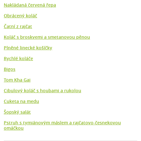
Nakládaná červená řepa
Obrácený koláč
Čatní z rajčat
Koláč s broskvemi a smetanovou pěnou
Plněné linecké košíčky
Rychlé koláče
Bigos
Tom Kha Gai
Cibulový koláč s houbami a rukolou
Cuketa na medu
Šopský salát
Pstruh s tymiánovým máslem a rajčatovo-česnekovou
omáčkou