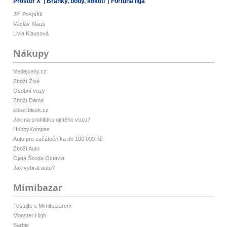
Prostor X
Branky, body, kokoti
Fortuna liga
Jiří Pospíšil
Václav Klaus
Livia Klausová
Nákupy
hledejceny.cz
Zboží Živě
Osobní vozy
Zboží Dáma
zbozi.blesk.cz
Jak na prohlídku ojetého vozu?
HobbyKompas
Auto pro začátečníka do 100 000 Kč
Zboží Auto
Ojetá Škoda Octavia
Jak vybrat auto?
Mimibazar
Testujte s Mimibazarem
Monster High
Barbie