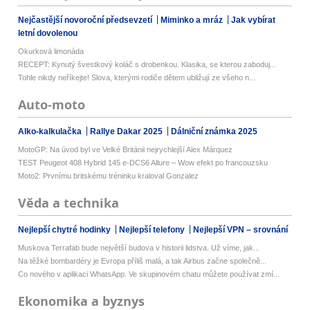
Nejčastější novoroční předsevzetí
Miminko a mráz
Jak vybírat
letní dovolenou
Okurková limonáda
RECEPT: Kynutý švestkový koláč s drobenkou. Klasika, se kterou zaboduj...
Tohle nikdy neříkejte! Slova, kterými rodiče dětem ubližují ze všeho n...
Auto-moto
Alko-kalkulačka
Rallye Dakar 2025
Dálniční známka 2025
MotoGP: Na úvod byl ve Velké Británii nejrychlejší Alex Márquez
TEST Peugeot 408 Hybrid 145 e-DCS6 Allure – Wow efekt po francouzsku
Moto2: Prvnímu britskému tréninku kraloval Gonzalez
Věda a technika
Nejlepší chytré hodinky
Nejlepší telefony
Nejlepší VPN – srovnání
Muskova Terrafab bude největší budova v historii lidstva. Už víme, jak...
Na těžké bombardéry je Evropa příliš malá, a tak Airbus začne společně...
Co nového v aplikaci WhatsApp. Ve skupinovém chatu můžete používat zmí...
Ekonomika a byznys