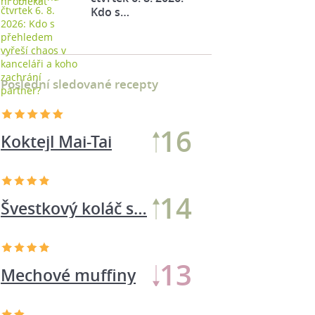
Kdo s…
Poslední sledované recepty
15
Koktejl Mai-Tai
15
Švestkový koláč s…
15
Mechové muffiny