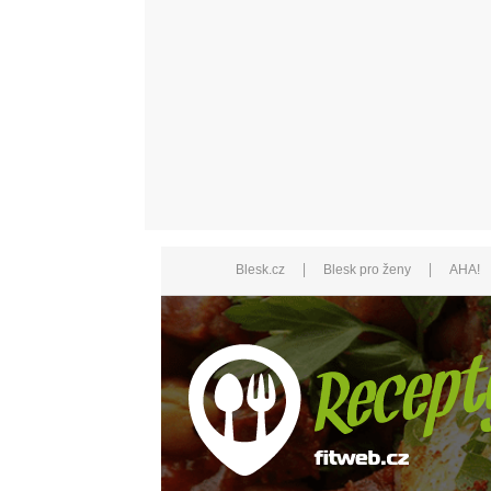
|
|
Blesk.cz
Blesk pro ženy
AHA!