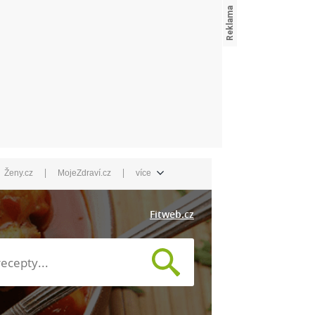
|
|
Ženy.cz
MojeZdraví.cz
více
Fitweb.cz