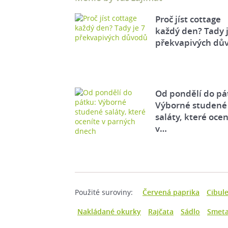
Proč jíst cottage
každý den? Tady j
překvapivých dů
Od pondělí do pá
Výborné studené
saláty, které ocen
v…
Použité suroviny:
Červená paprika
Cibul
Nakládané okurky
Rajčata
Sádlo
Smet