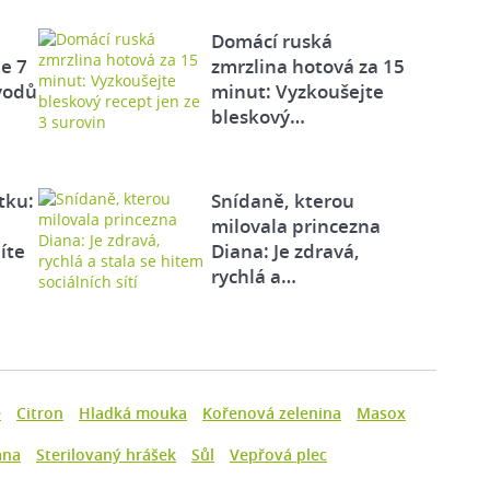
Domácí ruská
e 7
zmrzlina hotová za 15
vodů
minut: Vyzkoušejte
bleskový…
tku:
Snídaně, kterou
milovala princezna
íte
Diana: Je zdravá,
rychlá a…
e
Citron
Hladká mouka
Kořenová zelenina
Masox
ana
Sterilovaný hrášek
Sůl
Vepřová plec