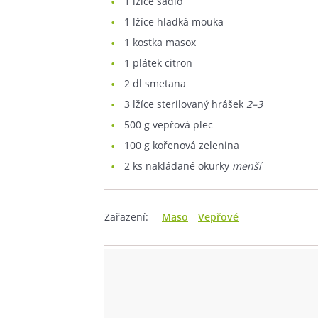
1
lžíce sádlo
1
lžíce hladká mouka
1
kostka masox
1
plátek citron
2
dl smetana
3
lžíce sterilovaný hrášek
2–3
500
g vepřová plec
100
g kořenová zelenina
2
ks nakládané okurky
menší
Zařazení:
Maso
Vepřové