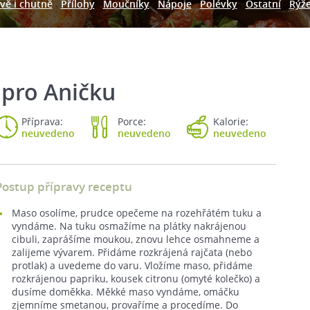
vě i chutně
Přílohy
Moučníky
Nápoje
Polévky
Ostatní
Rýž
 pro Aničku
Příprava:
Porce:
Kalorie:
neuvedeno
neuvedeno
neuvedeno
Postup přípravy receptu
Maso osolíme, prudce opečeme na rozehřátém tuku a
vyndáme. Na tuku osmažíme na plátky nakrájenou
cibuli, zaprášíme moukou, znovu lehce osmahneme a
zalijeme vývarem. Přidáme rozkrájená rajčata (nebo
protlak) a uvedeme do varu. Vložíme maso, přidáme
rozkrájenou papriku, kousek citronu (omyté kolečko) a
dusíme doměkka. Měkké maso vyndáme, omáčku
zjemníme smetanou, provaříme a procedíme. Do