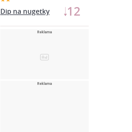
13
Dip na nugetky