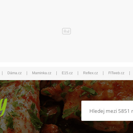
|
|
|
|
|
|
Dáma.cz
Maminka.cz
E15.cz
Reflex.cz
FITweb.cz