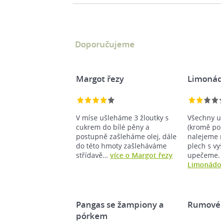
Doporučujeme
Margot řezy
Limonád
V míse ušleháme 3 žloutky s
Všechny u
cukrem do bílé pěny a
(kromě po
postupně zašleháme olej, dále
nalejeme 
do této hmoty zašleháváme
plech s v
střídavě…
více o Margot řezy
upečeme.
Limonádo
Pangas se žampiony a
Rumové 
pórkem