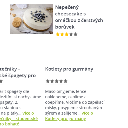
Nepečený
cheesecake s
omáčkou z čerstvých
borůvek
tečníky –
Kotlety pro gurmány
ské špagety pro
ařit špagety dle
Maso omyjeme, lehce
ezitím si nachystáme
naklepeme, osolíme a
pagety. 2.
opepříme. Vložíme do zapékací
u slaninu s
misky, posypeme strouhaným
 na plátky…
více o
sýrem a zalijeme…
více o
ečníky – studentské
Kotlety pro gurmány
ro bohaté