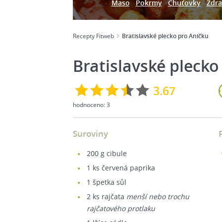
Maso
Pokrmy
Chuťovky
Zdra
Recepty Fitweb
Bratislavské plecko pro Aničku
Bratislavské plecko
3.67
hodnoceno:
3
Suroviny
200
g cibule
1
ks červená paprika
1
špetka sůl
2
ks rajčata
menší nebo trochu
rajčatového protlaku