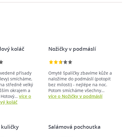
ový koláč
Nožičky v podmáslí
vedené přísady
Omyté špalíčky zbavíme kůže a
levy) smícháme,
naložíme do podmáslí (potopit
na středně velký
bez milosti) - nejlépe na noc.
yšším okrajem a
Potom smícháme všechny…
 Hotový…
více o
více o Nožičky v podmáslí
vý koláč
kuličky
Salámová pochoutka