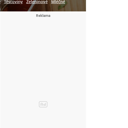
e
Těstoviny
Zeleninové
Mléčné