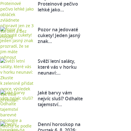
Proteinové pečivo
lehké jako…
Pozor na jedovaté
cukety! Jeden jasný
znak…
Svěží letní saláty,
které vás v horku
neunaví:…
Jaké barvy vám
nejvíc sluší? Odhalte
tajemství…
Denní horoskop na
čtvrtek 6. 8. 2026: