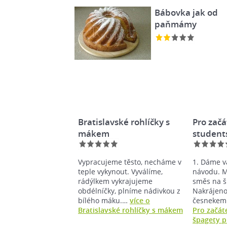
Bábovka jak od
paňmámy
Bratislavské rohlíčky s
Pro začá
mákem
student
bohaté
Vypracujeme těsto, necháme v
1. Dáme v
teple vykynout. Vyválíme,
návodu. M
rádýlkem vykrajujeme
směs na š
obdélníčky, plníme nádivkou z
Nakrájeno
bílého máku.…
více o
česnekem
Bratislavské rohlíčky s mákem
Pro začát
špagety p