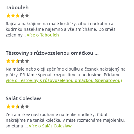
Tabouleh
Rajčata nakrájíme na malé kostičky, cibuli nadrobno a
kudrnku nasekáme najemno a vše smícháme. Do směsi
zeleniny…
více o Tabouleh
Těstoviny s růžovozelenou omáčkou …
Na másle nebo oleji zpěníme cibulku a česnek nakrájený na
plátky. Přidáme špěnát, rozpustíme a podusíme. Přidáme…
více o Těstoviny s růžovozelenou omáčkou (špenátovou)
Salát Coleslaw
Zelí a mrkev nastrouháme na tenké nudličky. Cibuli
nakrájíme na tenká kolečka. V míse rozmícháme majolenku,
smetanu …
více o Salát Coleslaw