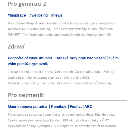
Pro generaci Z
#inspirace
#wellbeing
#news
Pop Culture Wrap: Ariana Grande promluvila o svém ústupu z veřejného ž...
Alt news: MGK v tom zas lítá, Jared Leto byl obviněný ze sexuálního ob...
RECEPT: Perfektní letní kombinace, které tě zchladí, i kdybys nechtěl*...
Zdraví
Podpořte dětskou imunitu
Babské rady proti nachlazení
S čím
vším pomůže rýmovník
Jak se zdravě zchladit v tropických vedrech: Co pomáhá a kdy už riskuj...
Úpal a úžeh: Jak je poznat a jak se z nich rychle vyléčit
Parazité v nás: Kterým se u nás líbí a kde v našem těle je můžeme nají...
Pro nejmenší
Mourissonova poradna
Komiksy
Festival ABC
Mourrisonova poradna: Jsem líná a nic se mi nechce dělat: Kdy jde o ún...
Česká společnost ornitologická slaví 100 let: Jak chrání ptáky v ČR?
Vyzkoušejte český kyberpunk. V Netspectre se stanete elitním hackerem ...