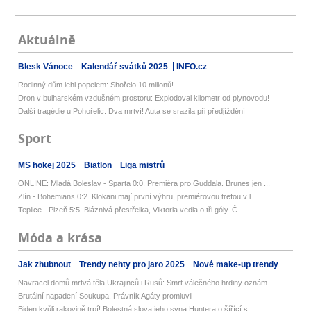
Aktuálně
Blesk Vánoce
Kalendář svátků 2025
INFO.cz
Rodinný dům lehl popelem: Shořelo 10 milionů!
Dron v bulharském vzdušném prostoru: Explodoval kilometr od plynovodu!
Další tragédie u Pohořelic: Dva mrtví! Auta se srazila při předjíždění
Sport
MS hokej 2025
Biatlon
Liga mistrů
ONLINE: Mladá Boleslav - Sparta 0:0. Premiéra pro Guddala. Brunes jen ...
Zlín - Bohemians 0:2. Klokani mají první výhru, premiérovou trefou v l...
Teplice - Plzeň 5:5. Bláznivá přestřelka, Viktoria vedla o tři góly. Č...
Móda a krása
Jak zhubnout
Trendy nehty pro jaro 2025
Nové make-up trendy
Navracel domů mrtvá těla Ukrajinců i Rusů: Smrt válečného hrdiny oznám...
Brutální napadení Soukupa. Právník Agáty promluvil
Biden kvůli rakovině trpí! Bolestná slova jeho syna Huntera o šířící s...