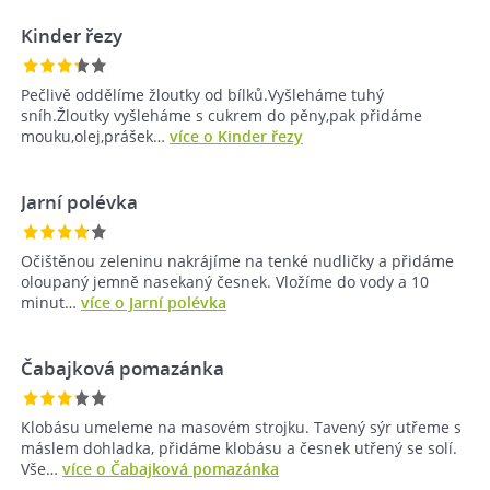
Kinder řezy
Pečlivě oddělíme žloutky od bílků.Vyšleháme tuhý
sníh.Žloutky vyšleháme s cukrem do pěny,pak přidáme
mouku,olej,prášek…
více o Kinder řezy
Jarní polévka
Očištěnou zeleninu nakrájíme na tenké nudličky a přidáme
oloupaný jemně nasekaný česnek. Vložíme do vody a 10
minut…
více o Jarní polévka
Čabajková pomazánka
Klobásu umeleme na masovém strojku. Tavený sýr utřeme s
máslem dohladka, přidáme klobásu a česnek utřený se solí.
Vše…
více o Čabajková pomazánka