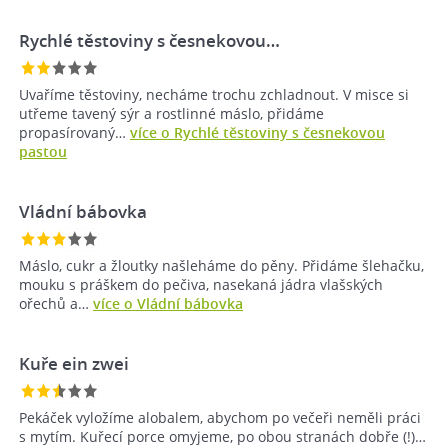
Rychlé těstoviny s česnekovou…
Uvaříme těstoviny, necháme trochu zchladnout. V misce si
utřeme tavený sýr a rostlinné máslo, přidáme
propasírovaný…
více o Rychlé těstoviny s česnekovou
pastou
Vládní bábovka
Máslo, cukr a žloutky našleháme do pěny. Přidáme šlehačku,
mouku s práškem do pečiva, nasekaná jádra vlašských
ořechů a…
více o Vládní bábovka
Kuře ein zwei
Pekáček vyložíme alobalem, abychom po večeři neměli práci
s mytím. Kuřecí porce omyjeme, po obou stranách dobře (!)…