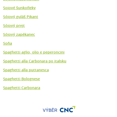
Sojové šunkofleky
Sójový guláš Pikant
Sójový prejt
Sójový zapékanec
Soňa
Spaghetti aglio, olio e peperoncini
Spaghetti alla Carbonara po italsku
Spaghetti alla puttanesca
Spaghetti Bolognese
Spaghetti Carbonara
VÝBĚR