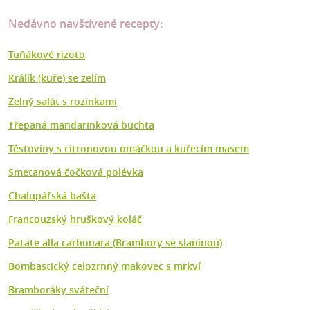
Nedávno navštívené recepty:
Tuňákové rizoto
Králík (kuře) se zelím
Zelný salát s rozinkami
Třepaná mandarinková buchta
Těstoviny s citronovou omáčkou a kuřecím masem
Smetanová čočková polévka
Chalupářská bašta
Francouzský hruškový koláč
Patate alla carbonara (Brambory se slaninou)
Bombastický celozrnný makovec s mrkví
Bramboráky sváteční