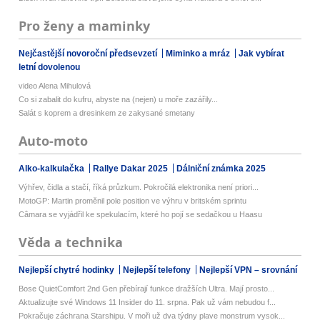
Pro ženy a maminky
Nejčastější novoroční předsevzetí
Miminko a mráz
Jak vybírat
letní dovolenou
video Alena Mihulová
Co si zabalit do kufru, abyste na (nejen) u moře zazářily...
Salát s koprem a dresinkem ze zakysané smetany
Auto-moto
Alko-kalkulačka
Rallye Dakar 2025
Dálniční známka 2025
Výhřev, čidla a stačí, říká průzkum. Pokročilá elektronika není priori...
MotoGP: Martin proměnil pole position ve výhru v britském sprintu
Câmara se vyjádřil ke spekulacím, které ho pojí se sedačkou u Haasu
Věda a technika
Nejlepší chytré hodinky
Nejlepší telefony
Nejlepší VPN – srovnání
Bose QuietComfort 2nd Gen přebírají funkce dražších Ultra. Mají prosto...
Aktualizujte své Windows 11 Insider do 11. srpna. Pak už vám nebudou f...
Pokračuje záchrana Starshipu. V moři už dva týdny plave monstrum vysok...