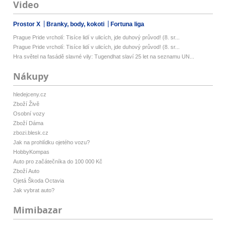
Video
Prostor X
Branky, body, kokoti
Fortuna liga
Prague Pride vrcholí: Tisíce lidí v ulicích, jde duhový průvod! (8. sr...
Prague Pride vrcholí: Tisíce lidí v ulicích, jde duhový průvod! (8. sr...
Hra světel na fasádě slavné vily: Tugendhat slaví 25 let na seznamu UN...
Nákupy
hledejceny.cz
Zboží Živě
Osobní vozy
Zboží Dáma
zbozi.blesk.cz
Jak na prohlídku ojetého vozu?
HobbyKompas
Auto pro začátečníka do 100 000 Kč
Zboží Auto
Ojetá Škoda Octavia
Jak vybrat auto?
Mimibazar