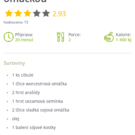
2.93
hodnoceno:
15
Příprava:
Porce:
Kalorie:
20 minut
2
1 400 kJ
Suroviny
1
ks cibule
1
lžíce worcestrová omáčka
2
hrst arašídy
1
hrst sezamová semínka
2
lžíce sladká sojová omáčka
olej
1
balení sójové kostky