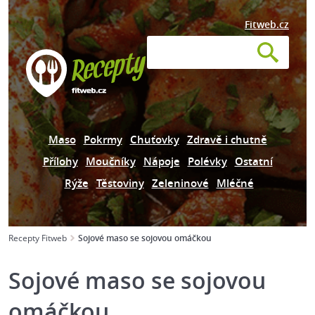
Fitweb.cz
Maso
Pokrmy
Chuťovky
Zdravě i chutně
Přílohy
Moučníky
Nápoje
Polévky
Ostatní
Rýže
Těstoviny
Zeleninové
Mléčné
Recepty Fitweb
Sojové maso se sojovou omáčkou
Sojové maso se sojovou
omáčkou