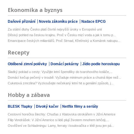
Ekonomika a byznys
Daňové přiznání
Novela zákoníku práce
Nadace EPCG
Za státní dluhy Česko platí čtvrté nejvyšší úroky v Evropské unii
Děsivý pohled na českou krajinu. Proč v Česku mizí voda a jak k tomu p...
Emancipace českých miliardářů. Proč Strnad, Křetínský a Komárek nakupu...
Recepty
Oblíbené zimní polévky
Domácí pekárny
Jídlo podle horoskopu
Sladký poklad u cesty: Využijte letní špendlíky do tvarohového koláče,...
Domácí kečup pečený v troubě: Vyžaduje minimum práce a chutná lépe než...
Cuketová zmrzlina? Vyzkoušejte nečekaný letní hit a geniální způsob, j...
Hobby a zábava
BLESK Tlapky
Divoký kačer
Netflix filmy a seriály
Cestovní horečka šlechty: Chuďas z Klatovska otrokářem v Jižní Americe
Filip Vondrášek: V Jižní Americe si lidé plují životem mnohem lehčeji,...
Osvěžení ve Schladmingu: Lamy, ferraty i koulovačka v létě jsou jen pá...