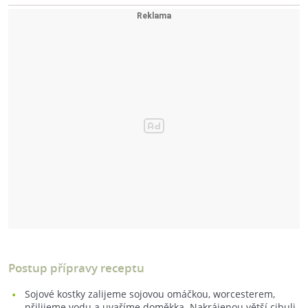
Postup přípravy receptu
Sojové kostky zalijeme sojovou omáčkou, worcesterem,
přilijeme vodu a uvaříme doměkka. Nakrájenou větší cibuli