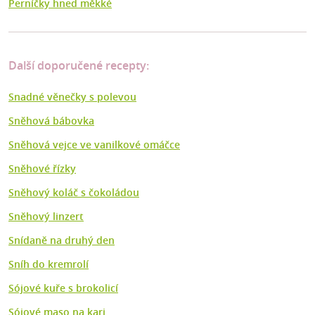
Perníčky hned měkké
Další doporučené recepty:
Snadné věnečky s polevou
Sněhová bábovka
Sněhová vejce ve vanilkové omáčce
Sněhové řízky
Sněhový koláč s čokoládou
Sněhový linzert
Snídaně na druhý den
Sníh do kremrolí
Sójové kuře s brokolicí
Sójové maso na kari