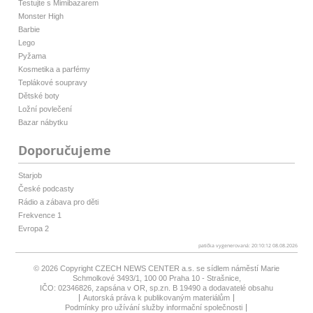
Testujte s Mimibazarem
Monster High
Barbie
Lego
Pyžama
Kosmetika a parfémy
Teplákové soupravy
Dětské boty
Ložní povlečení
Bazar nábytku
Doporučujeme
Starjob
České podcasty
Rádio a zábava pro děti
Frekvence 1
Evropa 2
patička vygenerovaná: 20:10:12 08.08.2026
© 2026 Copyright
CZECH NEWS CENTER a.s.
se sídlem náměstí Marie
Schmolkové 3493/1, 100 00 Praha 10 - Strašnice,
IČO: 02346826, zapsána v OR, sp.zn. B 19490 a dodavatelé obsahu
Autorská práva k publikovaným materiálům
Podmínky pro užívání služby informační společnosti