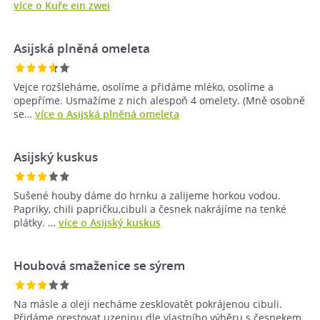
více o Kuře ein zwei
Asijská plněná omeleta
Vejce rozšleháme, osolíme a přidáme mléko, osolíme a
opepříme. Usmažíme z nich alespoň 4 omelety. (Mně osobně
se…
více o Asijská plněná omeleta
Asijský kuskus
Sušené houby dáme do hrnku a zalijeme horkou vodou.
Papriky, chili papričku,cibuli a česnek nakrájíme na tenké
plátky. …
více o Asijský kuskus
Houbová smaženice se sýrem
Na másle a oleji necháme zesklovatět pokrájenou cibuli.
Přidáme orestovat uzeninu dle vlastního výběru s česnekem,