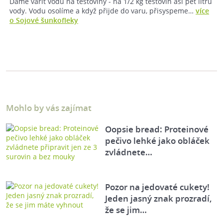
Dáme vařit vodu na těstoviny - na 1/2 kg těstovin asi pět litrů
vody. Vodu osolíme a když přijde do varu, přisyspeme…
více
o Sojové šunkofleky
Mohlo by vás zajímat
Oopsie bread: Proteinové
pečivo lehké jako obláček
zvládnete…
Pozor na jedovaté cukety!
Jeden jasný znak prozradí,
že se jim…