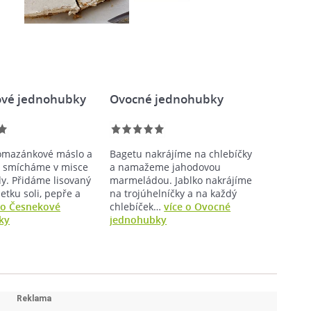
vé jednohubky
Ovocné jednohubky
omazánkové máslo a
Bagetu nakrájíme na chlebíčky
r smícháme v misce
a namažeme jahodovou
. Přidáme lisovaný
marmeládou. Jablko nakrájíme
etku soli, pepře a
na trojúhelníčky a na každý
 o Česnekové
chlebíček…
více o Ovocné
ky
jednohubky