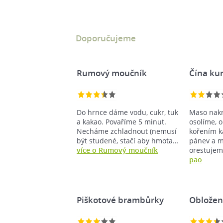
Doporučujeme
Rumový moučník
Čína ku
Do hrnce dáme vodu, cukr, tuk
Maso nakr
a kakao. Povaříme 5 minut.
osolíme, 
Necháme zchladnout (nemusí
kořením k
být studené, stačí aby hmota…
pánev a 
více o Rumový moučník
orestuje
pao
Piškotové brambůrky
Obložen