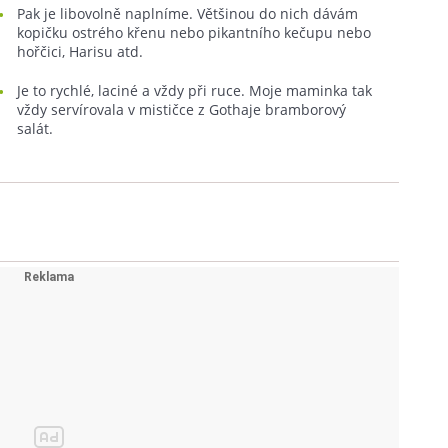
Pak je libovolně naplníme. Většinou do nich dávám
kopičku ostrého křenu nebo pikantního kečupu nebo
hořčici, Harisu atd.
Je to rychlé, laciné a vždy při ruce. Moje maminka tak
vždy servírovala v mističce z Gothaje bramborový
salát.