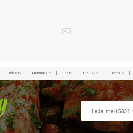
|
|
|
|
|
|
Dáma.cz
Maminka.cz
E15.cz
Reflex.cz
FITweb.cz