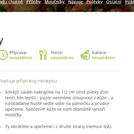
vě i chutně
Přílohy
Moučníky
Nápoje
Polévky
Ostatní
Rýž
y
Příprava:
Porce:
Kalorie:
neuvedeno
neuvedeno
neuvedeno
Postup přípravy receptu
Silnější salám nakrájíme na 1/2 cm silné plátky (čím
tenčí, tím lepší) – pozor nesmíme sloupnout z kůže – a
naskládáme hustě vedle sebe na pánvičku a prudce
opečeme. Spečením kůže se nám okamžitě vytvoří
mističky.
Ty obrátíme a opečeme i z druhé strany (nemusí být).