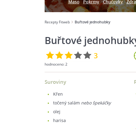
Maso
Pokrmy
Chuťovky
Zdra
Recepty Fitweb
Buřtové jednohubky
Buřtové jednohubk
3
hodnoceno:
2
Suroviny
křen
točený salám
nebo špekáčky
olej
harisa