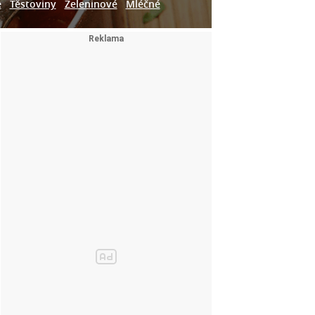
e
Těstoviny
Zeleninové
Mléčné