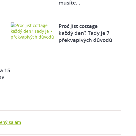
musíte…
Proč jíst cottage
každý den? Tady je 7
překvapivých důvodů
za 15
te
ený salám