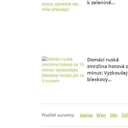
k zelenině…
Domácí ruská
zmrzlina hotová 
minut: Vyzkoušej
bleskový…
Použité suroviny:
Harisa
Křen
Olej
Toč