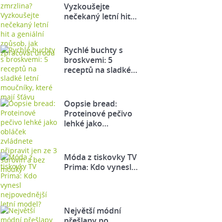
Vyzkoušejte
nečekaný letní hit…
Rychlé buchty s
broskvemi: 5
receptů na sladké…
Oopsie bread:
Proteinové pečivo
lehké jako…
Móda z tiskovky TV
Prima: Kdo vynesl…
Největší módní
přešlapy po