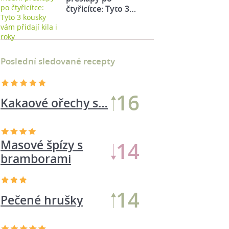
čtyřicítce: Tyto 3…
Poslední sledované recepty
16
Kakaové ořechy s…
Masové špízy s
14
bramborami
14
Pečené hrušky