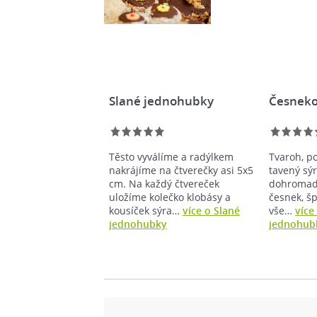
Slané jednohubky
Česneko
Těsto vyválíme a radýlkem
Tvaroh, p
nakrájíme na čtverečky asi 5x5
tavený sý
cm. Na každý čtvereček
dohromady
uložíme kolečko klobásy a
česnek, šp
kousíček sýra…
více o Slané
vše…
více
jednohubky
jednohub