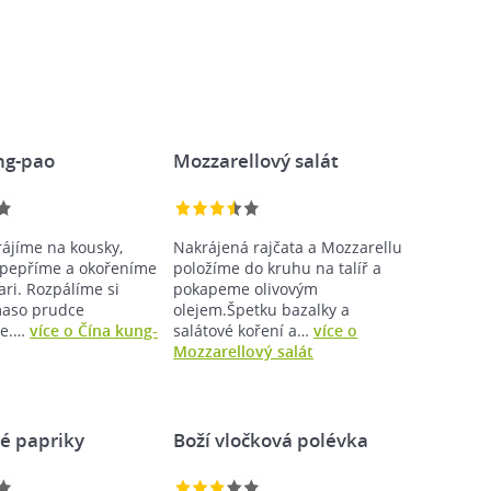
ng-pao
Mozzarellový salát
ájíme na kousky,
Nakrájená rajčata a Mozzarellu
opepříme a okořeníme
položíme do kruhu na talíř a
ari. Rozpálíme si
pokapeme olivovým
maso prudce
olejem.Špetku bazalky a
me.…
více o Čína kung-
salátové koření a…
více o
Mozzarellový salát
é papriky
Boží vločková polévka