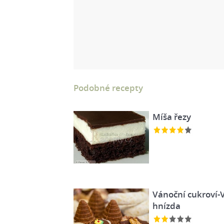
Podobné recepty
Míša řezy
Vánoční cukroví-
hnízda