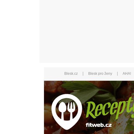
|
|
Blesk.cz
Blesk pro ženy
AHA!