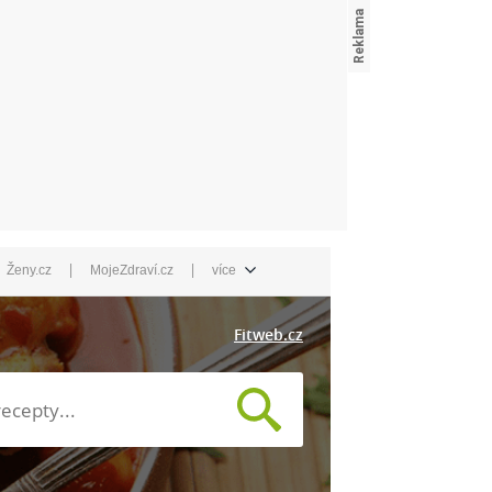
|
|
Ženy.cz
MojeZdraví.cz
více
Fitweb.cz