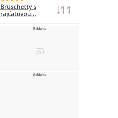
Bruschetty s
11
rajčatovou…