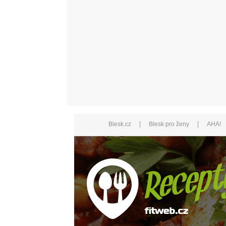
|
|
Blesk.cz
Blesk pro ženy
AHA!