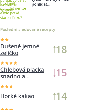
pohlídat…
Poslední sledované recepty
Dušené jemné
19
zelíčko
Chlebová placka
16
snadno a…
13
Horké kakao