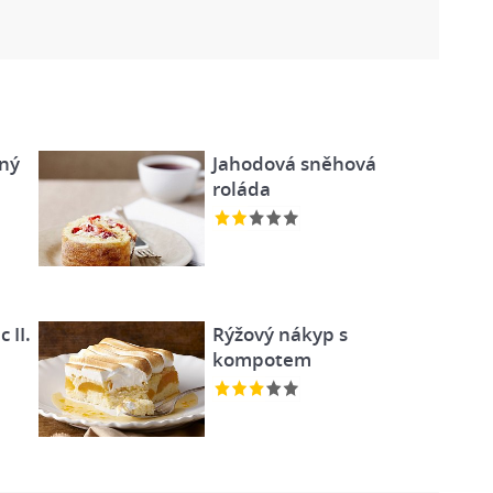
čný
Jahodová sněhová
roláda
 II.
Rýžový nákyp s
kompotem