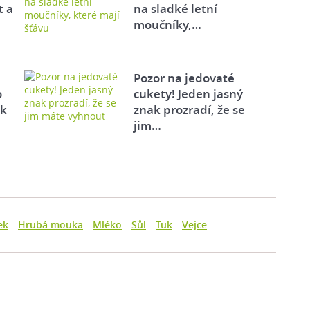
t a
na sladké letní
moučníky,…
Pozor na jedovaté
o
cukety! Jeden jasný
ek
znak prozradí, že se
jim…
ek
Hrubá mouka
Mléko
Sůl
Tuk
Vejce