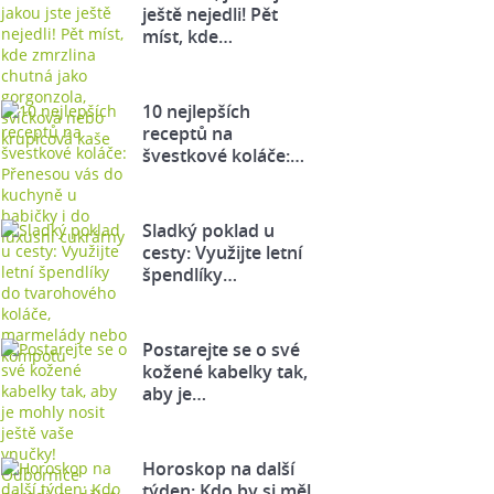
ještě nejedli! Pět
míst, kde…
10 nejlepších
receptů na
švestkové koláče:…
Sladký poklad u
cesty: Využijte letní
špendlíky…
Postarejte se o své
kožené kabelky tak,
aby je…
Horoskop na další
týden: Kdo by si měl