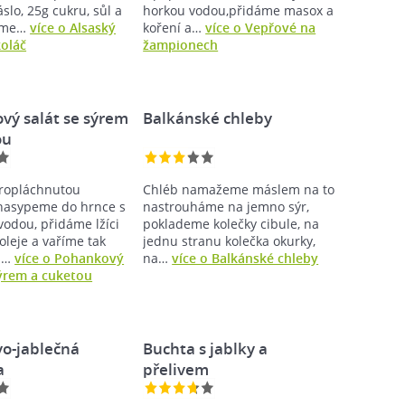
lo, 25g cukru, sůl a
horkou vodou,přidáme masox a
eme…
více o Alsaský
koření a…
více o Vepřové na
koláč
žampionech
vý salát se sýrem
Balkánské chleby
ou
ropláchnutou
Chléb namažeme máslem na to
nasypeme do hrnce s
nastrouháme na jemno sýr,
vodou, přidáme lžíci
poklademe kolečky cibule, na
oleje a vaříme tak
jednu stranu kolečka okurky,
až…
více o Pohankový
na…
více o Balkánské chleby
sýrem a cuketou
vo-jablečná
Buchta s jablky a
a
přelivem