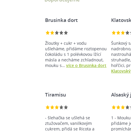
Brusinka dort
Klatovsk
Žloutky + cukr + vodu
Šunkový s
ušleháme, přidáme roztopenou
nadrobno,
čokoládu s 1 polévkovou lžící
nastrouh
másla a necháme zchladnout,
struhadle,
mouku s…
více o Brusinka dort
hořčici, 
Klatovský
Tiramisu
Alsaský 
- šlehačka se ušlehá se
1 - Mouku
ztužovačem, vanilkovým
přidáme j
cukrem, přidá se Ricota a
promíchá