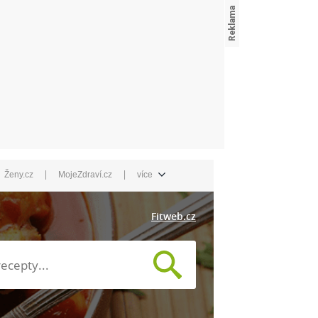
|
|
Ženy.cz
MojeZdraví.cz
více
Fitweb.cz