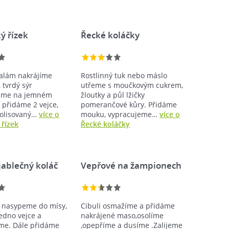
ý řízek
Řecké koláčky
alám nakrájíme
Rostlinný tuk nebo máslo
 tvrdý sýr
utřeme s moučkovým cukrem,
áme na jemném
žloutky a půl lžičky
 přidáme 2 vejce,
pomerančové kůry. Přidáme
prolisovaný…
více o
mouku, vypracujeme…
více o
 řízek
Řecké koláčky
jablečný koláč
Vepřové na žampionech
 nasypeme do mísy,
Cibuli osmažíme a přidáme
edno vejce a
nakrájené maso,osolíme
me. Dále přidáme
,opepříme a dusíme .Zalijeme