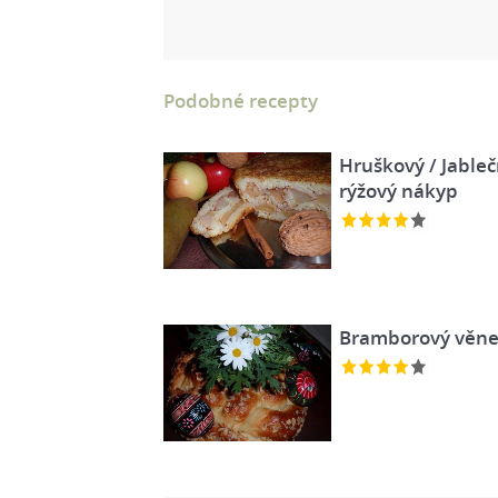
Podobné recepty
Hruškový / Jable
rýžový nákyp
Bramborový věnec