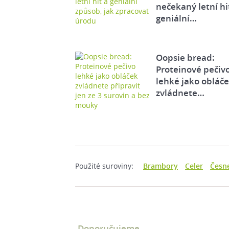
nečekaný letní hi
geniální…
Oopsie bread:
Proteinové pečiv
lehké jako obláč
zvládnete…
Použité suroviny:
Brambory
Celer
Česn
Doporučujeme