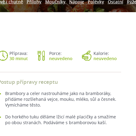
vě i chutně
Přílohy
Moučníky
Nápoje
Polévky
Ostatní
Rýž
Příprava:
Porce:
Kalorie:
30 minut
neuvedeno
neuvedeno
Postup přípravy receptu
Brambory a celer nastrouháme jako na bramboráky,
přidáme rozšlehaná vejce, mouku, mléko, sůl a česnek.
Vymícháme těsto.
Do horkého tuku děláme lžicí malé placičky a smažíme
po obou stranách. Podáváme s bramborovou kaší.