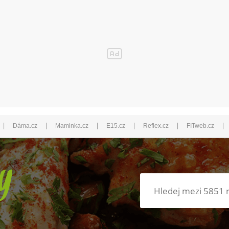
|
|
|
|
|
|
Dáma.cz
Maminka.cz
E15.cz
Reflex.cz
FITweb.cz