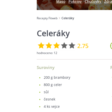
Maso
Pokrmy
Chuťovky
Zdra
Recepty Fitweb
Celeráky
Celeráky
2.75
hodnoceno:
12
Suroviny
200
g brambory
800
g celer
sůl
česnek
4
ks vejce