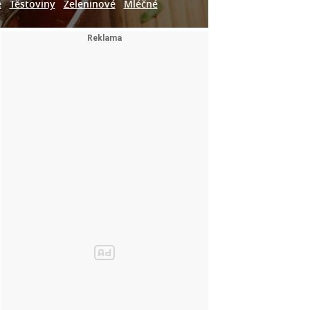
e
Těstoviny
Zeleninové
Mléčné