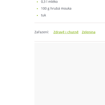
0,3
l mléko
100
g hrubá mouka
tuk
Zařazení:
Zdravě i chutně
Zelenina