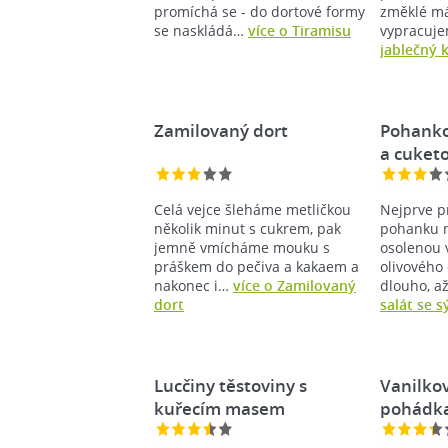
promíchá se - do dortové formy
změklé más
se naskládá…
více o Tiramisu
vypracuj
jablečný 
Zamilovaný dort
Pohanko
a cuket
Celá vejce šleháme metličkou
Nejprve p
několik minut s cukrem, pak
pohanku 
jemně vmícháme mouku s
osolenou 
práškem do pečiva a kakaem a
olivového 
nakonec i…
více o Zamilovaný
dlouho, 
dort
salát se 
Lucčiny těstoviny s
Vanilko
kuřecím masem
pohádk