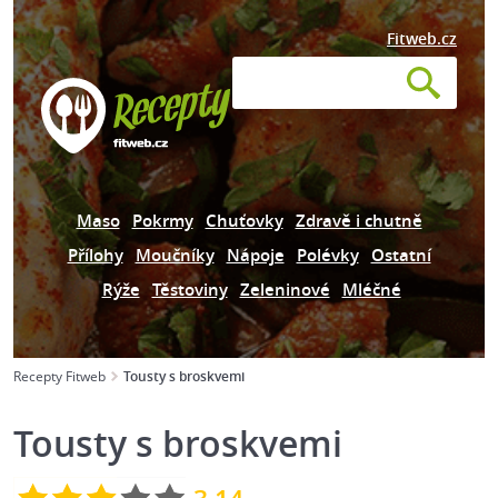
Fitweb.cz
Maso
Pokrmy
Chuťovky
Zdravě i chutně
Přílohy
Moučníky
Nápoje
Polévky
Ostatní
Rýže
Těstoviny
Zeleninové
Mléčné
Recepty Fitweb
Tousty s broskvemi
Tousty s broskvemi