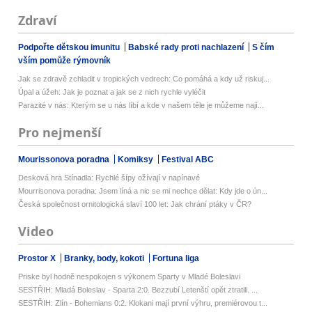
Zdraví
Podpořte dětskou imunitu
Babské rady proti nachlazení
S čím
vším pomůže rýmovník
Jak se zdravě zchladit v tropických vedrech: Co pomáhá a kdy už riskuj...
Úpal a úžeh: Jak je poznat a jak se z nich rychle vyléčit
Parazité v nás: Kterým se u nás líbí a kde v našem těle je můžeme nají...
Pro nejmenší
Mourissonova poradna
Komiksy
Festival ABC
Desková hra Stínadla: Rychlé šípy ožívají v napínavé
Mourrisonova poradna: Jsem líná a nic se mi nechce dělat: Kdy jde o ún...
Česká společnost ornitologická slaví 100 let: Jak chrání ptáky v ČR?
Video
Prostor X
Branky, body, kokoti
Fortuna liga
Priske byl hodně nespokojen s výkonem Sparty v Mladé Boleslavi
SESTŘIH: Mladá Boleslav - Sparta 2:0. Bezzubí Letenští opět ztratili. ...
SESTŘIH: Zlín - Bohemians 0:2. Klokani mají první výhru, premiérovou t...