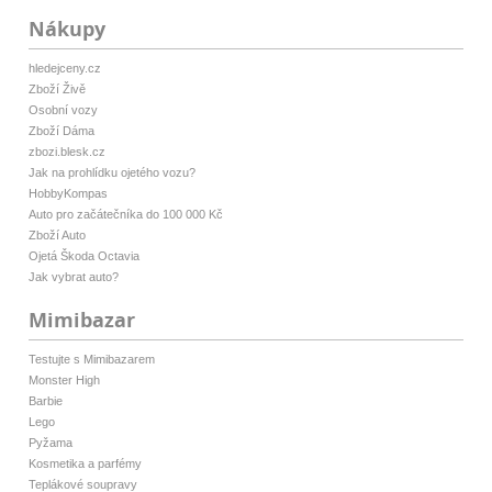
Nákupy
hledejceny.cz
Zboží Živě
Osobní vozy
Zboží Dáma
zbozi.blesk.cz
Jak na prohlídku ojetého vozu?
HobbyKompas
Auto pro začátečníka do 100 000 Kč
Zboží Auto
Ojetá Škoda Octavia
Jak vybrat auto?
Mimibazar
Testujte s Mimibazarem
Monster High
Barbie
Lego
Pyžama
Kosmetika a parfémy
Teplákové soupravy