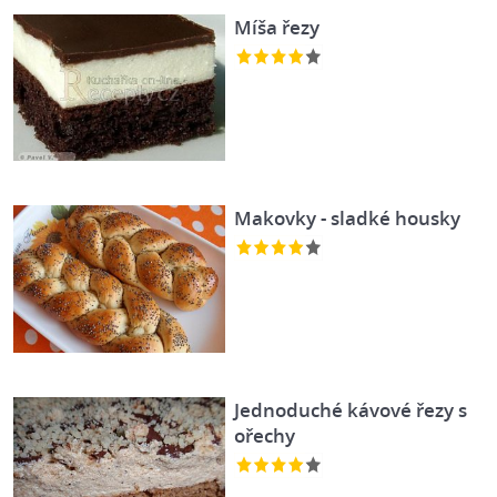
Míša řezy
Makovky - sladké housky
Jednoduché kávové řezy s
ořechy