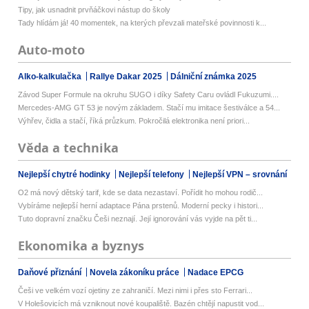
Tipy, jak usnadnit prvňáčkovi nástup do školy
Tady hlídám já! 40 momentek, na kterých převzali mateřské povinnosti k...
Auto-moto
Alko-kalkulačka
Rallye Dakar 2025
Dálniční známka 2025
Závod Super Formule na okruhu SUGO i díky Safety Caru ovládl Fukuzumi....
Mercedes-AMG GT 53 je novým základem. Stačí mu imitace šestiválce a 54...
Výhřev, čidla a stačí, říká průzkum. Pokročilá elektronika není priori...
Věda a technika
Nejlepší chytré hodinky
Nejlepší telefony
Nejlepší VPN – srovnání
O2 má nový dětský tarif, kde se data nezastaví. Pořídit ho mohou rodič...
Vybíráme nejlepší herní adaptace Pána prstenů. Moderní pecky i histori...
Tuto dopravní značku Češi neznají. Její ignorování vás vyjde na pět ti...
Ekonomika a byznys
Daňové přiznání
Novela zákoníku práce
Nadace EPCG
Češi ve velkém vozí ojetiny ze zahraničí. Mezi nimi i přes sto Ferrari...
V Holešovicích má vzniknout nové koupaliště. Bazén chtějí napustit vod...