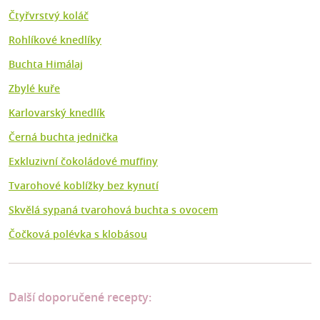
Čtyřvrstvý koláč
Rohlíkové knedlíky
Buchta Himálaj
Zbylé kuře
Karlovarský knedlík
Černá buchta jednička
Exkluzivní čokoládové muffiny
Tvarohové koblížky bez kynutí
Skvělá sypaná tvarohová buchta s ovocem
Čočková polévka s klobásou
Další doporučené recepty: