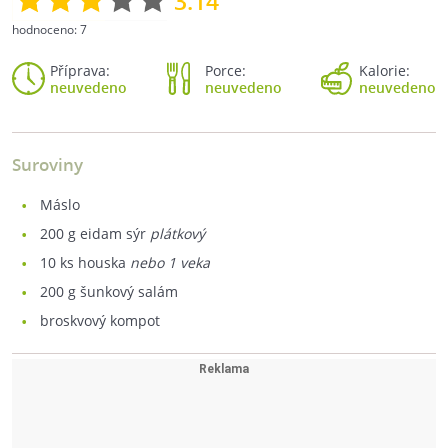
3.14
hodnoceno:
7
Příprava:
Porce:
Kalorie:
neuvedeno
neuvedeno
neuvedeno
Suroviny
máslo
200
g eidam sýr
plátkový
10
ks houska
nebo 1 veka
200
g šunkový salám
broskvový kompot