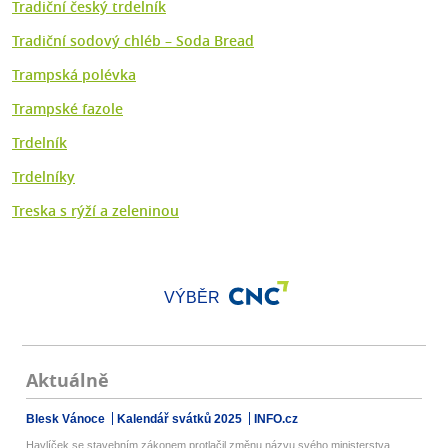
Tradiční český trdelník
Tradiční sodový chléb – Soda Bread
Trampská polévka
Trampské fazole
Trdelník
Trdelníky
Treska s rýží a zeleninou
VÝBĚR
Aktuálně
Blesk Vánoce
Kalendář svátků 2025
INFO.cz
Havlíček se stavebním zákonem protlačil změnu názvu svého ministerstva...