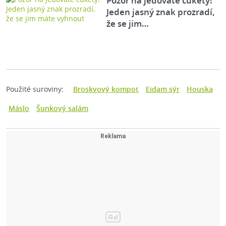
Pozor na jedovaté cukety!
Jeden jasný znak prozradí,
že se jim…
Použité suroviny:
Broskvový kompot
Eidam sýr
Houska
Máslo
Šunkový salám