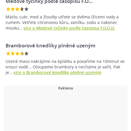
Medové tyčinky podle časopisu F.O…
Máslo, cukr, med a žloutky utřete se dvěma lžícemi vody a
rumem. Vetřete citronovou kůru, vanilku, sodu a nakonec
mouku…
více o Medové tyčinky podle časopisu F.O.O.D.
Bramborové knedlíky plněné uzeným
Uzené maso nakrájíme na 6plátku a povaříme na 10minut ve
vroucí vodě... Oloupeme brambory a necháme je vařit. Pak
je…
více o Bramborové knedlíky plněné uzeným