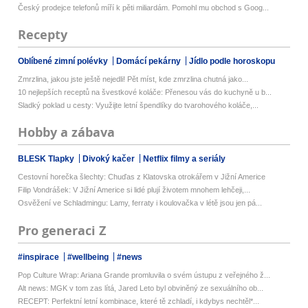
Český prodejce telefonů míří k pěti miliardám. Pomohl mu obchod s Goog...
Recepty
Oblíbené zimní polévky
Domácí pekárny
Jídlo podle horoskopu
Zmrzlina, jakou jste ještě nejedli! Pět míst, kde zmrzlina chutná jako...
10 nejlepších receptů na švestkové koláče: Přenesou vás do kuchyně u b...
Sladký poklad u cesty: Využijte letní špendlíky do tvarohového koláče,...
Hobby a zábava
BLESK Tlapky
Divoký kačer
Netflix filmy a seriály
Cestovní horečka šlechty: Chuďas z Klatovska otrokářem v Jižní Americe
Filip Vondrášek: V Jižní Americe si lidé plují životem mnohem lehčeji,...
Osvěžení ve Schladmingu: Lamy, ferraty i koulovačka v létě jsou jen pá...
Pro generaci Z
#inspirace
#wellbeing
#news
Pop Culture Wrap: Ariana Grande promluvila o svém ústupu z veřejného ž...
Alt news: MGK v tom zas lítá, Jared Leto byl obviněný ze sexuálního ob...
RECEPT: Perfektní letní kombinace, které tě zchladí, i kdybys nechtěl*...