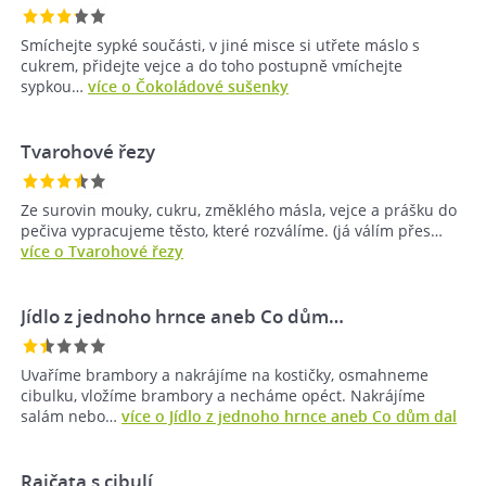
Smíchejte sypké součásti, v jiné misce si utřete máslo s
cukrem, přidejte vejce a do toho postupně vmíchejte
sypkou…
více o Čokoládové sušenky
Tvarohové řezy
Ze surovin mouky, cukru, změklého másla, vejce a prášku do
pečiva vypracujeme těsto, které rozválíme. (já válím přes…
více o Tvarohové řezy
Jídlo z jednoho hrnce aneb Co dům…
Uvaříme brambory a nakrájíme na kostičky, osmahneme
cibulku, vložíme brambory a necháme opéct. Nakrájíme
salám nebo…
více o Jídlo z jednoho hrnce aneb Co dům dal
Rajčata s cibulí