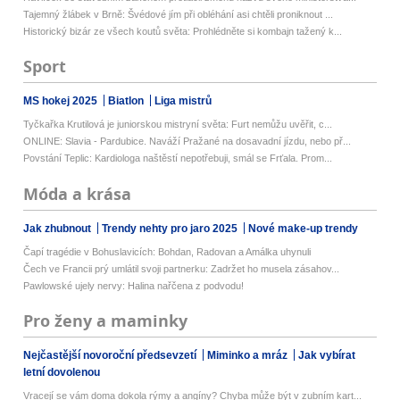
Tajemný žlábek v Brně: Švédové jím při obléhání asi chtěli proniknout ...
Historický bizár ze všech koutů světa: Prohlédněte si kombajn tažený k...
Sport
MS hokej 2025
Biatlon
Liga mistrů
Tyčkařka Krutilová je juniorskou mistryní světa: Furt nemůžu uvěřit, c...
ONLINE: Slavia - Pardubice. Naváží Pražané na dosavadní jízdu, nebo př...
Povstání Teplic: Kardiologa naštěstí nepotřebuji, smál se Frťala. Prom...
Móda a krása
Jak zhubnout
Trendy nehty pro jaro 2025
Nové make-up trendy
Čapí tragédie v Bohuslavicích: Bohdan, Radovan a Amálka uhynuli
Čech ve Francii prý umlátil svoji partnerku: Zadržet ho musela zásahov...
Pawlowské ujely nervy: Halina nařčena z podvodu!
Pro ženy a maminky
Nejčastější novoroční předsevzetí
Miminko a mráz
Jak vybírat
letní dovolenou
Vracejí se vám doma dokola rýmy a angíny? Chyba může být v zubním kart...